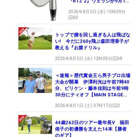
『RTZ 2』ウェッジが9月12
日デビュー
2026年8月5日 (水) 15時09分
60
トップで腰を回し過ぎる人は飛ばな
い! 今だに260y飛ぶ森田理香子が
教える『お腹ドリル』
2026年8月5日 (水) 12時00分
68
＜速報＞歴代賞金王ら男子プロ出場
大会が開幕 伊澤利光は午前7時40
分、ビリケン・藤本佳則は午前9時
30分にティオフ【MAIN STAGE
JOYX OPEN】
2026年8月1日 (土) 07時17分
2
44歳262日のツアー最年長V 福田
侑子の初優勝を支えた14本【勝者
のギア】