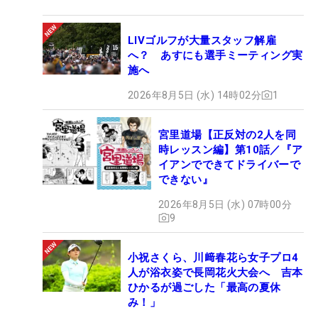
LIVゴルフが大量スタッフ解雇
へ？ あすにも選手ミーティング実
施へ
2026年8月5日 (水) 14時02分
1
宮里道場【正反対の2人を同
時レッスン編】第10話／『ア
イアンでできてドライバーで
できない』
2026年8月5日 (水) 07時00分
9
小祝さくら、川﨑春花ら女子プロ4
人が浴衣姿で長岡花火大会へ 吉本
ひかるが過ごした「最高の夏休
み！」