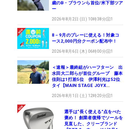
歳のB・ブラウンら首位/米下部ツア
ー
2026年8月2日 (日) 10時38分
1
8－9月のプレーに使える！対象コ
ース2,000円分クーポン配布中！
2026年8月6日 (木) 06時00分
1
＜速報＞最終組がハーフターン 出
水田大二郎らが首位グループ 藤本
佳則は1打差5位 伊澤利光は52位
タイ【MAIN STAGE JOYX
OPEN】
2026年8月1日 (土) 12時20分
1
選手は“長く使える”点をべた
褒め！ 創業者復帰でソールを
見直した、クリーブランド