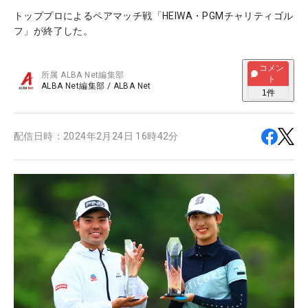
トッププロによるペアマッチ戦「HEIWA・PGMチャリティゴル
フ」が終了した。
コメン
所属
ALBA Net編集部
ト
ALBA Net編集部
/
ALBA Net
1
件
配信日時：
2024年2月24日 16時42分