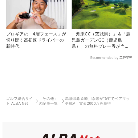
プロギアの「4層フェース」が
「潮来CC（茨城県）」＆「鹿
切り開く高初速ドライバーの
児島ガーデンGC（鹿児島
新時代
県）」の無料プレー券が当た
る！！
Recommended by
ゴルフ総合サイ
「その他」
馬場咲希＆蝉川泰果が“59”でペアマッ
ト ALBA Net
の記事一覧
チ戦V 賞金2000万円獲得