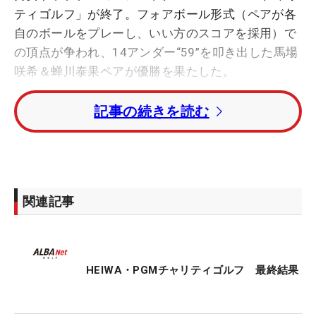
ティゴルフ」が終了。フォアボール形式（ペアが各
自のボールをプレーし、いい方のスコアを採用）で
の頂点が争われ、14アンダー“59”を叩き出した馬場
咲希＆蝉川泰果ペアが優勝を果たした。
記事の続きを読む
18歳の馬場は2022年の「全米女子アマ」覇者。昨
年のJLPGAプロテストに合格した期待のルーキー
だ。23歳の蝉川は昨季に最終戦「ゴルフ日本シリー
ズJTカップ」を制するなどシーズン2勝をマーク。
賞金ランキングは2位に入った。若き飛ばし屋コン
関連記事
ビが並みいるペアをおさえて、優勝賞金2000万円
（賞金の5％をチャリティ）をつかんだ。
トータル12アンダー・2位に河本結＆嘉数光倫。ト
HEIWA・PGMチャリティゴルフ 最終結果
ータル11アンダー・3位タイには上田桃子＆片山晋
呉、吉田優利＆永野竜太郎、福田真未＆正岡竜二が