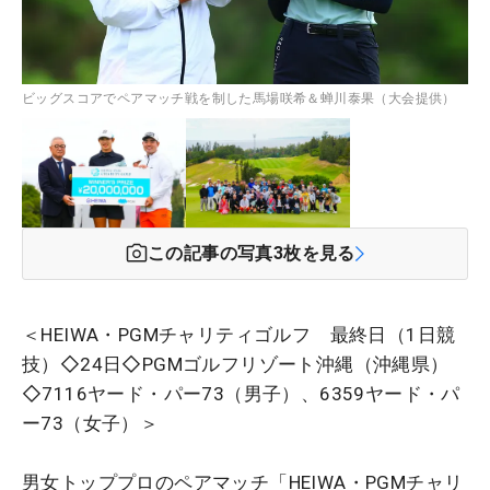
ビッグスコアでペアマッチ戦を制した馬場咲希＆蝉川泰果（大会提供）
この記事の写真
3
枚を見る
＜HEIWA・PGMチャリティゴルフ 最終日（1日競
技）◇24日◇PGMゴルフリゾート沖縄（沖縄県）
◇7116ヤード・パー73（男子）、6359ヤード・パ
ー73（女子）＞
男女トッププロのペアマッチ「HEIWA・PGMチャリ