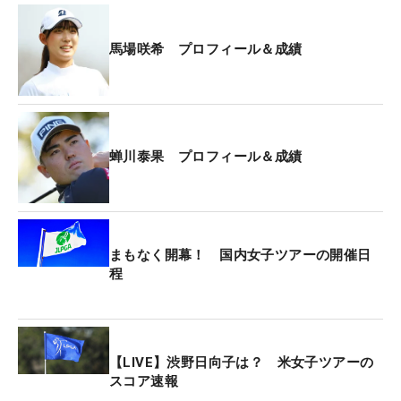
入った。大里桃子＆杉浦悠太はトータル10アンダ
ー・6位だった。
馬場咲希 プロフィール＆成績
政田夢乃＆河本力はトータル6アンダー・12位タ
イ。昨年のプロテストでトップ合格を果たした清本
美波は大槻智春とペアを組み、トータル5アンダ
ー・16位タイで大会を終えた。
蝉川泰果 プロフィール＆成績
大会の模様はあす25日（日）の午後1時30分からBS
朝日で放送される。
まもなく開幕！ 国内女子ツアーの開催日
程
【LIVE】渋野日向子は？ 米女子ツアーの
スコア速報