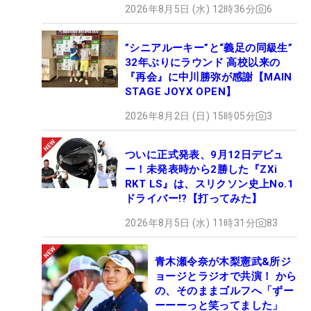
2026年8月5日 (水) 12時36分
6
”シニアルーキー”と“義足の同級生”
32年ぶりにラウンド 高校以来の
『再会』に中川勝弥が感謝【MAIN
STAGE JOYX OPEN】
2026年8月2日 (日) 15時05分
3
ついに正式発表、9月12日デビュ
ー！未発表時から2勝した『ZXi
RKT LS』は、スリクソン史上No.1
ドライバー!?【打ってみた】
2026年8月5日 (水) 11時31分
83
青木瀬令奈が木梨憲武&所ジ
ョージとラジオで共演！ から
の、そのままゴルフへ「ずー
ーーーっと笑ってました」