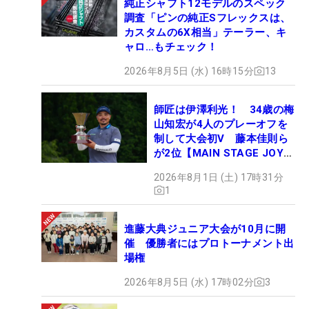
純正シャフト12モデルのスペック
調査「ピンの純正Sフレックスは、
カスタムの6X相当」テーラー、キ
ャロ…もチェック！
2026年8月5日 (水) 16時15分
13
師匠は伊澤利光！ 34歳の梅
山知宏が4人のプレーオフを
制して大会初V 藤本佳則ら
が2位【MAIN STAGE JOYX
OPEN】
2026年8月1日 (土) 17時31分
1
進藤大典ジュニア大会が10月に開
催 優勝者にはプロトーナメント出
場権
2026年8月5日 (水) 17時02分
3