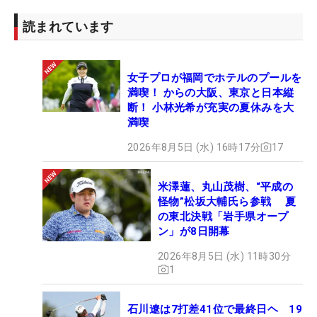
読まれています
女子プロが福岡でホテルのプールを
満喫！ からの大阪、東京と日本縦
断！ 小林光希が充実の夏休みを大
満喫
2026年8月5日 (水) 16時17分
17
米澤蓮、丸山茂樹、“平成の
怪物”松坂大輔氏ら参戦 夏
の東北決戦「岩手県オープ
ン」が8日開幕
2026年8月5日 (水) 11時30分
1
石川遼は7打差41位で最終日ヘ 19