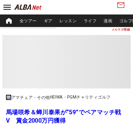
全ツアー
ギア
レッスン
ライフ
漫画
ゴルフ
メルマガ登録
HEIWA・PGMチャリティゴルフ
アマチュア・その他
馬場咲希＆蝉川泰果が“59”でペアマッチ戦
V 賞金2000万円獲得