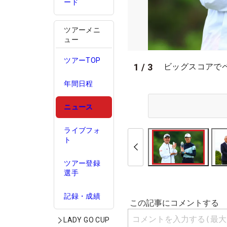
ード
ツアーメニ
ュー
ツアーTOP
1
/
3
ビッグスコアで
年間日程
ニュース
ライブフォ
ト
ツアー登録
選手
記録・成績
LADY GO CUP