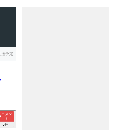
放送予定
戦V
コメン
ト
0
件