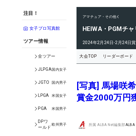
注目！
アマチュア・その他
HEIWA・PGMチ
女子プロ写真館
ツアー情報
2024年2月24日-2月24日
賞
大会TOP
リーダーボード
全ツアー
JLPGA
国内女子
JGTO
国内男子
[写真] 馬場
賞金2000万円
LPGA
米国女子
PGA
米国男子
DPワ
欧州男子
所属
ALBA Net編集部
ALBA
ールド