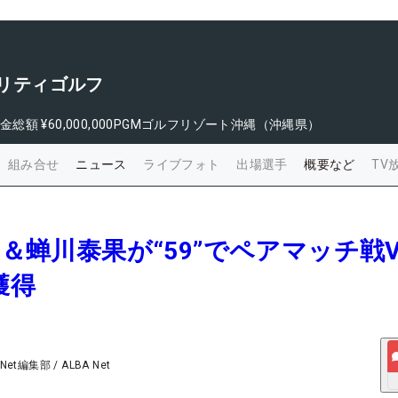
ャリティゴルフ
金総額
¥60,000,000
PGMゴルフリゾート沖縄（沖縄県）
組み合せ
ニュース
ライブフォト
出場選手
概要など
TV
咲希＆蝉川泰果が“59”でペアマッチ
獲得
 Net編集部
/
ALBA Net