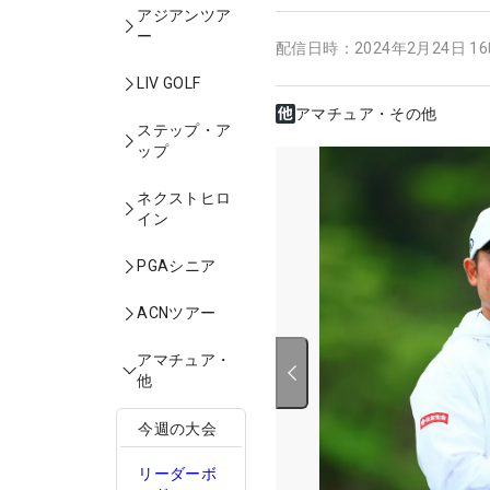
アジアンツア
ー
配信日時：
2024年2月24日 1
LIV GOLF
アマチュア・その他
ステップ・ア
ップ
ネクストヒロ
イン
PGAシニア
ACNツアー
アマチュア・
他
今週の大会
リーダーボ