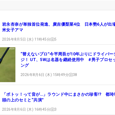
岩永杏奈が単独首位発進、廣吉優梨菜4位 日本勢6人が出場
米女子アマ
2026年8月5日 (水) 11時45分
5
“替えないプロ”今平周吾が10年ぶりにドライバー
ジ！ UT、5Wは名器を継続使用中 #男子プロセ
ング
2026年8月6日 (木) 15時49分
38
「ボトッ！って音が…」ラウンド中にまさかの珍客!? 都玲
頭の上のセミと“共演”
2026年8月6日 (木) 16時45分
3