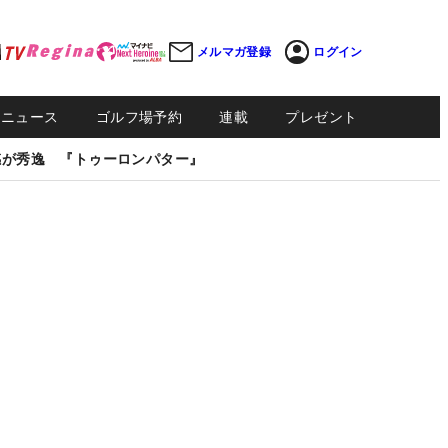
メルマガ登録
ログイン
Sニュース
ゴルフ場予約
連載
プレゼント
感が秀逸 『トゥーロンパター』