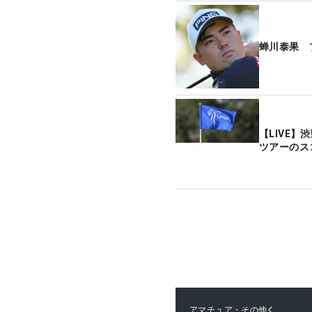
蝉川泰果 
【LIVE
ツアーのス
アマチュア・その他