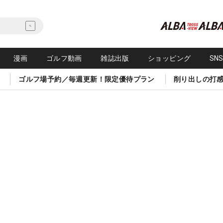
漫画
ゴルフ動画
雑誌出版
ショッピング
SN
ゴルフ場予約／毎週更新！限定優待プラン
削り出しの打