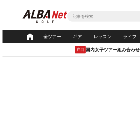
全ツアー
ギア
レッスン
ライフ
国内女子ツアー組み合わせ
注目