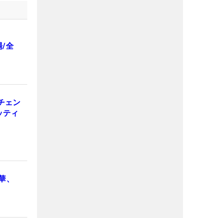
/全
チェン
ッティ
華、