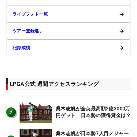
→
ライブフォト一覧
→
ツアー登録選手
→
記録成績
LPGA公式 週間アクセスランキング
桑木志帆が全英最高額2億3000万
1
円ゲット 日本勢の獲得賞金は？
桑木志帆が日本勢7人目メジャー