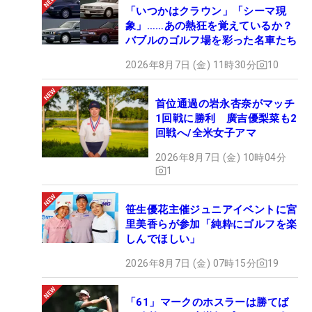
「いつかはクラウン」「シーマ現
象」……あの熱狂を覚えているか？
バブルのゴルフ場を彩った名車たち
2026年8月7日 (金) 11時30分
10
首位通過の岩永杏奈がマッチ
1回戦に勝利 廣吉優梨菜も2
回戦へ/全米女子アマ
2026年8月7日 (金) 10時04分
1
笹生優花主催ジュニアイベントに宮
里美香らが参加「純粋にゴルフを楽
しんでほしい」
2026年8月7日 (金) 07時15分
19
「61」マークのホスラーは勝てば