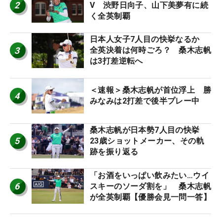
2
V 渋野日向子、山下美夢有に続
く全英制覇
日本人女子7人目の快挙なるか
3
全英決着は何時ごろ？ 桑木志帆
は3打差逆転へ
＜速報＞桑木志帆が首位浮上 勝
4
みなみは2打差で後半プレー中
桑木志帆が日本勢7人目の快挙
5
23歳ショットメーカー、その軌
跡を振り返る
「お酒をいっぱい飲みたい…ウイ
6
スキーのソーダ割を」 桑木志帆
が全英制覇【優勝会見一問一答】