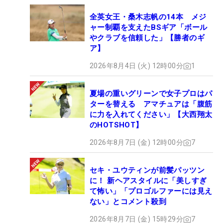
全英女王・桑木志帆の14本 メジ
ャー制覇を支えたBSギア「ボール
やクラブを信頼した」【勝者のギ
ア】
2026年8月4日 (火) 12時00分
1
夏場の重いグリーンで女子プロはパ
ターを替える アマチュアは「腹筋
に力を入れてください」【大西翔太
のHOTSHOT】
2026年8月7日 (金) 12時00分
7
セキ・ユウティンが前髪パッツン
に！ 新ヘアスタイルに「美しすぎ
て怖い」「プロゴルファーには見え
ない」とコメント殺到
2026年8月7日 (金) 15時29分
7