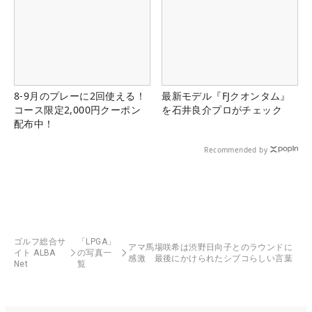
8-9月のプレーに2回使える！
最新モデル『FJクオンタム』
コース限定2,000円クーポン
を石井良介プロがチェック
配布中！
Recommended by
ゴルフ総合サ
「LPGA」
アマ馬場咲希は渋野日向子とのラウンドに
イト ALBA
の写真一
感激 最後にかけられたシブコらしい言葉
Net
覧