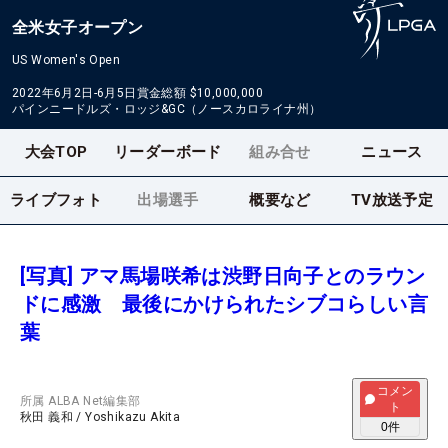
全米女子オープン
US Women's Open
2022年6月2日-6月5日
賞金総額
$10,000,000
パインニードルズ・ロッジ&GC（ノースカロライナ州）
大会TOP
リーダーボード
組み合せ
ニュース
ライブフォト
出場選手
概要など
TV放送予定
[写真] アマ馬場咲希は渋野日向子とのラウン
ドに感激 最後にかけられたシブコらしい言
葉
コメン
所属
ALBA Net編集部
ト
秋田 義和
/
Yoshikazu Akita
0
件