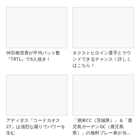
仲宗根澄香が平均パット数
ネクストヒロイン選手とラウ
『TRTL』で6人抜き！
ンドできるチャンス！詳しく
はこちら！
アディダス『コードカオス
「潮来CC（茨城県）」＆「鹿
27』は強烈な蹴りでパワーを
児島ガーデンGC（鹿児島
生む
県）」の無料プレー券が当た
る！！