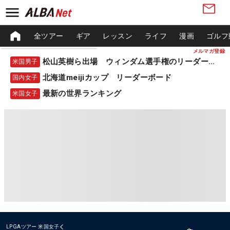
全ツアー
ギア
レッスン
ライフ
漫画
ゴルフ
メルマガ登録
松山英樹ら出場 ウィンダム選手権のリーダーボード
米国男子
北海道meijiカップ リーダーボード
国内女子
最新の世界ランキング
米国女子
LPGAツアー
米国女子