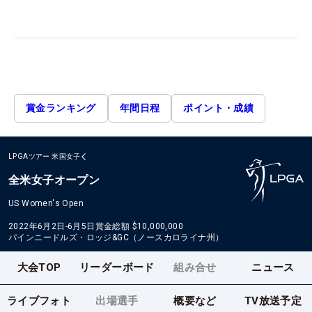
賞金ランキング
年間日程
ポイント・成績
LPGAツアー
米国女子
全米女子オープン
US Women's Open
2022年6月2日-6月5日
賞金総額
$10,000,000
パインニードルズ・ロッジ&GC（ノースカロライナ州）
大会TOP
リーダーボード
組み合せ
ニュース
ライブフォト
出場選手
概要など
TV放送予定