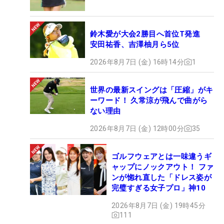
鈴木愛が大会2勝目へ首位T発進
安田祐香、吉澤柚月ら5位
2026年8月7日 (金) 16時14分
1
世界の最新スイングは「圧縮」がキ
ーワード！ 久常涼が飛んで曲がら
ない理由
2026年8月7日 (金) 12時00分
35
ゴルフウェアとは一味違うギ
ャップにノックアウト！ ファ
ンが惚れ直した「ドレス姿が
完璧すぎる女子プロ」神10
2026年8月7日 (金) 19時45分
111