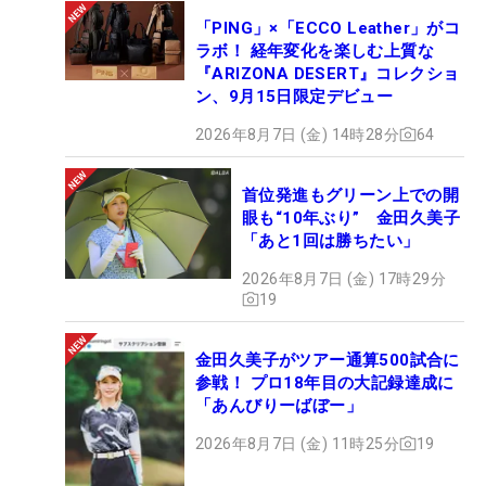
「PING」×「ECCO Leather」がコ
ラボ！ 経年変化を楽しむ上質な
『ARIZONA DESERT』コレクショ
ン、9月15日限定デビュー
2026年8月7日 (金) 14時28分
64
首位発進もグリーン上での開
眼も“10年ぶり” 金田久美子
「あと1回は勝ちたい」
2026年8月7日 (金) 17時29分
19
金田久美子がツアー通算500試合に
参戦！ プロ18年目の大記録達成に
「あんびりーばぼー」
2026年8月7日 (金) 11時25分
19