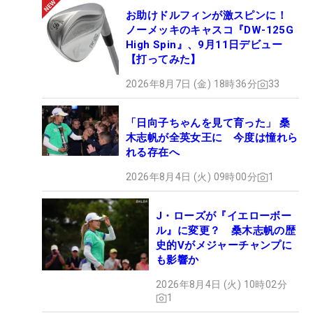
お助けドルフィンが激スピンに！
ノーメッキのキャスコ『DW-125G
High Spin』、9月11日デビュー
【打ってみた】
2026年8月7日 (金) 18時36分
33
「日向子ちゃんを見て育った」 桑
木志帆が全英女王に 今度は憧れら
れる存在へ
2026年8月4日 (火) 09時00分
1
J・ローズが『イエローボー
ル』に変更？ 桑木志帆の歴
史的Vがメジャーチャンプに
も影響か
2026年8月4日 (火) 10時02分
1