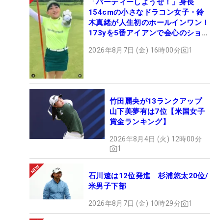
「パーティーしようぜ！」身長
154cmの小さなドラコン女子・鈴
木真緒が人生初のホールインワン！
173yを5番アイアンで会心のショッ
ト
2026年8月7日 (金) 16時00分
1
竹田麗央が13ランクアップ
山下美夢有は7位【米国女子
賞金ランキング】
2026年8月4日 (火) 12時00分
1
石川遼は12位発進 杉浦悠太20位/
米男子下部
2026年8月7日 (金) 10時29分
1