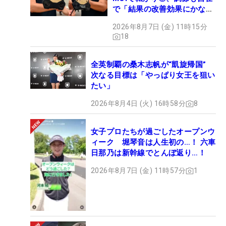
で「結果の改善効果にかなり
の意外性」
2026年8月7日 (金) 11時15分
18
全英制覇の桑木志帆が“凱旋帰国”
次なる目標は「やっぱり女王を狙い
たい」
2026年8月4日 (火) 16時58分
8
女子プロたちが過ごしたオープンウ
ィーク 堀琴音は人生初の…！ 六車
日那乃は新幹線でとんぼ返り…！
2026年8月7日 (金) 11時57分
1