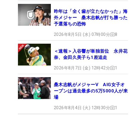
昨年は「全く歯が立たなかった」海
外メジャー 桑木志帆が打ち勝った
予選落ちの恐怖
2026年8月5日 (水) 07時00分
8
＜速報＞入谷響が単独首位 永井花
奈、金田久美子ら1差追走
2026年8月7日 (金) 12時42分
1
桑木志帆がメジャーV AIG女子オ
ープンは過去最多の5万5000人が来
場
2026年8月4日 (火) 12時30分
1