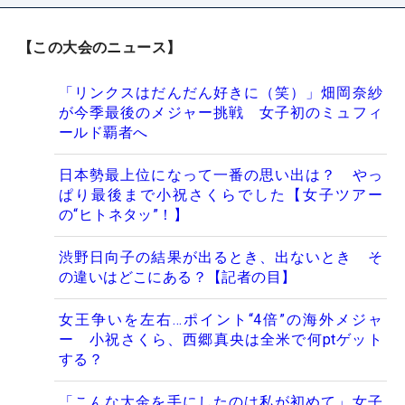
【この大会のニュース】
「リンクスはだんだん好きに（笑）」畑岡奈紗
が今季最後のメジャー挑戦 女子初のミュフィ
ールド覇者へ
日本勢最上位になって一番の思い出は？ やっ
ぱり最後まで小祝さくらでした【女子ツアー
の“ヒトネタッ”！】
渋野日向子の結果が出るとき、出ないとき そ
の違いはどこにある？【記者の目】
女王争いを左右…ポイント“4倍”の海外メジャ
ー 小祝さくら、西郷真央は全米で何ptゲット
する？
「こんな大金を手にしたのは私が初めて」女子