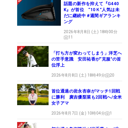
話題の新作を抑えて『G440
K』が首位 “10Ｋ”人気は未
だに継続中 #週間ギアランキ
ング
2026年8月8日 (土) 18時00分
11
「打ち方が変わってしまう」洋芝へ
の苦手意識 安田祐香が“克服”の首
位浮上
2026年8月8日 (土) 18時49分
20
首位通過の岩永杏奈がマッチ1回戦
に勝利 廣吉優梨菜も2回戦へ/全米
女子アマ
2026年8月7日 (金) 10時04分
1