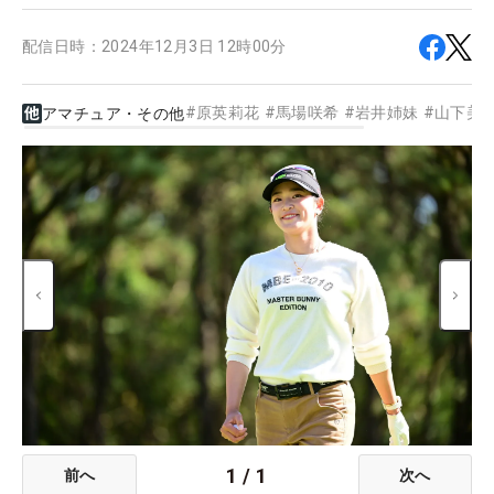
配信日時：
2024年12月3日 12時00分
#
原英莉花
#
馬場咲希
#
岩井姉妹
#
山下美
アマチュア・その他
1
/
1
前へ
次へ