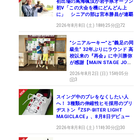
初出場の鳥海颯汰が岩手県オープン
初V「この大会を機にどんどん上
に」 シニアの部は宮本勝昌が連覇
2026年8月8日 (土) 18時25分
72
”シニアルーキー”と“義足の同
級生” 32年ぶりにラウンド 高
校以来の『再会』に中川勝弥
が感謝【MAIN STAGE JOYX
OPEN】
2026年8月2日 (日) 15時05分
3
スイング中のブレをなくしたい人
へ！ 3種類の伸縮性ヒモ採用のブリ
ヂストン『ZSP-BITER LIGHT
MAGICLACE』、8月8日デビュー
2026年8月8日 (土) 11時30分
30