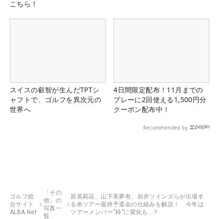
こちら！
スイスの叡智が生んだTPTシ
4日間限定配布！11月までの
ャフトで、ゴルフを異次元の
プレーに2回使える1,500円分
世界へ
クーポン配布中！
Recommended by
「その
ゴルフ総
原英莉花、山下美夢有、岩井ツインズらが出場す
他」の
合サイト
る米ツアー最終予選会の仕組みを解説！ 今年は
写真一
ALBA Net
ツアーメンバー“枠”に変化も…？
覧