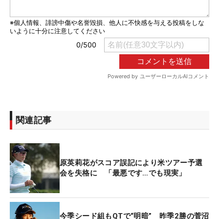
関連記事
原英莉花がスコア誤記により米ツアー予選
会を失格に 「最悪です…でも現実」
今季シード組もQTで“明暗” 昨季2勝の菅沼