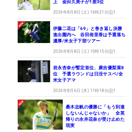
上 金田久美子が1差3位
2026年8月8日 (土) 16時21分
1
伊藤二花は「69」と巻き返し決勝
進出圏内へ 谷田侑里香は予選落ち
濃厚/米女子下部ツアー
2026年8月8日 (土) 10時15分
1
岩永杏奈が暫定首位、廣吉優梨菜8
位 予選ラウンドは日没サスペ/全
米女子アマ
2026年8月6日 (木) 11時18分
1
桑木志帆の優勝に「もう到達
しないんじゃないか」 全英
帰りの永井花奈が受け止めた
現実