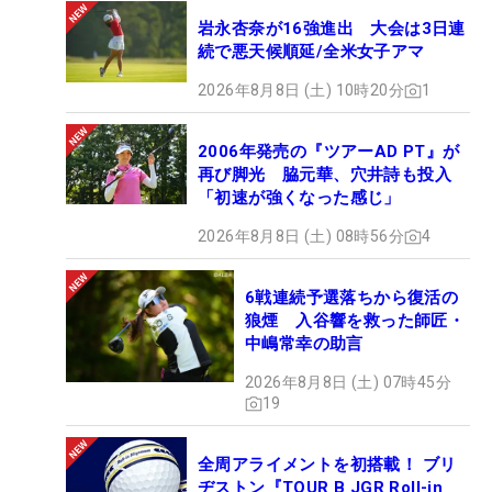
岩永杏奈が16強進出 大会は3日連
続で悪天候順延/全米女子アマ
2026年8月8日 (土) 10時20分
1
2006年発売の『ツアーAD PT』が
再び脚光 脇元華、穴井詩も投入
「初速が強くなった感じ」
2026年8月8日 (土) 08時56分
4
6戦連続予選落ちから復活の
狼煙 入谷響を救った師匠・
中嶋常幸の助言
2026年8月8日 (土) 07時45分
19
全周アライメントを初搭載！ ブリ
ヂストン『TOUR B JGR Roll-in