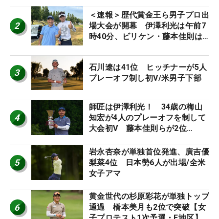
＜速報＞歴代賞金王ら男子プロ出
2
場大会が開幕 伊澤利光は午前7
時40分、ビリケン・藤本佳則は
午前9時30分にティオフ【MAIN
STAGE JOYX OPEN】
石川遼は41位 ヒッチナーが5人
3
プレーオフ制し初V/米男子下部
師匠は伊澤利光！ 34歳の梅山
4
知宏が4人のプレーオフを制して
大会初V 藤本佳則らが2位
【MAIN STAGE JOYX OPEN】
岩永杏奈が単独首位発進、廣吉優
5
梨菜4位 日本勢6人が出場/全米
女子アマ
黄金世代の杉原彩花が単独トップ
6
通過 橋本美月も2位で突破【女
子プロテスト1次予選・E地区】