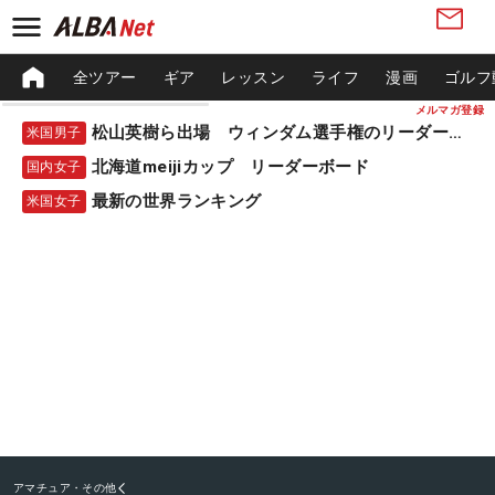
全ツアー
ギア
レッスン
ライフ
漫画
ゴルフ
メルマガ登録
松山英樹ら出場 ウィンダム選手権のリーダーボード
米国男子
北海道meijiカップ リーダーボード
国内女子
最新の世界ランキング
米国女子
アマチュア・その他