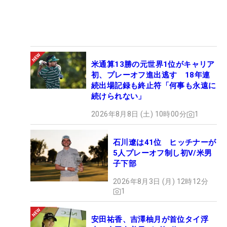
米通算13勝の元世界1位がキャリア
初、プレーオフ進出逃す 18年連
続出場記録も終止符「何事も永遠に
続けられない」
2026年8月8日 (土) 10時00分
1
石川遼は41位 ヒッチナーが
5人プレーオフ制し初V/米男
子下部
2026年8月3日 (月) 12時12分
1
安田祐香、吉澤柚月が首位タイ浮