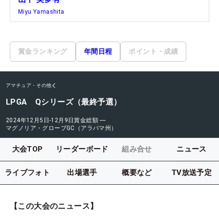
Miyu Yamashita
賞金ランキング
年間日程
ポイント・成績
アマチュア・その他
LPGA Qシリーズ（最終予選）
2024年12月5日-12月9日
賞金総額
―
マグノリア・グローブGC（アラバマ州）
大会TOP
リーダーボード
組み合せ
ニュース
ライブフォト
出場選手
概要など
TV放送予定
【この大会のニュース】