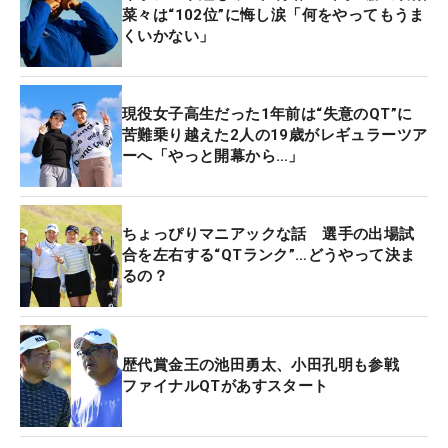
菜々は“102位”に悔し涙「何をやってもうま
くいかない」
現役女子高生だった1年前は“失意のQT”に
苦難乗り越えた2人の19歳がレギュラーツア
ーへ「やっと開幕から…」
ちょっぴりマニアックな話 選手の出場試
合を左右する“QTランク”…どうやって決ま
るの？
歴代賞金王の池田勇太、小田孔明も参戦
ファイナルQTがあすスタート