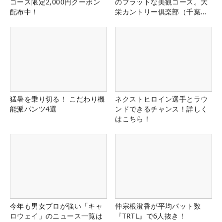
コース限定2,000円クーポン
のフラットな美観コース。大
配布中！
栄カントリー俱楽部（千葉
県）
猛暑を乗り切る！ こだわり機
ネクストヒロイン選手とラウ
能派パンツ4選
ンドできるチャンス！詳しく
はこちら！
今年も男女プロが強い「キャ
仲宗根澄香が平均パット数
ロウェイ」のニュース一覧は
『TRTL』で6人抜き！