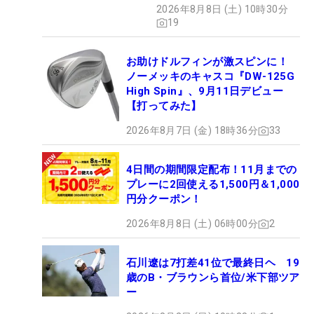
2026年8月8日 (土) 10時30分
19
お助けドルフィンが激スピンに！
ノーメッキのキャスコ『DW-125G
High Spin』、9月11日デビュー
【打ってみた】
2026年8月7日 (金) 18時36分
33
4日間の期間限定配布！11月までの
プレーに2回使える1,500円＆1,000
円分クーポン！
2026年8月8日 (土) 06時00分
2
石川遼は7打差41位で最終日ヘ 19
歳のB・ブラウンら首位/米下部ツア
ー