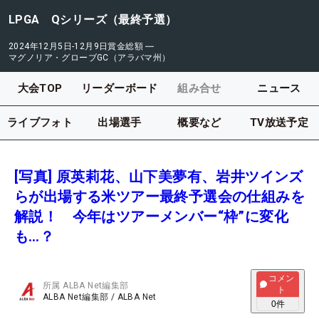
LPGA Qシリーズ（最終予選）
2024年12月5日-12月9日
賞金総額
―
マグノリア・グローブGC（アラバマ州）
大会TOP
リーダーボード
組み合せ
ニュース
ライブフォト
出場選手
概要など
TV放送予定
[写真] 原英莉花、山下美夢有、岩井ツインズ
らが出場する米ツアー最終予選会の仕組みを
解説！ 今年はツアーメンバー“枠”に変化
も…？
コメン
所属
ALBA Net編集部
ト
ALBA Net編集部
/
ALBA Net
0
件