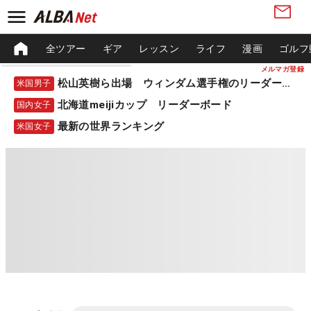
全ツアー
ギア
レッスン
ライフ
漫画
ゴルフ
メルマガ登録
松山英樹ら出場 ウィンダム選手権のリーダーボード
米国男子
北海道meijiカップ リーダーボード
国内女子
最新の世界ランキング
米国女子