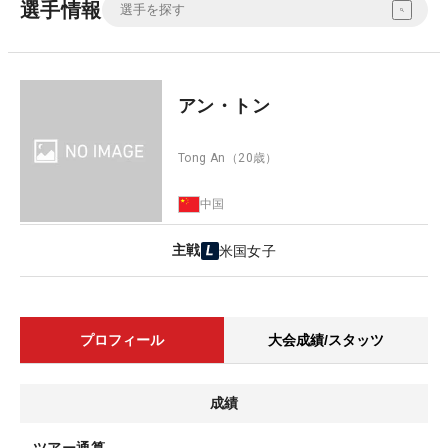
選手情報
アン・トン
Tong An
（20歳）
中国
主戦
米国女子
プロフィール
大会成績/スタッツ
成績