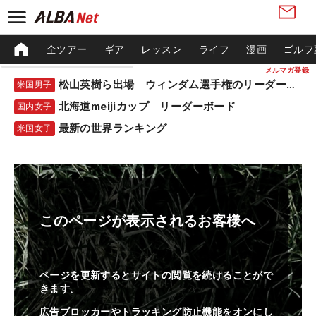
全ツアー
ギア
レッスン
ライフ
漫画
ゴルフ
メルマガ登録
松山英樹ら出場 ウィンダム選手権のリーダーボード
米国男子
北海道meijiカップ リーダーボード
国内女子
最新の世界ランキング
米国女子
このページが表示されるお客様へ
ページを更新するとサイトの閲覧を続けることがで
きます。
広告ブロッカーやトラッキング防止機能をオンにし