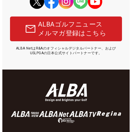
ALBAゴルフニュース
メルマガ登録はこちら
ALBA NetはR&Aのオフィシャルデジタルパートナー、および
USLPGAの日本公式サイトパートナーです。