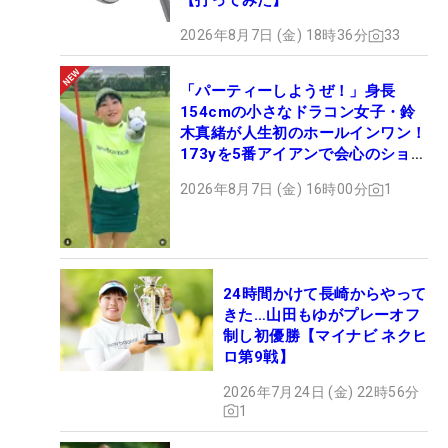
【打ってみた】
2026年8月7日 (金) 18時36分
33
「パーティーしようぜ！」身長
154cmの小さなドラコン女子・鈴
木真緒が人生初のホールインワン！
173yを5番アイアンで会心のショッ
ト
2026年8月7日 (金) 16時00分
1
24時間かけて長崎からやって
きた…山田もゆがプレーオフ
制し初優勝【マイナビ ネクヒ
ロ第9戦】
2026年7月24日 (金) 22時56分
1