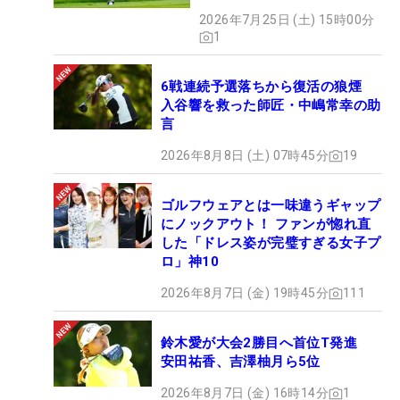
ビ ネクヒロ第9戦】
2026年7月25日 (土) 15時00分
1
6戦連続予選落ちから復活の狼煙
入谷響を救った師匠・中嶋常幸の助
言
2026年8月8日 (土) 07時45分
19
ゴルフウェアとは一味違うギャップ
にノックアウト！ ファンが惚れ直
した「ドレス姿が完璧すぎる女子プ
ロ」神10
2026年8月7日 (金) 19時45分
111
鈴木愛が大会2勝目へ首位T発進
安田祐香、吉澤柚月ら5位
2026年8月7日 (金) 16時14分
1