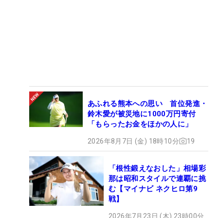
あふれる熊本への思い 首位発進・
鈴木愛が被災地に1000万円寄付
「もらったお金をほかの人に」
2026年8月7日 (金) 18時10分
19
「根性鍛えなおした」相場彩
那は昭和スタイルで連覇に挑
む【マイナビ ネクヒロ第9
戦】
2026年7月23日 (木) 23時00分