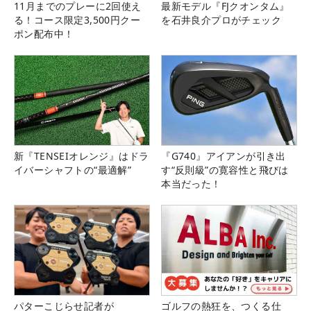
11月までのプレーに2回使え
最新モデル『FJクオンタム』
る！コース限定3,500円クー
を石井良介プロがチェック
ポン配布中！
新『TENSEIオレンジ』はドラ
『G740』アイアンが引き出
イバーシャフトの“最適解”
す“反則級”の寛容性と飛びは
本当だった！
パターこじらせ記者が
ゴルフの熱狂を、つくる仕