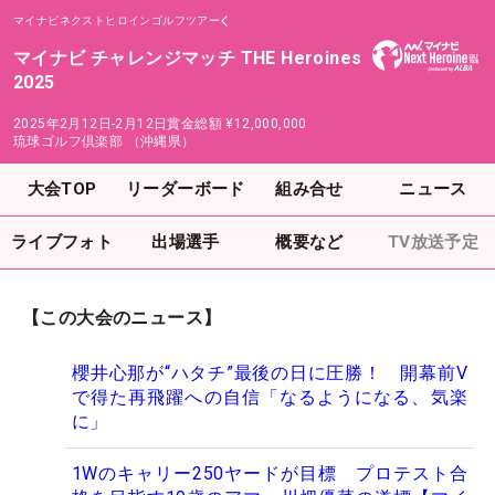
マイナビネクストヒロインゴルフツアー
マイナビ チャレンジマッチ THE Heroines
2025
2025年2月12日-2月12日
賞金総額
¥12,000,000
琉球ゴルフ倶楽部 （沖縄県）
大会TOP
リーダーボード
組み合せ
ニュース
ライブフォト
出場選手
概要など
TV放送予定
【この大会のニュース】
櫻井心那が“ハタチ”最後の日に圧勝！ 開幕前V
で得た再飛躍への自信「なるようになる、気楽
に」
1Wのキャリー250ヤードが目標 プロテスト合