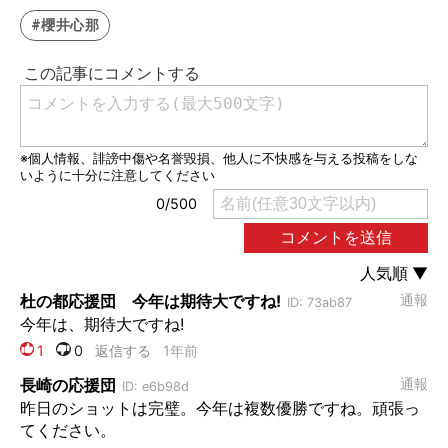
#櫻井心那