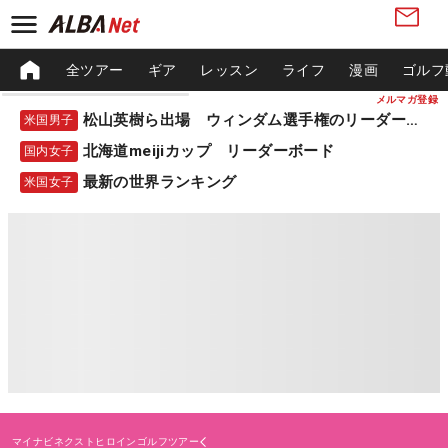
全ツアー
ギア
レッスン
ライフ
漫画
ゴルフ
メルマガ登録
松山英樹ら出場 ウィンダム選手権のリーダーボード
米国男子
北海道meijiカップ リーダーボード
国内女子
最新の世界ランキング
米国女子
マイナビネクストヒロインゴルフツアー