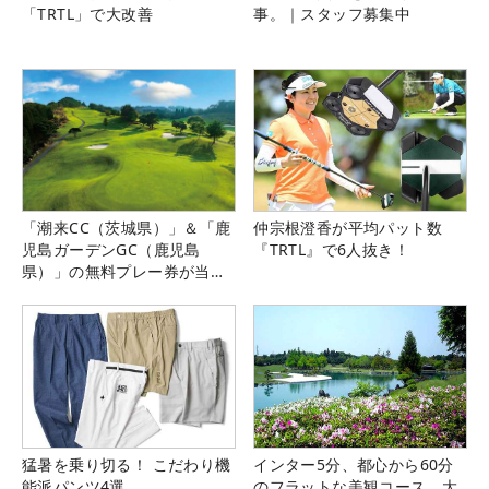
「TRTL」で大改善
事。｜スタッフ募集中
「潮来CC（茨城県）」＆「鹿
仲宗根澄香が平均パット数
児島ガーデンGC（鹿児島
『TRTL』で6人抜き！
県）」の無料プレー券が当た
る！！
猛暑を乗り切る！ こだわり機
インター5分、都心から60分
能派パンツ4選
のフラットな美観コース。大