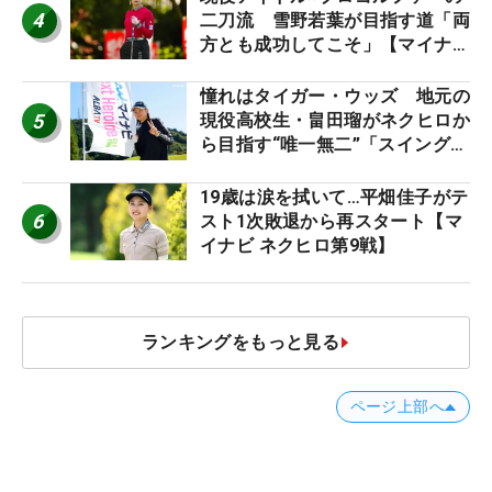
4
二刀流 雪野若葉が目指す道「両
方とも成功してこそ」【マイナビ
ネクストヒロインツアー】
憧れはタイガー・ウッズ 地元の
5
現役高校生・畠田瑠がネクヒロか
ら目指す“唯一無二”「スイングは
誰にも負けない」
19歳は涙を拭いて…平畑佳子がテ
6
スト1次敗退から再スタート【マ
イナビ ネクヒロ第9戦】
ランキングをもっと見る
ページ上部へ