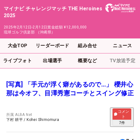
マイナビ チャレンジマッチ THE Heroines
2025
2025年2月12日-2月12日
賞金総額
¥12,000,000
琉球ゴルフ倶楽部 （沖縄県）
大会TOP
リーダーボード
組み合せ
ニュース
ライブフォト
出場選手
概要など
TV放送予定
[写真] 「手元が浮く癖があるので…」 櫻井心
那は今オフ、目澤秀憲コーチとスイング修正
コメン
所属
ALBA Net
ト
下村 耕平
/
Kohei Shimomura
7
件