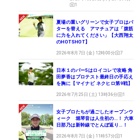
1
夏場の重いグリーンで女子プロはパ
ターを替える アマチュアは「腹筋
に力を入れてください」【大西翔太
のHOTSHOT】
2026年8月7日 (金) 12時00分
7
日本１のパー5はロイコレで攻略 角
田夢香はプロテスト最終日の手応え
を胸に【マイナビ ネクヒロ第9戦】
2026年7月25日 (土) 13時36分
1
女子プロたちが過ごしたオープンウ
ィーク 堀琴音は人生初の…！ 六車
日那乃は新幹線でとんぼ返り…！
2026年8月7日 (金) 11時57分
1