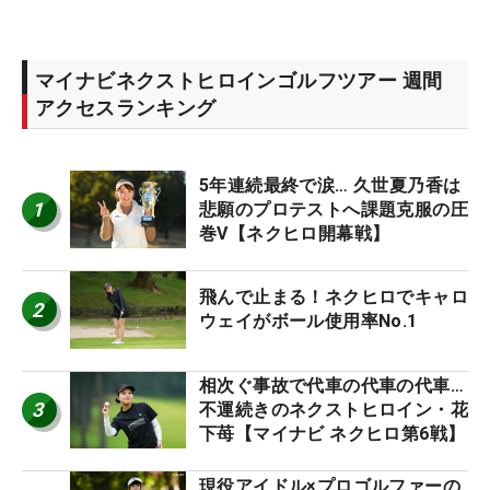
マイナビネクストヒロインゴルフツアー 週間
アクセスランキング
5年連続最終で涙… 久世夏乃香は
1
悲願のプロテストへ課題克服の圧
巻V【ネクヒロ開幕戦】
飛んで止まる！ネクヒロでキャロ
2
ウェイがボール使用率No.1
相次ぐ事故で代車の代車の代車…
3
不運続きのネクストヒロイン・花
下苺【マイナビ ネクヒロ第6戦】
現役アイドル×プロゴルファーの