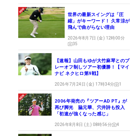
世界の最新スイングは「圧
縮」がキーワード！ 久常涼が
飛んで曲がらない理由
2026年8月7日 (金) 12時00分
35
【速報】山田もゆが大竹麻琴とのプ
レーオフ制しツアー初優勝！【マイ
ナビ ネクヒロ第9戦】
2026年7月24日 (金) 17時34分
1
2006年発売の『ツアーAD PT』が
再び脚光 脇元華、穴井詩も投入
「初速が強くなった感じ」
2026年8月8日 (土) 08時56分
4