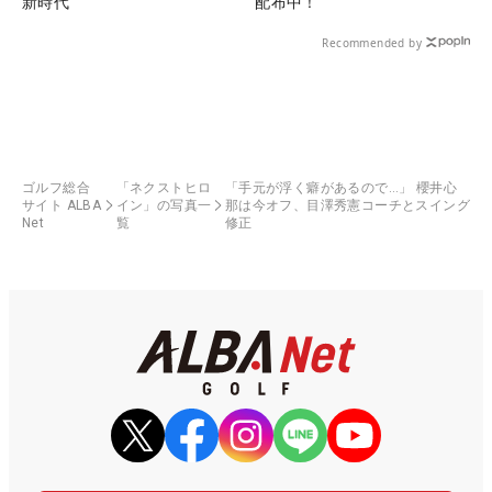
新時代
配布中！
Recommended by
ゴルフ総合
「ネクストヒロ
「手元が浮く癖があるので…」 櫻井心
サイト ALBA
イン」の写真一
那は今オフ、目澤秀憲コーチとスイング
Net
覧
修正