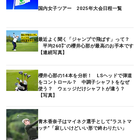
国内女子ツアー 2025年大会日程一覧
最近よく聞く「ジャンプで飛ばす」って？
平均260㍎の櫻井心那が最高のお手本です
【連続写真】
櫻井心那の14本を分析！ LSヘッドで弾道
をコントロール？ 中調子シャフトをなぜ
使う？ ウェッジだけシャフトが違う？
【写真】
青木香奈子はマイネク選手として“ラストマ
ッチ”「寂しいけどいい形で終わりたい」