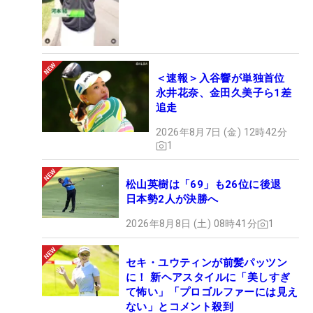
＜速報＞入谷響が単独首位
永井花奈、金田久美子ら1差
追走
2026年8月7日 (金) 12時42分
1
松山英樹は「69」も26位に後退
日本勢2人が決勝へ
2026年8月8日 (土) 08時41分
1
セキ・ユウティンが前髪パッツン
に！ 新ヘアスタイルに「美しすぎ
て怖い」「プロゴルファーには見え
ない」とコメント殺到