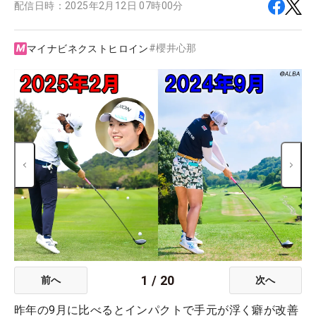
配信日時：
2025年2月12日 07時00分
#
櫻井心那
マイナビネクストヒロイン
1
/
20
前へ
次へ
昨年の9月に比べるとインパクトで手元が浮く癖が改善