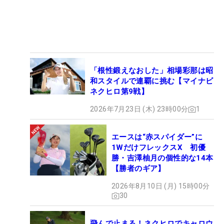
第4戦「Sanrio Smile Golf Tournament」
坂口瑞菜子（24）
「根性鍛えなおした」相場彩那は昭
【プロフィールはこちら】
和スタイルで連覇に挑む【マイナビ
ネクヒロ第9戦】
坂口瑞菜子が3バーディ・ノーボギーの「69」でツ
2026年7月23日 (木) 23時00分
1
アー2勝目を挙げた。ボギ―なしは「久しぶりでし
た。ピンチらしいピンチもあまりなくて、スムーズ
エースは“赤スパイダー”に
に回れました。パーオンを外したのも3ホールぐら
1WだけフレックスX 初優
い。そのうち2回は難しいアプローチだったんです
勝・吉澤柚月の個性的な14本
けど、うまく寄せることができてパーを拾えたのが
【勝者のギア】
よかったです」（坂口）と振り返った。
2026年8月10日 (月) 15時00分
30
「優勝したときは気持ちをあまり上下させないよう
に考えてやっていたのに、その後うまくいかなく
飛んで止まる！ネクヒロでキャロウ