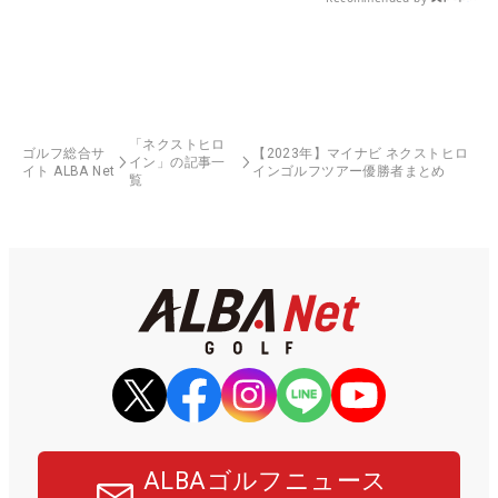
ですけど、今回は結果ではなくて、やるべきスイン
グや目の前のボールに集中できていました。自信を
持てたから集中できたのか、集中できたから自信を
持てたのかはわかりませんが（笑）。プロアマと本
戦の2日間、最近のなかでは一番自信と集中力があ
「ネクストヒロ
ゴルフ総合サ
【2023年】マイナビ ネクストヒロ
イン」の記事一
りました。そんなところは、成長したなって感じる
イト ALBA Net
インゴルフツアー優勝者まとめ
覧
ことができました」（佐渡山）
ALBAゴルフニュース