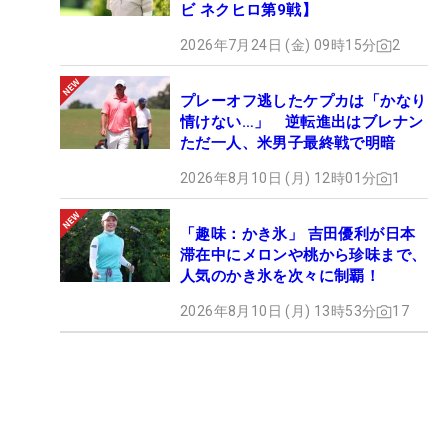
ビ ネクヒロ第9戦】
2026年7月24日 (金) 09時15分
2
プレーオフ逃したケプカは「かなり
情けない…」 逆転進出はブレナン
ただ一人、米男子最終戦で明暗
2026年8月10日 (月) 12時01分
1
「趣味：かき氷」 吉田優利が日本
滞在中にメロンや桃から珍味まで、
人気のかき氷を次々に制覇！
徳田葵が初出場初優勝を飾った （撮影：米山聡明）
2026年8月10日 (月) 13時53分
17
■試合を振り返ろう！【大会ライブフォト】
■「Sky ALL Sky Ladies Cup」【成績＆スコア】
■徳田葵優勝インタビュー【動画】
■徳田葵が初優勝を決めた瞬間をお届け【動画】