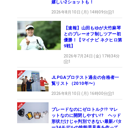
嬉しい2ショットも！
■坂口瑞菜子 優勝インタビュー【動画】
2026年8月10日 (月) 14時09分
1
■念願の初優勝を飾った坂口瑞菜子「克服でき
た！ とても嬉しいです」【記事】
【速報】山田もゆが大竹麻琴
とのプレーオフ制しツアー初
第3戦「Sky ALL Sky Ladies Cup」
優勝！【マイナビ ネクヒロ第
9戦】
2026年7月24日 (金) 17時34分
1
徳田葵（24）
【プロフィールはこちら】
JLPGAプロテスト過去の合格者一
覧リスト（2010年〜）
渋野日向子のひとつ後輩である徳田葵がマイナビ ネ
2026年8月10日 (月) 16時00分
1
クストヒロインゴルフツアー初出場で初優勝を挙げ
た。前半のハーフを1バーディ・1ボギーのイーブン
ブレードなのにゼロトルク!? マレ
パーで回った徳田が、後半はボギーなしで4つのバ
ットなのに開閉しやすい!? ヘッド
ーディを奪い、4アンダーでフィニッシュ。クラブ
形状だけじゃ判別できない最新パタ
ー34モデルの性能早見表を作って