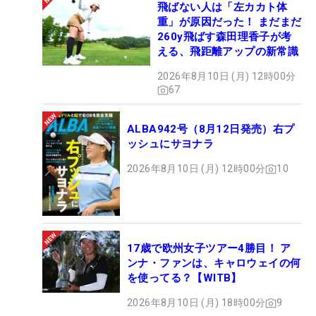
飛ばない人は「左カカト体
重」が原因だった！ まだまだ
260y飛ばす森田理香子が考
坂口瑞菜子（24歳）
える、飛距離アップの新常識
【プロフィールはこちら】
2026年8月10日 (月) 12時00分
67
昨季何度も優勝争いに敗れ、人一倍悔しい思いをし
ていた坂口瑞菜子。2日間競技の最終日、坂口は首
ALBA942号（8月12日発売）右プ
ッシュにサヨナラ
位に1打差の2アンダー2位タイからのスタート。他
の選手がスコアを落とすなか、2バーディ・2ボギー
2026年8月10日 (月) 12時00分
10
「72」でラウンドし、トータル2アンダーでツアー
初優勝を挙げた。
「これまで何度も優勝争いをしたんですけど、その
17歳で欧州女子ツアー4勝目！ ア
全部が最後にボギーを打ったりするという負け方だ
ンナ・ファンは、キャロウェイの何
を使ってる？【WITB】
ったので、すごく悔しい思いをして、本当にたくさ
ん悩みました。ゴルフのことを考える時間が前より
2026年8月10日 (月) 18時00分
9