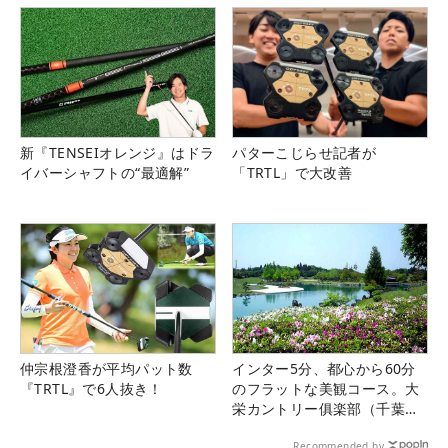
第7戦「リオン・ドールコーポレーション／ゼ
ビオグループチャレンジカップ」
佐渡山理莉（23）
新『TENSEIオレンジ』はドラ
パターこじらせ記者が
【プロフィールはこちら】
イバーシャフトの“最適解”
「TRTL」で大改善
1イーグル・6バーディ・1ダブルボギーの6アンダー
「66」で元JGAナショナルチームの一員でレギュラ
ーツアー出場経験もある佐渡山理莉が念願の初優勝
を挙げた。「いい調子ではなかったので、そんな状
況でも攻め方とか、考え方で変わる」ことを改めて
実感したという。「OBを打っても66で回れるんだ
仲宗根澄香が平均パット数
インター5分、都心から60分
なって（笑）」と振り返る。
『TRTL』で6人抜き！
のフラットな美観コース。大
栄カントリー俱楽部（千葉
県）
「今まで結果を考えすぎてしまうところがあったん
Recommended by