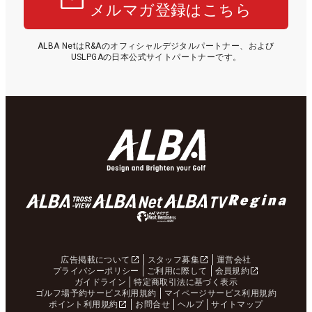
メルマガ登録はこちら
■試合を振り返ろう！【大会ライブフォト】
ALBA NetはR&Aのオフィシャルデジタルパートナー、および
USLPGAの日本公式サイトパートナーです。
■佐渡山理莉 優勝インタビュー【動画】
■「リオン・ドールコーポレーション／ゼビオグル
ープチャレンジカップ」【成績＆スコア】
■不調のなかで掴んだ念願の初V「OBを打っても66
で回れるんだなって（笑）」【記事】
第8戦 PGMシリーズ「GRAND PGM CUP」
政田夢乃（23）
広告掲載について
スタッフ募集
運営会社
【プロフィールはこちら】
プライバシーポリシー
ご利用に際して
会員規約
ガイドライン
特定商取引法に基づく表示
ゴルフ場予約サービス利用規約
マイページサービス利用規約
ポイント利用規約
お問合せ
ヘルプ
サイトマップ
PGMシリーズの全3戦の最終戦。首位と1打差の3位