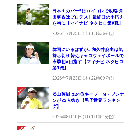
日本１のパー5はロイコレで攻略 角
田夢香はプロテスト最終日の手応え
を胸に【マイナビ ネクヒロ第9戦】
2026年7月25日 (土) 13時36分
1
韓国にいるはずが…和久井麻由は気
今季1勝目！ 開幕戦「マイナビカップ」を制した政田夢乃 （撮影：鈴木
持ち切り替えキャロウェイボールで
祥）
今季初V目指す【マイナビ ネクヒロ
第9戦】
■試合を振り返ろう！【大会ライブフォト】
2026年7月23日 (木) 22時09分
1
■「マイナビカップ」【成績＆スコア】
■政田夢乃 優勝インタビュー【動画】
松山英樹は24位キープ M・ブレナ
■悪天候のなか何度もあったピンチに「頭フル回転
ンが23人抜き【男子世界ランキン
で頑張りました！」【記事】
グ】
2026年8月10日 (月) 11時51分
1
第2戦 PGMシリーズ「withGolf Cup」