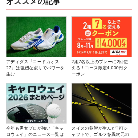
オススメの記事
「マイナビカップ」で今季3勝目を飾った政田夢乃 （撮影：鈴木祥）
アディダス『コードカオス
2組7名以上のプレーに2回使
■試合を振り返ろう！【大会ライブフォト】
27』は強烈な蹴りでパワーを
える！コース限定4,000円ク
■「マイナビカップ」【成績＆スコア】
生む
ーポン
■政田夢乃 優勝インタビュー【動画】
■政田夢乃がプレーオフを制して今季2勝目「嬉しい
ですが、悔しさが勝ちます」【記事 】
第6戦 PGMシリーズ「Cool Cart Cup」
今年も男女プロが強い「キャ
スイスの叡智が生んだTPTシ
ロウェイ」のニュース一覧は
ャフトで、ゴルフを異次元の