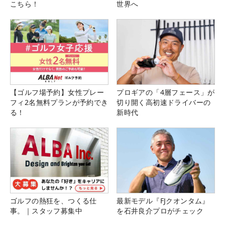
こちら！
世界へ
山口里緒（24）
【プロフィールはこちら】
山口里緒が同ツアー参戦3年目にして悲願の初優勝
を果たした。2日間競技の今大会で、初日を6アンダ
ー首位タイと好位置で終えた山口。迎えた最終日は
【ゴルフ場予約】女性プレー
プロギアの「4層フェース」が
1バーディ・1ボギー「72」で回り、そのままトップ
フィ2名無料プランが予約でき
切り開く高初速ドライバーの
の座をキープし優勝を挙げた。
る！
新時代
「前回のマイナビネクストヒロインの中継を録画で
何度も見直して、実況の石井プロと天沼プロの解説
で攻め方を勉強した結果です。周りを気にせず、自
分のスタイルを貫きました。今までいろいろなスタ
イルを試してきたんですけど、ようやく落ち着けそ
ゴルフの熱狂を、つくる仕
最新モデル『FJクオンタム』
うです。本当に自信になりました」（山口）
事。｜スタッフ募集中
を石井良介プロがチェック