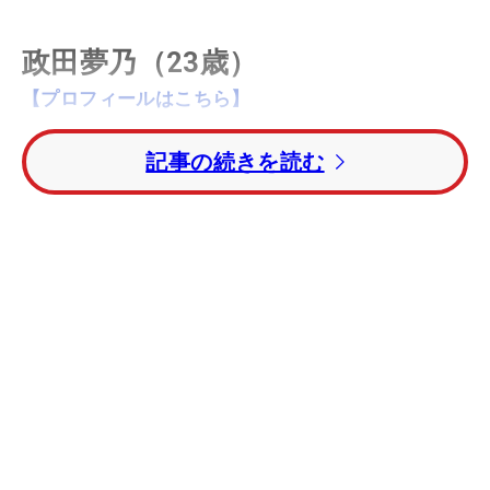
政田夢乃（23歳）
【プロフィールはこちら】
2023年シーズンの優勝トップバッターに輝いたのは
記事の続きを読む
政田夢乃だった。2日間競技で、初日を1バーディ・
2ボギー・1ダブルボギーの3オーバー・3位タイで終
える。迎えた最終日は、
朝から強風と雨の悪コンデ
ィションの影響でスコアを崩す選手が続出するな
か、政田は前半を3バーディ・ノーボギーの会心の
ゴルフで、イーブンパーにスコアを伸ばして首位タ
イへ浮上。
後半は出だしで3連続ボギーとし順位をいったん落
としたが、吹きつける強風と雨の影響で周りもスコ
アを落としており、最終ホールまで政田と林亜莉