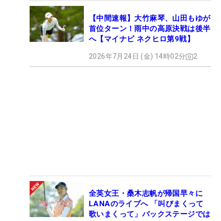
もとても増えて。この優勝で、悩んでいたことが克
服できたと感じたのでとても嬉しいです」（坂口）
【中間速報】大竹麻琴、山田もゆが
首位ターン！雨中の高原決戦は後半
へ【マイナビ ネクヒロ第9戦】
2026年7月24日 (金) 14時02分
2
ツアー初優勝！ 坂口瑞菜子がPGMシリーズ「withGolf Cup」を制す
（撮影：鈴木祥）
全英女王・桑木志帆が帰国早々に
■試合を振り返ろう！【大会ライブフォト】
LANAのライブへ 「叫びまくって
歌いまくって」バックステージでは
■PGMシリーズ「withGolf Cup」【成績＆スコア】