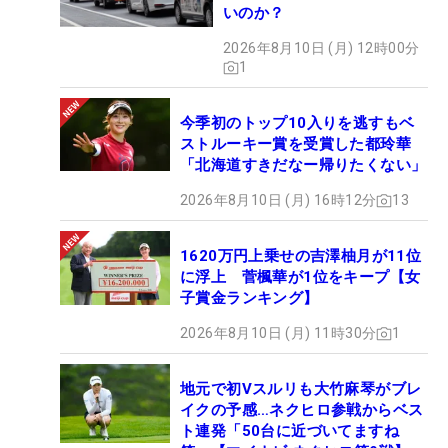
■試合を振り返ろう！【大会ライブフォト】
いのか？
■「Sanrio Smile Golf Tournament」【成績＆スコ
2026年8月10日 (月) 12時00分
ア】
1
■坂口瑞菜子 優勝インタビュー【動画】
■ボギーなしの安定ゴルフで今季2勝目「優勝できる
今季初のトップ10入りを逃すもベ
ストルーキー賞を受賞した都玲華
流れではなかった」【記事】
「北海道すきだなー帰りたくない」
2026年8月10日 (月) 16時12分
13
第5戦「マイナビカップ」
1620万円上乗せの吉澤柚月が11位
に浮上 菅楓華が1位をキープ【女
政田夢乃（23）
子賞金ランキング】
【プロフィールはこちら】
2026年8月10日 (月) 11時30分
1
今季開幕戦を制した政田夢乃が立浦琴奈とのプレー
地元で初Vスルリも大竹麻琴がブレ
イクの予感…ネクヒロ参戦からベス
オフを2ホール目に制し同ツアー3勝目を挙げた。前
ト連発「50台に近づいてますね
半の9ホールをボギーなしの3バーディで3アンダー2