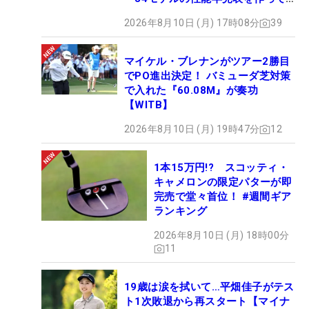
ハウスリーダーで後続にプレッシャーかけた。
みた #ギアカタログ2026
2026年8月10日 (月) 17時08分
39
そのプレッシャーに負けじと、土方優花が11番ホー
ルから14番まで4連続バーディを奪取。勝負は、徳
マイケル・ブレナンがツアー2勝目
田と土方のプレーオフへ。プレーオフは1ホール目
でPO進出決定！ バミューダ芝対策
で入れた『60.08M』が奏功
で、徳田が7メートルのバーディパットを決めて決
【WITB】
着がついた。
2026年8月10日 (月) 19時47分
12
「きょうはパターが入ってくれました。グリーンが
1本15万円!? スコッティ・
難しいコースなので、耐えてバーディがきたらラッ
キャメロンの限定パターが即
キーと思っていました。勝ちたいと思わないように
完売で堂々首位！ #週間ギア
して、順位を確認することもしませんでした。それ
ランキング
がよかったのかもしれません。楽しくプレーできま
2026年8月10日 (月) 18時00分
したし、きょうは緊張がなくて、集中力につながっ
11
たのが結果に結びつきました。こんな大きな大会で
勝てたのは、本当にうれしいです」（徳田）
19歳は涙を拭いて…平畑佳子がテス
ト1次敗退から再スタート【マイナ