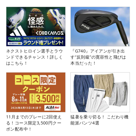
ネクストヒロイン選手とラウ
『G740』アイアンが引き出
ンドできるチャンス！詳しく
す“反則級”の寛容性と飛びは
はこちら！
本当だった！
■試合を振り返ろう！【大会ライブフォト】
■ PGMシリーズ「Cool Cart Cup」【成績＆スコア】
■山口里緒 優勝インタビュー【動画】
■初志貫徹で念願のツアー初優勝「パーオン2パット
11月までのプレーに2回使え
猛暑を乗り切る！ こだわり機
のゴルフを変えないと決めていた」【記事】
る！コース限定3,500円クー
能派パンツ4選
ポン配布中！