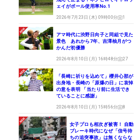
ェイがボール使用率No.1
て…。ショットの調子がいいだけに『メンタル大事
だなー』と感じてました。今回は調整することがで
2026年7月23日 (木) 09時00分
1
きて、いい流れをつくれました」（坂口）
アマ時代に渋野日向子と同組で見た
景色 あれから7年、吉澤柚月がつ
かんだ初優勝
2026年8月10日 (月) 16時48分
27
「長崎に祈りを込めて」櫻井心那が
出身地・長崎の「原爆の日」に哀悼
の意を表明 「当たり前に生活でき
ていることに感謝」
2026年8月10日 (月) 15時56分
8
今季2勝目を「Sanrio Smile Golf Tournament」で飾った坂口瑞菜子
女子プロも相次ぎ被害！ 自動
（撮影：鈴木祥）
ブレーキ時代になぜ「信号待
ちの追突事故」は無くならな