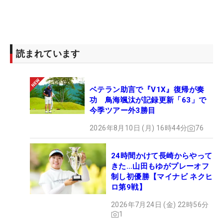
奈、山本彩乃のトップ争いとなる。結果、政田、
林、山本の3人がトータル5オーバーで18番を終え、
プレーオフへ突入。5ホール目で政田が優勝を決
め、今季1勝目を飾った。
読まれています
「そこまで緊張するタイプではないので、プレーオ
ベテラン助言で『V1X』復帰が奏
フは集中しつつ、楽しみながらと思っていたんです
功 鳥海颯汰が記録更新「63」で
けど、風が強すぎて毎回ピンチになってしまい頭フ
今季ツアー外3勝目
ル回転で頑張りました！ 優勝の瞬間も嬉しかった
2026年8月10日 (月) 16時44分
76
けど、プレーオフ3ホール目の長めのフックライン
のパットが決まったのは、なかなか入るラインじゃ
24時間かけて長崎からやって
ないので嬉しかったです」（政田）
きた…山田もゆがプレーオフ
制し初優勝【マイナビ ネクヒ
ロ第9戦】
2026年7月24日 (金) 22時56分
1