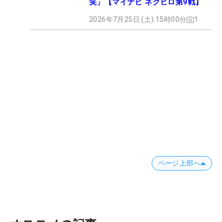
笑」【マイナビ ネクヒロ第9戦】
位タイとし、後半をスタートした政田。出だしの10
2026年7月25日 (土) 15時00分
1
番パー5でバーディを奪った。その時点で、4アンダ
ー単独首位で回っていた立浦琴奈に並ぶ。そこから
14番パー4と16番パー3でバーディを奪い単独トッ
プに躍り出た。
「優勝は素直に嬉しいです。でも13番のボギーと、
17、18番の連続ボギーが本当に悔しいです。嬉しい
ですが、悔しさが勝ちます。きょうは66で回りたか
ったんです。でも結局スコアを落としてしまったの
で、6戦はリベンジです。頑張ります！」（政田）
ページ上部へ