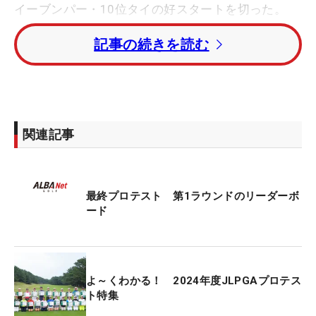
イーブンパー・10位タイの好スタートを切った。
記事の続きを読む
今季1勝の早川夏未、山口すず夏、古家翔香、金城
茉奈が1オーバー・22位タイ。ツアープロとの対抗
戦「マイナビチャレンジマッチ THE Heroines
2024」で優勝した和久井麻由、平塚新夢、水木春花
が2オーバー・36位タイにつけている。
関連記事
それぞれツアー1勝の手束雅、久世夏乃香、古賀妃
は3オーバー・51位タイ。ツアー2勝の鍋島海良は6
最終プロテスト 第1ラウンドのリーダーボ
オーバー・82位での滑り出しとなった。
ード
プロテストは4日間72ホールのストロークプレーで
行われ、20位タイまでに入った選手が合格となる。
昨年は政田夢乃ら5人がネクストヒロインから合格
よ～くわかる！ 2024年度JLPGAプロテス
を果たした。
ト特集