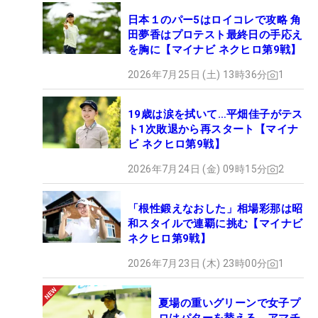
日本１のパー5はロイコレで攻略 角
田夢香はプロテスト最終日の手応え
を胸に【マイナビ ネクヒロ第9戦】
2026年7月25日 (土) 13時36分
1
19歳は涙を拭いて…平畑佳子がテス
ト1次敗退から再スタート【マイナ
ビ ネクヒロ第9戦】
2026年7月24日 (金) 09時15分
2
「根性鍛えなおした」相場彩那は昭
和スタイルで連覇に挑む【マイナビ
ネクヒロ第9戦】
2026年7月23日 (木) 23時00分
1
夏場の重いグリーンで女子プ