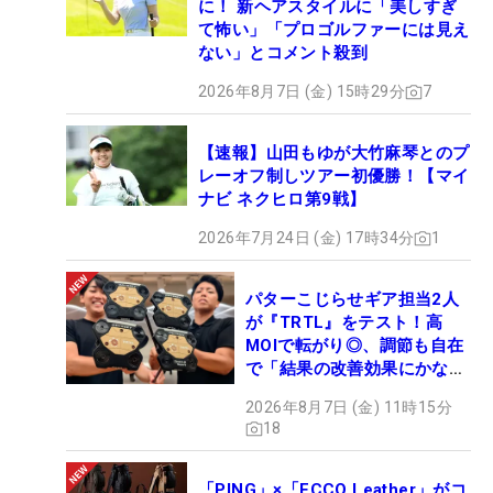
に！ 新ヘアスタイルに「美しすぎ
て怖い」「プロゴルファーには見え
ない」とコメント殺到
2026年8月7日 (金) 15時29分
7
【速報】山田もゆが大竹麻琴とのプ
レーオフ制しツアー初優勝！【マイ
ナビ ネクヒロ第9戦】
2026年7月24日 (金) 17時34分
1
パターこじらせギア担当2人
が『TRTL』をテスト！高
MOIで転がり◎、調節も自在
で「結果の改善効果にかなり
の意外性」
2026年8月7日 (金) 11時15分
18
「PING」×「ECCO Leather」がコ