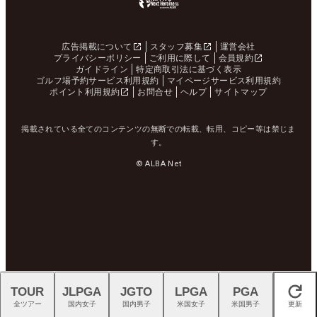
広告掲載について
スタッフ募集
運営会社
プライバシーポリシー
ご利用に際して
会員規約
ガイドライン
特定商取引法に基づく表示
ゴルフ場予約サービス利用規約
マイページサービス利用規約
ポイント利用規約
お問合せ
ヘルプ
サイトマップ
掲載されている全てのコンテンツの無断での転載、転用、コピー等は禁じま
す。
© ALBA Net
TOUR
JLPGA
JGTO
LPGA
PGA
閉じる
全ツアー
国内女子
国内男子
米国女子
米国男子
更新