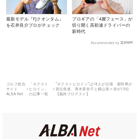
最新モデル『FJクオンタム』
プロギアの「4層フェース」が
を石井良介プロがチェック
切り開く高初速ドライバーの
新時代
Recommended by
ゴルフ総合
「ネクスト
“ネクストヒロイン”は18人が出場 都玲華が
サイト
ヒロイン」
首位発進、青木香奈子と横山珠々奈が10位
ALBA Net
の記事一覧
【最終プロテスト】