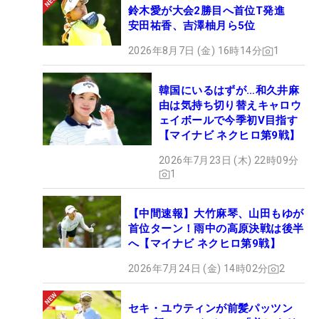
鈴木愛が大会2勝目へ首位T発進
安田祐香、吉澤柚月ら5位
2026年8月7日 (金) 16時14分
1
韓国にいるはずが…和久井麻
由は気持ち切り替えキャロウ
ェイボールで今季初V目指す
【マイナビ ネクヒロ第9戦】
2026年7月23日 (木) 22時09分
1
【中間速報】大竹麻琴、山田もゆが
首位ターン！雨中の高原決戦は後半
へ【マイナビ ネクヒロ第9戦】
2026年7月24日 (金) 14時02分
2
セキ・ユウティンが前髪パッツン