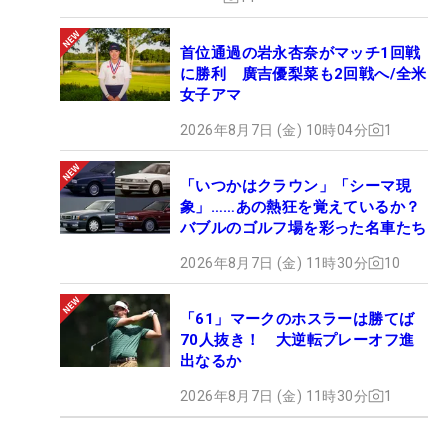
首位通過の岩永杏奈がマッチ1回戦
に勝利 廣吉優梨菜も2回戦へ/全米
女子アマ
2026年8月7日 (金) 10時04分
1
「いつかはクラウン」「シーマ現
象」……あの熱狂を覚えているか？
バブルのゴルフ場を彩った名車たち
2026年8月7日 (金) 11時30分
10
「61」マークのホスラーは勝てば
70人抜き！ 大逆転プレーオフ進
出なるか
2026年8月7日 (金) 11時30分
1