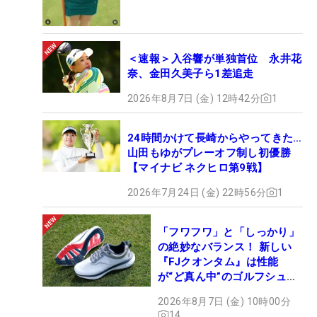
＜速報＞入谷響が単独首位 永井花
奈、金田久美子ら1差追走
2026年8月7日 (金) 12時42分
1
24時間かけて長崎からやってきた…
山田もゆがプレーオフ制し初優勝
【マイナビ ネクヒロ第9戦】
2026年7月24日 (金) 22時56分
1
「フワフワ」と「しっかり」
の絶妙なバランス！ 新しい
『FJクオンタム』は性能
が“ど真ん中”のゴルフシュー
ズだった
2026年8月7日 (金) 10時00分
14