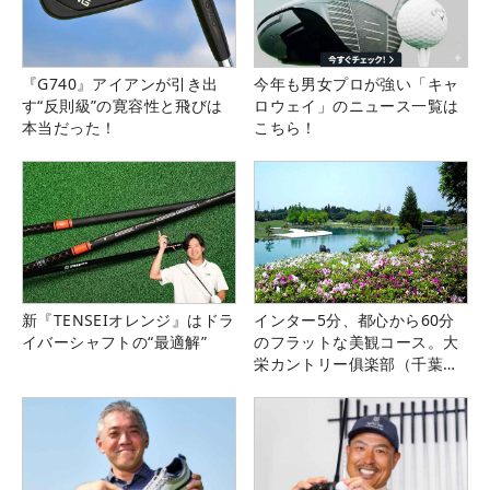
『G740』アイアンが引き出
今年も男女プロが強い「キャ
す“反則級”の寛容性と飛びは
ロウェイ」のニュース一覧は
本当だった！
こちら！
新『TENSEIオレンジ』はドラ
インター5分、都心から60分
イバーシャフトの“最適解”
のフラットな美観コース。大
栄カントリー俱楽部（千葉
県）