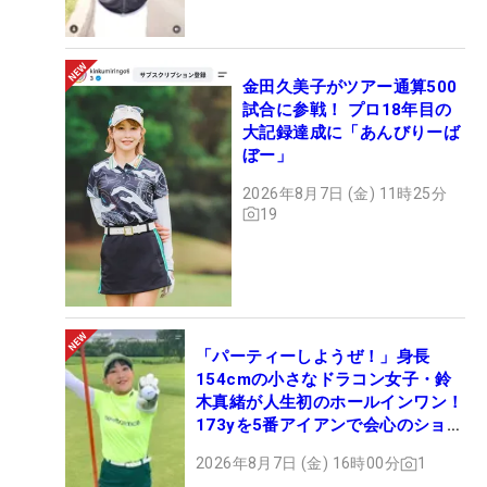
金田久美子がツアー通算500
試合に参戦！ プロ18年目の
大記録達成に「あんびりーば
ぼー」
2026年8月7日 (金) 11時25分
19
「パーティーしようぜ！」身長
154cmの小さなドラコン女子・鈴
木真緒が人生初のホールインワン！
173yを5番アイアンで会心のショッ
ト
2026年8月7日 (金) 16時00分
1