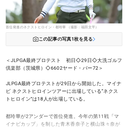
首位発進のネクストヒロイン・都玲華 （撮影：福田文平）
この記事の写真
1
枚を見る
＜JLPGA最終プロテスト 初日◇29日◇大洗ゴルフ
倶楽部（茨城県）◇6602ヤード・パー72＞
JLPGA最終プロテストが29日から開始した。マイナ
ビ ネクストヒロインツアーに出場している“ネクス
トヒロイン”は18人が出場している。
都玲華が2アンダーで首位発進。今年の第11戦「マ
イナビカップ」を制した青木香奈子と横山珠々奈が