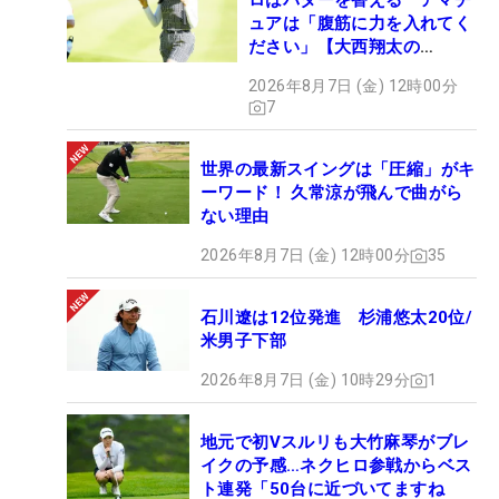
ロはパターを替える アマチ
ュアは「腹筋に力を入れてく
ださい」【大西翔太の
HOTSHOT】
2026年8月7日 (金) 12時00分
7
世界の最新スイングは「圧縮」がキ
ーワード！ 久常涼が飛んで曲がら
ない理由
2026年8月7日 (金) 12時00分
35
石川遼は12位発進 杉浦悠太20位/
米男子下部
2026年8月7日 (金) 10時29分
1
地元で初Vスルリも大竹麻琴がブレ
イクの予感…ネクヒロ参戦からベス
ト連発「50台に近づいてますね