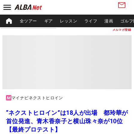
全ツアー
ギア
レッスン
ライフ
漫画
ゴルフ
メルマガ登録
マイナビネクストヒロイン
“ネクストヒロイン”は18人が出場 都玲華が
首位発進、青木香奈子と横山珠々奈が10位
【最終プロテスト】