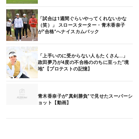
【初日の結果】
1位T：都玲華（-2）
「試合は1週間ぐらいやってくれないかな
10位T：青木香奈子、横山珠々奈（0）
（笑）」 スロースターター・青木香奈子
が“合格”へナイスカムバック
22位T：山口すず夏、古家翔香、早川夏未、金城茉
奈（+1）
36位T：水木春花、平塚新夢、和久井麻由（+2）
「上手いのに受からない人もたくさん…」
51位T：手束雅、久世夏乃香、森田就子、今西さく
政田夢乃が4度の不合格ののちに至った“境
ら、古賀妃（+3）
地”【プロテストの記憶】
70位T：井手絵愛里（+4）
82位T：鍋島海良（+6）
94位T：小林京加（+8）
青木香奈子が”真剣勝負”で見せたスーパーシ
ョット【動画】