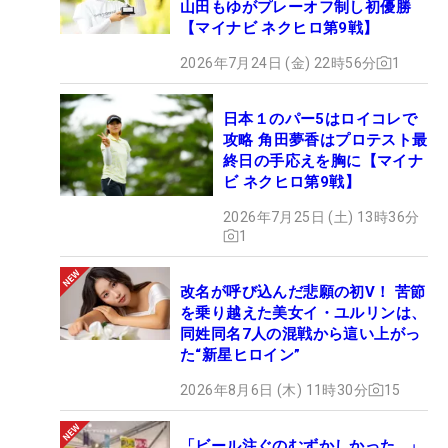
山田もゆがプレーオフ制し初優勝
【マイナビ ネクヒロ第9戦】
2026年7月24日 (金) 22時56分
1
日本１のパー5はロイコレで
攻略 角田夢香はプロテスト最
終日の手応えを胸に【マイナ
ビ ネクヒロ第9戦】
2026年7月25日 (土) 13時36分
1
改名が呼び込んだ悲願の初V！ 苦節
を乗り越えた美女イ・ユルリンは、
同姓同名7人の混戦から這い上がっ
た“新星ヒロイン”
2026年8月6日 (木) 11時30分
15
「ビール注ぐのむずかしかった…」