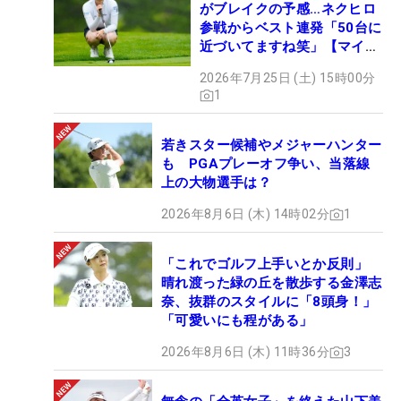
がブレイクの予感…ネクヒロ
参戦からベスト連発「50台に
近づいてますね笑」【マイナ
ビ ネクヒロ第9戦】
2026年7月25日 (土) 15時00分
1
若きスター候補やメジャーハンター
も PGAプレーオフ争い、当落線
上の大物選手は？
2026年8月6日 (木) 14時02分
1
「これでゴルフ上手いとか反則」
晴れ渡った緑の丘を散歩する金澤志
奈、抜群のスタイルに「8頭身！」
「可愛いにも程がある」
2026年8月6日 (木) 11時36分
3