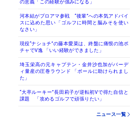
の意義「この経験が強みになる」
河本結がプロアマ参戦 “後輩”への本気アドバイ
スに込めた思い「ゴルフに時間と脳みそを使い
なさい」
現役“ナショチ”の藤本愛菜は、終盤に痛恨の池ポ
チャでV逸 「いい経験ができました」
埼玉栄高の元キャプテン・金井沙也加がバーデ
ィ量産の圧巻ラウンド 「ボールに助けられまし
た」
“大卒ルーキー”長田莉子が逆転初Vで得た自信と
課題 「攻めるゴルフで頑張りたい」
ニュース一覧