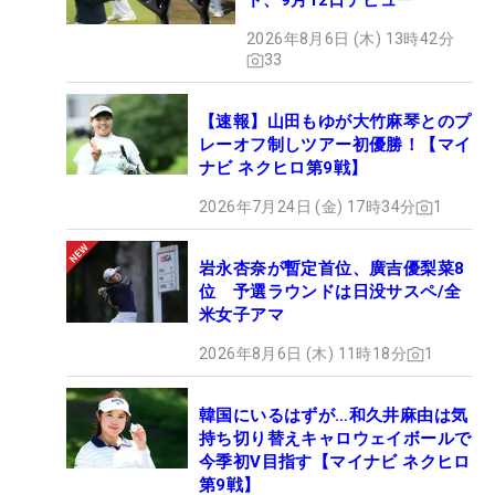
ド、9月12日デビュー
2026年8月6日 (木) 13時42分
33
【速報】山田もゆが大竹麻琴とのプ
レーオフ制しツアー初優勝！【マイ
ナビ ネクヒロ第9戦】
2026年7月24日 (金) 17時34分
1
岩永杏奈が暫定首位、廣吉優梨菜8
位 予選ラウンドは日没サスペ/全
米女子アマ
2026年8月6日 (木) 11時18分
1
韓国にいるはずが…和久井麻由は気
持ち切り替えキャロウェイボールで
今季初V目指す【マイナビ ネクヒロ
第9戦】