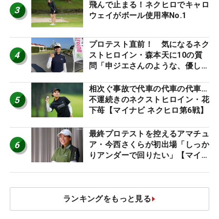
飛んで止まる！ネクヒロでキャロ
3
ウェイがボール使用率No.1
プロテスト直前！ 気になるネク
4
ストヒロイン・森本天に10の質
問「申ジエさんのような、優しく
て、人柄がよくて、そういうプロ
になりたいです」
相次ぐ事故で代車の代車の代車…
5
不運続きのネクストヒロイン・花
下苺【マイナビ ネクヒロ第6戦】
最終プロテストを控えるアマチュ
6
ア・今西さくらが初出場「しっか
りアンダーで回りたい」【マイナ
ビ ネクストヒロインツアー】
ランキングをもっと見る