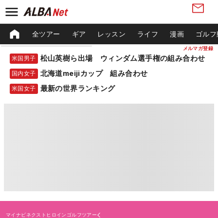
全ツアー
ギア
レッスン
ライフ
漫画
ゴルフ
メルマガ登録
松山英樹ら出場 ウィンダム選手権の組み合わせ
米国男子
北海道meijiカップ 組み合わせ
国内女子
最新の世界ランキング
米国女子
マイナビネクストヒロインゴルフツアー