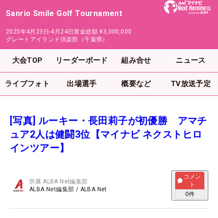
Sanrio Smile Golf Tournament
2025年4月23日-4月24日
賞金総額
¥3,000,000
グレートアイランド倶楽部（千葉県）
大会TOP
リーダーボード
組み合せ
ニュース
ライブフォト
出場選手
概要など
TV放送予定
[写真] ルーキー・長田莉子が初優勝 アマチ
ュア2人は健闘3位【マイナビ ネクストヒロ
インツアー】
コメン
所属
ALBA Net編集部
ト
ALBA Net編集部
/
ALBA Net
0
件