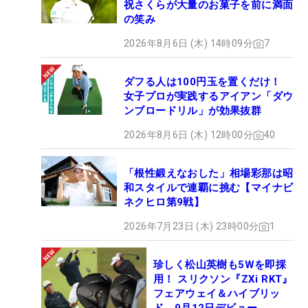
祝さくらが大量のお菓子を前に満面
の笑み
2026年8月6日 (木) 14時09分
7
ダフる人は100円玉を置くだけ！
女子プロが実践するアイアン「ダウ
ンブロードリル」が効果抜群
2026年8月6日 (木) 12時00分
40
「根性鍛えなおした」相場彩那は昭
和スタイルで連覇に挑む【マイナビ
ネクヒロ第9戦】
2026年7月23日 (木) 23時00分
1
珍しく松山英樹も5Wを即採
用！ スリクソン『ZXi RKT』
フェアウェイ＆ハイブリッ