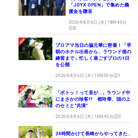
「JOYX OPEN」で集めた義
援金を贈呈
2026年8月6日 (木) 18時43分
8
プロアマ当日の脇元華に密着！「早
朝のホテル出発から、ラウンド後の
練習まで」忙しく過ごすプロの1日
を公開
2026年8月6日 (木) 15時50分
1
「ボトッ！って音が…」ラウンド中
にまさかの珍客!? 都玲華、頭の上
のセミと“共演”
2026年8月6日 (木) 16時45分
3
24時間かけて長崎からやってきた…