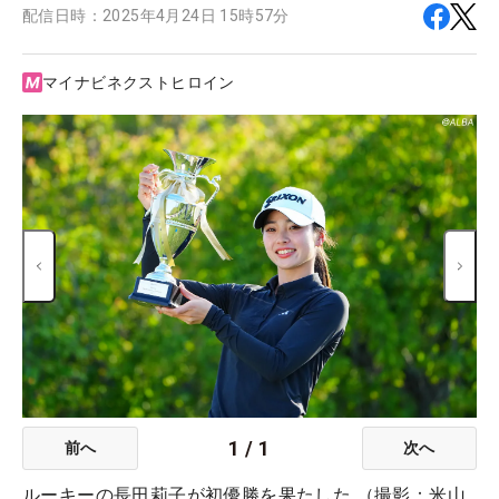
配信日時：
2025年4月24日 15時57分
マイナビネクストヒロイン
1
/
1
前へ
次へ
ルーキーの長田莉子が初優勝を果たした （撮影：米山