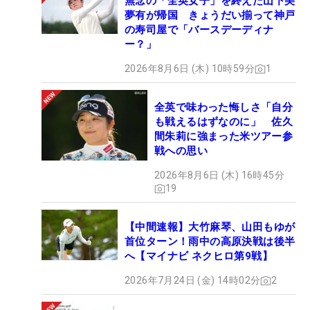
無念の「全英女子」を終えた山下美
夢有が帰国 きょうだい揃って神戸
の寿司屋で「バースデーディナ
ー？」
2026年8月6日 (木) 10時59分
1
全英で味わった悔しさ「自分
も戦えるはずなのに」 佐久
間朱莉に強まった米ツアー参
戦への思い
2026年8月6日 (木) 16時45分
19
【中間速報】大竹麻琴、山田もゆが
首位ターン！雨中の高原決戦は後半
へ【マイナビ ネクヒロ第9戦】
2026年7月24日 (金) 14時02分
2