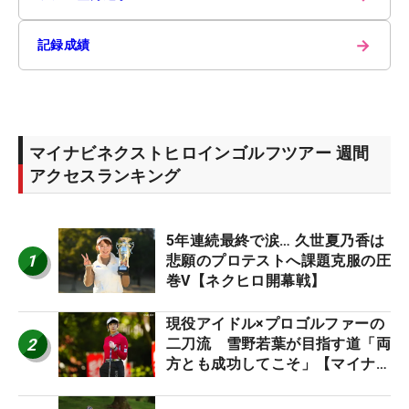
→
記録成績
マイナビネクストヒロインゴルフツアー 週間
アクセスランキング
5年連続最終で涙… 久世夏乃香は
1
悲願のプロテストへ課題克服の圧
巻V【ネクヒロ開幕戦】
現役アイドル×プロゴルファーの
2
二刀流 雪野若葉が目指す道「両
方とも成功してこそ」【マイナビ
ネクストヒロインツアー】