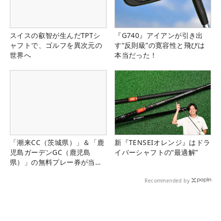
スイスの叡智が生んだTPTシ
『G740』アイアンが引き出
ャフトで、ゴルフを異次元の
す“反則級”の寛容性と飛びは
世界へ
本当だった！
「潮来CC（茨城県）」＆「鹿
新『TENSEIオレンジ』はドラ
児島ガーデンGC（鹿児島
イバーシャフトの“最適解”
県）」の無料プレー券が当た
る！！
Recommended by