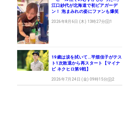
江口紗代が北海道で初ビアガーデ
ン！ 泡まみれの姿にファンも爆笑
2026年8月6日 (木) 13時27分
1
19歳は涙を拭いて…平畑佳子がテス
ト1次敗退から再スタート【マイナ
ビ ネクヒロ第9戦】
2026年7月24日 (金) 09時15分
2