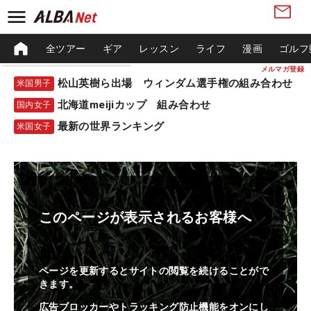
全ツアー
ギア
レッスン
ライフ
漫画
ゴルフ
メルマガ登録
松山英樹ら出場 ウィンダム選手権の組み合わせ
米国男子
北海道meijiカップ 組み合わせ
国内女子
最新の世界ランキング
米国女子
このページが表示されるお客様へ
ページを更新するとサイトの閲覧を続けることがで
きます。
広告ブロッカーやトラッキング防止機能をオンにし