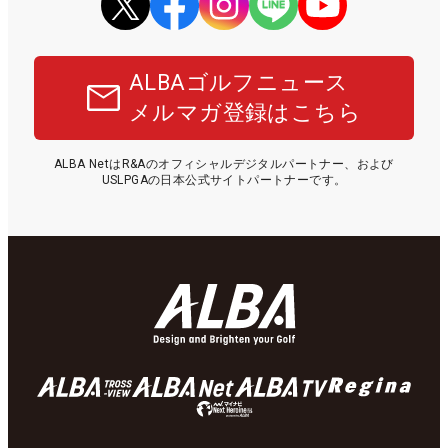
ALBAゴルフニュース
メルマガ登録はこちら
ALBA NetはR&Aのオフィシャルデジタルパートナー、および
USLPGAの日本公式サイトパートナーです。