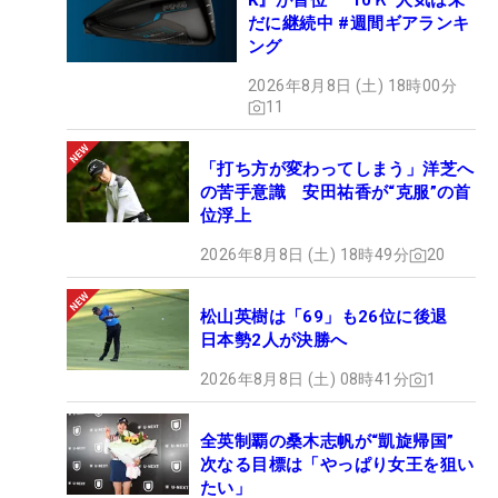
K』が首位 “10Ｋ”人気は未
だに継続中 #週間ギアランキ
ング
2026年8月8日 (土) 18時00分
11
「打ち方が変わってしまう」洋芝へ
の苦手意識 安田祐香が“克服”の首
位浮上
2026年8月8日 (土) 18時49分
20
松山英樹は「69」も26位に後退
日本勢2人が決勝へ
2026年8月8日 (土) 08時41分
1
全英制覇の桑木志帆が“凱旋帰国”
次なる目標は「やっぱり女王を狙い
たい」