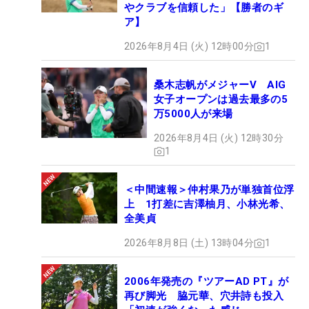
やクラブを信頼した」【勝者のギ
ア】
2026年8月4日 (火) 12時00分
1
桑木志帆がメジャーV AIG
女子オープンは過去最多の5
万5000人が来場
2026年8月4日 (火) 12時30分
1
＜中間速報＞仲村果乃が単独首位浮
上 1打差に吉澤柚月、小林光希、
全美貞
2026年8月8日 (土) 13時04分
1
2006年発売の『ツアーAD PT』が
再び脚光 脇元華、穴井詩も投入