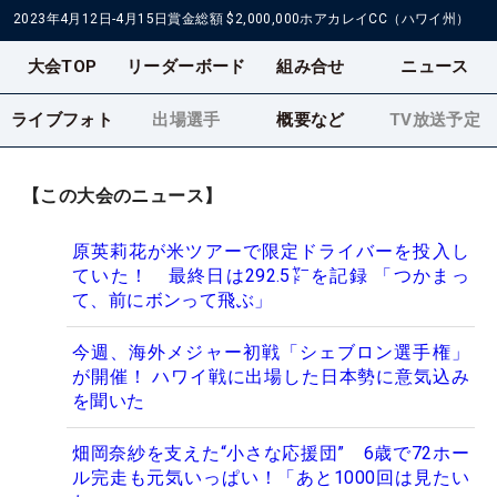
2023年4月12日-4月15日
賞金総額
$2,000,000
ホアカレイCC（ハワイ州）
大会TOP
リーダーボード
組み合せ
ニュース
ライブフォト
出場選手
概要など
TV放送予定
【この大会のニュース】
原英莉花が米ツアーで限定ドライバーを投入し
ていた！ 最終日は292.5㍎を記録 「つかまっ
て、前にボンって飛ぶ」
今週、海外メジャー初戦「シェブロン選手権」
が開催！ ハワイ戦に出場した日本勢に意気込み
を聞いた
畑岡奈紗を支えた“小さな応援団” 6歳で72ホー
ル完走も元気いっぱい！「あと1000回は見たい