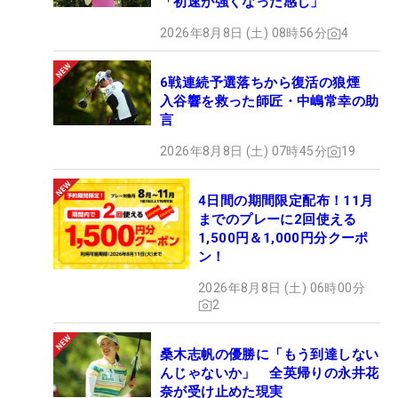
「初速が強くなった感じ」
2026年8月8日 (土) 08時56分
4
6戦連続予選落ちから復活の狼煙
入谷響を救った師匠・中嶋常幸の助
言
2026年8月8日 (土) 07時45分
19
4日間の期間限定配布！11月
までのプレーに2回使える
1,500円＆1,000円分クーポ
ン！
2026年8月8日 (土) 06時00分
2
桑木志帆の優勝に「もう到達しない
んじゃないか」 全英帰りの永井花
奈が受け止めた現実