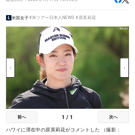
#
米ツアー日本人NEWS
#
原英莉花
米国女子
1
/
1
前へ
次へ
ハワイに滞在中の原英莉花がコメントした （撮影：