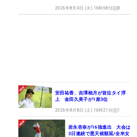
2026年8月4日 (火) 16時58分
8
安田祐香、吉澤柚月が首位タイ浮
上 金田久美子が1差3位
2026年8月8日 (土) 16時21分
1
岩永杏奈が16強進出 大会は
3日連続で悪天候順延/全米女