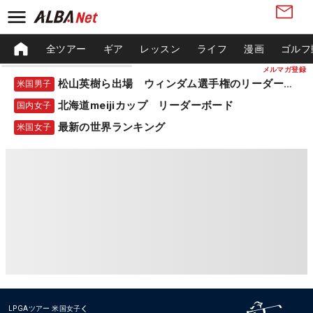
全ツアー
ギア
レッスン
ライフ
漫画
ゴルフ
メルマガ登録
松山英樹ら出場 ウィンダム選手権のリーダーボード
米国男子
北海道meijiカップ リーダーボード
国内女子
最新の世界ランキング
米国女子
LPGAツアー
米国女子