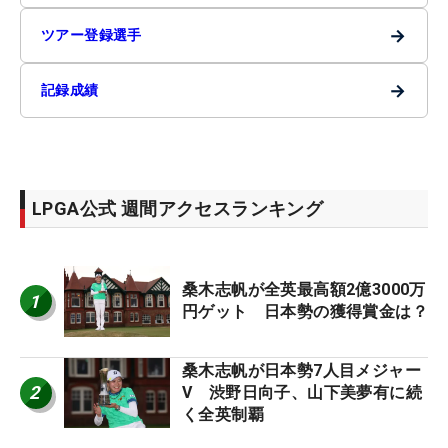
→
ツアー登録選手
→
記録成績
LPGA公式 週間アクセスランキング
桑木志帆が全英最高額2億3000万
1
円ゲット 日本勢の獲得賞金は？
桑木志帆が日本勢7人目メジャー
2
V 渋野日向子、山下美夢有に続
く全英制覇