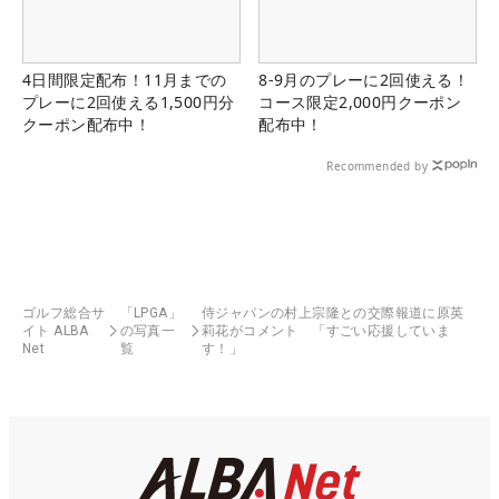
4日間限定配布！11月までの
8-9月のプレーに2回使える！
プレーに2回使える1,500円分
コース限定2,000円クーポン
クーポン配布中！
配布中！
Recommended by
ゴルフ総合サ
「LPGA」
侍ジャパンの村上宗隆との交際報道に原英
イト ALBA
の写真一
莉花がコメント 「すごい応援していま
Net
覧
す！」