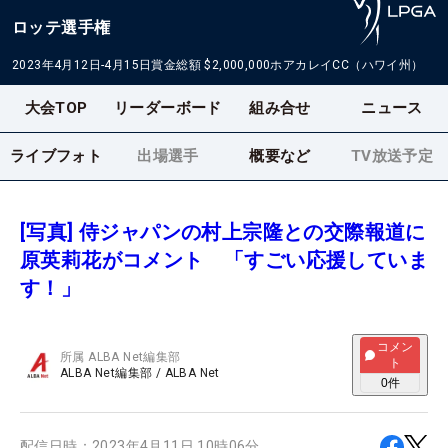
ロッテ選手権
2023年4月12日-4月15日
賞金総額
$2,000,000
ホアカレイCC（ハワイ州）
大会TOP
リーダーボード
組み合せ
ニュース
ライブフォト
出場選手
概要など
TV放送予定
[写真] 侍ジャパンの村上宗隆との交際報道に
原英莉花がコメント 「すごい応援していま
す！」
コメン
所属
ALBA Net編集部
ト
ALBA Net編集部
/
ALBA Net
0
件
配信日時：
2023年4月11日 10時06分