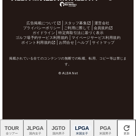
広告掲載について
スタッフ募集
運営会社
プライバシーポリシー
ご利用に際して
会員規約
ガイドライン
特定商取引法に基づく表示
ゴルフ場予約サービス利用規約
マイページサービス利用規約
ポイント利用規約
お問合せ
ヘルプ
サイトマップ
掲載されている全てのコンテンツの無断での転載、転用、コピー等は禁じま
す。
© ALBA Net
TOUR
JLPGA
JGTO
LPGA
PGA
閉じる
全ツアー
国内女子
国内男子
米国女子
米国男子
更新