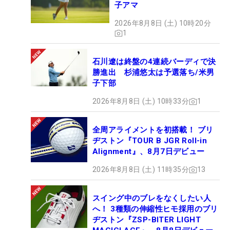
子アマ
2026年8月8日 (土) 10時20分
1
石川遼は終盤の4連続バーディで決
勝進出 杉浦悠太は予選落ち/米男
子下部
2026年8月8日 (土) 10時33分
1
全周アライメントを初搭載！ ブリ
ヂストン『TOUR B JGR Roll-in
Alignment』、8月7日デビュー
2026年8月8日 (土) 11時35分
13
スイング中のブレをなくしたい人
へ！ 3種類の伸縮性ヒモ採用のブリ
ヂストン『ZSP-BITER LIGHT