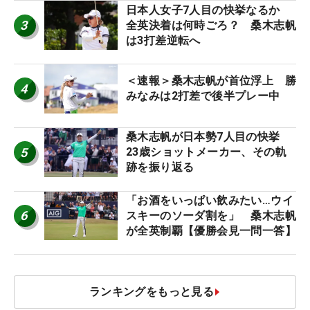
日本人女子7人目の快挙なるか
3
全英決着は何時ごろ？ 桑木志帆
は3打差逆転へ
＜速報＞桑木志帆が首位浮上 勝
4
みなみは2打差で後半プレー中
桑木志帆が日本勢7人目の快挙
5
23歳ショットメーカー、その軌
跡を振り返る
「お酒をいっぱい飲みたい…ウイ
6
スキーのソーダ割を」 桑木志帆
が全英制覇【優勝会見一問一答】
ランキングをもっと見る