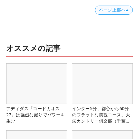
ページ上部へ
オススメの記事
アディダス『コードカオス
インター5分、都心から60分
27』は強烈な蹴りでパワーを
のフラットな美観コース。大
生む
栄カントリー俱楽部（千葉
県）