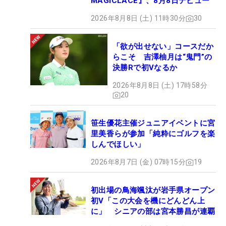
MAGICLACE』、8月8日デビュー
2026年8月8日 (土) 11時30分
30
「欲が出せない」コースだか
らこそ 吉澤柚月は“鬼門”の
決勝Rで初Vなるか
2026年8月8日 (土) 17時58分
20
笹生優花主催ジュニアイベントに宮
里美香らが参加「純粋にゴルフを楽
しんでほしい」
2026年8月7日 (金) 07時15分
19
初出場の鳥海颯汰が岩手県オープン
初V「この大会を機にどんどん上
に」 シニアの部は宮本勝昌が連覇