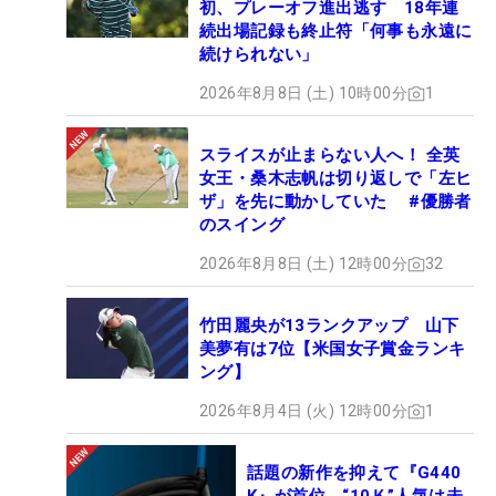
初、プレーオフ進出逃す 18年連
続出場記録も終止符「何事も永遠に
続けられない」
2026年8月8日 (土) 10時00分
1
スライスが止まらない人へ！ 全英
女王・桑木志帆は切り返しで「左ヒ
ザ」を先に動かしていた #優勝者
のスイング
2026年8月8日 (土) 12時00分
32
竹田麗央が13ランクアップ 山下
美夢有は7位【米国女子賞金ランキ
ング】
2026年8月4日 (火) 12時00分
1
話題の新作を抑えて『G440