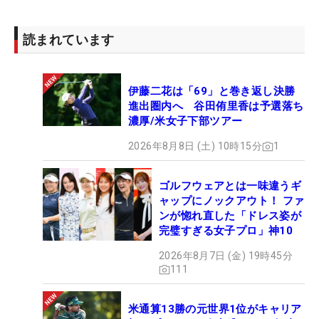
読まれています
伊藤二花は「69」と巻き返し決勝
進出圏内へ 谷田侑里香は予選落ち
濃厚/米女子下部ツアー
2026年8月8日 (土) 10時15分
1
ゴルフウェアとは一味違うギ
ャップにノックアウト！ ファ
ンが惚れ直した「ドレス姿が
完璧すぎる女子プロ」神10
2026年8月7日 (金) 19時45分
111
米通算13勝の元世界1位がキャリア