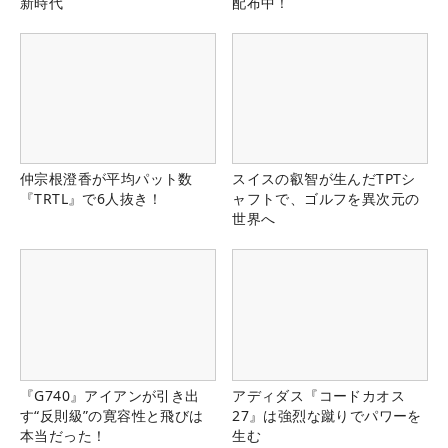
新時代
配布中！
仲宗根澄香が平均パット数
スイスの叡智が生んだTPTシ
『TRTL』で6人抜き！
ャフトで、ゴルフを異次元の
世界へ
『G740』アイアンが引き出
アディダス『コードカオス
す“反則級”の寛容性と飛びは
27』は強烈な蹴りでパワーを
本当だった！
生む