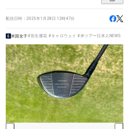
0
件
配信日時：
2025年1月28日 12時47分
#
笹生優花
#
キャロウェイ
#
米ツアー日本人NEWS
米国女子