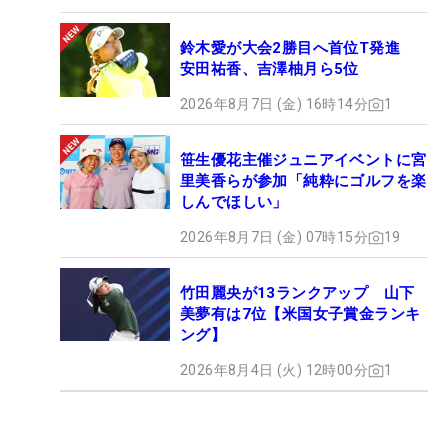
鈴木愛が大会2勝目へ首位T発進
安田祐香、吉澤柚月ら5位
2026年8月7日 (金) 16時14分
1
笹生優花主催ジュニアイベントに宮
里美香らが参加「純粋にゴルフを楽
しんでほしい」
2026年8月7日 (金) 07時15分
19
竹田麗央が13ランクアップ 山下
美夢有は7位【米国女子賞金ランキ
ング】
2026年8月4日 (火) 12時00分
1