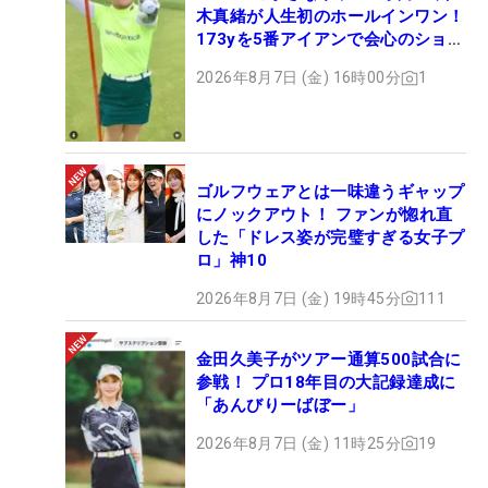
木真緒が人生初のホールインワン！
173yを5番アイアンで会心のショッ
ト
2026年8月7日 (金) 16時00分
1
ゴルフウェアとは一味違うギャップ
にノックアウト！ ファンが惚れ直
した「ドレス姿が完璧すぎる女子プ
ロ」神10
2026年8月7日 (金) 19時45分
111
金田久美子がツアー通算500試合に
参戦！ プロ18年目の大記録達成に
「あんびりーばぼー」
2026年8月7日 (金) 11時25分
19