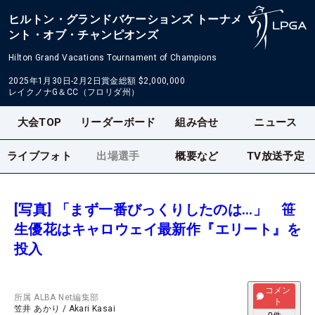
ヒルトン・グランドバケーションズ トーナメ
ント・オブ・チャンピオンズ
Hilton Grand Vacations Tournament of Champions
2025年1月30日-2月2日
賞金総額
$2,000,000
レイクノナG＆CC（フロリダ州）
大会TOP
リーダーボード
組み合せ
ニュース
ライブフォト
出場選手
概要など
TV放送予定
[写真] 「まず一番びっくりしたのは…」 笹
生優花はキャロウェイ最新作『エリート』を
投入
コメン
所属
ALBA Net編集部
ト
笠井 あかり
/
Akari Kasai