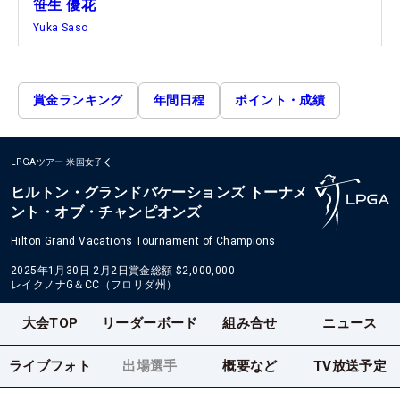
笹生 優花
Yuka Saso
賞金ランキング
年間日程
ポイント・成績
LPGAツアー
米国女子
ヒルトン・グランドバケーションズ トーナメ
ント・オブ・チャンピオンズ
Hilton Grand Vacations Tournament of Champions
2025年1月30日-2月2日
賞金総額
$2,000,000
レイクノナG＆CC（フロリダ州）
大会TOP
リーダーボード
組み合せ
ニュース
ライブフォト
出場選手
概要など
TV放送予定