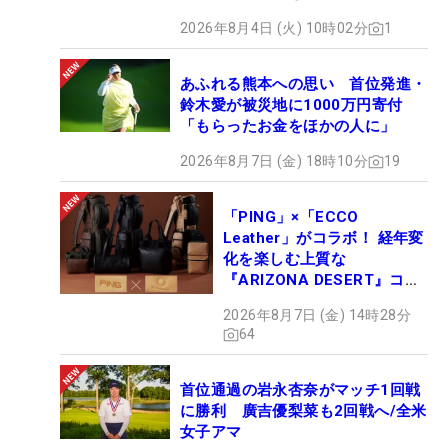
2026年8月4日 (火) 10時02分
1
あふれる熊本への思い 首位発進・
鈴木愛が被災地に1000万円寄付
「もらったお金をほかの人に」
2026年8月7日 (金) 18時10分
19
「PING」×「ECCO
Leather」がコラボ！ 経年変
化を楽しむ上質な
『ARIZONA DESERT』コレ
クション、9月15日限定デビ
2026年8月7日 (金) 14時28分
ュー
64
首位通過の岩永杏奈がマッチ1回戦
に勝利 廣吉優梨菜も2回戦へ/全米
女子アマ