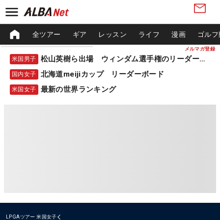
全ツアー
ギア
レッスン
ライフ
漫画
ゴルフ
メルマガ登録
松山英樹ら出場 ウィンダム選手権のリーダーボード
米国男子
北海道meijiカップ リーダーボード
国内女子
最新の世界ランキング
米国女子
LPGAツアー
米国女子