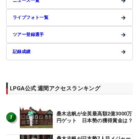
→
ニュース一覧
→
ライブフォト一覧
→
ツアー登録選手
→
記録成績
LPGA公式 週間アクセスランキング
桑木志帆が全英最高額2億3000万
1
円ゲット 日本勢の獲得賞金は？
桑木志帆が日本勢7人目メジャー