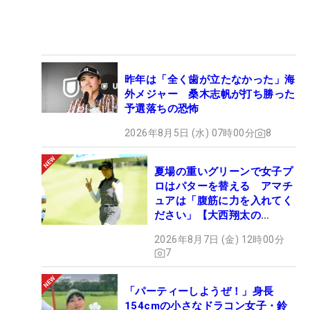
昨年は「全く歯が立たなかった」海
外メジャー 桑木志帆が打ち勝った
予選落ちの恐怖
2026年8月5日 (水) 07時00分
8
夏場の重いグリーンで女子プ
ロはパターを替える アマチ
ュアは「腹筋に力を入れてく
ださい」【大西翔太の
HOTSHOT】
2026年8月7日 (金) 12時00分
7
「パーティーしようぜ！」身長
154cmの小さなドラコン女子・鈴