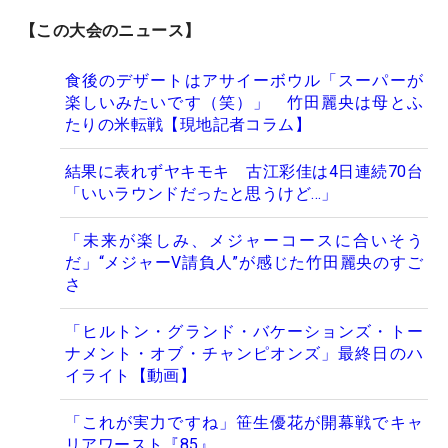
【この大会のニュース】
食後のデザートはアサイーボウル「スーパーが
楽しいみたいです（笑）」 竹田麗央は母とふ
たりの米転戦【現地記者コラム】
結果に表れずヤキモキ 古江彩佳は4日連続70台
「いいラウンドだったと思うけど…」
「未来が楽しみ、メジャーコースに合いそう
だ」“メジャーV請負人”が感じた竹田麗央のすご
さ
「ヒルトン・グランド・バケーションズ・トー
ナメント・オブ・チャンピオンズ」最終日のハ
イライト【動画】
「これが実力ですね」笹生優花が開幕戦でキャ
リアワースト『85』