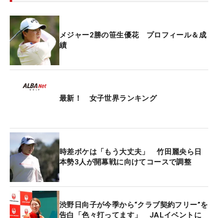
メジャー2勝の笹生優花 プロフィール＆成
績
最新！ 女子世界ランキング
時差ボケは「もう大丈夫」 竹田麗央ら日
本勢3人が開幕戦に向けてコースで調整
渋野日向子が今季から“クラブ契約フリー”を
告白「色々打ってます」 JALイベントに