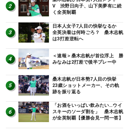
2
V 渋野日向子、山下美夢有に続
く全英制覇
日本人女子7人目の快挙なるか
3
全英決着は何時ごろ？ 桑木志帆
は3打差逆転へ
＜速報＞桑木志帆が首位浮上 勝
4
みなみは2打差で後半プレー中
桑木志帆が日本勢7人目の快挙
5
23歳ショットメーカー、その軌
跡を振り返る
「お酒をいっぱい飲みたい…ウイ
6
スキーのソーダ割を」 桑木志帆
が全英制覇【優勝会見一問一答】