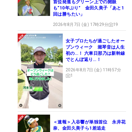
首位発進もグリーン上での開眼
も“10年ぶり” 金田久美子「あと1
回は勝ちたい」
2026年8月7日 (金) 17時29分
19
女子プロたちが過ごしたオー
プンウィーク 堀琴音は人生
初の…！ 六車日那乃は新幹線
でとんぼ返り…！
2026年8月7日 (金) 11時57分
1
＜速報＞入谷響が単独首位 永井花
奈、金田久美子ら1差追走