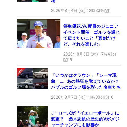
場
2026年8月4日 (火) 12時30分
1
笹生優花が6度目のジュニア
イベント開催 ゴルフを通じ
て伝えたいこと「真剣だけ
ど、それを楽しむ」
2026年8月6日 (木) 17時43分
19
「いつかはクラウン」「シーマ現
象」……あの熱狂を覚えているか？
バブルのゴルフ場を彩った名車たち
2026年8月7日 (金) 11時30分
10
J・ローズが『イエローボール』に
変更？ 桑木志帆の歴史的Vがメジ
ャーチャンプにも影響か