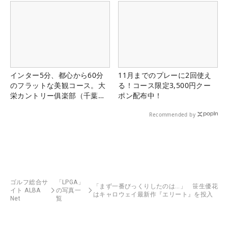
インター5分、都心から60分
11月までのプレーに2回使え
のフラットな美観コース。大
る！コース限定3,500円クー
栄カントリー俱楽部（千葉
ポン配布中！
県）
Recommended by
ゴルフ総合サ
「LPGA」
「まず一番びっくりしたのは…」 笹生優花
イト ALBA
の写真一
はキャロウェイ最新作『エリート』を投入
Net
覧