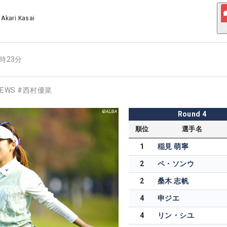
/
Akari Kasai
9時23分
EWS
#
西村優菜
Round
4
順位
選手名
1
稲見 萌寧
2
ペ・ソンウ
2
桑木 志帆
4
申ジエ
4
リン・シユ