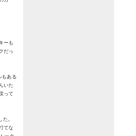
キーも
クだっ
ルもある
んいた
戻って
した。
打てな