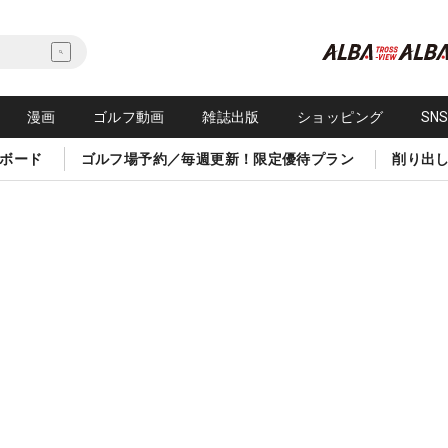
漫画
ゴルフ動画
雑誌出版
ショッピング
SN
ボード
ゴルフ場予約／毎週更新！限定優待プラン
削り出