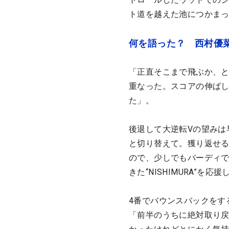
ト道を越えた池につかま
何を語った？ 西村優
「正直そこまで飛ぶか、
重なった。スコアの伸ば
た」。
後退して大逆転Vの望みは
と切り替えて。獲り返せ
ので、少しでもバーディ
きた“NISHIMURA”
4番でバウンスバックをす
「前半のうちに絶対取り