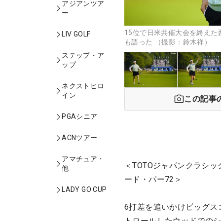
アジアンツア
ー
15位で日米共催大会を終えた
LIV GOLF
も語った （撮影：鈴木祥）
ステップ・ア
ップ
ネクストヒロ
イン
この記事
PGAシニア
ACNツアー
アマチュア・
＜TOTOジャパンクラシッ
他
ード・パー72＞
LADY GO CUP
6打差を追いかけビッグス
トロールしたウッドでの