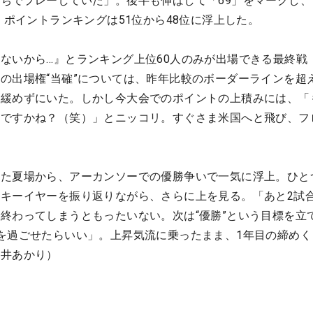
ちでプレーしていた」。後半も伸ばして「69」をマークし、
。ポイントランキングは51位から48位に浮上した。
ないから…』とランキング上位60人のみが出場できる最終戦「
の出場権“当確”については、昨年比較のボーダーラインを超
を緩めずにいた。しかし今大会でのポイントの上積みには、「
ですかね？（笑）」とニッコリ。すぐさま米国へと飛び、フ
いた夏場から、アーカンソーでの優勝争いで一気に浮上。ひと
キーイヤーを振り返りながら、さらに上を見る。「あと2試
終わってしまうともったいない。次は“優勝”という目標を立
を過ごせたらいい」。上昇気流に乗ったまま、1年目の締めく
笠井あかり）