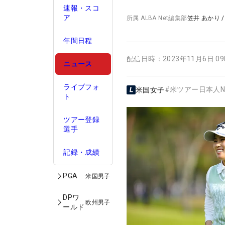
速報・スコ
ア
所属
ALBA Net編集部
笠井 あかり
年間日程
配信日時：
2023年11月6日 0
ニュース
ライブフォ
#
米ツアー日本人N
米国女子
ト
ツアー登録
選手
記録・成績
PGA
米国男子
DPワ
欧州男子
ールド