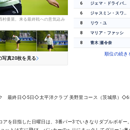
6
ジェマ・ドライバーグ
6
ジャスミン・スワンナプーラ
西村優菜。来る最終戦への意気込み
8
リウ・ユ
8
マリア・ファッシ
8
青木 瀬令奈
順位の続き
の写真
20
枚を見る
ク 最終日◇5日◇太平洋クラブ 美野里コース（茨城県）◇65
コアを目指した日曜日は、3番パー3でいきなりダブルボギー
ショットは右に飛び、バンカーのへりにキックしてグリーン奥