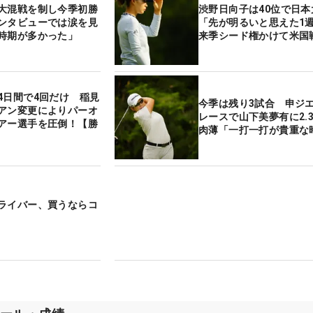
大混戦を制し今季初勝
渋野日向子は40位で日本
ンタビューでは涙を見
「先が明るいと思えた
時期が多かった」
来季シード権かけて米国
4日間で4回だけ 稲見
今季は残り3試合 申ジ
アン変更によりパーオ
レースで山下美夢有に2.3
アー選手を圧倒！【勝
肉薄「一打一打が貴重な
ライバー、買うならコ