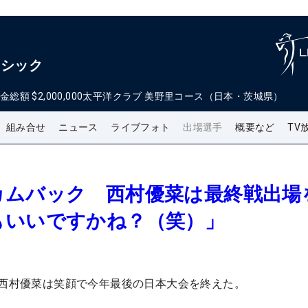
ラシック
金総額
$2,000,000
太平洋クラブ 美野里コース（日本・茨城県）
組み合せ
ニュース
ライブフォト
出場選手
概要など
TV
カムバック 西村優菜は最終戦出場
もいいですかね？（笑）」
。西村優菜は笑顔で今年最後の日本大会を終えた。