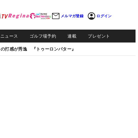
メルマガ登録
ログイン
Sニュース
ゴルフ場予約
連載
プレゼント
しの打感が秀逸 『トゥーロンパター』