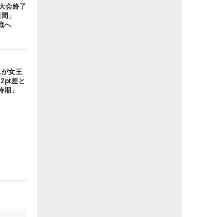
大会終了
1週間」
戦へ
エが女王
2pt差と
時期」