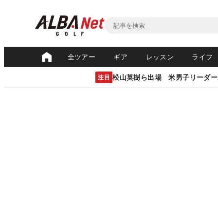
全ツアー
ギア
レッスン
ライフ
松山英樹ら出場 米男子リーダー
注目