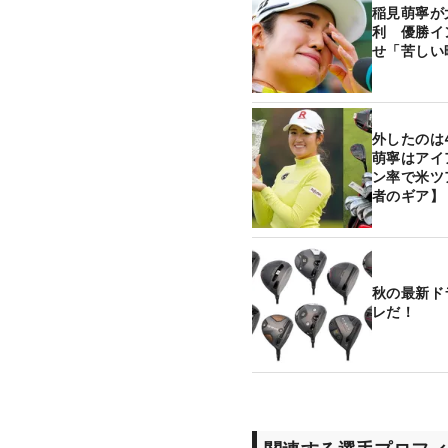
稲見萌寧が
利 優勝イ
せ「苦しい
外したのは
萌寧はアイ
ン率で米ツ
者のギア】
秋の最新ド
レだ！