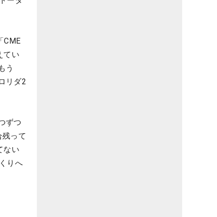
トータ
CME
えてい
もう
ロリダ2
つずつ
合残って
てない
くりへ