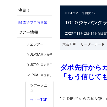
注目！
LPGAツアー
米国女子
TOTOジャパンク
女子プロ写真館
ツアー情報
2023年11月2日-11月5日
賞
大会TOP
リーダーボード
全ツアー
JLPGA
国内女子
JGTO
国内男子
ダボ先行から
「もう信じて
LPGA
米国女子
ツアーメニ
ュー
“ダボ先行”からの猛反撃
ツアーTOP