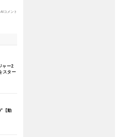
ジャー2
をスター
跡”【動