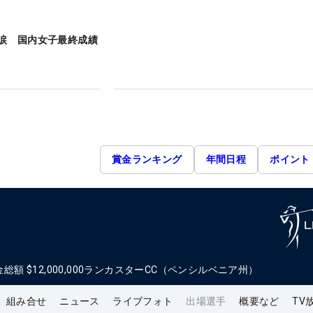
涙 国内女子最終成績
賞金ランキング
年間日程
ポイント
金総額
$12,000,000
ランカスターCC（ペンシルベニア州）
組み合せ
ニュース
ライブフォト
出場選手
概要など
TV