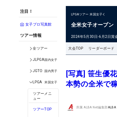
注目！
LPGAツアー
米国女子
全米女子オープン
女子プロ写真館
ツアー情報
2024年5月30日-6月2日
賞
大会TOP
リーダーボード
全ツアー
JLPGA
国内女子
JGTO
国内男子
[写真] 笹生優
本勢の全米で
LPGA
米国女子
ツアーメニ
ュー
所属
ALBA Net編集部
ALBA
ツアーTOP