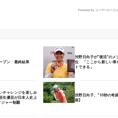
渋野日向子が“復活”のメ
ープン 最終結果
位 「ここから新しい章
トできる」
いチャレンジを楽しみ
渋野日向子、“10秒の奇
笹生優花が日本人史上
画】
メジャー制覇