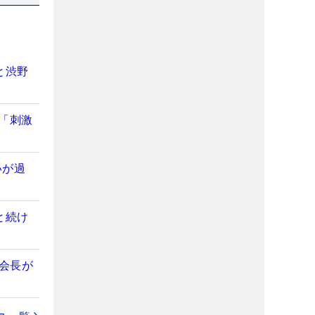
と渋野
「刺激
いが過
と続け
美会長が