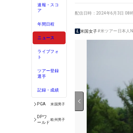
速報・スコ
ア
配信日時：
2024年6月3日 08
年間日程
#
米ツアー日本人N
米国女子
ニュース
ライブフォ
ト
ツアー登録
選手
記録・成績
PGA
米国男子
DPワ
欧州男子
ールド