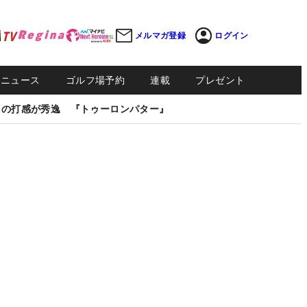
メルマガ登録
ログイン
Sニュース
ゴルフ場予約
連載
プレゼント
しの打感が秀逸 『トゥーロンパター』