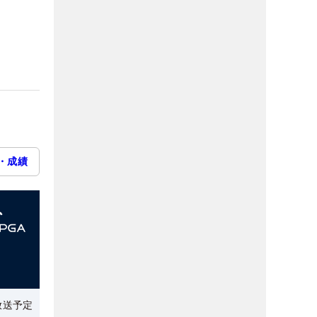
・成績
放送予定