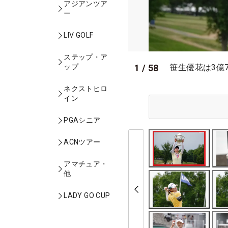
アジアンツア
ー
LIV GOLF
ステップ・ア
1
/
58
ップ
笹生優花は3億
ネクストヒロ
イン
PGAシニア
ACNツアー
アマチュア・
他
LADY GO CUP