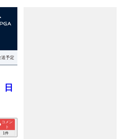
放送予定
 日
コメン
ト
1
件