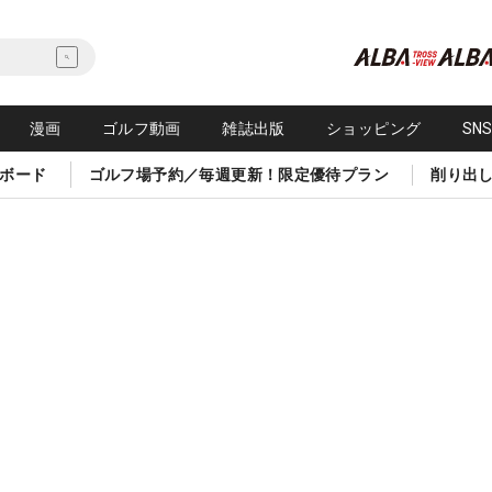
漫画
ゴルフ動画
雑誌出版
ショッピング
SN
ボード
ゴルフ場予約／毎週更新！限定優待プラン
削り出