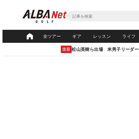
全ツアー
ギア
レッスン
ライフ
松山英樹ら出場 米男子リーダー
注目