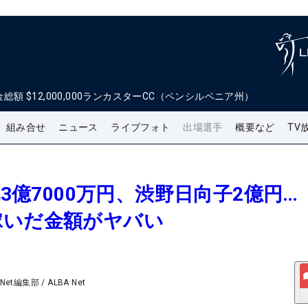
金総額
$12,000,000
ランカスターCC（ペンシルベニア州）
組み合せ
ニュース
ライブフォト
出場選手
概要など
TV
花3億7000万円、渋野日向子2億円…
稼いだ金額がヤバい
 Net編集部
/
ALBA Net