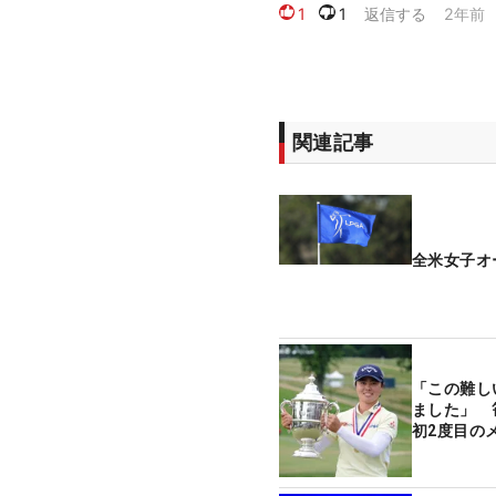
関連記事
全米女子オ
「この難し
ました」 
初2度目の