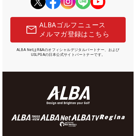
ALBAゴルフニュース
メルマガ登録はこちら
ALBA NetはR&Aのオフィシャルデジタルパートナー、および
USLPGAの日本公式サイトパートナーです。