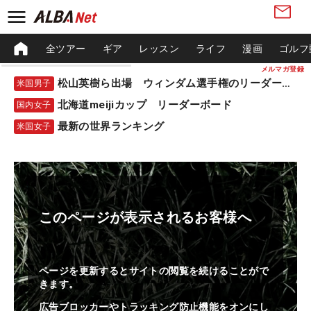
全ツアー
ギア
レッスン
ライフ
漫画
ゴルフ
メルマガ登録
松山英樹ら出場 ウィンダム選手権のリーダーボード
米国男子
北海道meijiカップ リーダーボード
国内女子
最新の世界ランキング
米国女子
このページが表示されるお客様へ
ページを更新するとサイトの閲覧を続けることがで
きます。
広告ブロッカーやトラッキング防止機能をオンにし