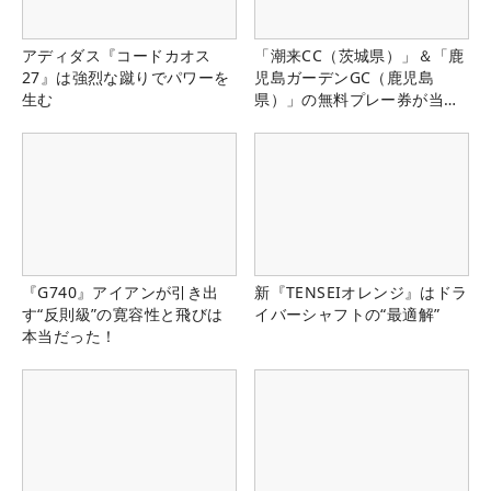
アディダス『コードカオス
「潮来CC（茨城県）」＆「鹿
27』は強烈な蹴りでパワーを
児島ガーデンGC（鹿児島
生む
県）」の無料プレー券が当た
る！！
『G740』アイアンが引き出
新『TENSEIオレンジ』はドラ
す“反則級”の寛容性と飛びは
イバーシャフトの“最適解”
本当だった！