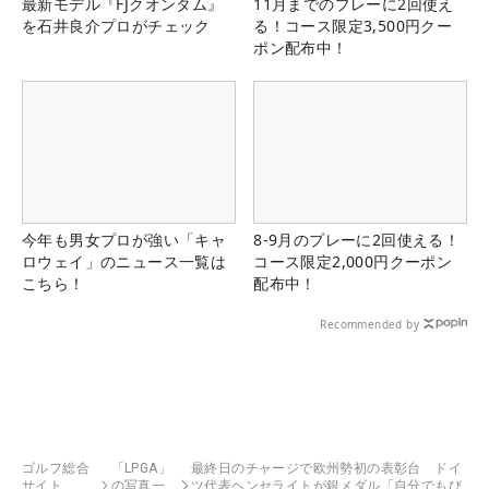
最新モデル『FJクオンタム』
11月までのプレーに2回使え
を石井良介プロがチェック
る！コース限定3,500円クー
ポン配布中！
今年も男女プロが強い「キャ
8-9月のプレーに2回使える！
ロウェイ」のニュース一覧は
コース限定2,000円クーポン
こちら！
配布中！
Recommended by
ゴルフ総合
「LPGA」
最終日のチャージで欧州勢初の表彰台 ドイ
サイト
の写真一
ツ代表ヘンセライトが銀メダル「自分でもび