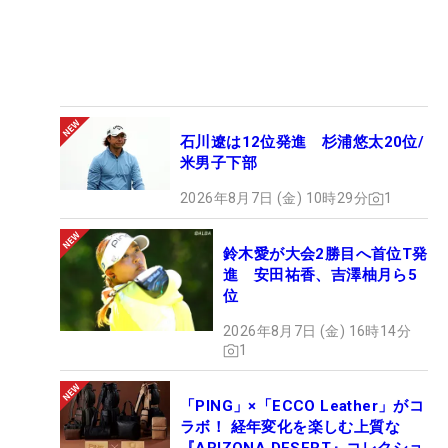
石川遼は12位発進 杉浦悠太20位/
米男子下部
2026年8月7日 (金) 10時29分
1
鈴木愛が大会2勝目へ首位T発
進 安田祐香、吉澤柚月ら5
位
2026年8月7日 (金) 16時14分
1
「PING」×「ECCO Leather」がコ
ラボ！ 経年変化を楽しむ上質な