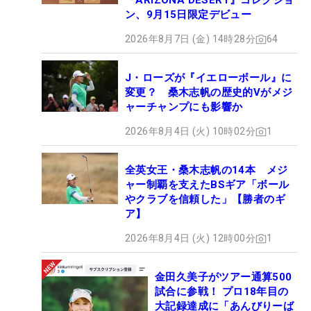
『ARIZONA DESERT』コレクショ
ン、9月15日限定デビュー
2026年8月7日 (金) 14時28分
64
J・ローズが『イエローボール』に
変更？ 桑木志帆の歴史的Vがメジ
ャーチャンプにも影響か
2026年8月4日 (火) 10時02分
1
全英女王・桑木志帆の14本 メジ
ャー制覇を支えたBSギア「ボール
やクラブを信頼した」【勝者のギ
ア】
2026年8月4日 (火) 12時00分
1
金田久美子がツアー通算500
試合に参戦！ プロ18年目の
大記録達成に「あんびりーば