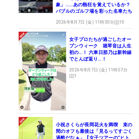
象」……あの熱狂を覚えているか？
バブルのゴルフ場を彩った名車たち
2026年8月7日 (金) 11時30分
10
女子プロたちが過ごしたオー
プンウィーク 堀琴音は人生
初の…！ 六車日那乃は新幹線
でとんぼ返り…！
2026年8月7日 (金) 11時57分
1
小祝さくらが長岡花火を満喫 束の
間のオフも最後は「見るってすごく
過酷だなぁ」【女子ツアーの“ヒト