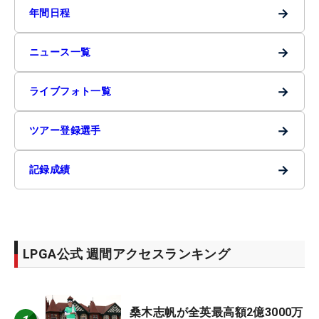
→
年間日程
→
ニュース一覧
→
ライブフォト一覧
→
ツアー登録選手
→
記録成績
LPGA公式 週間アクセスランキング
桑木志帆が全英最高額2億3000万