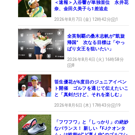
＜速報＞入谷響が単独首位 永井花
奈、金田久美子ら1差追走
2026年8月7日 (金) 12時42分
1
全英制覇の桑木志帆が“凱旋
帰国” 次なる目標は「やっ
ぱり女王を狙いたい」
2026年8月4日 (火) 16時58分
8
笹生優花が6度目のジュニアイベン
ト開催 ゴルフを通じて伝えたいこ
と「真剣だけど、それを楽しむ」
2026年8月6日 (木) 17時43分
19
「フワフワ」と「しっかり」の絶妙
なバランス！ 新しい『FJクオンタ
ム』は性能が“ど真ん中”のゴルフシ