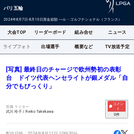
パリ五輪
2024年8月7日-8月10日
賞金総額
―
ル・ゴルフナショナル（フランス）
大会TOP
リーダーボード
組み合せ
ニュース
ライブフォト
出場選手
概要など
TV放送予定
[写真] 最終日のチャージで欧州勢初の表彰
台 ドイツ代表ヘンセライトが銀メダル「自
分でもびっくり」
コメン
所属
ライター
ト
武川 玲子
/
Reiko Takekawa
0
件
配信日時：
2024年8月11日 10時30分