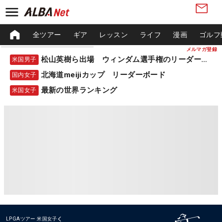
全ツアー
ギア
レッスン
ライフ
漫画
ゴルフ
メルマガ登録
松山英樹ら出場 ウィンダム選手権のリーダーボード
米国男子
北海道meijiカップ リーダーボード
国内女子
最新の世界ランキング
米国女子
LPGAツアー
米国女子