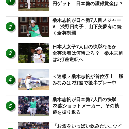
1
円ゲット 日本勢の獲得賞金は？
桑木志帆が日本勢7人目メジャー
2
V 渋野日向子、山下美夢有に続
く全英制覇
日本人女子7人目の快挙なるか
3
全英決着は何時ごろ？ 桑木志帆
は3打差逆転へ
＜速報＞桑木志帆が首位浮上 勝
4
みなみは2打差で後半プレー中
桑木志帆が日本勢7人目の快挙
5
23歳ショットメーカー、その軌
跡を振り返る
「お酒をいっぱい飲みたい…ウイ