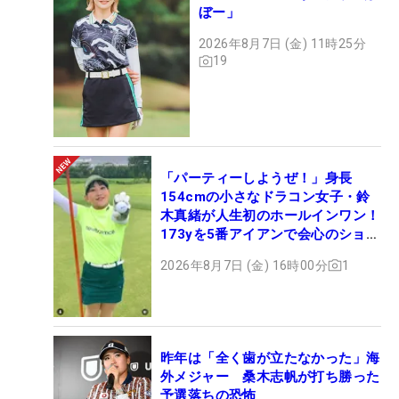
ぼー」
2026年8月7日 (金) 11時25分
19
「パーティーしようぜ！」身長
154cmの小さなドラコン女子・鈴
木真緒が人生初のホールインワン！
173yを5番アイアンで会心のショッ
ト
2026年8月7日 (金) 16時00分
1
昨年は「全く歯が立たなかった」海
外メジャー 桑木志帆が打ち勝った
予選落ちの恐怖