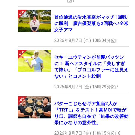
1
首位通過の岩永杏奈がマッチ1回戦
に勝利 廣吉優梨菜も2回戦へ/全米
女子アマ
2026年8月7日 (金) 10時04分
1
セキ・ユウティンが前髪パッツン
に！ 新ヘアスタイルに「美しすぎ
て怖い」「プロゴルファーには見え
ない」とコメント殺到
2026年8月7日 (金) 15時29分
7
パターこじらせギア担当2人が
『TRTL』をテスト！高MOIで転が
り◎、調節も自在で「結果の改善効
果にかなりの意外性」
2026年8月7日 (金) 11時15分
18