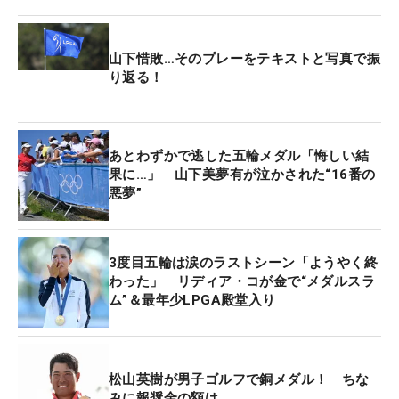
山下惜敗…そのプレーをテキストと写真で振
り返る！
あとわずかで逃した五輪メダル「悔しい結
果に…」 山下美夢有が泣かされた“16番の
悪夢”
3度目五輪は涙のラストシーン「ようやく終
わった」 リディア・コが金で“メダルスラ
ム”＆最年少LPGA殿堂入り
松山英樹が男子ゴルフで銅メダル！ ちな
みに報奨金の額は…