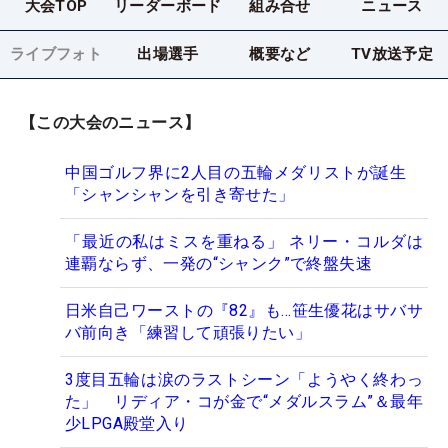
大会TOP
リーダーボード
組み合せ
ニュース
ライブフォト
出場選手
概要など
TV放送予定
【この大会のニュース】
中国ゴルフ界に2人目の五輪メダリストが誕生
「シャンシャンを引き寄せた」
「最近の私はミスを重ねる」 ネリー・コルダは
連覇ならず、一発の“シャンク”で終盤失速
日米自己ワーストの『82』も…笹生優花はサバサ
バ前向き「練習して頑張りたい」
3度目五輪は涙のラストシーン「ようやく終わっ
た」 リディア・コが金で“メダルスラム”＆最年
少LPGA殿堂入り