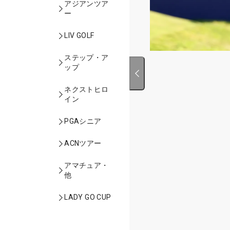
アジアンツア
ー
LIV GOLF
ステップ・ア
ップ
ネクストヒロ
イン
PGAシニア
ACNツアー
アマチュア・
他
LADY GO CUP