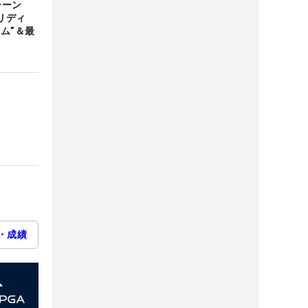
シーン
リディ
ム”＆最
・成績