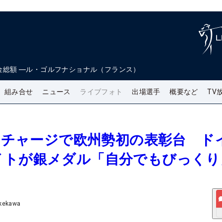
金総額
―
ル・ゴルフナショナル（フランス）
組み合せ
ニュース
ライブフォト
出場選手
概要など
TV
日のチャージで欧州勢初の表彰台 ド
イトが銀メダル「自分でもびっくり
akekawa