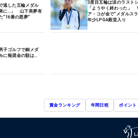
3度目五輪は涙のラスト
で逃した五輪メダル
「ようやく終わった」 
果に…」 山下美夢有
ア・コが金で“メダルスラ
“16番の悪夢”
年少LPGA殿堂入り
男子ゴルフで銅メダ
みに報奨金の額は…
賞金ランキング
年間日程
ポイント