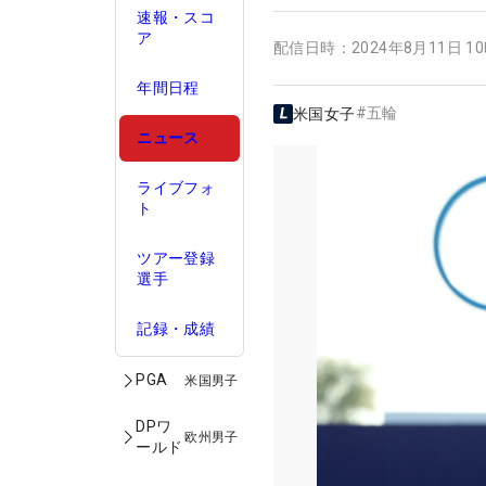
速報・スコ
ア
配信日時：
2024年8月11日 1
年間日程
#
五輪
米国女子
ニュース
ライブフォ
ト
ツアー登録
選手
記録・成績
PGA
米国男子
DPワ
欧州男子
ールド