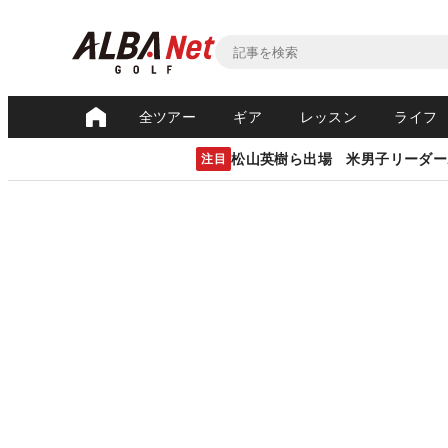
全ツアー
ギア
レッスン
ライフ
松山英樹ら出場 米男子リーダー
注目