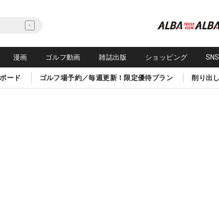
漫画
ゴルフ動画
雑誌出版
ショッピング
SN
ボード
ゴルフ場予約／毎週更新！限定優待プラン
削り出