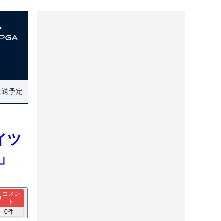
放送予定
イツ
」
コメン
ト
0
件