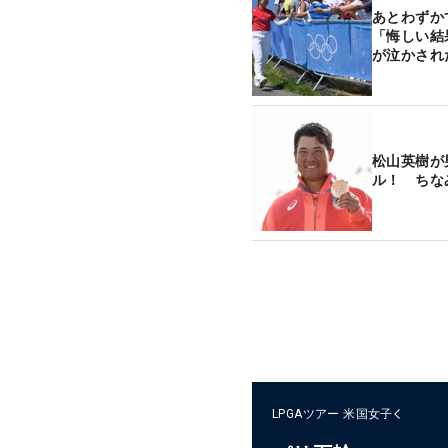
あとわずか
「悔しい結
が泣かされた
松山英樹が
ル！ ちな
LPGAツアー
米国女子