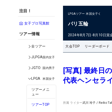
注目！
LPGAツアー
米国女子
パリ五輪
女子プロ写真館
ツアー情報
2024年8月7日-8月10日
賞
大会TOP
リーダーボード
全ツアー
JLPGA
国内女子
JGTO
国内男子
[写真] 最終
代表ヘンセラ
LPGA
米国女子
ツアーメニ
ュー
所属
ライター
武川 玲子
/
Reiko T
ツアーTOP