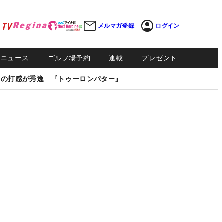
メルマガ登録
ログイン
Sニュース
ゴルフ場予約
連載
プレゼント
しの打感が秀逸 『トゥーロンパター』