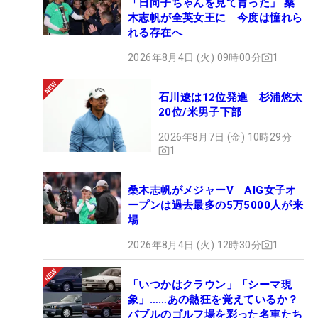
「日向子ちゃんを見て育った」 桑
木志帆が全英女王に 今度は憧れら
れる存在へ
2026年8月4日 (火) 09時00分
1
石川遼は12位発進 杉浦悠太
20位/米男子下部
2026年8月7日 (金) 10時29分
1
桑木志帆がメジャーV AIG女子オ
ープンは過去最多の5万5000人が来
場
2026年8月4日 (火) 12時30分
1
「いつかはクラウン」「シーマ現
象」……あの熱狂を覚えているか？
バブルのゴルフ場を彩った名車たち