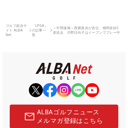
ゴルフ総合サ
「LPGA」
＜中間速報＞西郷真央が首位、畑岡奈紗2
イト ALBA
の記事一
差追走 渋野日向子はイーブンでプレー中
Net
覧
ALBAゴルフニュース
メルマガ登録はこちら