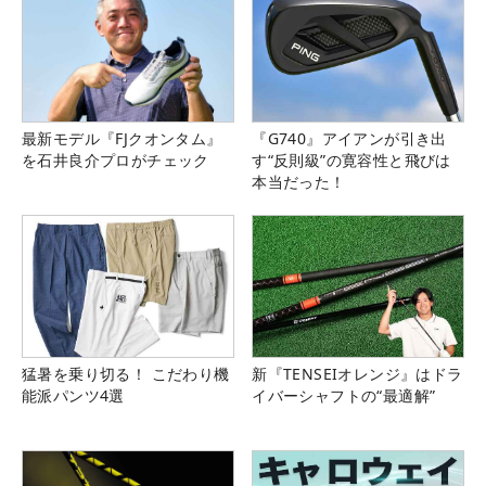
最新モデル『FJクオンタム』
『G740』アイアンが引き出
を石井良介プロがチェック
す“反則級”の寛容性と飛びは
本当だった！
猛暑を乗り切る！ こだわり機
新『TENSEIオレンジ』はドラ
能派パンツ4選
イバーシャフトの“最適解”