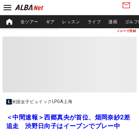
全ツアー
ギア
レッスン
ライフ
漫画
ゴルフ
メルマガ登録
ビュイックLPGA上海
米国女子
＜中間速報＞西郷真央が首位、畑岡奈紗2差
追走 渋野日向子はイーブンでプレー中