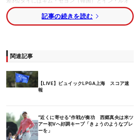
差3位タイにはキム・セヨン（韓国）とイン・ルオ
ニン（中国）が続いている。
記事の続きを読む
畑岡奈紗はトータル11アンダー・5位タイ、勝みな
みはトータル2アンダー・46位タイ。スポット参戦
の森田遥はトータル7アンダー・16位タイにつけて
いる。
関連記事
渋野日向子は14ホールを消化して2バーディ・2ボギ
ー。トータル3オーバー・66位タイにつけている。
【LIVE】ビュイックLPGA上海 スコア速
稲見萌寧も66位タイ、西村優菜はトータル5オーバ
報
ー・72位で後半をプレーしている。
“近くに寄せる”作戦が奏功 西郷真央は米ツ
アー初Vへ好調キープ「きょうのようなプレ
ーを」