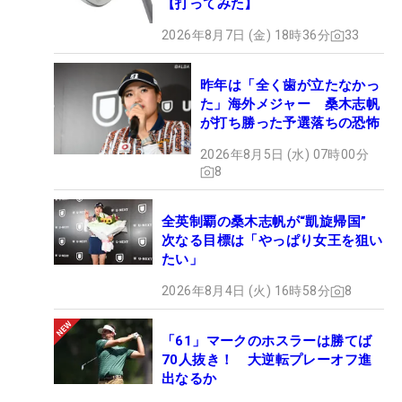
【打ってみた】
2026年8月7日 (金) 18時36分
33
昨年は「全く歯が立たなかっ
た」海外メジャー 桑木志帆
が打ち勝った予選落ちの恐怖
2026年8月5日 (水) 07時00分
8
全英制覇の桑木志帆が“凱旋帰国”
次なる目標は「やっぱり女王を狙い
たい」
2026年8月4日 (火) 16時58分
8
「61」マークのホスラーは勝てば
70人抜き！ 大逆転プレーオフ進
出なるか