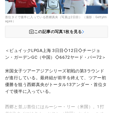
首位タイで後半に入っている西郷真央（写真は2日目） （撮影：GettyIm
ages）
この記事の写真
1
枚を見る
＜ビュイックLPGA上海 3日目◇12日◇チージョ
ン・ガーデンGC（中国）◇6672ヤード・パー72＞
米国女子ツアーアジアシリーズ初戦の第3ラウンド
が進行している。最終組が前半を終えて、ツアー初
優勝を狙う西郷真央がトータル13アンダー・首位タ
イで後半に入っている。
西郷と並ぶ首位にはルーシー・リー（米国）。1打