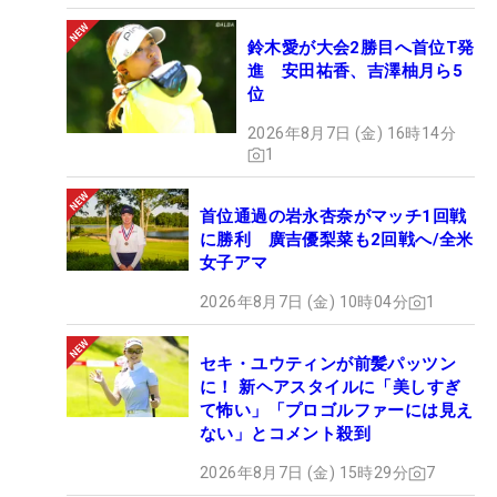
鈴木愛が大会2勝目へ首位T発
進 安田祐香、吉澤柚月ら5
位
2026年8月7日 (金) 16時14分
1
首位通過の岩永杏奈がマッチ1回戦
に勝利 廣吉優梨菜も2回戦へ/全米
女子アマ
2026年8月7日 (金) 10時04分
1
セキ・ユウティンが前髪パッツン
に！ 新ヘアスタイルに「美しすぎ
て怖い」「プロゴルファーには見え
ない」とコメント殺到
2026年8月7日 (金) 15時29分
7