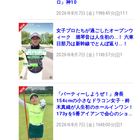
ロ」神10
2026年8月7日 (金) 19時45分
111
女子プロたちが過ごしたオープンウ
ィーク 堀琴音は人生初の…！ 六車
日那乃は新幹線でとんぼ返り…！
2026年8月7日 (金) 11時57分
1
「パーティーしようぜ！」身長
154cmの小さなドラコン女子・鈴
木真緒が人生初のホールインワン！
173yを5番アイアンで会心のショッ
ト
2026年8月7日 (金) 16時00分
1