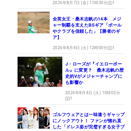
2026年8月7日 (金) 11時30分
1
全英女王・桑木志帆の14本 メジ
ャー制覇を支えたBSギア「ボール
やクラブを信頼した」【勝者のギ
ア】
2026年8月4日 (火) 12時00分
1
J・ローズが『イエローボー
ル』に変更？ 桑木志帆の歴
史的Vがメジャーチャンプに
も影響か
2026年8月4日 (火) 10時02分
1
ゴルフウェアとは一味違うギャップ
にノックアウト！ ファンが惚れ直
した「ドレス姿が完璧すぎる女子プ