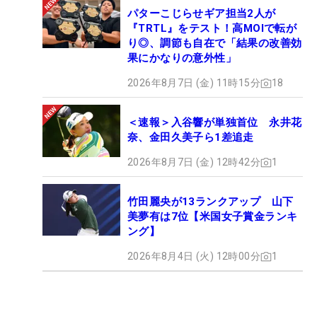
パターこじらせギア担当2人が
『TRTL』をテスト！高MOIで転が
り◎、調節も自在で「結果の改善効
果にかなりの意外性」
2026年8月7日 (金) 11時15分
18
＜速報＞入谷響が単独首位 永井花
奈、金田久美子ら1差追走
2026年8月7日 (金) 12時42分
1
竹田麗央が13ランクアップ 山下
美夢有は7位【米国女子賞金ランキ
ング】
2026年8月4日 (火) 12時00分
1