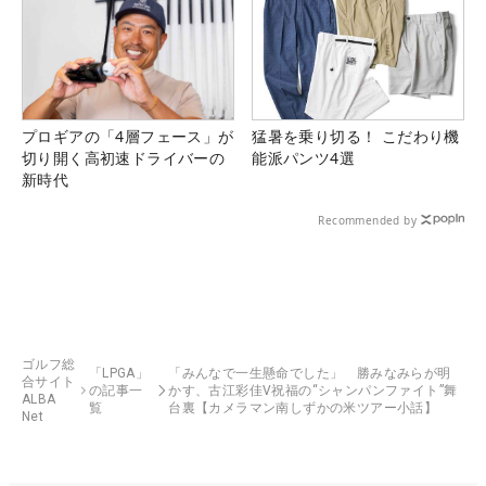
プロギアの「4層フェース」が
猛暑を乗り切る！ こだわり機
切り開く高初速ドライバーの
能派パンツ4選
新時代
Recommended by
ゴルフ総
「LPGA」
「みんなで一生懸命でした」 勝みなみらが明
合サイト
の記事一
かす、古江彩佳V祝福の“シャンパンファイト”舞
ALBA
覧
台裏【カメラマン南しずかの米ツアー小話】
Net