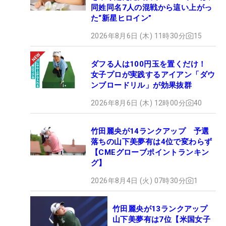
同姓同名7人の混戦から這い上がっ
た“新星ヒロイン”
2026年8月6日 (木) 11時30分
15
ダフる人は100円玉を置くだけ！
女子プロが実践するアイアン「ダウ
ンブロードリル」が効果抜群
2026年8月6日 (木) 12時00分
40
竹田麗央が14ランクアップ 予選
落ちの山下美夢有は4位で変わらず
【CMEグローブポイントランキン
グ】
2026年8月4日 (火) 07時30分
1
竹田麗央が13ランクアップ
山下美夢有は7位【米国女子