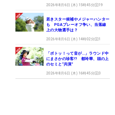
2026年8月6日 (木) 15時45分
19
若きスター候補やメジャーハンター
も PGAプレーオフ争い、当落線
上の大物選手は？
2026年8月6日 (木) 14時02分
1
「ボトッ！って音が…」ラウンド中
にまさかの珍客!? 都玲華、頭の上
のセミと“共演”
2026年8月6日 (木) 16時45分
3