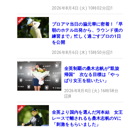
2026年8月4日 (火) 10時02分
1
プロアマ当日の脇元華に密着！「早
朝のホテル出発から、ラウンド後の
練習まで」忙しく過ごすプロの1日
を公開
2026年8月6日 (木) 15時50分
1
全英制覇の桑木志帆が“凱旋
帰国” 次なる目標は「やっ
ぱり女王を狙いたい」
2026年8月4日 (火) 16時58分
8
全英より国内を選んだ河本結 女王
レースで離されるも桑木志帆のVに
「刺激をもらいました」