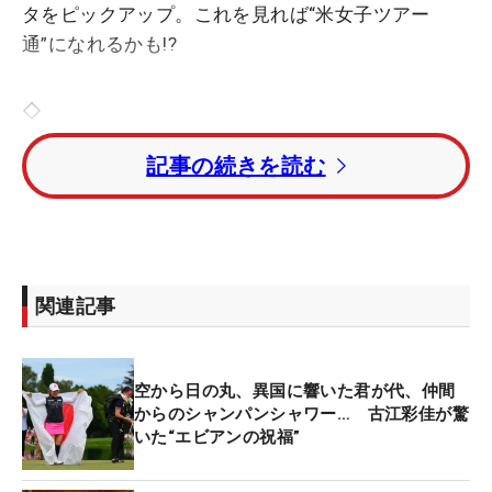
タをピックアップ。これを見れば“米女子ツアー
通”になれるかも!?
◇
記事の続きを読む
先週行われた海外メジャー「アムンディ・エビアン
選手権」。古江彩佳が最終18番でイーグルパットを
決めてメジャー初制覇を遂げると、日本の仲間が駆
け寄り、シャンパンで盛大に祝福した。
関連記事
国内女子ツアーでは2023年度から、優勝者を祝福す
る飲料水など液体をかける行為、すなわちウォータ
ーシャワーが禁止されている。そのため、日本勢は
空から日の丸、異国に響いた君が代、仲間
誰も“シャンパンファイト”に慣れておらず、準備に
からのシャンパンシャワー… 古江彩佳が驚
四苦八苦したという。
いた“エビアンの祝福”