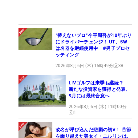
“替えないプロ”今平周吾が10年ぶり
にドライバーチェンジ！ UT、5W
は名器を継続使用中 #男子プロセ
ッティング
2026年8月6日 (木) 15時49分
38
LIVゴルフは来季も継続？
新たな投資家を獲得と発表、
9月には最終合意へ
2026年8月6日 (木) 11時00分
1
改名が呼び込んだ悲願の初V！ 苦節
を乗り越えた美女イ・ユルリンは、