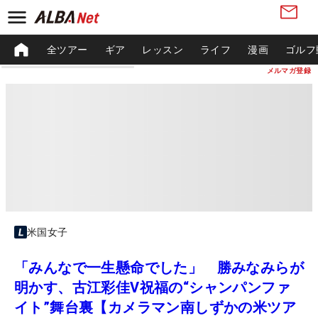
全ツアー
ギア
レッスン
ライフ
漫画
ゴルフ
メルマガ登録
米国女子
「みんなで一生懸命でした」 勝みなみらが
明かす、古江彩佳V祝福の“シャンパンファ
イト”舞台裏【カメラマン南しずかの米ツア