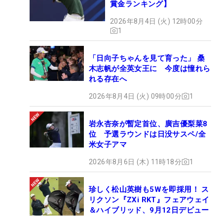
賞金ランキング】
2026年8月4日 (火) 12時00分
1
「日向子ちゃんを見て育った」 桑
木志帆が全英女王に 今度は憧れら
れる存在へ
2026年8月4日 (火) 09時00分
1
岩永杏奈が暫定首位、廣吉優梨菜8
位 予選ラウンドは日没サスペ/全
米女子アマ
2026年8月6日 (木) 11時18分
1
珍しく松山英樹も5Wを即採用！ ス
リクソン『ZXi RKT』フェアウェイ
＆ハイブリッド、9月12日デビュー