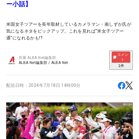
ー小話】
米国女子ツアーを長年取材しているカメラマン・南しずか氏が
気になるネタをピックアップ。これを見れば“米女子ツアー
通”になれるかも!?
コメン
所属
ALBA Net編集部
ト
ALBA Net編集部
/
ALBA Net
1
件
配信日時：
2024年7月18日 14時00分