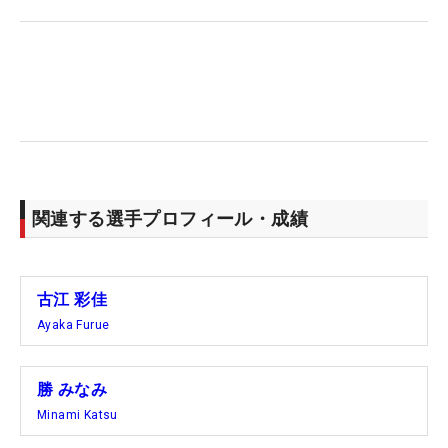
「誰かが『これ外れないんですけど』って言うか
ら、『いや、大丈夫。こう押して、瓶を振ったら飛
ぶから』って。みんなで一生懸命でした」。後日、
勝がその時の状況を明かしてくれた。
古江が同組の選手とハグをし終わるころ、4人はそ
ろそろと近寄り始めた。その状況に気づいた古江が
両手をあげた。これはシャンパンを受け止める合
関連する選手プロフィール・成績
図。それを察した4人は勢いよく駆け寄り、シャン
パンも勢いよく飛び出す。全身に浴びせた。
古江 彩佳
ぶっつけ本番だったというが、素敵なシャンパンフ
Ayaka Furue
ァイトになっていた。（取材・文/南しずか）
勝 みなみ
Minami Katsu