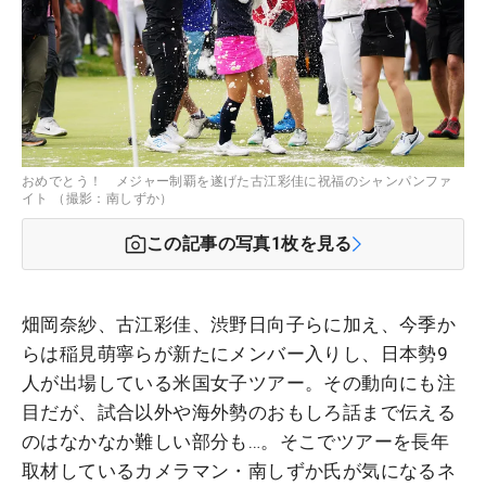
おめでとう！ メジャー制覇を遂げた古江彩佳に祝福のシャンパンファ
イト （撮影：南しずか）
この記事の写真
1
枚を見る
畑岡奈紗、古江彩佳、渋野日向子らに加え、今季か
らは稲見萌寧らが新たにメンバー入りし、日本勢9
人が出場している米国女子ツアー。その動向にも注
目だが、試合以外や海外勢のおもしろ話まで伝える
のはなかなか難しい部分も…。そこでツアーを長年
取材しているカメラマン・南しずか氏が気になるネ