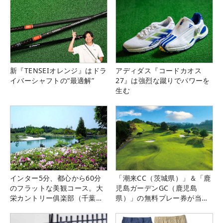
新『TENSEIオレンジ』はドラ
アディダス『コードカオス
イバーシャフトの“最適解”
27』は強烈な蹴りでパワーを
生む
インター5分、都心から60分
「潮来CC（茨城県）」＆「鹿
のフラットな美観コース。大
児島ガーデンGC（鹿児島
栄カントリー俱楽部（千葉
県）」の無料プレー券が当た
県）
る！！