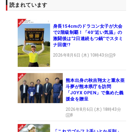
読まれています
身長154cmのドラコン女子が大会
で2階級制覇！「40°近い気温」の
激闘後は“2日連続もつ鍋”でスタミ
ナ回復!?
2026年8月6日 (木) 10時43分
9
熊本出身の秋吉翔太と重永亜
斗夢が熊本県庁を訪問
「JOYX OPEN」で集めた義
援金を贈呈
2026年8月6日 (木) 18時43分
8
「これでゴルフ上手いとか反則」