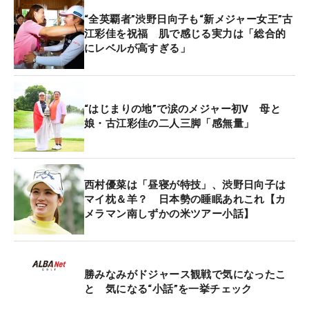
まず、あのシャンパンは大会側が用意してくれたも
“全英覇者”渋野日向子も“新メジャー女王”古
の。フランス産のヴーヴ・クリコのロゼ。日本では
江彩佳を祝福 肌で感じる実力は「総合的
1本約8000円だ。
にレベルが高すぎる」
グリーンそばに集まった勝みなみ、西村優菜、西郷
真央にそれぞれシャンパンが1本ずつ手渡される。
“はじまりの地”で涙のメジャー初V 母と
すると「あのー、私だけエビアンウォーターの瓶を
娘・古江彩佳の二人三脚「感無量」
手渡されたんですけど…」。山下美夢有はなぜか、
大会側から“ウォーターシャワー”の担当に任命され
たようだ。
西村優菜は「昼寝が特技」、渋野日向子は
マイ枕＆羊？ 日本勢の睡眠あれこれ【カ
ここで戸惑ったのは、山下だけではなかった。西村
メラマン南しずかの米ツアー小話】
と西郷はシャンパンの開け方を知らなかった。それ
を救ったのは勝。「ここはこうやって、捻じって開
けて…」。古江がウイニングパットを打つころ、唯
勝みなみがドジャース観戦で気になったこ
一開け方を知っていた勝がふたりに教えていた。
と 気になる“小話”を一挙チェック