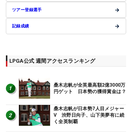
→
ツアー登録選手
→
記録成績
LPGA公式 週間アクセスランキング
桑木志帆が全英最高額2億3000万
1
円ゲット 日本勢の獲得賞金は？
桑木志帆が日本勢7人目メジャー
2
V 渋野日向子、山下美夢有に続
く全英制覇