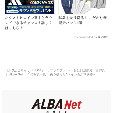
ネクストヒロイン選手とラウ
猛暑を乗り切る！ こだわり機
ンドできるチャンス！詳しく
能派パンツ4選
はこちら！
Recommended by
ゴルフ総合サイ
「LPGA」
マッチプレー4日目は日没順延 西郷真
ト ALBA Net
の写真一覧
央を破ったA・インらが準決勝へ