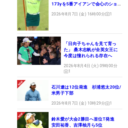
173yを5番アイアンで会心のショッ
ト
2026年8月7日 (金) 16時00分
1
「日向子ちゃんを見て育っ
た」 桑木志帆が全英女王に
今度は憧れられる存在へ
2026年8月4日 (火) 09時00分
1
石川遼は12位発進 杉浦悠太20位/
米男子下部
2026年8月7日 (金) 10時29分
1
鈴木愛が大会2勝目へ首位T発進
安田祐香、吉澤柚月ら5位