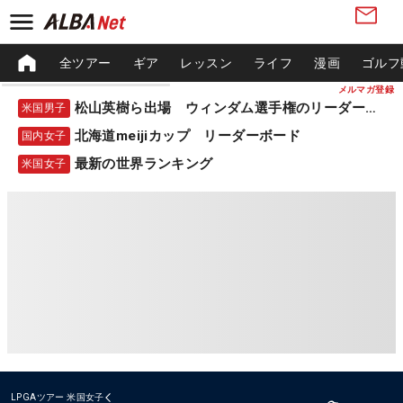
全ツアー
ギア
レッスン
ライフ
漫画
ゴルフ
メルマガ登録
松山英樹ら出場 ウィンダム選手権のリーダーボード
米国男子
北海道meijiカップ リーダーボード
国内女子
最新の世界ランキング
米国女子
LPGAツアー
米国女子