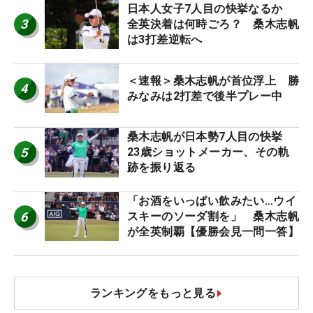
日本人女子7人目の快挙なるか
3
全英決着は何時ごろ？ 桑木志帆
は3打差逆転へ
＜速報＞桑木志帆が首位浮上 勝
4
みなみは2打差で後半プレー中
桑木志帆が日本勢7人目の快挙
5
23歳ショットメーカー、その軌
跡を振り返る
「お酒をいっぱい飲みたい…ウイ
6
スキーのソーダ割を」 桑木志帆
が全英制覇【優勝会見一問一答】
ランキングをもっと見る