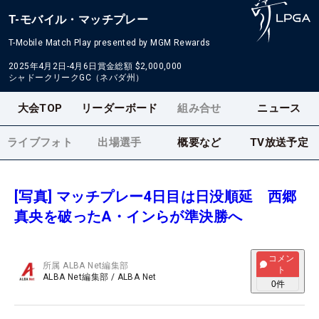
T-モバイル・マッチプレー
T-Mobile Match Play presented by MGM Rewards
2025年4月2日-4月6日
賞金総額
$2,000,000
シャドークリークGC（ネバダ州）
大会TOP
リーダーボード
組み合せ
ニュース
ライブフォト
出場選手
概要など
TV放送予定
[写真] マッチプレー4日目は日没順延 西郷
真央を破ったA・インらが準決勝へ
コメン
所属
ALBA Net編集部
ト
ALBA Net編集部
/
ALBA Net
0
件