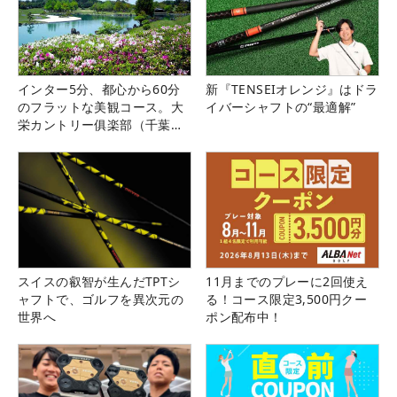
インター5分、都心から60分
新『TENSEIオレンジ』はドラ
のフラットな美観コース。大
イバーシャフトの“最適解”
栄カントリー俱楽部（千葉
県）
スイスの叡智が生んだTPTシ
11月までのプレーに2回使え
ャフトで、ゴルフを異次元の
る！コース限定3,500円クー
世界へ
ポン配布中！