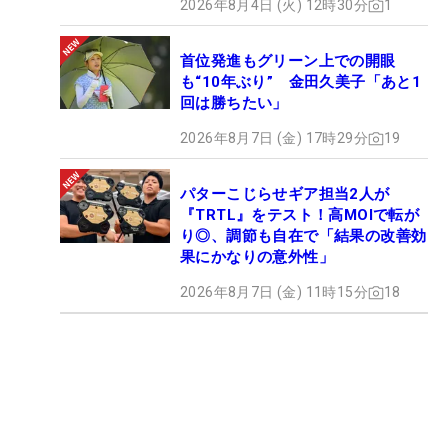
2026年8月4日 (火) 12時30分
1
首位発進もグリーン上での開眼
も“10年ぶり” 金田久美子「あと1
回は勝ちたい」
2026年8月7日 (金) 17時29分
19
パターこじらせギア担当2人が
『TRTL』をテスト！高MOIで転が
り◎、調節も自在で「結果の改善効
果にかなりの意外性」
2026年8月7日 (金) 11時15分
18