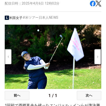
配信日時：
2025年4月6日 12時02分
#
米ツアー日本人NEWS
米国女子
1
/
1
前へ
次へ
1回戦で西郷真央を破ったエンジェル・インらが準決勝