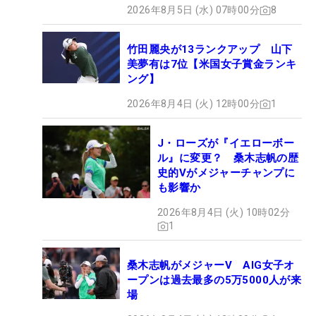
2026年8月5日 (水) 07時00分
8
竹田麗央が13ランクアップ 山下
美夢有は7位【米国女子賞金ランキ
ング】
2026年8月4日 (火) 12時00分
1
J・ローズが『イエローボー
ル』に変更？ 桑木志帆の歴
史的Vがメジャーチャンプに
も影響か
2026年8月4日 (火) 10時02分
1
桑木志帆がメジャーV AIG女子オ
ープンは過去最多の5万5000人が来
場