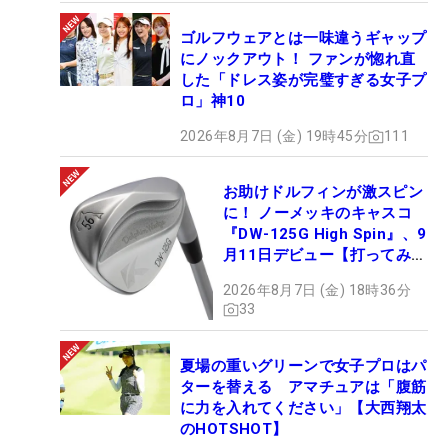
ゴルフウェアとは一味違うギャップ
にノックアウト！ ファンが惚れ直
した「ドレス姿が完璧すぎる女子プ
ロ」神10
2026年8月7日 (金) 19時45分
111
お助けドルフィンが激スピン
に！ ノーメッキのキャスコ
『DW-125G High Spin』、9
月11日デビュー【打ってみ
た】
2026年8月7日 (金) 18時36分
33
夏場の重いグリーンで女子プロはパ
ターを替える アマチュアは「腹筋
に力を入れてください」【大西翔太
のHOTSHOT】