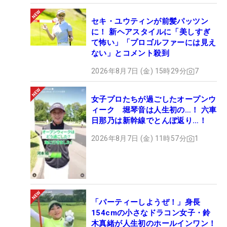
セキ・ユウティンが前髪パッツン
に！ 新ヘアスタイルに「美しすぎ
て怖い」「プロゴルファーには見え
ない」とコメント殺到
2026年8月7日 (金) 15時29分
7
女子プロたちが過ごしたオープンウ
ィーク 堀琴音は人生初の…！ 六車
日那乃は新幹線でとんぼ返り…！
2026年8月7日 (金) 11時57分
1
「パーティーしようぜ！」身長
154cmの小さなドラコン女子・鈴
木真緒が人生初のホールインワン！