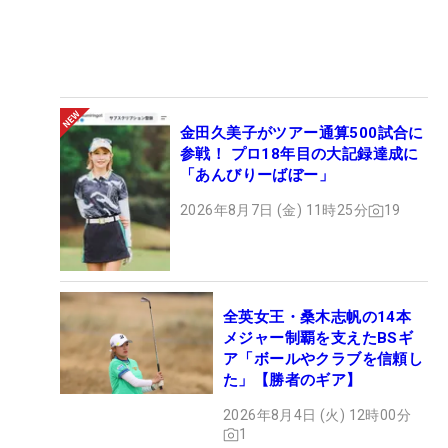
金田久美子がツアー通算500試合に
参戦！ プロ18年目の大記録達成に
「あんびりーばぼー」
2026年8月7日 (金) 11時25分
19
全英女王・桑木志帆の14本
メジャー制覇を支えたBSギ
ア「ボールやクラブを信頼し
た」【勝者のギア】
2026年8月4日 (火) 12時00分
1