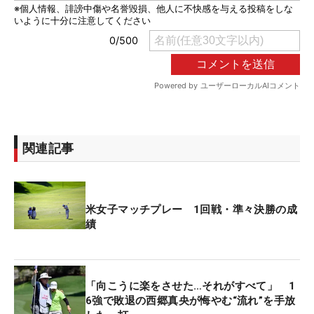
関連記事
米女子マッチプレー 1回戦・準々決勝の成
績
「向こうに楽をさせた…それがすべて」 1
6強で敗退の西郷真央が悔やむ“流れ”を手放