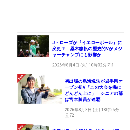
J・ローズが『イエローボール』に
変更？ 桑木志帆の歴史的Vがメジ
ャーチャンプにも影響か
2026年8月4日 (火) 10時02分
1
初出場の鳥海颯汰が岩手県オ
ープン初V「この大会を機に
どんどん上に」 シニアの部
は宮本勝昌が連覇
2026年8月8日 (土) 18時25分
72