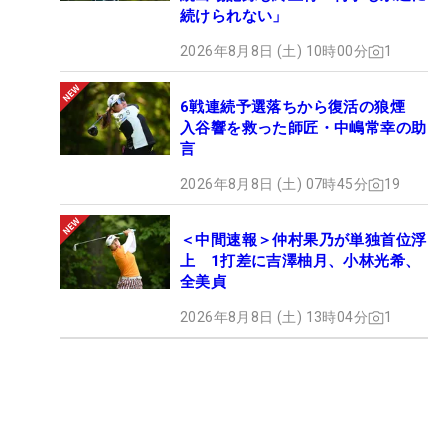
続けられない」
2026年8月8日 (土) 10時00分
1
6戦連続予選落ちから復活の狼煙
入谷響を救った師匠・中嶋常幸の助
言
2026年8月8日 (土) 07時45分
19
＜中間速報＞仲村果乃が単独首位浮
上 1打差に吉澤柚月、小林光希、
全美貞
2026年8月8日 (土) 13時04分
1