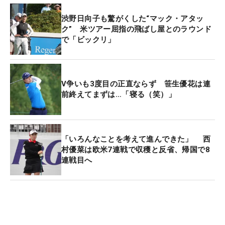
渋野日向子も驚がくした“マック・アタッ
ク” 米ツアー屈指の飛ばし屋とのラウンド
で「ビックリ」
V争いも3度目の正直ならず 笹生優花は連
前終えてまずは…「寝る（笑）」
「いろんなことを考えて進んできた」 西
村優菜は欧米7連戦で収穫と反省、帰国で8
連戦目へ