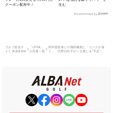
クーポン配布中！
生む
Recommended by
ゴルフ総合サ
「LPGA」
同伴競技者との飛距離差に「コースが違
イト ALBA Net
の写真一覧
う」 渋野日向子がいま感じる“不足”