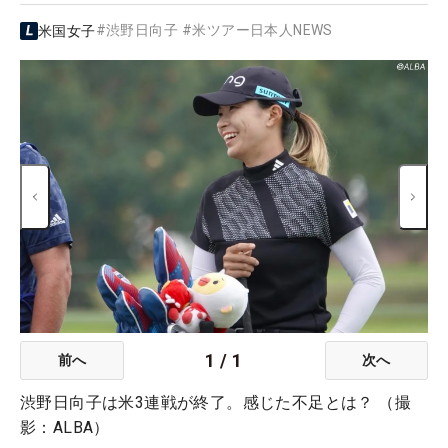
#
渋野日向子
#
米ツアー日本人NEWS
米国女子
1
/
1
前へ
次へ
渋野日向子は米3連戦が終了。感じた不足とは？ （撮
影：ALBA）