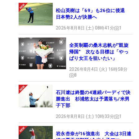
松山英樹は「69」も26位に後退
日本勢2人が決勝へ
2026年8月8日 (土) 08時41分
1
全英制覇の桑木志帆が“凱旋
帰国” 次なる目標は「やっ
ぱり女王を狙いたい」
2026年8月4日 (火) 16時58分
8
石川遼は終盤の4連続バーディで決
勝進出 杉浦悠太は予選落ち/米男
子下部
2026年8月8日 (土) 10時33分
1
岩永杏奈が16強進出 大会は3日連