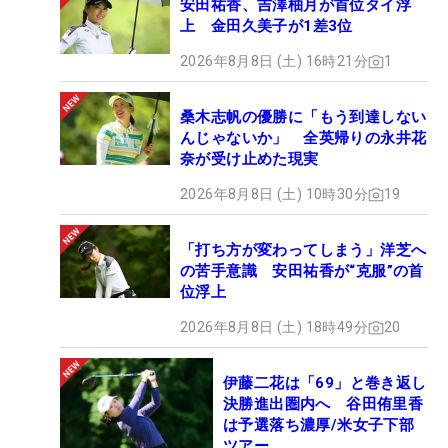
安田祐香、吉澤柚月が首位タイ浮
上 金田久美子が1差3位
2026年8月8日 (土) 16時21分
1
桑木志帆の優勝に「もう到達しない
んじゃないか」 全英帰りの永井花
奈が受け止めた現実
2026年8月8日 (土) 10時30分
19
「打ち方が変わってしまう」洋芝へ
の苦手意識 安田祐香が“克服”の首
位浮上
2026年8月8日 (土) 18時49分
20
伊藤二花は「69」と巻き返し
決勝進出圏内へ 谷田侑里香
は予選落ち濃厚/米女子下部
ツアー