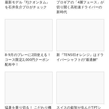
最新モデル『FJクオンタム』
プロギアの「4層フェース」が
を石井良介プロがチェック
切り開く高初速ドライバーの
新時代
8-9月のプレーに2回使える！
新『TENSEIオレンジ』はドラ
コース限定2,000円クーポン
イバーシャフトの“最適解”
配布中！
猛暑を乗り切る！ こだわり機
スイスの叡智が生んだTPTシ