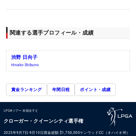
関連する選手プロフィール・成績
渋野 日向子
Hinako Shibuno
賞金ランキング
年間日程
ポイント・成績
LPGAツアー
米国女子
クローガー・クイーンシティ選手権
2023年9月7日-9月10日
賞金総額
$1,750,000
ケンウッドCC（オハイオ州）