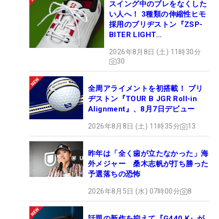
スイング中のブレをなくした
い人へ！ 3種類の伸縮性ヒモ
採用のブリヂストン『ZSP-
BITER LIGHT
MAGICLACE』、8月8日デビ
2026年8月8日 (土) 11時30分
ュー
30
全周アライメントを初搭載！ ブリ
ヂストン『TOUR B JGR Roll-in
Alignment』、8月7日デビュー
2026年8月8日 (土) 11時35分
13
昨年は「全く歯が立たなかった」海
外メジャー 桑木志帆が打ち勝った
予選落ちの恐怖
2026年8月5日 (水) 07時00分
8
話題の新作を抑えて『G440 K』が