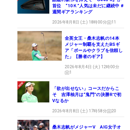
首位 “10Ｋ”人気は未だに継続中 #
週間ギアランキング
2026年8月8日 (土) 18時00分
11
全英女王・桑木志帆の14本
メジャー制覇を支えたBSギ
ア「ボールやクラブを信頼し
た」【勝者のギア】
2026年8月4日 (火) 12時00分
1
「欲が出せない」コースだからこ
そ 吉澤柚月は“鬼門”の決勝Rで初
Vなるか
2026年8月8日 (土) 17時58分
20
桑木志帆がメジャーV AIG女子オ