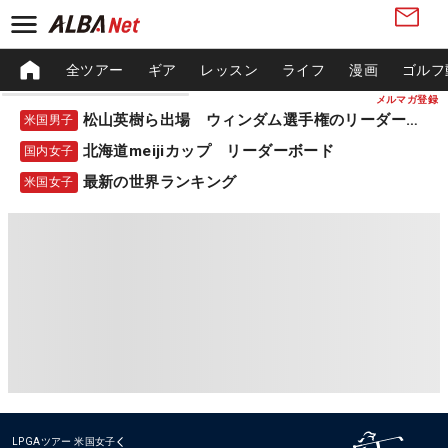
全ツアー
ギア
レッスン
ライフ
漫画
ゴルフ
メルマガ登録
松山英樹ら出場 ウィンダム選手権のリーダーボード
米国男子
北海道meijiカップ リーダーボード
国内女子
最新の世界ランキング
米国女子
LPGAツアー
米国女子