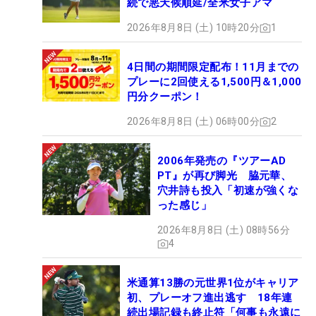
続で悪天候順延/全米女子アマ
2026年8月8日 (土) 10時20分
1
4日間の期間限定配布！11月までの
プレーに2回使える1,500円＆1,000
円分クーポン！
2026年8月8日 (土) 06時00分
2
2006年発売の『ツアーAD
PT』が再び脚光 脇元華、
穴井詩も投入「初速が強くな
った感じ」
2026年8月8日 (土) 08時56分
4
米通算13勝の元世界1位がキャリア
初、プレーオフ進出逃す 18年連
続出場記録も終止符「何事も永遠に