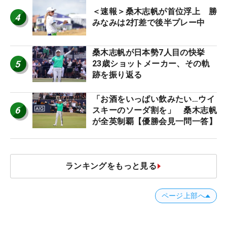
＜速報＞桑木志帆が首位浮上 勝
4
みなみは2打差で後半プレー中
桑木志帆が日本勢7人目の快挙
5
23歳ショットメーカー、その軌
跡を振り返る
「お酒をいっぱい飲みたい…ウイ
6
スキーのソーダ割を」 桑木志帆
が全英制覇【優勝会見一問一答】
ランキングをもっと見る
ページ上部へ