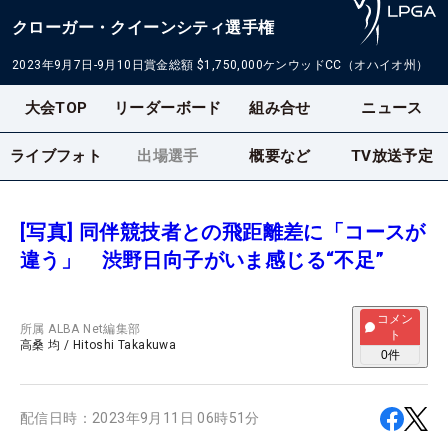
クローガー・クイーンシティ選手権
2023年9月7日-9月10日
賞金総額
$1,750,000
ケンウッドCC（オハイオ州）
大会TOP
リーダーボード
組み合せ
ニュース
ライブフォト
出場選手
概要など
TV放送予定
[写真] 同伴競技者との飛距離差に「コースが
違う」 渋野日向子がいま感じる“不足”
コメン
所属
ALBA Net編集部
ト
高桑 均
/
Hitoshi Takakuwa
0
件
配信日時：
2023年9月11日 06時51分