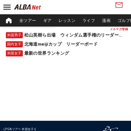
全ツアー
ギア
レッスン
ライフ
漫画
ゴルフ
メルマガ登録
松山英樹ら出場 ウィンダム選手権のリーダーボード
米国男子
北海道meijiカップ リーダーボード
国内女子
最新の世界ランキング
米国女子
LPGAツアー
米国女子