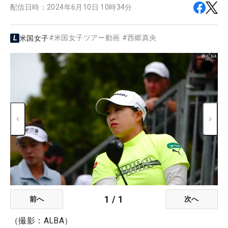
配信日時：
2024年6月10日 10時34分
#
米国女子ツアー動画
#
西郷真央
米国女子
1
/
1
前へ
次へ
（撮影：ALBA）