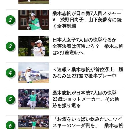
桑木志帆が日本勢7人目メジャー
2
V 渋野日向子、山下美夢有に続
く全英制覇
日本人女子7人目の快挙なるか
3
全英決着は何時ごろ？ 桑木志帆
は3打差逆転へ
＜速報＞桑木志帆が首位浮上 勝
4
みなみは2打差で後半プレー中
桑木志帆が日本勢7人目の快挙
5
23歳ショットメーカー、その軌
跡を振り返る
「お酒をいっぱい飲みたい…ウイ
6
スキーのソーダ割を」 桑木志帆