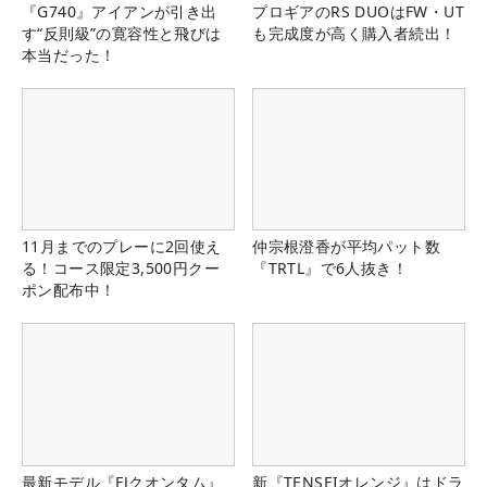
『G740』アイアンが引き出
プロギアのRS DUOはFW・UT
す“反則級”の寛容性と飛びは
も完成度が高く購入者続出！
本当だった！
11月までのプレーに2回使え
仲宗根澄香が平均パット数
る！コース限定3,500円クー
『TRTL』で6人抜き！
ポン配布中！
最新モデル『FJクオンタム』
新『TENSEIオレンジ』はドラ