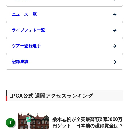
→
ニュース一覧
→
ライブフォト一覧
→
ツアー登録選手
→
記録成績
LPGA公式 週間アクセスランキング
桑木志帆が全英最高額2億3000万
1
円ゲット 日本勢の獲得賞金は？