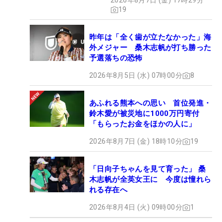
2026年8月7日 (金) 17時29分
19
昨年は「全く歯が立たなかった」海
外メジャー 桑木志帆が打ち勝った
予選落ちの恐怖
2026年8月5日 (水) 07時00分
8
あふれる熊本への思い 首位発進・
鈴木愛が被災地に1000万円寄付
「もらったお金をほかの人に」
2026年8月7日 (金) 18時10分
19
「日向子ちゃんを見て育った」 桑
木志帆が全英女王に 今度は憧れら
れる存在へ
2026年8月4日 (火) 09時00分
1