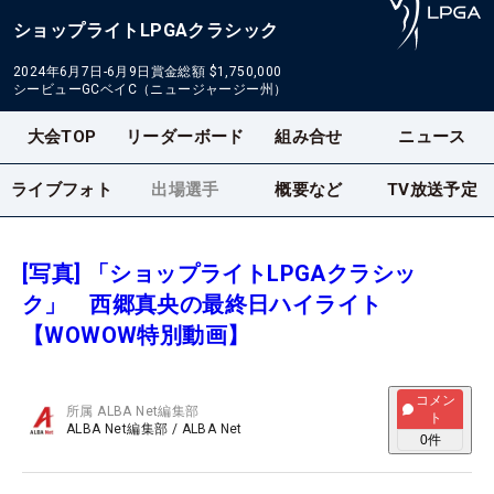
ショップライトLPGAクラシック
2024年6月7日-6月9日
賞金総額
$1,750,000
シービューGCベイC（ニュージャージー州）
大会TOP
リーダーボード
組み合せ
ニュース
ライブフォト
出場選手
概要など
TV放送予定
[写真] 「ショップライトLPGAクラシッ
ク」 西郷真央の最終日ハイライト
【WOWOW特別動画】
コメン
所属
ALBA Net編集部
ト
ALBA Net編集部
/
ALBA Net
0
件