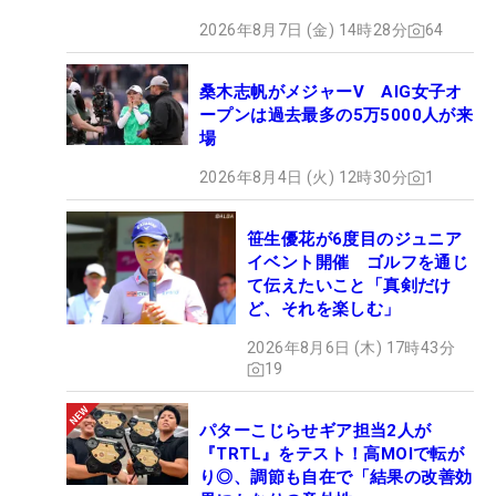
2026年8月7日 (金) 14時28分
64
桑木志帆がメジャーV AIG女子オ
ープンは過去最多の5万5000人が来
場
2026年8月4日 (火) 12時30分
1
笹生優花が6度目のジュニア
イベント開催 ゴルフを通じ
て伝えたいこと「真剣だけ
ど、それを楽しむ」
2026年8月6日 (木) 17時43分
19
パターこじらせギア担当2人が
『TRTL』をテスト！高MOIで転が
り◎、調節も自在で「結果の改善効