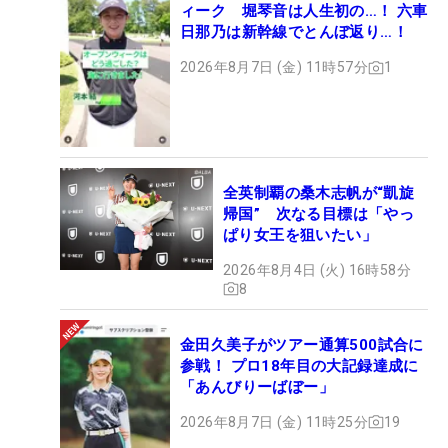
ィーク 堀琴音は人生初の…！ 六車
日那乃は新幹線でとんぼ返り…！
2026年8月7日 (金) 11時57分
1
全英制覇の桑木志帆が“凱旋
帰国” 次なる目標は「やっ
ぱり女王を狙いたい」
2026年8月4日 (火) 16時58分
8
金田久美子がツアー通算500試合に
参戦！ プロ18年目の大記録達成に
「あんびりーばぼー」
2026年8月7日 (金) 11時25分
19