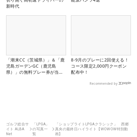
新時代
「潮来CC（茨城県）」＆「鹿
8-9月のプレーに2回使える！
児島ガーデンGC（鹿児島
コース限定2,000円クーポン
県）」の無料プレー券が当た
配布中！
る！！
Recommended by
ゴルフ総合サ
「LPGA」
「ショップライトLPGAクラシック」 西郷
イト ALBA
の写真一
真央の最終日ハイライト【WOWOW特別動
Net
覧
画】