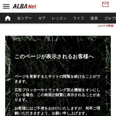
全ツアー
ギア
レッスン
ライフ
漫画
ゴルフ
メルマガ登録
このページが表示されるお客様へ
ページを更新するとサイトの閲覧を続けることがで
きます。
広告ブロッカーやトラッキング防止機能をオンにし
ている場合、この画面が頻繁に表示されることがあ
ります。
お客様にはご不便をおかけいたしますが、何卒ご理
解いただきますよう、お願い申し上げます。