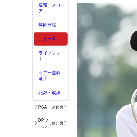
速報・スコ
ア
年間日程
ニュース
ライブフォ
ト
ツアー登録
選手
記録・成績
PGA
米国男子
DPワ
欧州男子
ールド