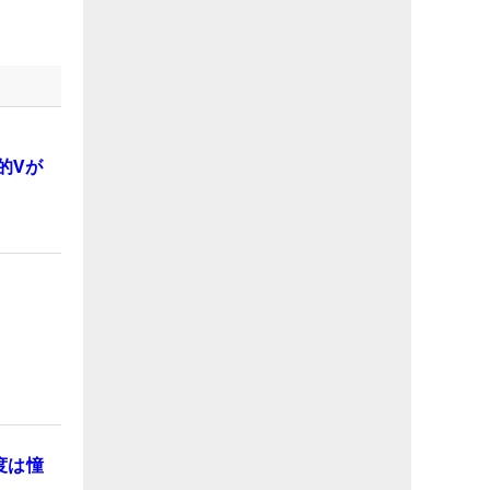
的Vが
度は憧