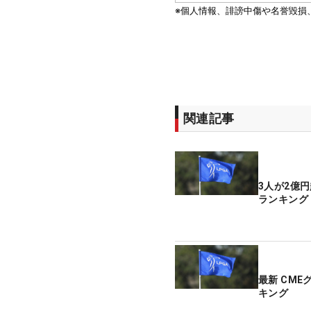
関連記事
3人が2億
ランキング
最新 CMEグローブポイントラン
キング