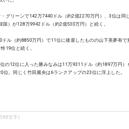
・グリーンで142万7440ドル（約2億2270万円）、3位は同
国）が128万9942ドル（約2億530万円）と続く。
70ドル（約8850万円）で11位に後退したものの山下美夢有で
怜19位と続く。
の12位に入った勝みなみは11万9311ドル（約1897万円）
20位。同じく竹田麗央は6ランクアップの23位に浮上した。