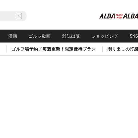
漫画
ゴルフ動画
雑誌出版
ショッピング
SN
ゴルフ場予約／毎週更新！限定優待プラン
削り出しの打