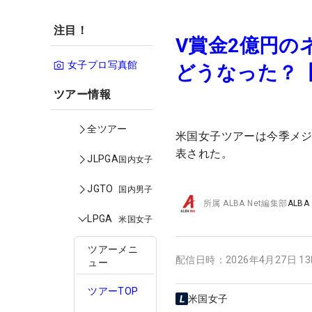
注目！
V賞金2億円の
女子プロ写真館
どうなった？
ツアー情報
全ツアー
米国女子ツアーは今季メ
表された。
JLPGA
国内女子
JGTO
国内男子
所属
ALBA Net編集部
ALBA
LPGA
米国女子
ツアーメニ
配信日時：
2026年4月27日 1
ュー
ツアーTOP
米国女子