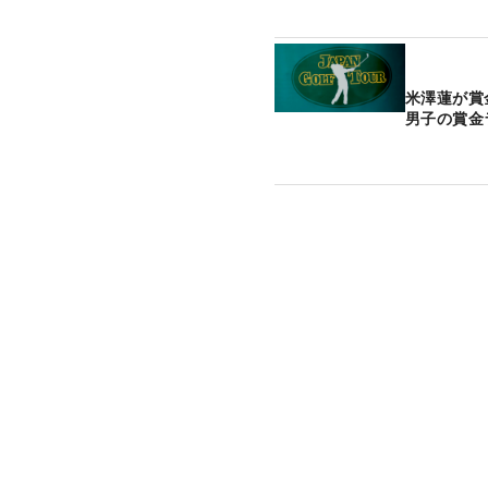
米澤蓮が賞
男子の賞金