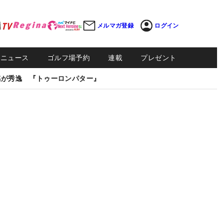
メルマガ登録
ログイン
Sニュース
ゴルフ場予約
連載
プレゼント
感が秀逸 『トゥーロンパター』