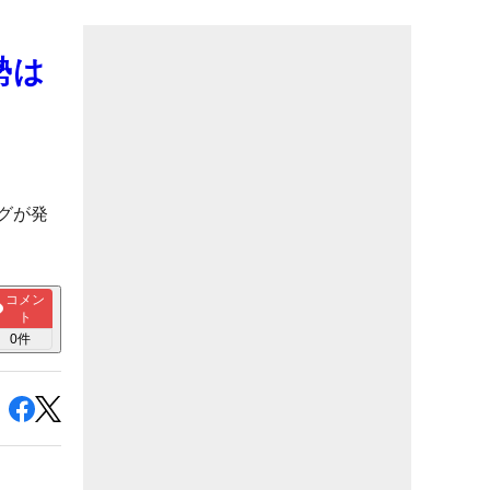
勢は
グが発
コメン
ト
0
件