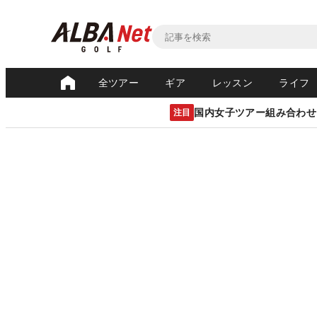
全ツアー
ギア
レッスン
ライフ
国内女子ツアー組み合わせ
注目