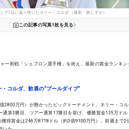
ング1位に返り咲いたネリー・コルダ （撮影：南しずか）
この記事の写真
1
枚を見る
ジャー初戦「シェブロン選手権」を終え、最新の賞金ランキン
・コルダ、歓喜の”プールダイブ”
4億2800万円）が懸かったビッグトーナメント。ネリー・コ
ー通算3勝目、ツアー通算17勝目を挙げ、優勝賞金135万ドル
獲得賞金は246万8718ドル（約3億9100万円）。前週まで2
咲いた。