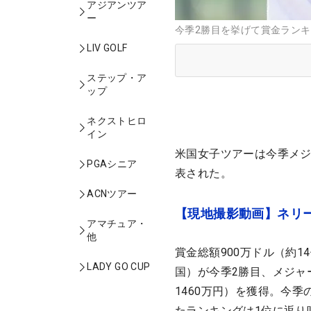
アジアンツア
ー
今季2勝目を挙げて賞金ランキ
LIV GOLF
ステップ・ア
ップ
ネクストヒロ
イン
米国女子ツアーは今季メ
PGAシニア
表された。
ACNツアー
【現地撮影動画】ネリー
アマチュア・
他
賞金総額900万ドル（約1
LADY GO CUP
国）が今季2勝目、メジャ
1460万円）を獲得。今季の
たランキングは1位に返り