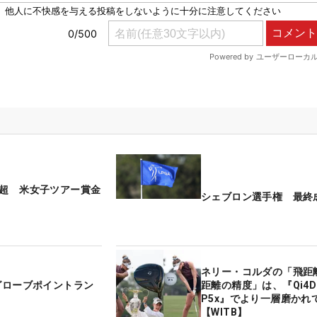
円超 米女子ツアー賞金
シェブロン選手権 最終
ネリー・コルダの「飛距
距離の精度」は、『Qi4
P5x』でより一層磨かれ
【WITB】