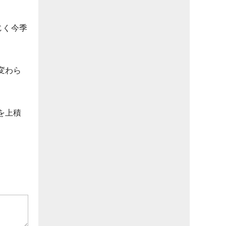
じく今季
変わら
を上積