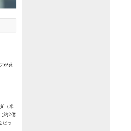
グが発
ルダ（米
（約2億
位だっ