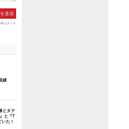
成績
離とタテ
D』と『T
ていた！