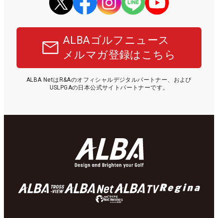
ALBAゴルフニュース
メルマガ登録はこちら
ALBA NetはR&Aのオフィシャルデジタルパートナー、および
USLPGAの日本公式サイトパートナーです。