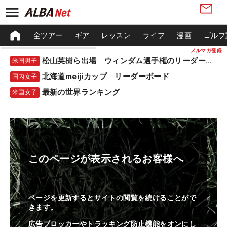
全ツアー
ギア
レッスン
ライフ
漫画
ゴルフ
メルマガ登録
松山英樹ら出場 ウィンダム選手権のリーダーボード
米国男子
北海道meijiカップ リーダーボード
国内女子
最新の世界ランキング
米国女子
このページが表示されるお客様へ
ページを更新するとサイトの閲覧を続けることがで
きます。
広告ブロッカーやトラッキング防止機能をオンにし