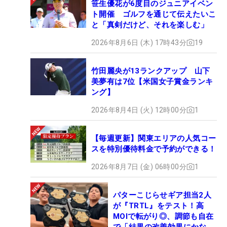
笹生優花が6度目のジュニアイベン
ト開催 ゴルフを通じて伝えたいこ
と「真剣だけど、それを楽しむ」
2026年8月6日 (木) 17時43分
19
竹田麗央が13ランクアップ 山下
美夢有は7位【米国女子賞金ランキ
ング】
2026年8月4日 (火) 12時00分
1
【毎週更新】関東エリアの人気コー
スを特別優待料金で予約ができる！
2026年8月7日 (金) 06時00分
1
パターこじらせギア担当2人
が『TRTL』をテスト！高
MOIで転がり◎、調節も自在
で「結果の改善効果にかなり