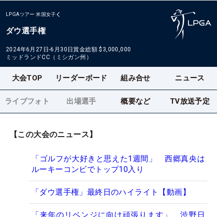
LPGAツアー
米国女子
ダウ選手権
2024年6月27日-6月30日
賞金総額
$3,000,000
ミッドランドCC（ミシガン州）
大会TOP
リーダーボード
組み合せ
ニュース
ライブフォト
出場選手
概要など
TV放送予定
【この大会のニュース】
「ゴルフが大好きと思えた1週間」 西郷真央は
ルーキーコンビでトップ10入り
「ダウ選手権」最終日のハイライト【動画】
「来年のリベンジに向け頑張ります」 渋野日