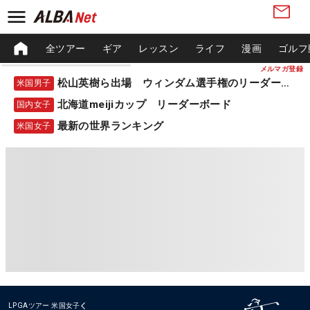
全ツアー
ギア
レッスン
ライフ
漫画
ゴルフ
メルマガ登録
松山英樹ら出場 ウィンダム選手権のリーダーボード
米国男子
北海道meijiカップ リーダーボード
国内女子
最新の世界ランキング
米国女子
LPGAツアー
米国女子