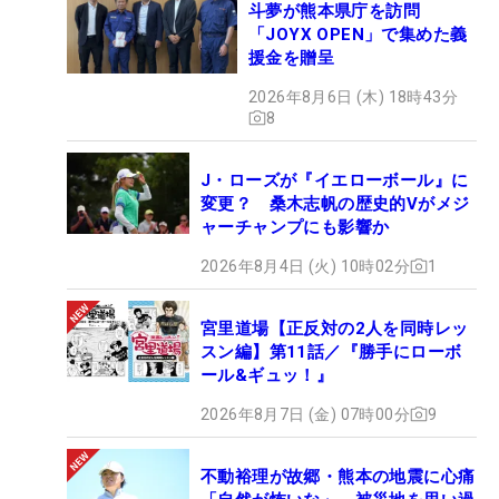
斗夢が熊本県庁を訪問
「JOYX OPEN」で集めた義
援金を贈呈
2026年8月6日 (木) 18時43分
8
J・ローズが『イエローボール』に
変更？ 桑木志帆の歴史的Vがメジ
ャーチャンプにも影響か
2026年8月4日 (火) 10時02分
1
宮里道場【正反対の2人を同時レッ
スン編】第11話／『勝手にローボ
ール&ギュッ！』
2026年8月7日 (金) 07時00分
9
不動裕理が故郷・熊本の地震に心痛