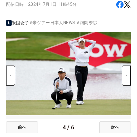
配信日時：
2024年7月1日 11時45分
#
米ツアー日本人NEWS
#
畑岡奈紗
米国女子
4
/
6
前へ
次へ