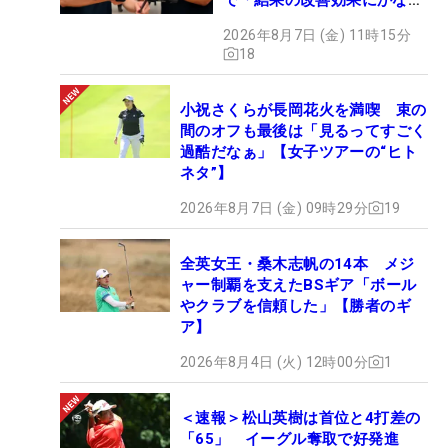
の意外性」
2026年8月7日 (金) 11時15分
18
小祝さくらが長岡花火を満喫 束の
間のオフも最後は「見るってすごく
過酷だなぁ」【女子ツアーの“ヒト
ネタ”】
2026年8月7日 (金) 09時29分
19
全英女王・桑木志帆の14本 メジ
ャー制覇を支えたBSギア「ボール
やクラブを信頼した」【勝者のギ
ア】
2026年8月4日 (火) 12時00分
1
＜速報＞松山英樹は首位と4打差の
「65」 イーグル奪取で好発進