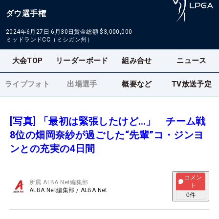
ダウ選手権
2024年6月27日-6月30日
賞金総額
$3,000,000
ミッドランドCC（ミシガン州）
大会TOP
リーダーボード
組み合せ
ニュース
ライブフォト
出場選手
概要など
TV放送予定
[写真] 「最初は緊張したけど…」 チーム戦
8位の畑岡奈紗が過ごした“先輩”コ・ジンヨ
ンとの充実の4日間
コメン
所属
ALBA Net編集部
ト
ALBA Net編集部
/
ALBA Net
0
件