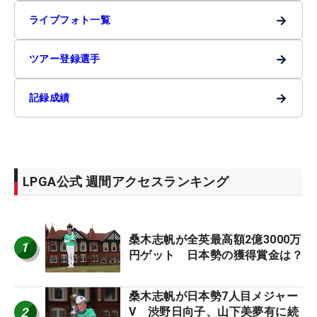
→
ライブフォト一覧
→
ツアー登録選手
→
記録成績
LPGA公式 週間アクセスランキング
桑木志帆が全英最高額2億3000万
1
円ゲット 日本勢の獲得賞金は？
桑木志帆が日本勢7人目メジャー
2
V 渋野日向子、山下美夢有に続