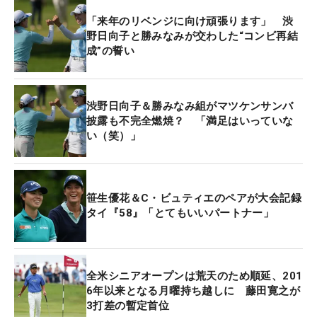
「来年のリベンジに向け頑張ります」 渋
野日向子と勝みなみが交わした“コンビ再結
成”の誓い
渋野日向子＆勝みなみ組がマツケンサンバ
披露も不完全燃焼？ 「満足はいっていな
い（笑）」
笹生優花＆C・ビュティエのペアが大会記録
タイ『58』「とてもいいパートナー」
全米シニアオープンは荒天のため順延、201
6年以来となる月曜持ち越しに 藤田寛之が
3打差の暫定首位