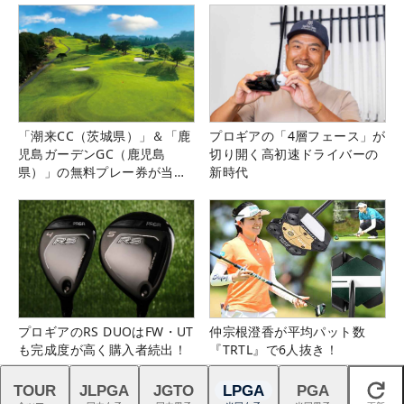
「潮来CC（茨城県）」＆「鹿
プロギアの「4層フェース」が
児島ガーデンGC（鹿児島
切り開く高初速ドライバーの
県）」の無料プレー券が当た
新時代
る！！
プロギアのRS DUOはFW・UT
仲宗根澄香が平均パット数
も完成度が高く購入者続出！
『TRTL』で6人抜き！
TOUR
JLPGA
JGTO
LPGA
PGA
閉じる