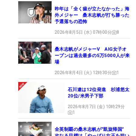
昨年は「全く歯が立たなかった」海
外メジャー 桑木志帆が打ち勝った
予選落ちの恐怖
2026年8月5日 (水) 07時00分
8
桑木志帆がメジャーV AIG女子オ
ープンは過去最多の5万5000人が来
場
2026年8月4日 (火) 12時30分
1
石川遼は12位発進 杉浦悠太
20位/米男子下部
2026年8月7日 (金) 10時29分
1
全英制覇の桑木志帆が“凱旋帰国”
次なる目標は「やっぱり女王を狙い