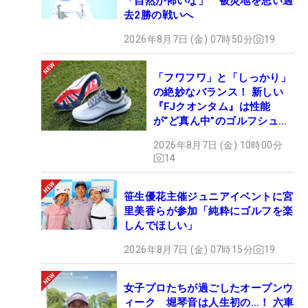
「自然が怖いな」 被災地を思い過
去2勝の戦いへ
2026年8月7日 (金) 07時50分
19
「フワフワ」と「しっかり」
の絶妙なバランス！ 新しい
『FJクオンタム』は性能
が“ど真ん中”のゴルフシュー
ズだった
2026年8月7日 (金) 10時00分
14
笹生優花主催ジュニアイベントに宮
里美香らが参加「純粋にゴルフを楽
しんでほしい」
2026年8月7日 (金) 07時15分
19
女子プロたちが過ごしたオープンウ
ィーク 堀琴音は人生初の…！ 六車