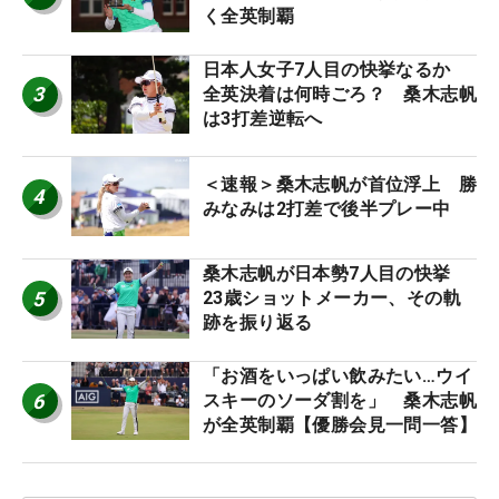
く全英制覇
日本人女子7人目の快挙なるか
3
全英決着は何時ごろ？ 桑木志帆
は3打差逆転へ
＜速報＞桑木志帆が首位浮上 勝
4
みなみは2打差で後半プレー中
桑木志帆が日本勢7人目の快挙
5
23歳ショットメーカー、その軌
跡を振り返る
「お酒をいっぱい飲みたい…ウイ
6
スキーのソーダ割を」 桑木志帆
が全英制覇【優勝会見一問一答】