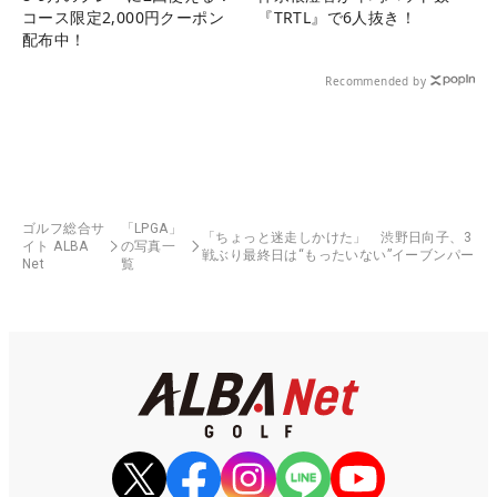
コース限定2,000円クーポン
『TRTL』で6人抜き！
配布中！
Recommended by
ゴルフ総合サ
「LPGA」
「ちょっと迷走しかけた」 渋野日向子、3
イト ALBA
の写真一
戦ぶり最終日は“もったいない”イーブンパー
Net
覧