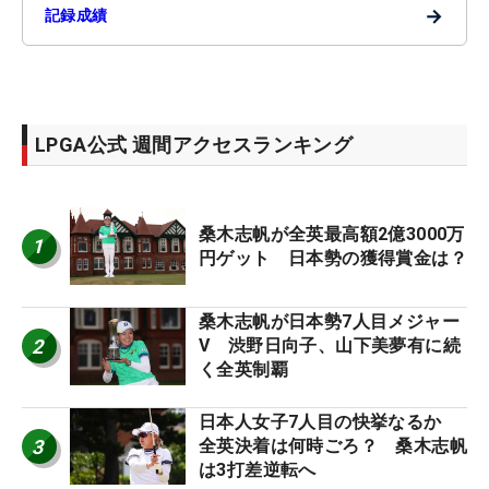
→
記録成績
LPGA公式 週間アクセスランキング
桑木志帆が全英最高額2億3000万
1
円ゲット 日本勢の獲得賞金は？
桑木志帆が日本勢7人目メジャー
2
V 渋野日向子、山下美夢有に続
く全英制覇
日本人女子7人目の快挙なるか
3
全英決着は何時ごろ？ 桑木志帆
は3打差逆転へ