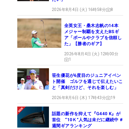
2026年8月4日 (火) 16時58分
8
全英女王・桑木志帆の14本
メジャー制覇を支えたBSギ
ア「ボールやクラブを信頼し
た」【勝者のギア】
2026年8月4日 (火) 12時00分
1
笹生優花が6度目のジュニアイベン
ト開催 ゴルフを通じて伝えたいこ
と「真剣だけど、それを楽しむ」
2026年8月6日 (木) 17時43分
19
話題の新作を抑えて『G440 K』が
首位 “10Ｋ”人気は未だに継続中 #
週間ギアランキング