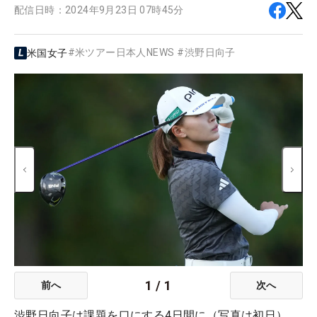
配信日時：
2024年9月23日 07時45分
#
米ツアー日本人NEWS
#
渋野日向子
米国女子
1
/
1
前へ
次へ
渋野日向子は課題を口にする4日間に（写真は初日）