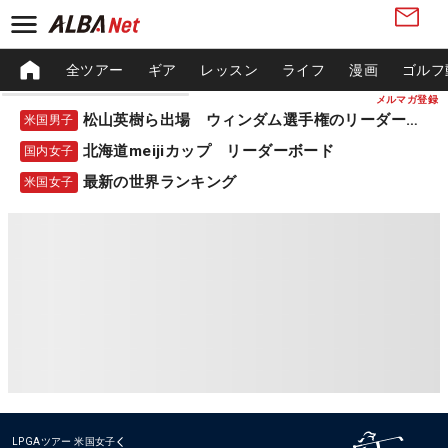
全ツアー
ギア
レッスン
ライフ
漫画
ゴルフ
メルマガ登録
松山英樹ら出場 ウィンダム選手権のリーダーボード
米国男子
北海道meijiカップ リーダーボード
国内女子
最新の世界ランキング
米国女子
LPGAツアー
米国女子