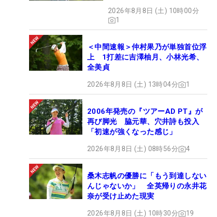
い」
2026年8月8日 (土) 10時00分
1
＜中間速報＞仲村果乃が単独首位浮
上 1打差に吉澤柚月、小林光希、
全美貞
2026年8月8日 (土) 13時04分
1
2006年発売の『ツアーAD PT』が
再び脚光 脇元華、穴井詩も投入
「初速が強くなった感じ」
2026年8月8日 (土) 08時56分
4
桑木志帆の優勝に「もう到達しない
んじゃないか」 全英帰りの永井花
奈が受け止めた現実
2026年8月8日 (土) 10時30分
19