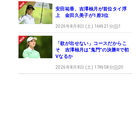
安田祐香、吉澤柚月が首位タイ浮
上 金田久美子が1差3位
2026年8月8日 (土) 16時21分
1
「欲が出せない」コースだからこ
そ 吉澤柚月は“鬼門”の決勝Rで初
Vなるか
2026年8月8日 (土) 17時58分
20