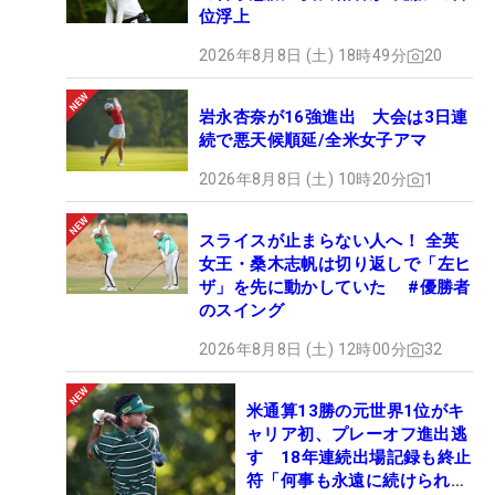
位浮上
2026年8月8日 (土) 18時49分
20
岩永杏奈が16強進出 大会は3日連
続で悪天候順延/全米女子アマ
2026年8月8日 (土) 10時20分
1
スライスが止まらない人へ！ 全英
女王・桑木志帆は切り返しで「左ヒ
ザ」を先に動かしていた #優勝者
のスイング
2026年8月8日 (土) 12時00分
32
米通算13勝の元世界1位がキ
ャリア初、プレーオフ進出逃
す 18年連続出場記録も終止
符「何事も永遠に続けられな