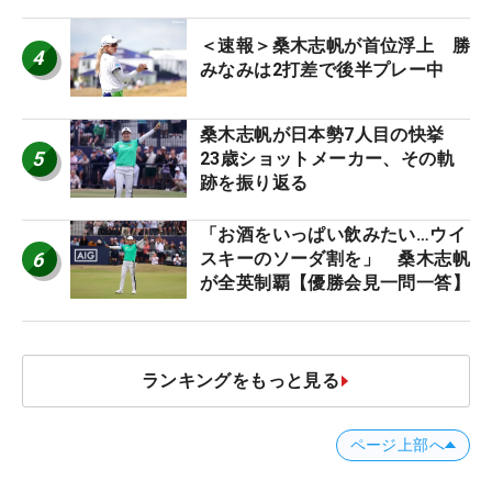
＜速報＞桑木志帆が首位浮上 勝
4
みなみは2打差で後半プレー中
桑木志帆が日本勢7人目の快挙
5
23歳ショットメーカー、その軌
跡を振り返る
「お酒をいっぱい飲みたい…ウイ
6
スキーのソーダ割を」 桑木志帆
が全英制覇【優勝会見一問一答】
ランキングをもっと見る
ページ上部へ