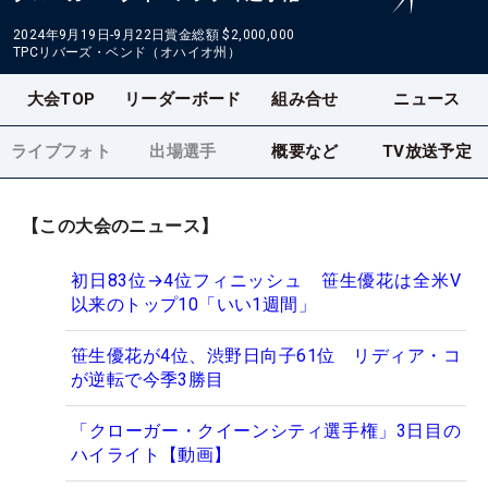
2024年9月19日-9月22日
賞金総額
$2,000,000
TPCリバーズ・ベンド（オハイオ州）
大会TOP
リーダーボード
組み合せ
ニュース
ライブフォト
出場選手
概要など
TV放送予定
【この大会のニュース】
初日83位→4位フィニッシュ 笹生優花は全米V
以来のトップ10「いい1週間」
笹生優花が4位、渋野日向子61位 リディア・コ
が逆転で今季3勝目
「クローガー・クイーンシティ選手権」3日目の
ハイライト【動画】