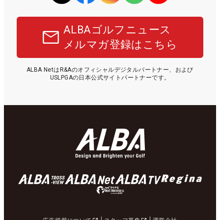
ALBAゴルフニュース
メルマガ登録はこちら
ALBA NetはR&Aのオフィシャルデジタルパートナー、および
USLPGAの日本公式サイトパートナーです。