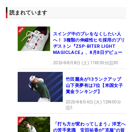
読まれています
スイング中のブレをなくしたい人
へ！ 3種類の伸縮性ヒモ採用のブリ
ヂストン『ZSP-BITER LIGHT
MAGICLACE』、8月8日デビュー
2026年8月8日 (土) 11時30分
30
竹田麗央が13ランクアップ
山下美夢有は7位【米国女子
賞金ランキング】
2026年8月4日 (火) 12時00分
1
「打ち方が変わってしまう」洋芝へ
の苦手意識 安田祐香が“克服”の首