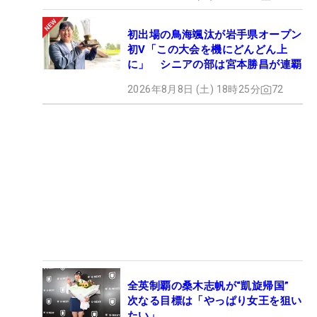
初出場の鳥海颯汰が岩手県オープン
初V「この大会を機にどんどん上
に」 シニアの部は宮本勝昌が連覇
2026年8月8日 (土) 18時25分
72
全英制覇の桑木志帆が“凱旋帰国”
次なる目標は「やっぱり女王を狙い
たい」