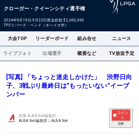
クローガー・クイーンシティ選手権
2024年9月19日-9月22日
賞金総額
$2,000,000
TPCリバーズ・ベンド（オハイオ州）
大会TOP
リーダーボード
組み合せ
ニュース
ライブフォト
出場選手
概要など
TV放送予定
[写真] 「ちょっと迷走しかけた」 渋野日向
子、3戦ぶり最終日は“もったいない”イーブ
ンパー
コメン
所属
ALBA Net編集部
ト
ALBA Net編集部
/
ALBA Net
0
件