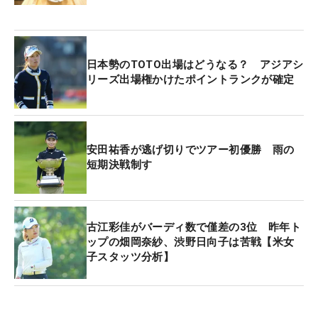
日本勢のTOTO出場はどうなる？ アジアシ
リーズ出場権かけたポイントランクが確定
安田祐香が逃げ切りでツアー初優勝 雨の
短期決戦制す
古江彩佳がバーディ数で僅差の3位 昨年ト
ップの畑岡奈紗、渋野日向子は苦戦【米女
子スタッツ分析】