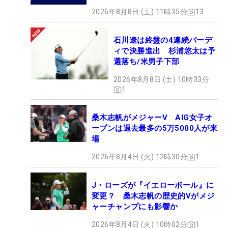
2026年8月8日 (土) 11時35分
13
石川遼は終盤の4連続バーデ
ィで決勝進出 杉浦悠太は予
選落ち/米男子下部
2026年8月8日 (土) 10時33分
1
桑木志帆がメジャーV AIG女子オ
ープンは過去最多の5万5000人が来
場
2026年8月4日 (火) 12時30分
1
J・ローズが『イエローボール』に
変更？ 桑木志帆の歴史的Vがメジ
ャーチャンプにも影響か
2026年8月4日 (火) 10時02分
1