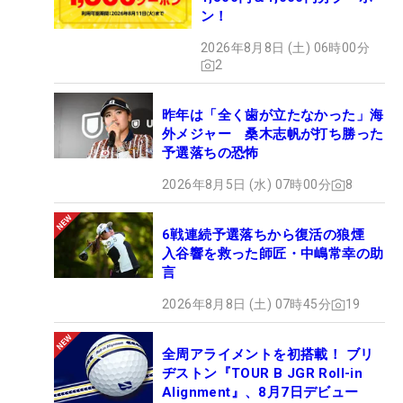
ン！
2026年8月8日 (土) 06時00分
2
昨年は「全く歯が立たなかった」海
外メジャー 桑木志帆が打ち勝った
予選落ちの恐怖
2026年8月5日 (水) 07時00分
8
6戦連続予選落ちから復活の狼煙
入谷響を救った師匠・中嶋常幸の助
言
2026年8月8日 (土) 07時45分
19
全周アライメントを初搭載！ ブリ
ヂストン『TOUR B JGR Roll-in
Alignment』、8月7日デビュー