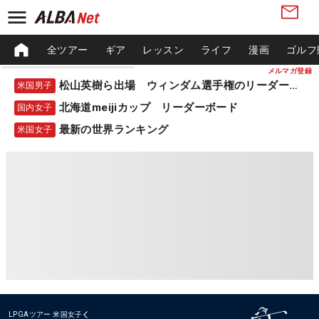
全ツアー
ギア
レッスン
ライフ
漫画
ゴルフ
メルマガ登録
松山英樹ら出場 ウィンダム選手権のリーダーボード
米国男子
北海道meijiカップ リーダーボード
国内女子
最新の世界ランキング
米国女子
LPGAツアー
米国女子