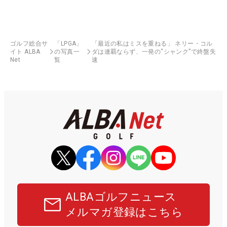
ゴルフ総合サ
「LPGA」
「最近の私はミスを重ねる」 ネリー・コル
イト ALBA
の写真一
ダは連覇ならず、一発の“シャンク”で終盤失
Net
覧
速
ALBAゴルフニュース
メルマガ登録はこちら