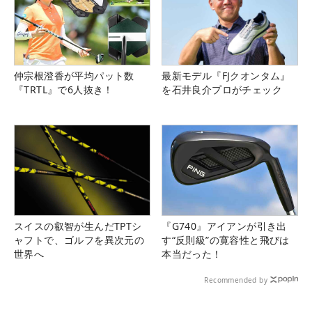
仲宗根澄香が平均パット数
最新モデル『FJクオンタム』
『TRTL』で6人抜き！
を石井良介プロがチェック
スイスの叡智が生んだTPTシ
『G740』アイアンが引き出
ャフトで、ゴルフを異次元の
す“反則級”の寛容性と飛びは
世界へ
本当だった！
Recommended by