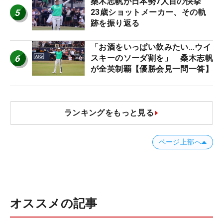
桑木志帆が日本勢7人目の快挙
5
23歳ショットメーカー、その軌
跡を振り返る
「お酒をいっぱい飲みたい…ウイ
6
スキーのソーダ割を」 桑木志帆
が全英制覇【優勝会見一問一答】
ランキングをもっと見る
ページ上部へ
オススメの記事