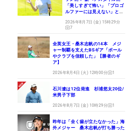
「美しすぎて怖い」「プロゴ
ルファーには見えない」とコ
メント殺到
2026年8月7日 (金) 15時29分
7
全英女王・桑木志帆の14本 メジ
ャー制覇を支えたBSギア「ボール
やクラブを信頼した」【勝者のギ
ア】
2026年8月4日 (火) 12時00分
1
石川遼は12位発進 杉浦悠太20位/
米男子下部
2026年8月7日 (金) 10時29分
1
昨年は「全く歯が立たなかった」海
外メジャー 桑木志帆が打ち勝った