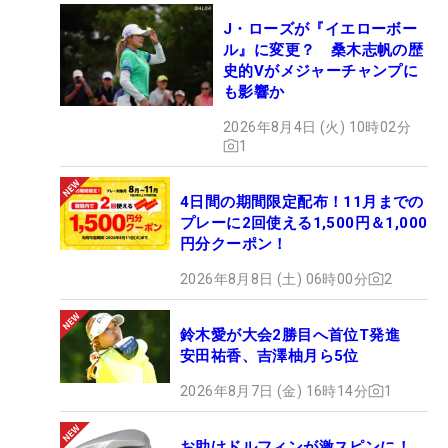
J・ローズが『イエローボー
ル』に変更？ 桑木志帆の歴
史的Vがメジャーチャンプに
も影響か
2026年8月4日 (火) 10時02分
1
4日間の期間限定配布！11月までの
プレーに2回使える1,500円＆1,000
円分クーポン！
2026年8月8日 (土) 06時00分
2
鈴木愛が大会2勝目へ首位T発進
安田祐香、吉澤柚月ら5位
2026年8月7日 (金) 16時14分
1
お助けドルフィンが激スピンに！