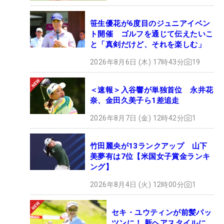
笹生優花が6度目のジュニアイベン
ト開催 ゴルフを通じて伝えたいこ
と「真剣だけど、それを楽しむ」
2026年8月6日 (木) 17時43分
19
＜速報＞入谷響が単独首位 永井花
奈、金田久美子ら1差追走
2026年8月7日 (金) 12時42分
1
竹田麗央が13ランクアップ 山下
美夢有は7位【米国女子賞金ランキ
ング】
2026年8月4日 (火) 12時00分
1
セキ・ユウティンが前髪パッ
ツンに！ 新ヘアスタイルに