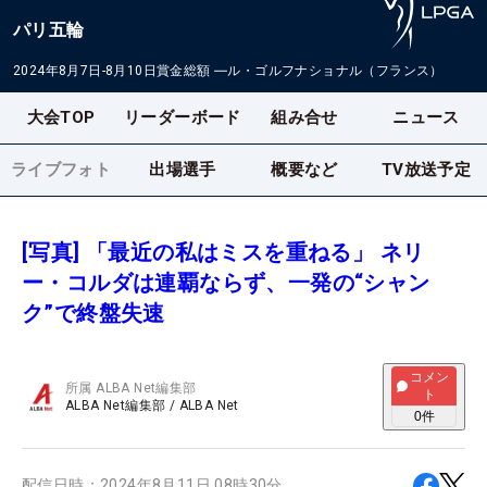
パリ五輪
2024年8月7日-8月10日
賞金総額
―
ル・ゴルフナショナル（フランス）
大会TOP
リーダーボード
組み合せ
ニュース
ライブフォト
出場選手
概要など
TV放送予定
[写真] 「最近の私はミスを重ねる」 ネリ
ー・コルダは連覇ならず、一発の“シャン
ク”で終盤失速
コメン
所属
ALBA Net編集部
ト
ALBA Net編集部
/
ALBA Net
0
件
配信日時：
2024年8月11日 08時30分