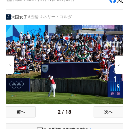
#
五輪
#
ネリー・コルダ
米国女子
2
/
18
前へ
次へ