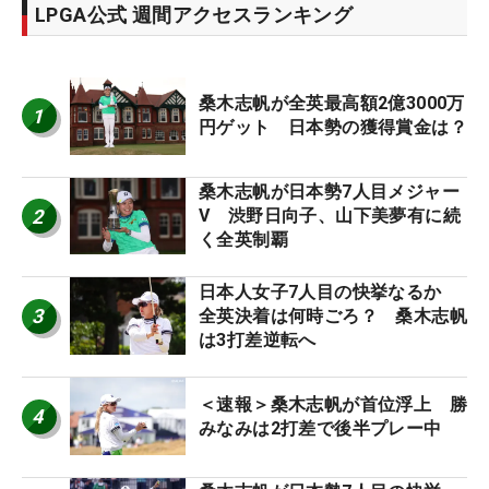
LPGA公式 週間アクセスランキング
桑木志帆が全英最高額2億3000万
1
円ゲット 日本勢の獲得賞金は？
桑木志帆が日本勢7人目メジャー
2
V 渋野日向子、山下美夢有に続
く全英制覇
日本人女子7人目の快挙なるか
3
全英決着は何時ごろ？ 桑木志帆
は3打差逆転へ
＜速報＞桑木志帆が首位浮上 勝
4
みなみは2打差で後半プレー中