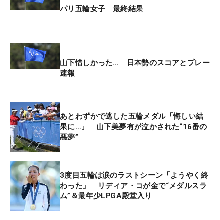
パリ五輪女子 最終結果
山下惜しかった… 日本勢のスコアとプレー
速報
あとわずかで逃した五輪メダル「悔しい結
果に…」 山下美夢有が泣かされた“16番の
悪夢”
3度目五輪は涙のラストシーン「ようやく終
わった」 リディア・コが金で“メダルスラ
ム”＆最年少LPGA殿堂入り