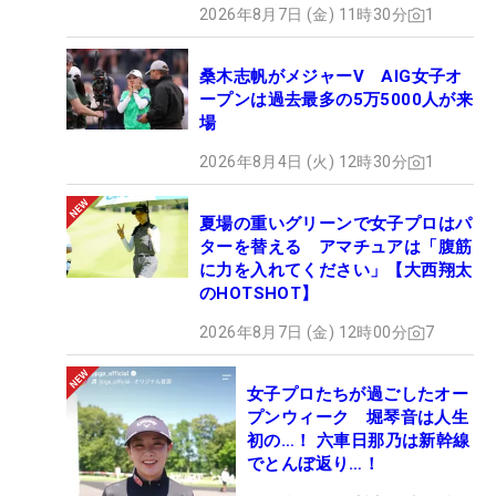
2026年8月7日 (金) 11時30分
1
桑木志帆がメジャーV AIG女子オ
ープンは過去最多の5万5000人が来
場
2026年8月4日 (火) 12時30分
1
夏場の重いグリーンで女子プロはパ
ターを替える アマチュアは「腹筋
に力を入れてください」【大西翔太
のHOTSHOT】
2026年8月7日 (金) 12時00分
7
女子プロたちが過ごしたオー
プンウィーク 堀琴音は人生
初の…！ 六車日那乃は新幹線
でとんぼ返り…！