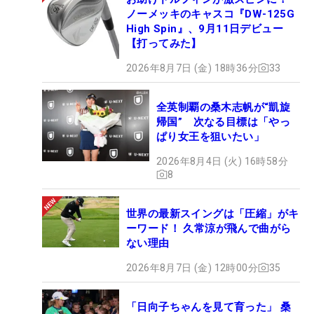
ノーメッキのキャスコ『DW-125G
High Spin』、9月11日デビュー
【打ってみた】
2026年8月7日 (金) 18時36分
33
全英制覇の桑木志帆が“凱旋
帰国” 次なる目標は「やっ
ぱり女王を狙いたい」
2026年8月4日 (火) 16時58分
8
世界の最新スイングは「圧縮」がキ
ーワード！ 久常涼が飛んで曲がら
ない理由
2026年8月7日 (金) 12時00分
35
「日向子ちゃんを見て育った」 桑