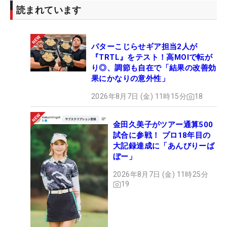
読まれています
パターこじらせギア担当2人が
『TRTL』をテスト！高MOIで転が
り◎、調節も自在で「結果の改善効
果にかなりの意外性」
2026年8月7日 (金) 11時15分
18
金田久美子がツアー通算500
試合に参戦！ プロ18年目の
大記録達成に「あんびりーば
ぼー」
2026年8月7日 (金) 11時25分
19