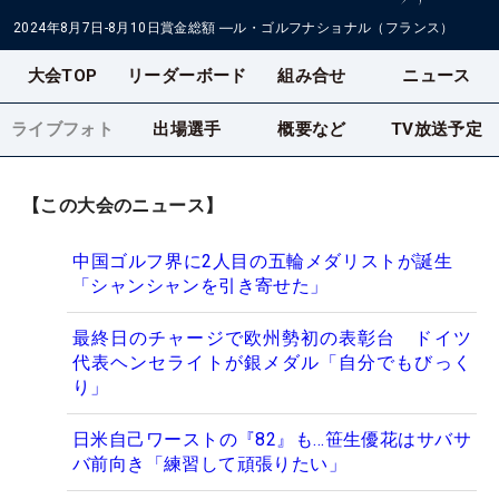
2024年8月7日-8月10日
賞金総額
―
ル・ゴルフナショナル（フランス）
大会TOP
リーダーボード
組み合せ
ニュース
ライブフォト
出場選手
概要など
TV放送予定
【この大会のニュース】
中国ゴルフ界に2人目の五輪メダリストが誕生
「シャンシャンを引き寄せた」
最終日のチャージで欧州勢初の表彰台 ドイツ
代表ヘンセライトが銀メダル「自分でもびっく
り」
日米自己ワーストの『82』も…笹生優花はサバサ
バ前向き「練習して頑張りたい」