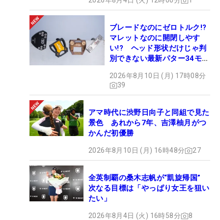
2026年8月4日 (火) 12時00分
1
ブレードなのにゼロトルク!?
マレットなのに開閉しやす
い!? ヘッド形状だけじゃ判
別できない最新パター34モデ
ルの性能早見表を作ってみた
2026年8月10日 (月) 17時08分
#ギアカタログ2026
39
アマ時代に渋野日向子と同組で見た
景色 あれから7年、吉澤柚月がつ
かんだ初優勝
2026年8月10日 (月) 16時48分
27
全英制覇の桑木志帆が“凱旋帰国”
次なる目標は「やっぱり女王を狙い
たい」
2026年8月4日 (火) 16時58分
8