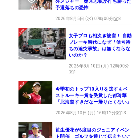
外メジャー 桑木志帆が打ち勝った
予選落ちの恐怖
2026年8月5日 (水) 07時00分
8
女子プロも相次ぎ被害！ 自動
ブレーキ時代になぜ「信号待
ちの追突事故」は無くならな
いのか？
2026年8月10日 (月) 12時00分
1
今季初のトップ10入りを逃すもベ
ストルーキー賞を受賞した都玲華
「北海道すきだなー帰りたくない」
2026年8月10日 (月) 16時12分
13
笹生優花が6度目のジュニアイベン
ト開催 ゴルフを通じて伝えたいこ