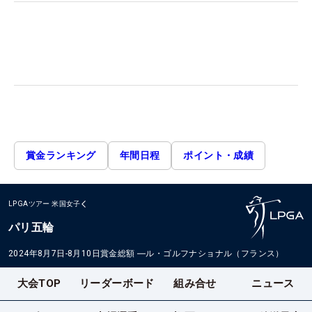
賞金ランキング
年間日程
ポイント・成績
LPGAツアー
米国女子
パリ五輪
2024年8月7日-8月10日
賞金総額
―
ル・ゴルフナショナル（フランス）
大会TOP
リーダーボード
組み合せ
ニュース