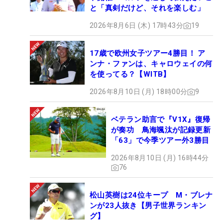
と「真剣だけど、それを楽しむ」
2026年8月6日 (木) 17時43分
19
17歳で欧州女子ツアー4勝目！ ア
ンナ・ファンは、キャロウェイの何
を使ってる？【WITB】
2026年8月10日 (月) 18時00分
9
ベテラン助言で『V1X』復帰
が奏功 鳥海颯汰が記録更新
「63」で今季ツアー外3勝目
2026年8月10日 (月) 16時44分
76
松山英樹は24位キープ M・ブレナ
ンが23人抜き【男子世界ランキン
グ】