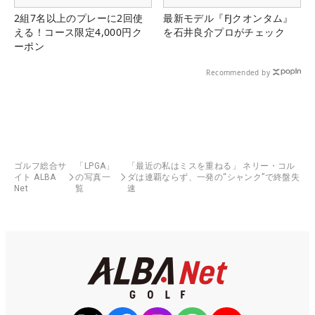
2組7名以上のプレーに2回使
最新モデル『FJクオンタム』
える！コース限定4,000円ク
を石井良介プロがチェック
ーポン
Recommended by
ゴルフ総合サ
「LPGA」
「最近の私はミスを重ねる」 ネリー・コル
イト ALBA
の写真一
ダは連覇ならず、一発の“シャンク”で終盤失
Net
覧
速