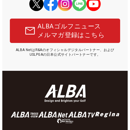
ALBAゴルフニュース
メルマガ登録はこちら
ALBA NetはR&Aのオフィシャルデジタルパートナー、および
USLPGAの日本公式サイトパートナーです。