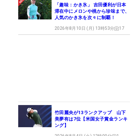
「趣味：かき氷」 吉田優利が日本
滞在中にメロンや桃から珍味まで、
人気のかき氷を次々に制覇！
2026年8月10日 (月) 13時53分
17
竹田麗央が13ランクアップ 山下
美夢有は7位【米国女子賞金ランキ
ング】