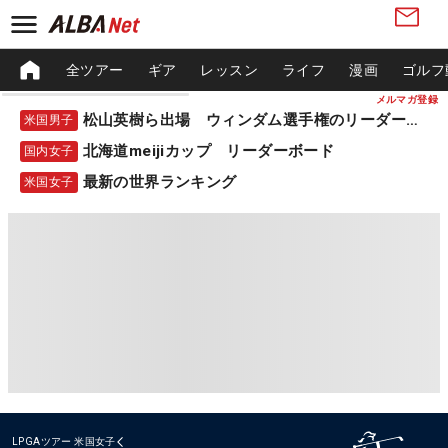
全ツアー
ギア
レッスン
ライフ
漫画
ゴルフ
メルマガ登録
松山英樹ら出場 ウィンダム選手権のリーダーボード
米国男子
北海道meijiカップ リーダーボード
国内女子
最新の世界ランキング
米国女子
LPGAツアー
米国女子