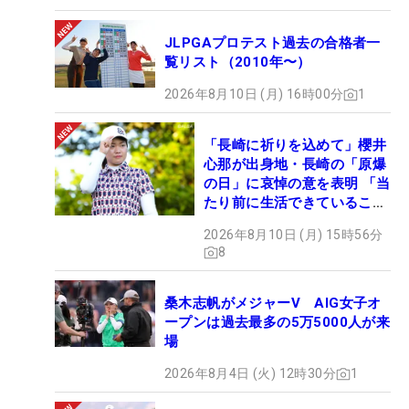
JLPGAプロテスト過去の合格者一
覧リスト（2010年〜）
2026年8月10日 (月) 16時00分
1
「長崎に祈りを込めて」櫻井
心那が出身地・長崎の「原爆
の日」に哀悼の意を表明 「当
たり前に生活できていること
に感謝」
2026年8月10日 (月) 15時56分
8
桑木志帆がメジャーV AIG女子オ
ープンは過去最多の5万5000人が来
場
2026年8月4日 (火) 12時30分
1