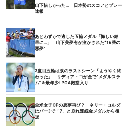
山下惜しかった… 日本勢のスコアとプレー
速報
あとわずかで逃した五輪メダル「悔しい結
果に…」 山下美夢有が泣かされた“16番の
悪夢”
3度目五輪は涙のラストシーン「ようやく終
わった」 リディア・コが金で“メダルスラ
ム”＆最年少LPGA殿堂入り
全米女子OPの悪夢再び？ ネリー・コルダ
はパー3で「7」と崩れ連続金メダルから後
退