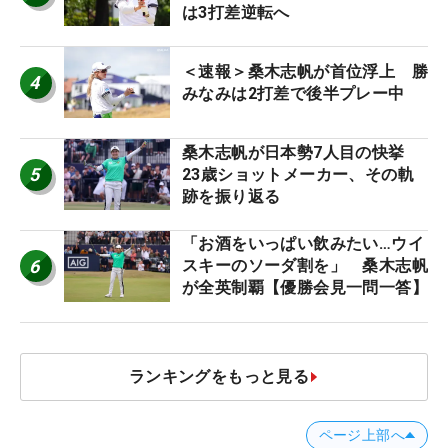
は3打差逆転へ
＜速報＞桑木志帆が首位浮上 勝
4
みなみは2打差で後半プレー中
桑木志帆が日本勢7人目の快挙
5
23歳ショットメーカー、その軌
跡を振り返る
「お酒をいっぱい飲みたい…ウイ
6
スキーのソーダ割を」 桑木志帆
が全英制覇【優勝会見一問一答】
ランキングをもっと見る
ページ上部へ