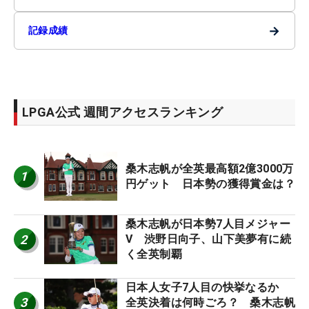
→
記録成績
LPGA公式 週間アクセスランキング
桑木志帆が全英最高額2億3000万
1
円ゲット 日本勢の獲得賞金は？
桑木志帆が日本勢7人目メジャー
2
V 渋野日向子、山下美夢有に続
く全英制覇
日本人女子7人目の快挙なるか
3
全英決着は何時ごろ？ 桑木志帆