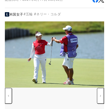
#
五輪
#
ネリー・コルダ
米国女子