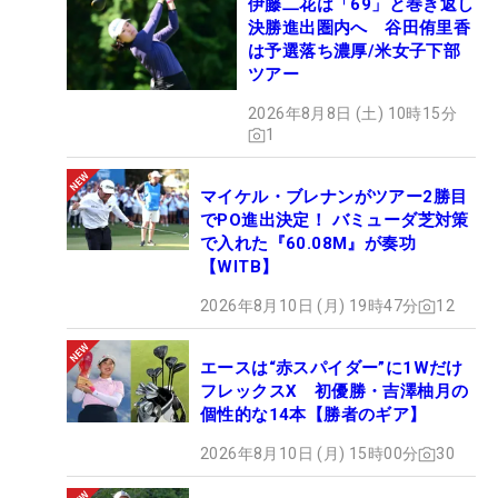
伊藤二花は「69」と巻き返し
決勝進出圏内へ 谷田侑里香
は予選落ち濃厚/米女子下部
ツアー
2026年8月8日 (土) 10時15分
1
マイケル・ブレナンがツアー2勝目
でPO進出決定！ バミューダ芝対策
で入れた『60.08M』が奏功
【WITB】
2026年8月10日 (月) 19時47分
12
エースは“赤スパイダー”に1Wだけ
フレックスX 初優勝・吉澤柚月の
個性的な14本【勝者のギア】
2026年8月10日 (月) 15時00分
30