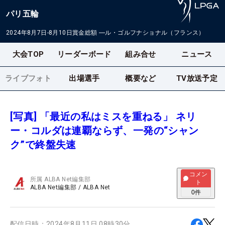
パリ五輪
2024年8月7日-8月10日
賞金総額
―
ル・ゴルフナショナル（フランス）
大会TOP
リーダーボード
組み合せ
ニュース
ライブフォト
出場選手
概要など
TV放送予定
[写真] 「最近の私はミスを重ねる」 ネリ
ー・コルダは連覇ならず、一発の“シャン
ク”で終盤失速
コメン
所属
ALBA Net編集部
ト
ALBA Net編集部
/
ALBA Net
0
件
配信日時：
2024年8月11日 08時30分