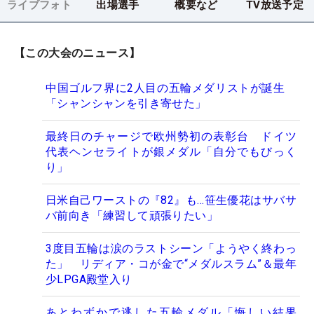
ライブフォト
出場選手
概要など
TV放送予定
【この大会のニュース】
中国ゴルフ界に2人目の五輪メダリストが誕生
「シャンシャンを引き寄せた」
最終日のチャージで欧州勢初の表彰台 ドイツ
代表ヘンセライトが銀メダル「自分でもびっく
り」
日米自己ワーストの『82』も…笹生優花はサバサ
バ前向き「練習して頑張りたい」
3度目五輪は涙のラストシーン「ようやく終わっ
た」 リディア・コが金で“メダルスラム”＆最年
少LPGA殿堂入り
あとわずかで逃した五輪メダル「悔しい結果