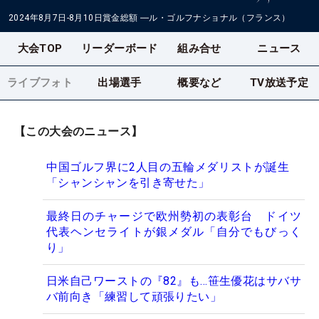
2024年8月7日-8月10日
賞金総額
―
ル・ゴルフナショナル（フランス）
大会TOP
リーダーボード
組み合せ
ニュース
ライブフォト
出場選手
概要など
TV放送予定
【この大会のニュース】
中国ゴルフ界に2人目の五輪メダリストが誕生
「シャンシャンを引き寄せた」
最終日のチャージで欧州勢初の表彰台 ドイツ
代表ヘンセライトが銀メダル「自分でもびっく
り」
日米自己ワーストの『82』も…笹生優花はサバサ
バ前向き「練習して頑張りたい」