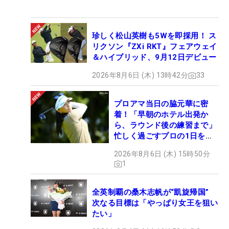
珍しく松山英樹も5Wを即採用！ ス
リクソン『ZXi RKT』フェアウェイ
＆ハイブリッド、9月12日デビュー
2026年8月6日 (木) 13時42分
33
プロアマ当日の脇元華に密
着！「早朝のホテル出発か
ら、ラウンド後の練習まで」
忙しく過ごすプロの1日を公
開
2026年8月6日 (木) 15時50分
1
全英制覇の桑木志帆が“凱旋帰国”
次なる目標は「やっぱり女王を狙い
たい」