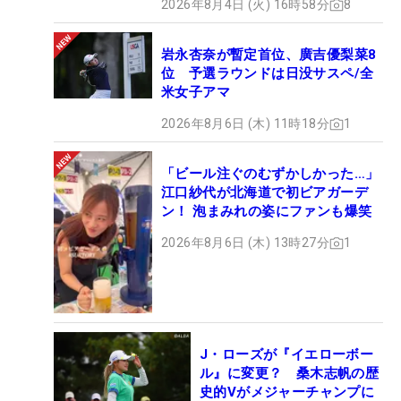
2026年8月4日 (火) 16時58分
8
岩永杏奈が暫定首位、廣吉優梨菜8
位 予選ラウンドは日没サスペ/全
米女子アマ
2026年8月6日 (木) 11時18分
1
「ビール注ぐのむずかしかった…」
江口紗代が北海道で初ビアガーデ
ン！ 泡まみれの姿にファンも爆笑
2026年8月6日 (木) 13時27分
1
J・ローズが『イエローボー
ル』に変更？ 桑木志帆の歴
史的Vがメジャーチャンプに