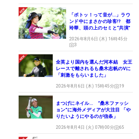
「ボトッ！って音が…」ラウ
ンド中にまさかの珍客!? 都
玲華、頭の上のセミと“共演”
2026年8月6日 (木) 16時45分
3
全英より国内を選んだ河本結 女王
レースで離されるも桑木志帆のVに
「刺激をもらいました」
2026年8月6日 (木) 15時45分
19
まつげにネイル… “桑木ファッシ
ョン”に海外メディアが大注目 「や
りたいようにやるのが信条」
2026年8月4日 (火) 07時00分
65