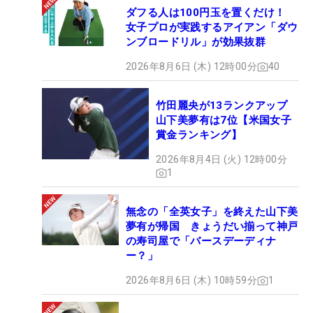
ダフる人は100円玉を置くだけ！
女子プロが実践するアイアン「ダウ
ンブロードリル」が効果抜群
2026年8月6日 (木) 12時00分
40
竹田麗央が13ランクアップ
山下美夢有は7位【米国女子
賞金ランキング】
2026年8月4日 (火) 12時00分
1
無念の「全英女子」を終えた山下美
夢有が帰国 きょうだい揃って神戸
の寿司屋で「バースデーディナ
ー？」
2026年8月6日 (木) 10時59分
1