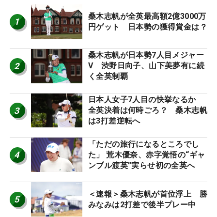
桑木志帆が全英最高額2億3000万
1
円ゲット 日本勢の獲得賞金は？
桑木志帆が日本勢7人目メジャー
2
V 渋野日向子、山下美夢有に続
く全英制覇
日本人女子7人目の快挙なるか
3
全英決着は何時ごろ？ 桑木志帆
は3打差逆転へ
「ただの旅行になるところでし
4
た」 荒木優奈、赤字覚悟の“ギャ
ンブル渡英”実らせ初の全英へ
＜速報＞桑木志帆が首位浮上 勝
5
みなみは2打差で後半プレー中