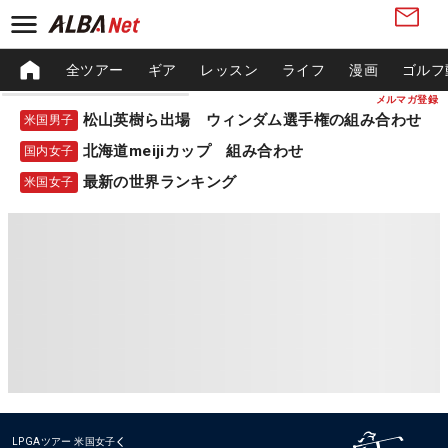
全ツアー
ギア
レッスン
ライフ
漫画
ゴルフ
メルマガ登録
松山英樹ら出場 ウィンダム選手権の組み合わせ
米国男子
北海道meijiカップ 組み合わせ
国内女子
最新の世界ランキング
米国女子
LPGAツアー
米国女子