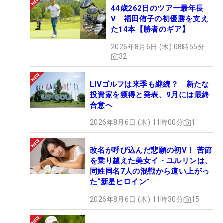
44歳262日のツアー最年長
V 福田侑子の初優勝を支え
た14本【勝者のギア】
2026年8月6日 (木) 08時55分
32
LIVゴルフは来季も継続？ 新たな
投資家を獲得と発表、9月には最終
合意へ
2026年8月6日 (木) 11時00分
1
改名が呼び込んだ悲願の初V！ 苦節
を乗り越えた美女イ・ユルリンは、
同姓同名7人の混戦から這い上がっ
た“新星ヒロイン”
2026年8月6日 (木) 11時30分
15