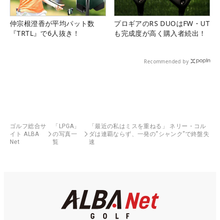
仲宗根澄香が平均パット数
プロギアのRS DUOはFW・UT
『TRTL』で6人抜き！
も完成度が高く購入者続出！
Recommended by
ゴルフ総合サ
「LPGA」
「最近の私はミスを重ねる」 ネリー・コル
イト ALBA
の写真一
ダは連覇ならず、一発の“シャンク”で終盤失
Net
覧
速