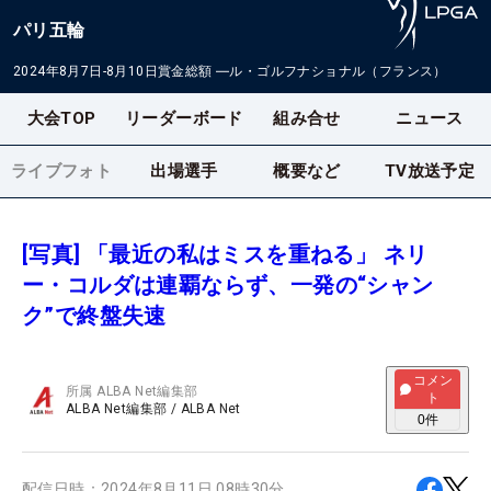
パリ五輪
2024年8月7日-8月10日
賞金総額
―
ル・ゴルフナショナル（フランス）
大会TOP
リーダーボード
組み合せ
ニュース
ライブフォト
出場選手
概要など
TV放送予定
[写真] 「最近の私はミスを重ねる」 ネリ
ー・コルダは連覇ならず、一発の“シャン
ク”で終盤失速
コメン
所属
ALBA Net編集部
ト
ALBA Net編集部
/
ALBA Net
0
件
配信日時：
2024年8月11日 08時30分