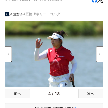
#
五輪
#
ネリー・コルダ
米国女子
4
/
18
前へ
次へ