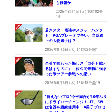
も影響か
2026年8月4日 (火) 10時02分
1
若きスター候補やメジャーハンター
も PGAプレーオフ争い、当落線
上の大物選手は？
2026年8月6日 (木) 14時02分
1
全英で味わった悔しさ「自分も戦え
るはずなのに」 佐久間朱莉に強ま
った米ツアー参戦への思い
2026年8月6日 (木) 16時45分
19
“替えないプロ”今平周吾が10年ぶり
にドライバーチェンジ！ UT、5W
は名器を継続使用中 #男子プロセ