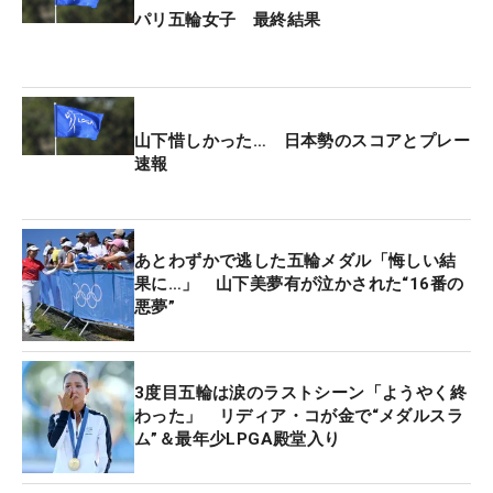
パリ五輪女子 最終結果
山下惜しかった… 日本勢のスコアとプレー
速報
あとわずかで逃した五輪メダル「悔しい結
果に…」 山下美夢有が泣かされた“16番の
悪夢”
3度目五輪は涙のラストシーン「ようやく終
わった」 リディア・コが金で“メダルスラ
ム”＆最年少LPGA殿堂入り