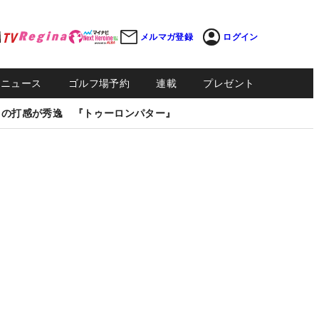
メルマガ登録
ログイン
Sニュース
ゴルフ場予約
連載
プレゼント
しの打感が秀逸 『トゥーロンパター』