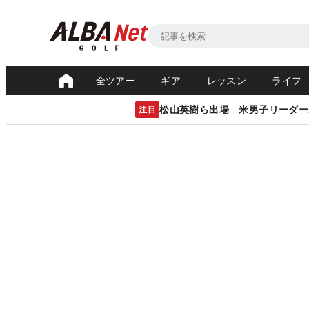
全ツアー
ギア
レッスン
ライフ
松山英樹ら出場 米男子リーダー
注目