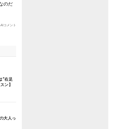
は“右足
ッスン】
姿の大人っ