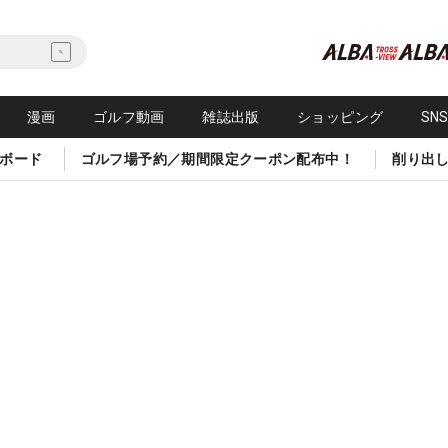
漫画
ゴルフ動画
雑誌出版
ショッピング
SN
ボード
ゴルフ場予約／期間限定クーポン配布中！
削り出