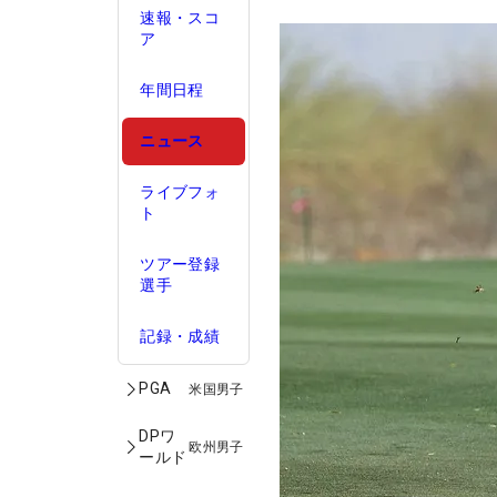
速報・スコ
ア
年間日程
ニュース
ライブフォ
ト
ツアー登録
選手
記録・成績
PGA
米国男子
DPワ
欧州男子
ールド