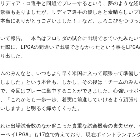
とリディア・コ選手と同組でプレーするという、夢のような経
直緊張もありましたが、リディア選手の優しさと素晴らしいプ
。本当にありがとうございました！」など、よろこびをつづっ
ついて報告。「本当はフロリダの試合に出場できていたみたい
た際に、LPGAの間違いで出場できなかったという事をLPG
切り出した。
ームのみんなと、いつもより早く米国に入って頑張って準備し
揺しました」という本音も。しかし、その後は「チームのみん
げで、今回はプレーに集中することができました。心強いサポ
」、「これからも一歩一歩、着実に前進していけるよう頑張り
願いします」と明るく締めくくった。
られた出場試合数のなか起こった貴重な試合機会の喪失だが、
ーベイLPGA」も17位で終えており、現在ポイントランキング