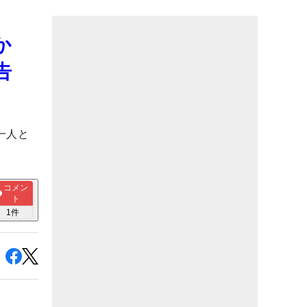
か
告
一人と
コメン
ト
1
件