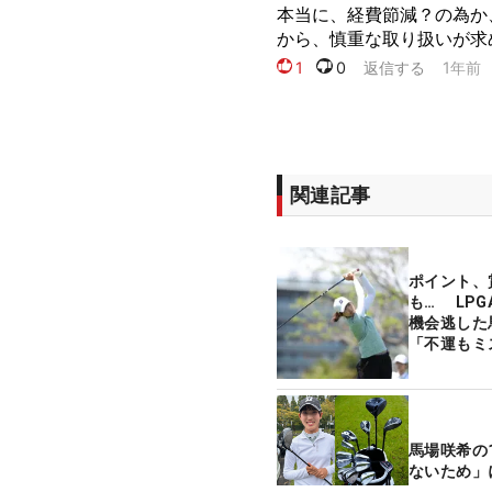
関連記事
ポイント、
も… LPGAツアーのミスで出場
機会逃した
「不運もミ
て」
馬場咲希の
ないため」