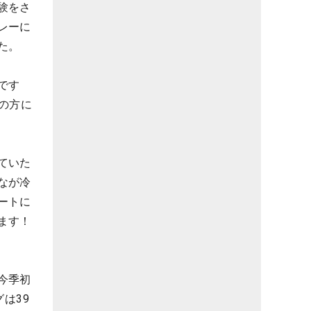
験をさ
レーに
た。
です
Aの方に
ていた
なが冷
ートに
ます！
今季初
は39