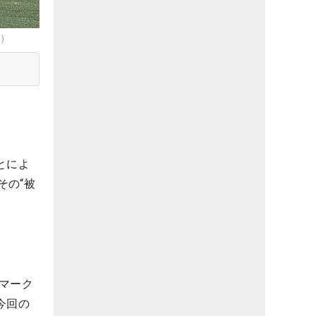
s）
とによ
その“被
マーク
今回の