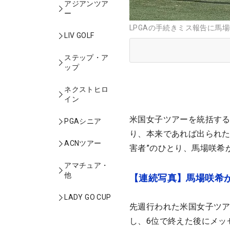
アジアンツア
ー
LPGAの手続きミス報告に馬場
LIV GOLF
ステップ・ア
ップ
ネクストヒロ
イン
米国女子ツアーを統括する
PGAシニア
り、本来であれば出られた
ACNツアー
害者”のひとり、馬場咲希
アマチュア・
他
【連続写真】馬場咲希が
LADY GO CUP
先週行われた米国女子ツア
し、6位で終えた後にメッ