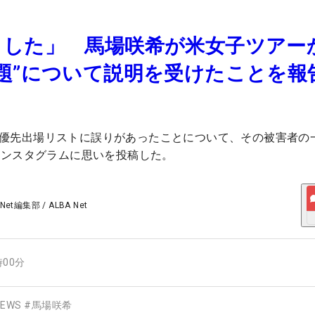
ました」 馬場咲希が米女子ツアー
題”について説明を受けたことを報
ズンの優先出場リストに誤りがあったことについて、その被害者の
インスタグラムに思いを投稿した。
 Net編集部
/
ALBA Net
時00分
EWS
#
馬場咲希