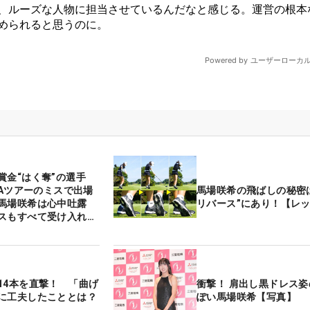
賞金“はく奪”の選手
馬場咲希の飛ばしの秘密
馬場咲希は心中吐露
リバース”にあり！【レ
スもすべて受け入れ
14本を直撃！ 「曲げ
衝撃！ 肩出し黒ドレス
に工夫したこととは？
ぽい馬場咲希【写真】