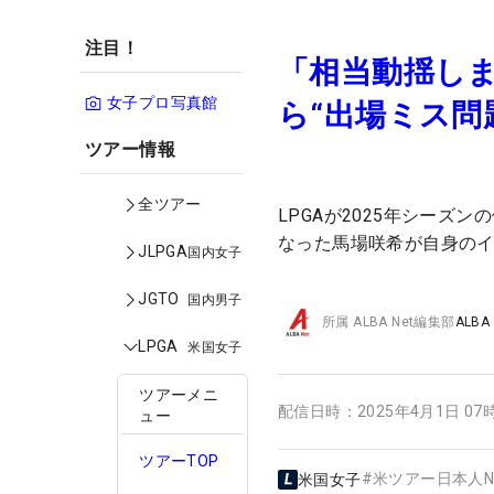
注目！
「相当動揺し
女子プロ写真館
ら“出場ミス問
ツアー情報
全ツアー
LPGAが2025年シー
なった馬場咲希が自身の
JLPGA
国内女子
JGTO
国内男子
所属
ALBA Net編集部
ALBA
LPGA
米国女子
ツアーメニ
配信日時：
2025年4月1日 07
ュー
ツアーTOP
#
米ツアー日本人N
米国女子