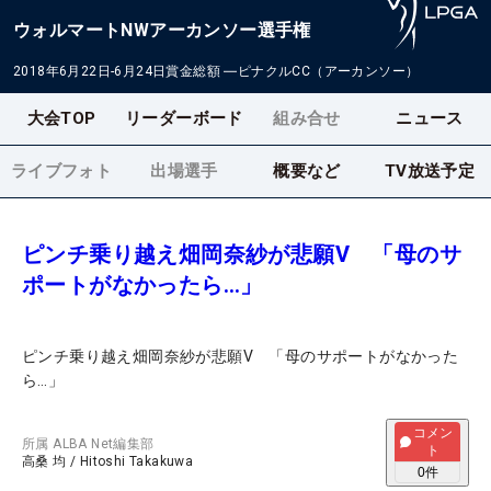
ウォルマートNWアーカンソー選手権
2018年6月22日-6月24日
賞金総額
―
ピナクルCC（アーカンソー）
大会TOP
リーダーボード
組み合せ
ニュース
ライブフォト
出場選手
概要など
TV放送予定
ピンチ乗り越え畑岡奈紗が悲願V 「母のサ
ポートがなかったら…」
ピンチ乗り越え畑岡奈紗が悲願V 「母のサポートがなかった
ら…」
コメン
所属
ALBA Net編集部
ト
高桑 均
/
Hitoshi Takakuwa
0
件