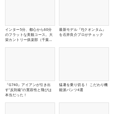
インター5分、都心から60分
最新モデル『FJクオンタム』
のフラットな美観コース。大
を石井良介プロがチェック
栄カントリー俱楽部（千葉
県）
『G740』アイアンが引き出
猛暑を乗り切る！ こだわり機
す“反則級”の寛容性と飛びは
能派パンツ4選
本当だった！