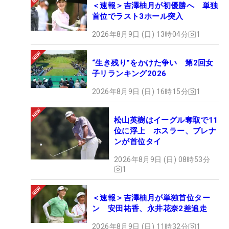
＜速報＞吉澤柚月が初優勝へ 単独
首位でラスト3ホール突入
2026年8月9日 (日) 13時04分
1
“生き残り”をかけた争い 第2回女
子リランキング2026
2026年8月9日 (日) 16時15分
1
松山英樹はイーグル奪取で11
位に浮上 ホスラー、ブレナ
ンが首位タイ
2026年8月9日 (日) 08時53分
1
＜速報＞吉澤柚月が単独首位ター
ン 安田祐香、永井花奈2差追走
2026年8月9日 (日) 11時32分
1