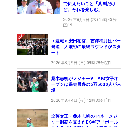
て伝えたいこと「真剣だけ
ど、それを楽しむ」
2026年8月6日 (木) 17時43分
19
＜速報＞安田祐香、吉澤柚月はパー
発進 大混戦の最終ラウンドがスタ
ート
2026年8月9日 (日) 09時28分
1
桑木志帆がメジャーV AIG女子オ
ープンは過去最多の5万5000人が来
場
2026年8月4日 (火) 12時30分
1
全英女王・桑木志帆の14本 メジ
ャー制覇を支えたBSギア「ボール