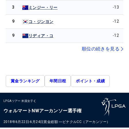
3
-13
ミンジー・リー
9
-12
コ・ジンヨン
9
-12
リディア・コ
順位の続きを見る
賞金ランキング
年間日程
ポイント・成績
LPGAツアー
米国女子
ウォルマートNWアーカンソー選手権
2018年6月22日-6月24日
賞金総額
―
ピナクルCC（アーカンソー）