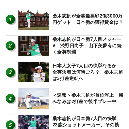
桑木志帆が全英最高額2億3000万
1
円ゲット 日本勢の獲得賞金は？
桑木志帆が日本勢7人目メジャー
2
V 渋野日向子、山下美夢有に続
く全英制覇
日本人女子7人目の快挙なるか
3
全英決着は何時ごろ？ 桑木志帆
は3打差逆転へ
＜速報＞桑木志帆が首位浮上 勝
4
みなみは2打差で後半プレー中
桑木志帆が日本勢7人目の快挙
5
23歳ショットメーカー、その軌