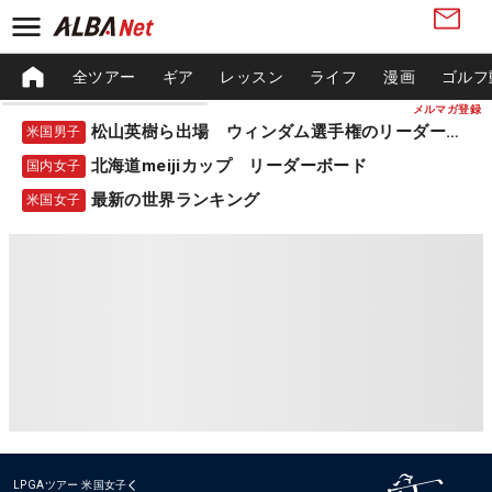
全ツアー
ギア
レッスン
ライフ
漫画
ゴルフ
メルマガ登録
松山英樹ら出場 ウィンダム選手権のリーダーボード
米国男子
北海道meijiカップ リーダーボード
国内女子
最新の世界ランキング
米国女子
LPGAツアー
米国女子