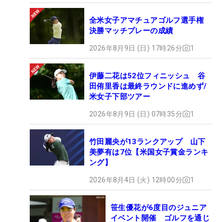
全米女子アマチュアゴルフ選手権
決勝マッチプレーの成績
2026年8月9日 (日) 17時26分
1
伊藤二花は52位フィニッシュ 谷
田侑里香は最終ラウンドに進めず/
米女子下部ツアー
2026年8月9日 (日) 07時35分
1
竹田麗央が13ランクアップ 山下
美夢有は7位【米国女子賞金ランキ
ング】
2026年8月4日 (火) 12時00分
1
笹生優花が6度目のジュニア
イベント開催 ゴルフを通じ