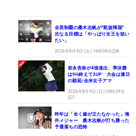
全英制覇の桑木志帆が“凱旋帰国”
次なる目標は「やっぱり女王を狙い
たい」
2026年8月4日 (火) 16時58分
8
岩永杏奈が4強進出、準決勝
は9H終えて3UP 大会は連日
の順延/全米女子アマ
2026年8月9日 (日) 09時39分
1
昨年は「全く歯が立たなかった」海
外メジャー 桑木志帆が打ち勝った
予選落ちの恐怖