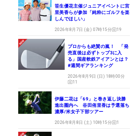
笹生優花主催ジュニアイベントに宮
里美香らが参加「純粋にゴルフを楽
しんでほしい」
2026年8月7日 (金) 07時15分
19
プロからも絶賛の嵐！ 「発
売直後は必ずトップ3に入
る」国産軟鉄アイアンとは？
#週間ギアランキング
2026年8月9日 (日) 18時00分
11
伊藤二花は「69」と巻き返し決勝
進出圏内へ 谷田侑里香は予選落ち
濃厚/米女子下部ツアー
2026年8月8日 (土) 10時15分
1