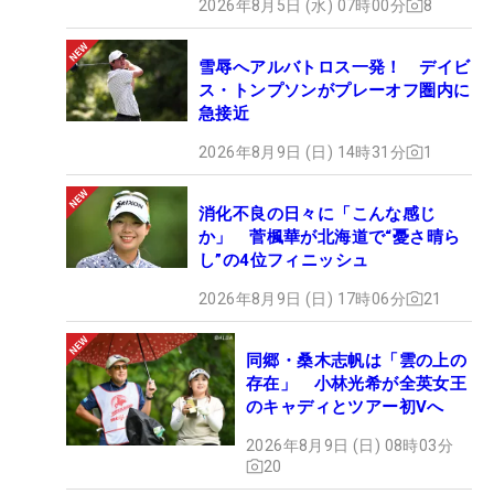
2026年8月5日 (水) 07時00分
8
雪辱へアルバトロス一発！ デイビ
ス・トンプソンがプレーオフ圏内に
急接近
2026年8月9日 (日) 14時31分
1
消化不良の日々に「こんな感じ
か」 菅楓華が北海道で“憂さ晴ら
し”の4位フィニッシュ
2026年8月9日 (日) 17時06分
21
同郷・桑木志帆は「雲の上の
存在」 小林光希が全英女王
のキャディとツアー初Vへ
2026年8月9日 (日) 08時03分
20