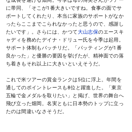
な成長を遂げる畑岡。今季は母の博美さんがツアー
に帯同、「そこが1番大きいですね。食事の面でサ
ポートしてくれたり、本当に家族のサポートがなか
ったらここまでこられなかったと思うので、感謝し
たいです」。さらには、かつて
大山志保
のエースキ
ャディを務めたデイナ・ドリュー氏を今季は起用。
サポート体制もバッチリだ。「パッティングが1番
良かった」と優勝の要因を挙げたが、精神面での落
ち着きもそれ以上に大きいといえそうだ。
これで米ツアーの賞金ランクは5位に浮上。年間を
通してのポイントレースも8位と躍進した。「東京
五輪で金メダルを取りたい」と掲げ、世界の舞台へ
飛び立った畑岡。名実ともに日本勢のトップに立っ
たのは間違いなさそうだ。