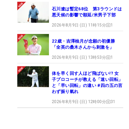
石川遼は暫定68位 第3ラウンドは
悪天候の影響で順延/米男子下部
2026年8月9日 (日) 11時15分
1
22歳・吉澤柚月が念願の初優勝
「全英の桑木さんから刺激を」
2026年8月9日 (日) 13時53分
1
体を早く回す人ほど飛ばない!? 女
子プロコーチが教える「速い回転」
と「早い回転」の違い #四の五の言
わず振り氣れ
2026年8月9日 (日) 12時00分
31