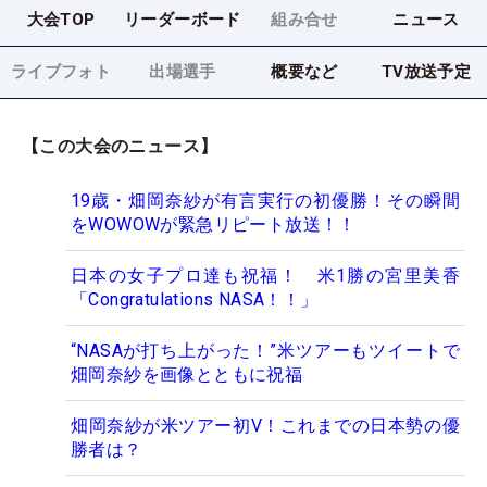
大会TOP
リーダーボード
組み合せ
ニュース
ライブフォト
出場選手
概要など
TV放送予定
【この大会のニュース】
19歳・畑岡奈紗が有言実行の初優勝！その瞬間
をWOWOWが緊急リピート放送！！
日本の女子プロ達も祝福！ 米1勝の宮里美香
「Congratulations NASA！！」
“NASAが打ち上がった！”米ツアーもツイートで
畑岡奈紗を画像とともに祝福
畑岡奈紗が米ツアー初V！これまでの日本勢の優
勝者は？