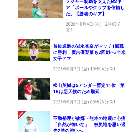
メジャー制覇を支えたBSギ
ア「ボールやクラブを信頼し
た」【勝者のギア】
2026年8月4日 (火) 12時00分
1
首位通過の岩永杏奈がマッチ1回戦
に勝利 廣吉優梨菜も2回戦へ/全米
女子アマ
2026年8月7日 (金) 10時04分
1
松山英樹は5アンダー暫定11位 第
1Rは悪天候のため順延
2026年8月7日 (金) 08時26分
1
不動裕理が故郷・熊本の地震に心痛
「自然が怖いな」 被災地を思い過
去2勝の戦いへ