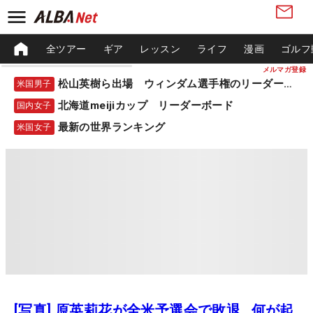
全ツアー
ギア
レッスン
ライフ
漫画
ゴルフ
メルマガ登録
松山英樹ら出場 ウィンダム選手権のリーダーボード
米国男子
北海道meijiカップ リーダーボード
国内女子
最新の世界ランキング
米国女子
[写真] 原英莉花が全米予選会で敗退…何が起