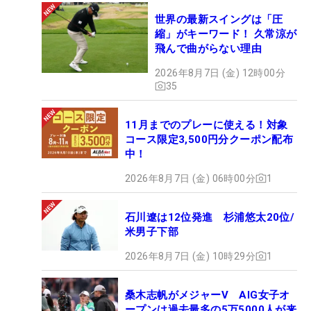
世界の最新スイングは「圧
縮」がキーワード！ 久常涼が
飛んで曲がらない理由
2026年8月7日 (金) 12時00分
35
11月までのプレーに使える！対象
コース限定3,500円分クーポン配布
中！
2026年8月7日 (金) 06時00分
1
石川遼は12位発進 杉浦悠太20位/
米男子下部
2026年8月7日 (金) 10時29分
1
桑木志帆がメジャーV AIG女子オ
ープンは過去最多の5万5000人が来