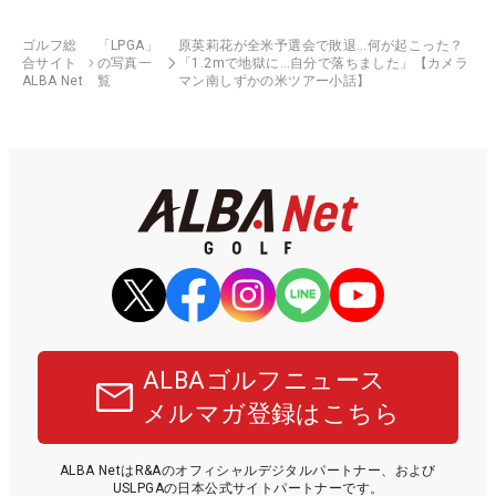
ゴルフ総
「LPGA」
原英莉花が全米予選会で敗退…何が起こった？
合サイト
の写真一
「1.2mで地獄に…自分で落ちました」【カメラ
ALBA Net
覧
マン南しずかの米ツアー小話】
ALBAゴルフニュース
メルマガ登録はこちら
ALBA NetはR&Aのオフィシャルデジタルパートナー、および
USLPGAの日本公式サイトパートナーです。