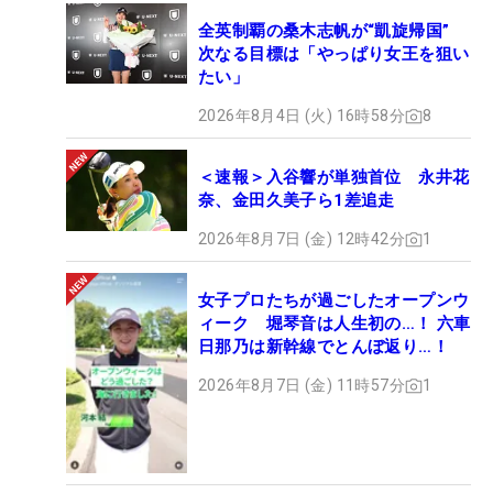
全英制覇の桑木志帆が“凱旋帰国”
次なる目標は「やっぱり女王を狙い
たい」
2026年8月4日 (火) 16時58分
8
＜速報＞入谷響が単独首位 永井花
奈、金田久美子ら1差追走
2026年8月7日 (金) 12時42分
1
女子プロたちが過ごしたオープンウ
ィーク 堀琴音は人生初の…！ 六車
日那乃は新幹線でとんぼ返り…！
2026年8月7日 (金) 11時57分
1