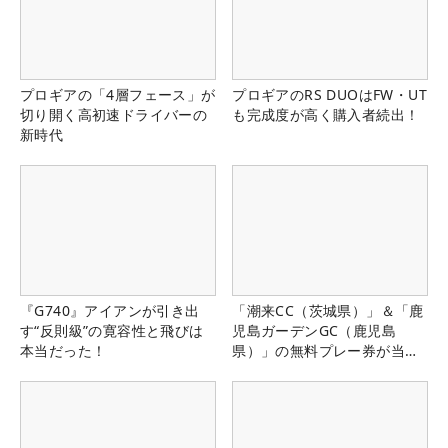
プロギアの「4層フェース」が
プロギアのRS DUOはFW・UT
切り開く高初速ドライバーの
も完成度が高く購入者続出！
新時代
『G740』アイアンが引き出
「潮来CC（茨城県）」＆「鹿
す“反則級”の寛容性と飛びは
児島ガーデンGC（鹿児島
本当だった！
県）」の無料プレー券が当た
る！！