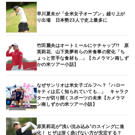
早川夏未が「全米女子オープン」繰り上が
り出場 日本勢23人で史上最多に
竹田麗央はオートミールにケチャップ!? 原
英莉花、山下美夢有らの米食事の変化「ち
ょっと苦手な食材も…」【カメラマン南しず
かの米ツアー小話】
なぜサンリオは米女子ゴルフへ？「ハロー
キティは広く知られていても…」 キャラク
ターが切り開くスポーツの未来【カメラマ
ン南しずかの米ツアー小話】
原英莉花が“浅い沈み込み”のスイングに進
化！ ヒザは深く曲げない方が安定する？