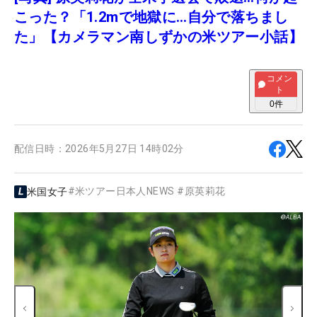
こった？「1.2mで地獄に…自分で落ちまし
た」【カメラマン南しずかの米ツアー小話】
コメン
ト
0
件
配信日時：
2026年5月27日 14時02分
#
米ツアー日本人NEWS
#
原英莉花
米国女子