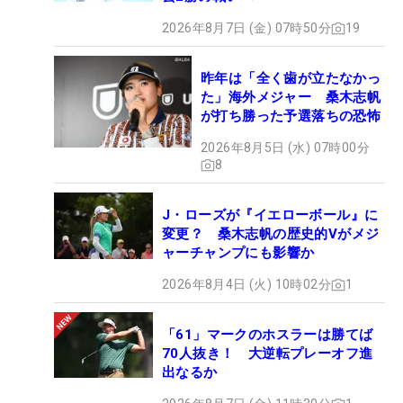
2026年8月7日 (金) 07時50分
19
昨年は「全く歯が立たなかっ
た」海外メジャー 桑木志帆
が打ち勝った予選落ちの恐怖
2026年8月5日 (水) 07時00分
8
J・ローズが『イエローボール』に
変更？ 桑木志帆の歴史的Vがメジ
ャーチャンプにも影響か
2026年8月4日 (火) 10時02分
1
「61」マークのホスラーは勝てば
70人抜き！ 大逆転プレーオフ進
出なるか