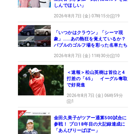
しんでほしい」
2026年8月7日 (金) 07時15分
19
「いつかはクラウン」「シーマ現
象」……あの熱狂を覚えているか？
バブルのゴルフ場を彩った名車たち
2026年8月7日 (金) 11時30分
10
＜速報＞松山英樹は首位と4
打差の「65」 イーグル奪取
で好発進
2026年8月7日 (金) 06時59分
1
金田久美子がツアー通算500試合に
参戦！ プロ18年目の大記録達成に
「あんびりーばぼー」