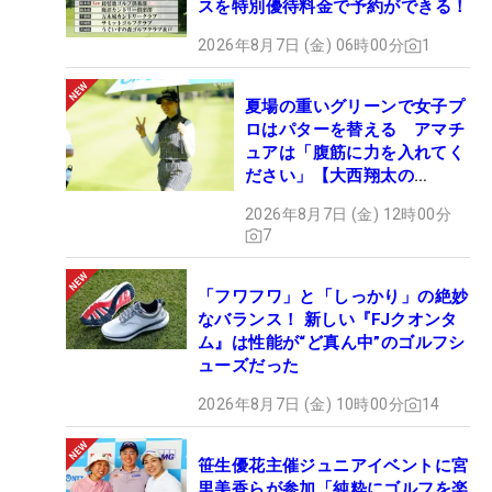
スを特別優待料金で予約ができる！
2026年8月7日 (金) 06時00分
1
夏場の重いグリーンで女子プ
ロはパターを替える アマチ
ュアは「腹筋に力を入れてく
ださい」【大西翔太の
HOTSHOT】
2026年8月7日 (金) 12時00分
7
「フワフワ」と「しっかり」の絶妙
なバランス！ 新しい『FJクオンタ
ム』は性能が“ど真ん中”のゴルフシ
ューズだった
2026年8月7日 (金) 10時00分
14
笹生優花主催ジュニアイベントに宮
里美香らが参加「純粋にゴルフを楽