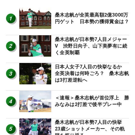
桑木志帆が全英最高額2億3000万
1
円ゲット 日本勢の獲得賞金は？
桑木志帆が日本勢7人目メジャー
2
V 渋野日向子、山下美夢有に続
く全英制覇
日本人女子7人目の快挙なるか
3
全英決着は何時ごろ？ 桑木志帆
は3打差逆転へ
＜速報＞桑木志帆が首位浮上 勝
4
みなみは2打差で後半プレー中
桑木志帆が日本勢7人目の快挙
5
23歳ショットメーカー、その軌