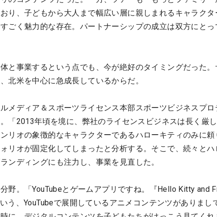
ており、子どもから大人まで幅広い層に親しまれるキャラクタ
ですごく魅力的な存在。パートナーシップの成立は双方にとっ
団体と事業するという点でも、今が絶好のタイミングだった。
年、北米を中心に急成長しているからだ。
タルメディア＆スポーツライセンス本部スポーツビジネスプロ
。「2013年頃を境に、弊社のライセンスビジネスは長く厳
サンリオの象徴的なキャラクターであるハローキティのみに頼
フォリオが固定化してしまったと分析する。そこで、続々とハ
ブランディングにも注力し、事業を見直した。
YouTubeとゲームアプリですね。『Hello Kitty and Fri
tures』という、YouTubeで展開しているアニメコンテンツがありま
た時に、デジタルコンテンツを子どもたちがけっこう見てくれ