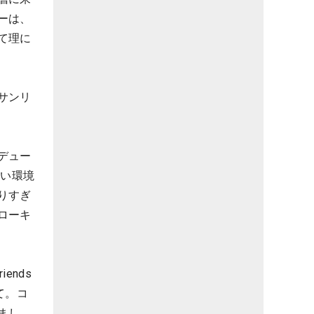
ーは、
て理に
サンリ
デュー
しい環境
りすぎ
ローキ
ends
して。コ
まし