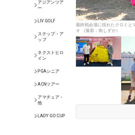
アジアンツア
ー
LIV GOLF
最終戦会場に現れたクロミとマイメロ
オ （撮影：南しずか）
ステップ・ア
ップ
ネクストヒロ
イン
PGAシニア
ACNツアー
アマチュア・
他
LADY GO CUP