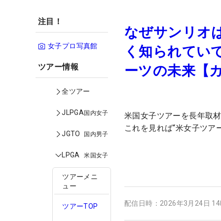
注目！
なぜサンリオ
女子プロ写真館
く知られてい
ツアー情報
ーツの未来【
全ツアー
JLPGA
国内女子
米国女子ツアーを長年取
これを見れば“米女子ツアー
JGTO
国内男子
LPGA
米国女子
ツアーメニ
ュー
配信日時：
2026年3月24日 1
ツアーTOP