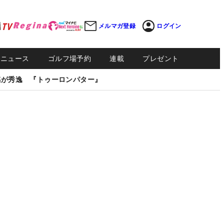
メルマガ登録
ログイン
Sニュース
ゴルフ場予約
連載
プレゼント
感が秀逸 『トゥーロンパター』