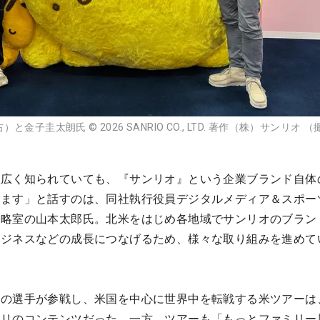
子圭太朗氏 ©︎ 2026 SANRIO CO., LTD. 著作（株）サンリオ 
は広く知られていても、『サンリオ』という企業ブランド自体
ります」と話すのは、同社執行役員デジタルメディア＆スポー
戦略室の山本太郎氏。北米をはじめ各地域でサンリオのブラン
ビジネスなどの成長につなげるため、様々な取り組みを進めて
国の選手が参戦し、米国を中心に世界中を転戦する米ツアーは
タリのコンテンツだった。一方、ツアーも「もっとファミリー