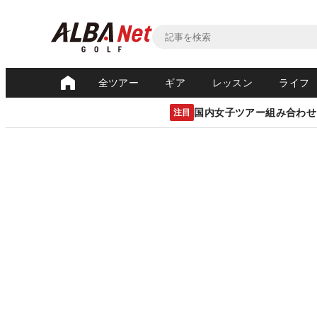
全ツアー
ギア
レッスン
ライフ
国内女子ツアー組み合わせ
注目