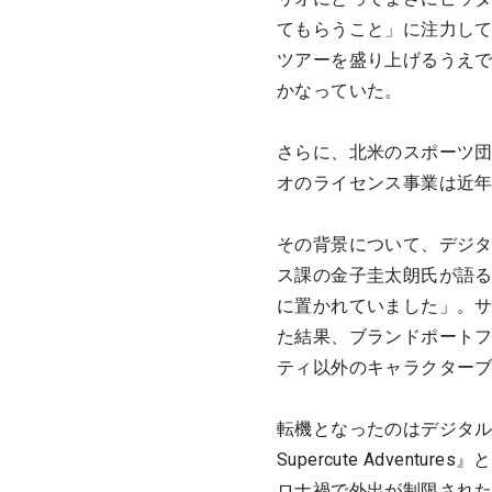
てもらうこと」に注力し
ツアーを盛り上げるうえ
かなっていた。
さらに、北米のスポーツ
オのライセンス事業は近
その背景について、デジ
ス課の金子圭太朗氏が語る
に置かれていました」。
た結果、ブランドポート
ティ以外のキャラクター
転機となったのはデジタル分野。「
Supercute Adven
ロナ禍で外出が制限され