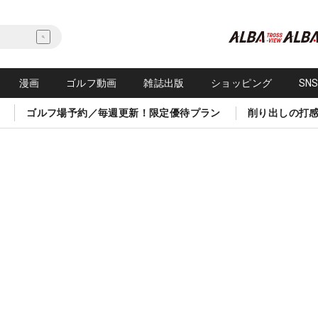
漫画
ゴルフ動画
雑誌出版
ショッピング
SN
ゴルフ場予約／毎週更新！限定優待プラン
削り出しの打