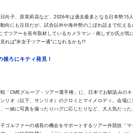
日向子、原英莉花など、2026年は過去最多となる日本勢15
の動向にも注目だが、試合以外や海外勢のこぼれ話まで伝える
こでツアーを長年取材しているカメラマン・南しずか氏が気
見れば“米女子ツアー通”になれるかも!?
の後ろにキティ発見！
戦「CMEグループ・ツアー選手権」に、日本でお馴染みのキ
サンリオ（以下、サンリオ）のクロミとマイメロディ。会場に
れ、一緒に写真を撮ったりハグに応じたりなど、大人気だった
女子ゴルファーの成長の機会をサポートするツアー外競技「マ