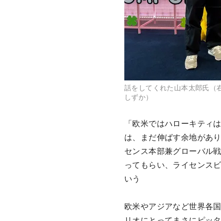
話をしてくれた山本太郎氏（右）と金
しずか）
「欧米ではハローキティ
は、まだ伸ばす余地があ
センス本部兼グローバル
ってもらい、ライセンス
いう
欧米やアジアなど世界各
リオにとってまさにピッ