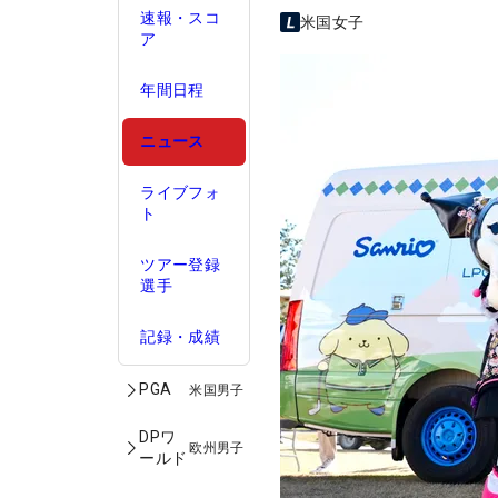
速報・スコ
米国女子
ア
年間日程
ニュース
ライブフォ
ト
ツアー登録
選手
記録・成績
PGA
米国男子
DPワ
欧州男子
ールド