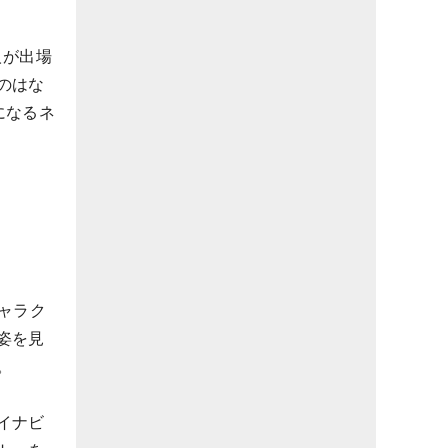
人が出場
のはな
になるネ
ャラク
姿を見
。
イナビ