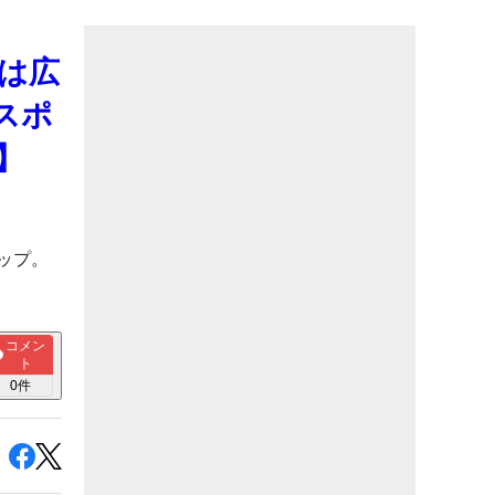
は広
スポ
】
ップ。
コメン
ト
0
件