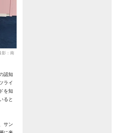
（撮影：南
の認知
ツライ
ドを知
いると
、サン
層に来