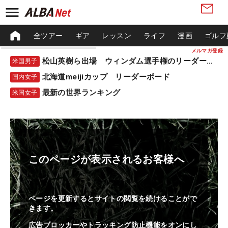
全ツアー
ギア
レッスン
ライフ
漫画
ゴルフ
メルマガ登録
松山英樹ら出場 ウィンダム選手権のリーダーボード
米国男子
北海道meijiカップ リーダーボード
国内女子
最新の世界ランキング
米国女子
このページが表示されるお客様へ
ページを更新するとサイトの閲覧を続けることがで
きます。
広告ブロッカーやトラッキング防止機能をオンにし