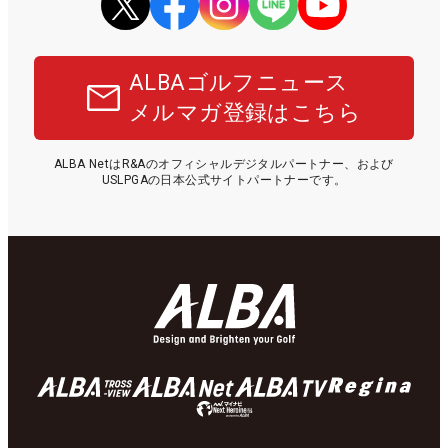
ALBAゴルフニュース
メルマガ登録はこちら
ALBA NetはR&Aのオフィシャルデジタルパートナー、および
USLPGAの日本公式サイトパートナーです。