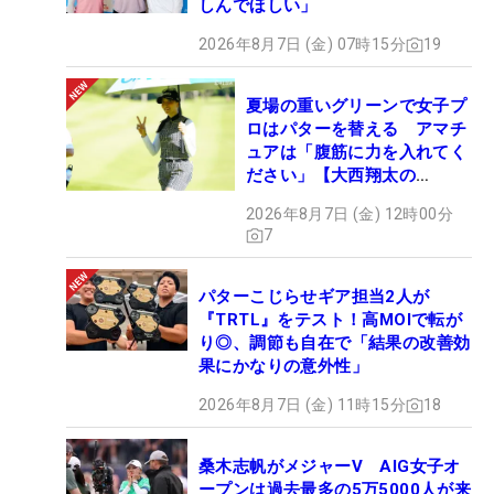
しんでほしい」
2026年8月7日 (金) 07時15分
19
夏場の重いグリーンで女子プ
ロはパターを替える アマチ
ュアは「腹筋に力を入れてく
ださい」【大西翔太の
HOTSHOT】
2026年8月7日 (金) 12時00分
7
パターこじらせギア担当2人が
『TRTL』をテスト！高MOIで転が
り◎、調節も自在で「結果の改善効
果にかなりの意外性」
2026年8月7日 (金) 11時15分
18
桑木志帆がメジャーV AIG女子オ
ープンは過去最多の5万5000人が来