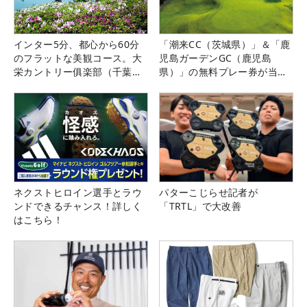
インター5分、都心から60分
「潮来CC（茨城県）」＆「鹿
のフラットな美観コース。大
児島ガーデンGC（鹿児島
栄カントリー俱楽部（千葉
県）」の無料プレー券が当た
県）
る！！
ネクストヒロイン選手とラウ
パターこじらせ記者が
ンドできるチャンス！詳しく
「TRTL」で大改善
はこちら！