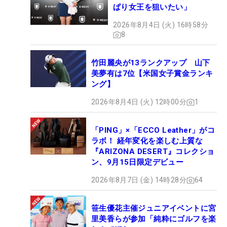
ぱり女王を狙いたい」
2026年8月4日 (火) 16時58分
8
竹田麗央が13ランクアップ 山下
美夢有は7位【米国女子賞金ランキ
ング】
2026年8月4日 (火) 12時00分
1
「PING」×「ECCO Leather」がコ
ラボ！ 経年変化を楽しむ上質な
『ARIZONA DESERT』コレクショ
ン、9月15日限定デビュー
2026年8月7日 (金) 14時28分
64
笹生優花主催ジュニアイベントに宮
里美香らが参加「純粋にゴルフを楽