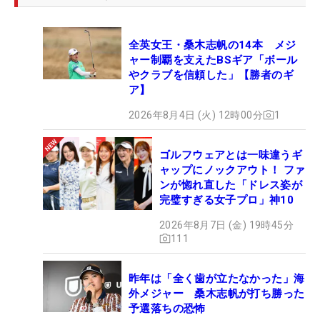
全英女王・桑木志帆の14本 メジ
ャー制覇を支えたBSギア「ボール
やクラブを信頼した」【勝者のギ
ア】
2026年8月4日 (火) 12時00分
1
ゴルフウェアとは一味違うギ
ャップにノックアウト！ ファ
ンが惚れ直した「ドレス姿が
完璧すぎる女子プロ」神10
2026年8月7日 (金) 19時45分
111
昨年は「全く歯が立たなかった」海
外メジャー 桑木志帆が打ち勝った
予選落ちの恐怖