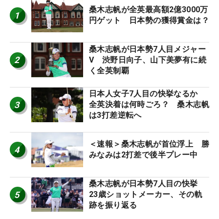
桑木志帆が全英最高額2億3000万
1
円ゲット 日本勢の獲得賞金は？
桑木志帆が日本勢7人目メジャー
2
V 渋野日向子、山下美夢有に続
く全英制覇
日本人女子7人目の快挙なるか
3
全英決着は何時ごろ？ 桑木志帆
は3打差逆転へ
＜速報＞桑木志帆が首位浮上 勝
4
みなみは2打差で後半プレー中
桑木志帆が日本勢7人目の快挙
5
23歳ショットメーカー、その軌
跡を振り返る