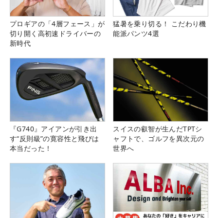
プロギアの「4層フェース」が
猛暑を乗り切る！ こだわり機
切り開く高初速ドライバーの
能派パンツ4選
新時代
『G740』アイアンが引き出
スイスの叡智が生んだTPTシ
す“反則級”の寛容性と飛びは
ャフトで、ゴルフを異次元の
本当だった！
世界へ