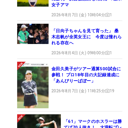
女子アマ
2026年8月7日 (金) 10時04分
1
「日向子ちゃんを見て育った」 桑
木志帆が全英女王に 今度は憧れら
れる存在へ
2026年8月4日 (火) 09時00分
1
金田久美子がツアー通算500試合に
参戦！ プロ18年目の大記録達成に
「あんびりーばぼー」
2026年8月7日 (金) 11時25分
19
「61」マークのホスラーは勝
てば70人抜き！ 大逆転プレ