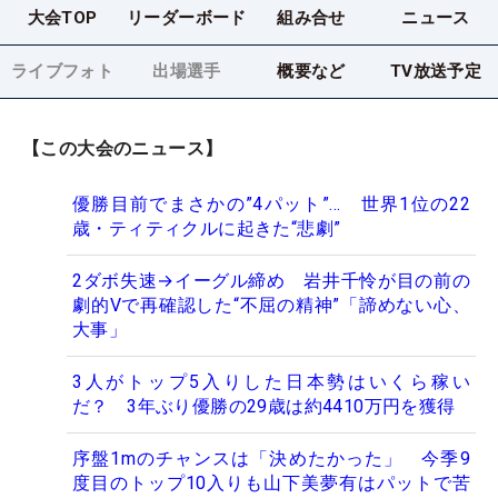
大会TOP
リーダーボード
組み合せ
ニュース
ライブフォト
出場選手
概要など
TV放送予定
【この大会のニュース】
優勝目前でまさかの”4パット”… 世界1位の22
歳・ティティクルに起きた“悲劇”
2ダボ失速→イーグル締め 岩井千怜が目の前の
劇的Vで再確認した“不屈の精神”「諦めない心、
大事」
3人がトップ5入りした日本勢はいくら稼い
だ？ 3年ぶり優勝の29歳は約4410万円を獲得
序盤1mのチャンスは「決めたかった」 今季9
度目のトップ10入りも山下美夢有はパットで苦