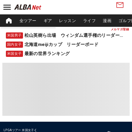
全ツアー
ギア
レッスン
ライフ
漫画
ゴルフ
メルマガ登録
松山英樹ら出場 ウィンダム選手権のリーダーボード
米国男子
北海道meijiカップ リーダーボード
国内女子
最新の世界ランキング
米国女子
LPGAツアー
米国女子