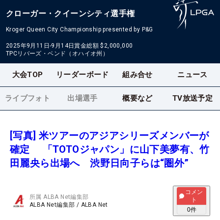
クローガー・クイーンシティ選手権
Kroger Queen City Championship presented by P&G
2025年9月11日-9月14日
賞金総額
$2,000,000
TPCリバーズ・ベンド（オハイオ州）
大会TOP
リーダーボード
組み合せ
ニュース
ライブフォト
出場選手
概要など
TV放送予定
[写真] 米ツアーのアジアシリーズメンバーが
確定 「TOTOジャパン」に山下美夢有、竹
田麗央ら出場へ 渋野日向子らは“圏外”
コメン
所属
ALBA Net編集部
ト
ALBA Net編集部
/
ALBA Net
0
件