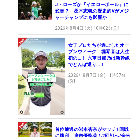
J・ローズが『イエローボール』に
変更？ 桑木志帆の歴史的Vがメジ
ャーチャンプにも影響か
2026年8月4日 (火) 10時02分
1
女子プロたちが過ごしたオー
プンウィーク 堀琴音は人生
初の…！ 六車日那乃は新幹線
でとんぼ返り…！
2026年8月7日 (金) 11時57分
1
首位通過の岩永杏奈がマッチ1回戦
に勝利 廣吉優梨菜も2回戦へ/全米