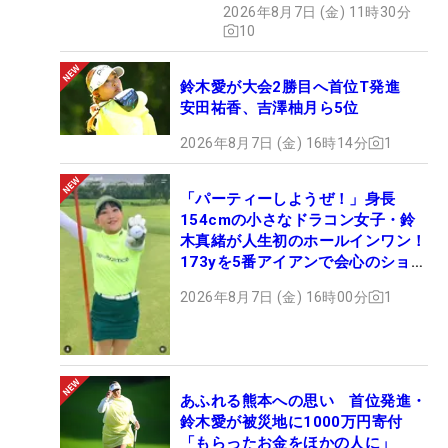
2026年8月7日 (金) 11時30分
10
鈴木愛が大会2勝目へ首位T発進
安田祐香、吉澤柚月ら5位
2026年8月7日 (金) 16時14分
1
「パーティーしようぜ！」身長
154cmの小さなドラコン女子・鈴
木真緒が人生初のホールインワン！
173yを5番アイアンで会心のショッ
ト
2026年8月7日 (金) 16時00分
1
あふれる熊本への思い 首位発進・
鈴木愛が被災地に1000万円寄付
「もらったお金をほかの人に」