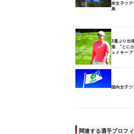
米女子ツア
果
3週ぶり出
進 “とに
ェイキープ
国内女子ツ
関連する選手プロフィ