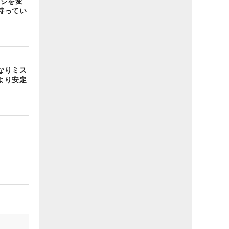
ッジを変
持ってい
なりミス
より安定