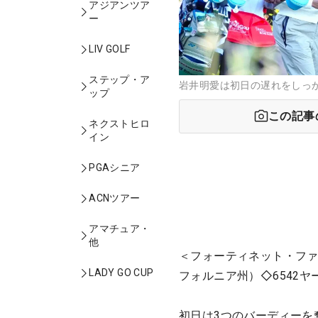
アジアンツア
ー
LIV GOLF
ステップ・ア
岩井明愛は初日の遅れをしっか
ップ
この記事
ネクストヒロ
イン
PGAシニア
ACNツアー
アマチュア・
他
＜フォーティネット・ファ
LADY GO CUP
フォルニア州）◇6542ヤ
初日は3つのバーディーを