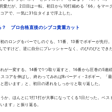
井明愛だが、2日目は一転、初日から10打縮める「66」をマー
コアで、一気に31位タイまで浮上した。
る？ プロ合格直後のシブコ貴重カット
初のロングをパーでしのぐも、11番、13番でボギーが先行
んですけど、逆に自分にプレッシャーなく、のびのびとでき
れが一変する。14番で1つ取り返すと、16番から圧巻の5連
もスコアを伸ばし、終わってみれば8バーディ・2ボギー。「
なと思います」と、初日の遅れをしっかりと取り返した。
うか、ほんとに1打1打が大事になってくる1日だった。ベス
思います」と振り返る。