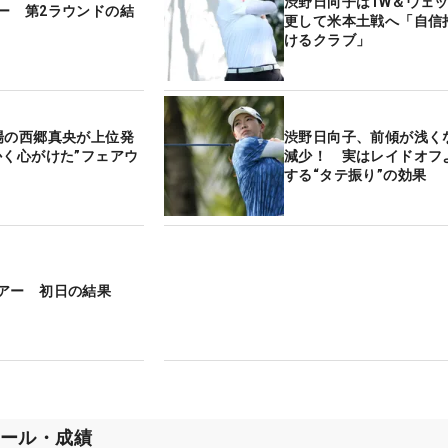
渋野日向子は1W＆ウェ
ー 第2ラウンドの結
更して米本土戦へ「自信
けるクラブ」
場の西郷真央が上位発
渋野日向子、前傾が浅く
かく心がけた”フェアウ
減少！ 実はレイドオフ
する“タテ振り”の効果
アー 初日の結果
ール・成績