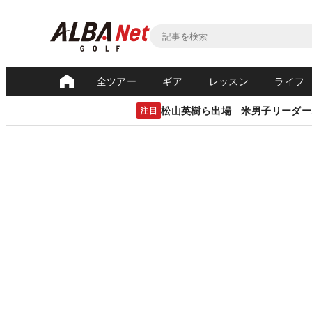
全ツアー
ギア
レッスン
ライフ
松山英樹ら出場 米男子リーダー
注目