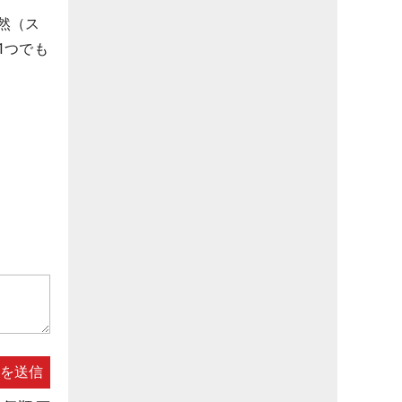
然（ス
1つでも