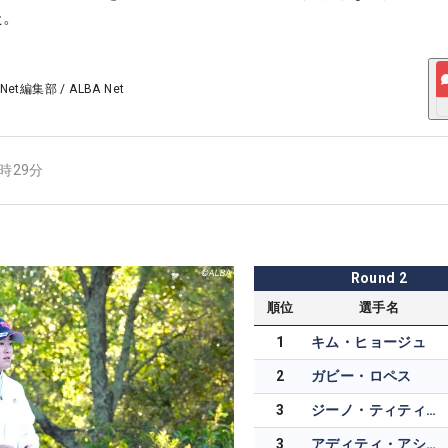
た。
 Net編集部
/
ALBA Net
2時29分
Round
2
順位
選手名
1
キム・ヒョージュ
2
ガビー・ロペス
3
ジーノ・ティティクル
3
アディティ・アショク