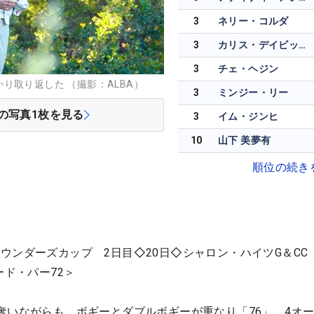
3
ネリー・コルダ
3
カリス・デイビッドソン
3
チェ・ヘジン
り取り返した （撮影：ALBA）
3
ミンジー・リー
の写真
1
枚を見る
3
イム・ジンヒ
10
山下 美夢有
順位の続き
ウンダーズカップ 2日目◇20日◇シャロン・ハイツG＆CC
ード・パー72＞
奪いながらも、ボギーとダブルボギーが重なり「76」。4オ