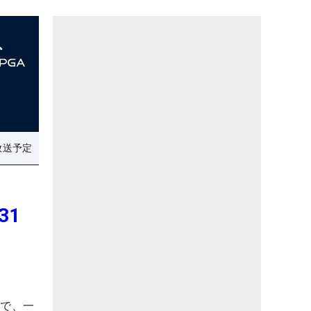
放送予定
31
アで、一