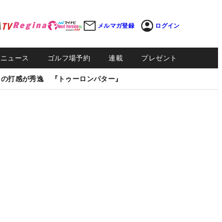
メルマガ登録
ログイン
Sニュース
ゴルフ場予約
連載
プレゼント
しの打感が秀逸 『トゥーロンパター』