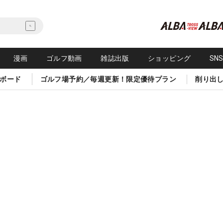
漫画
ゴルフ動画
雑誌出版
ショッピング
SN
ボード
ゴルフ場予約／毎週更新！限定優待プラン
削り出