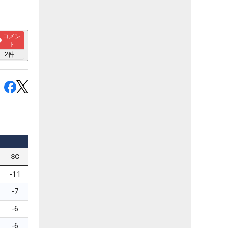
コメン
ト
2
件
SC
-11
-7
-6
-6