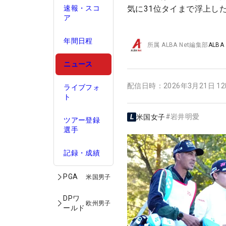
速報・スコ
気に31位タイまで浮上し
ア
年間日程
所属
ALBA Net編集部
ALBA
ニュース
配信日時：
2026年3月21日 1
ライブフォ
ト
#
岩井明愛
米国女子
ツアー登録
選手
記録・成績
PGA
米国男子
DPワ
欧州男子
ールド