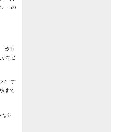
ク。この
。「途中
たかなと
続バーデ
最後まで
トなシ