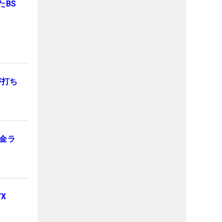
たBS
】
が打ち
金ラ
X