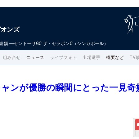
ピオンズ
総額
―
セントーサGC ザ・セラポンC（シンガポール）
組み合せ
ニュース
ライブフォト
出場選手
概要など
TV
・ジャンが優勝の瞬間にとった一見奇