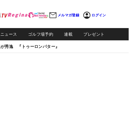
メルマガ登録
ログイン
Sニュース
ゴルフ場予約
連載
プレゼント
感が秀逸 『トゥーロンパター』