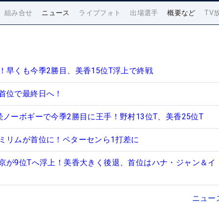
組み合せ
ニュース
ライブフォト
出場選手
概要など
TV
！早くも今季2勝目、美香15位T浮上で終戦
首位で最終日へ！
ノーボギーで今季2勝目に王手！野村13位T、美香25位T
ミリムが首位に！ペターセンら1打差に
京が9位Tへ浮上！美香大きく後退、首位はハナ・ジャン＆イ
ニュー