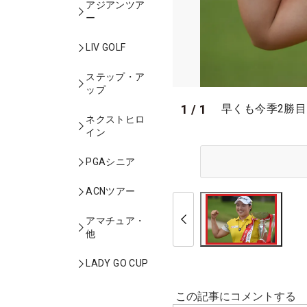
アジアンツア
ー
LIV GOLF
ステップ・ア
ップ
1
/
1
早くも今季2勝目！五輪
ネクストヒロ
イン
PGAシニア
ACNツアー
アマチュア・
他
LADY GO CUP