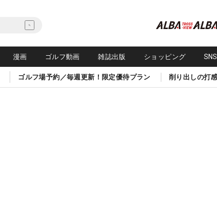
漫画
ゴルフ動画
雑誌出版
ショッピング
SN
ゴルフ場予約／毎週更新！限定優待プラン
削り出しの打