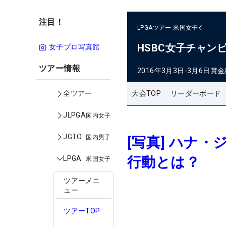
注目！
LPGAツアー
米国女子
HSBC女子チャン
女子プロ写真館
ツアー情報
2016年3月3日-3月6日
賞金
大会TOP
リーダーボード
全ツアー
JLPGA
国内女子
JGTO
国内男子
[写真] ハナ
行動とは？
LPGA
米国女子
ツアーメニ
ュー
ツアーTOP