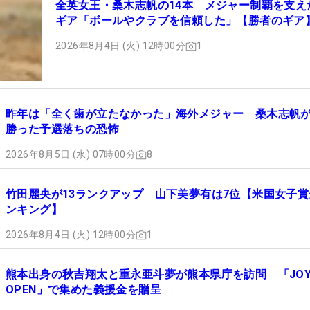
全英女王・桑木志帆の14本 メジャー制覇を支え
ギア「ボールやクラブを信頼した」【勝者のギア
2026年8月4日 (火) 12時00分
1
昨年は「全く歯が立たなかった」海外メジャー 桑木志帆
勝った予選落ちの恐怖
2026年8月5日 (水) 07時00分
8
竹田麗央が13ランクアップ 山下美夢有は7位【米国女子賞
ンキング】
2026年8月4日 (火) 12時00分
1
熊本出身の秋吉翔太と重永亜斗夢が熊本県庁を訪問 「JOY
OPEN」で集めた義援金を贈呈