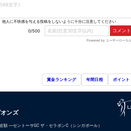
賞金ランキング
年間日程
ポイント
ピオンズ
総額
―
セントーサGC ザ・セラポンC（シンガポール）