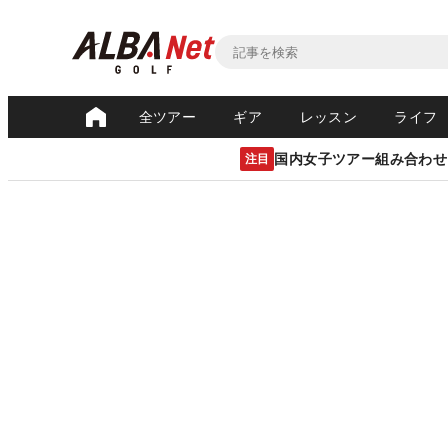
全ツアー
ギア
レッスン
ライフ
国内女子ツアー組み合わせ
注目