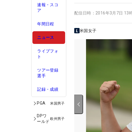
速報・スコ
ア
配信日時：
2016年3月7日 13
年間日程
米国女子
ニュース
ライブフォ
ト
ツアー登録
選手
記録・成績
PGA
米国男子
DPワ
欧州男子
ールド