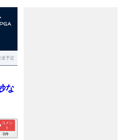
放送予定
妙な
コメン
ト
0
件