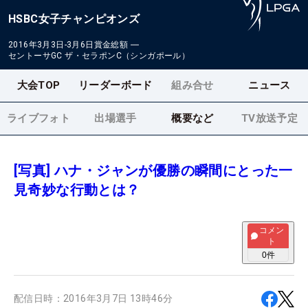
HSBC女子チャンピオンズ
2016年3月3日-3月6日
賞金総額
―
セントーサGC ザ・セラポンC（シンガポール）
大会TOP
リーダーボード
組み合せ
ニュース
ライブフォト
出場選手
概要など
TV放送予定
[写真] ハナ・ジャンが優勝の瞬間にとった一
見奇妙な行動とは？
コメン
ト
0
件
配信日時：
2016年3月7日 13時46分