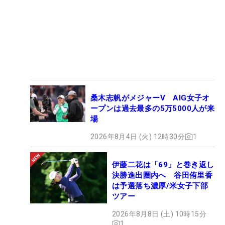
桑木志帆がメジャーV AIG女子オ
ープンは過去最多の5万5000人が来
場
2026年8月4日 (火) 12時30分
1
伊藤二花は「69」と巻き返し
決勝進出圏内へ 谷田侑里香
は予選落ち濃厚/米女子下部
ツアー
2026年8月8日 (土) 10時15分
1