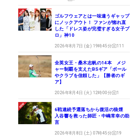
ゴルフウェアとは一味違うギャップ
にノックアウト！ ファンが惚れ直
した「ドレス姿が完璧すぎる女子プ
ロ」神10
2026年8月7日 (金) 19時45分
111
全英女王・桑木志帆の14本 メジ
ャー制覇を支えたBSギア「ボール
やクラブを信頼した」【勝者のギ
ア】
2026年8月4日 (火) 12時00分
1
6戦連続予選落ちから復活の狼煙
入谷響を救った師匠・中嶋常幸の助
言
2026年8月8日 (土) 07時45分
19