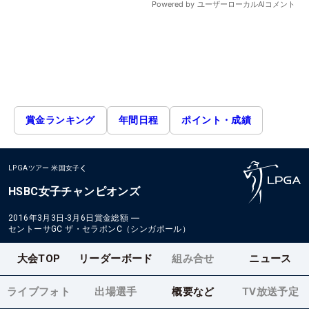
賞金ランキング
年間日程
ポイント・成績
LPGAツアー
米国女子
HSBC女子チャンピオンズ
2016年3月3日-3月6日
賞金総額
―
セントーサGC ザ・セラポンC（シンガポール）
大会TOP
リーダーボード
組み合せ
ニュース
ライブフォト
出場選手
概要など
TV放送予定