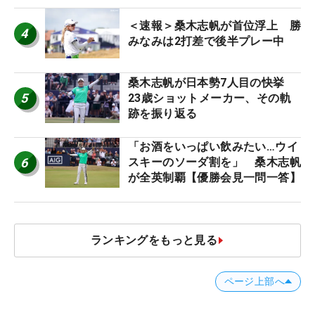
＜速報＞桑木志帆が首位浮上 勝
4
みなみは2打差で後半プレー中
桑木志帆が日本勢7人目の快挙
5
23歳ショットメーカー、その軌
跡を振り返る
「お酒をいっぱい飲みたい…ウイ
6
スキーのソーダ割を」 桑木志帆
が全英制覇【優勝会見一問一答】
ランキングをもっと見る
ページ上部へ