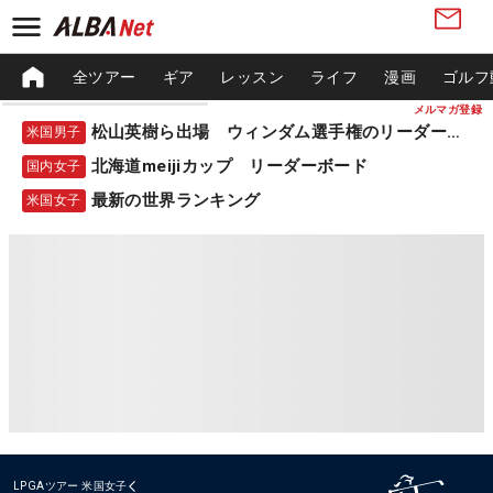
全ツアー
ギア
レッスン
ライフ
漫画
ゴルフ
メルマガ登録
松山英樹ら出場 ウィンダム選手権のリーダーボード
米国男子
北海道meijiカップ リーダーボード
国内女子
最新の世界ランキング
米国女子
LPGAツアー
米国女子