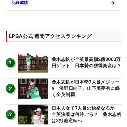
→
記録成績
LPGA公式 週間アクセスランキング
桑木志帆が全英最高額2億3000万
1
円ゲット 日本勢の獲得賞金は？
桑木志帆が日本勢7人目メジャー
2
V 渋野日向子、山下美夢有に続
く全英制覇
日本人女子7人目の快挙なるか
3
全英決着は何時ごろ？ 桑木志帆
は3打差逆転へ