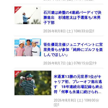
石川遼は終盤の4連続バーディで決
勝進出 杉浦悠太は予選落ち/米男
子下部
2026年8月8日 (土) 10時33分
1
笹生優花主催ジュニアイベントに宮
里美香らが参加「純粋にゴルフを楽
しんでほしい」
2026年8月7日 (金) 07時15分
19
米通算13勝の元世界1位がキ
ャリア初、プレーオフ進出逃
す 18年連続出場記録も終止
符「何事も永遠に続けられな
い」
2026年8月8日 (土) 10時00分
1