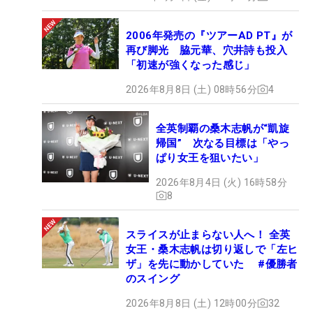
2006年発売の『ツアーAD PT』が
再び脚光 脇元華、穴井詩も投入
「初速が強くなった感じ」
2026年8月8日 (土) 08時56分
4
全英制覇の桑木志帆が“凱旋
帰国” 次なる目標は「やっ
ぱり女王を狙いたい」
2026年8月4日 (火) 16時58分
8
スライスが止まらない人へ！ 全英
女王・桑木志帆は切り返しで「左ヒ
ザ」を先に動かしていた #優勝者
のスイング
2026年8月8日 (土) 12時00分
32