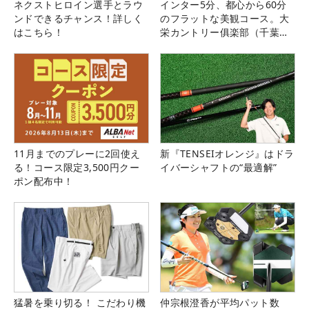
ネクストヒロイン選手とラウ
インター5分、都心から60分
ンドできるチャンス！詳しく
のフラットな美観コース。大
はこちら！
栄カントリー俱楽部（千葉
県）
11月までのプレーに2回使え
新『TENSEIオレンジ』はドラ
る！コース限定3,500円クー
イバーシャフトの“最適解”
ポン配布中！
猛暑を乗り切る！ こだわり機
仲宗根澄香が平均パット数