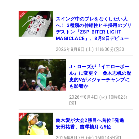
スイング中のブレをなくしたい人
へ！ 3種類の伸縮性ヒモ採用のブリ
ヂストン『ZSP-BITER LIGHT
MAGICLACE』、8月8日デビュー
2026年8月8日 (土) 11時30分
30
J・ローズが『イエローボー
ル』に変更？ 桑木志帆の歴
史的Vがメジャーチャンプに
も影響か
2026年8月4日 (火) 10時02分
1
鈴木愛が大会2勝目へ首位T発進
安田祐香、吉澤柚月ら5位
2026年8月7日 (金) 16時14分
1