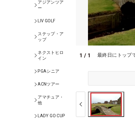
アジアンツア
ー
LIV GOLF
ステップ・ア
ップ
ネクストヒロ
1
/
1
最終日にトップで
イン
PGAシニア
ACNツアー
アマチュア・
他
LADY GO CUP