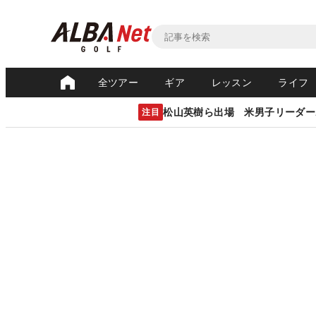
全ツアー
ギア
レッスン
ライフ
松山英樹ら出場 米男子リーダー
注目