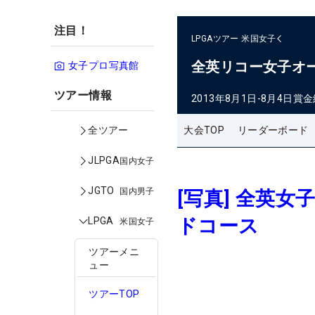
注目！
LPGAツアー
米国女子
全英リコー女子オ
女子プロ写真館
ツアー情報
2013年8月1日-8月4日
賞金
大会TOP
リーダーボード
全ツアー
JLPGA
国内女子
JGTO
国内男子
[写真] 全英
ドコース
LPGA
米国女子
ツアーメニ
ュー
ツアーTOP