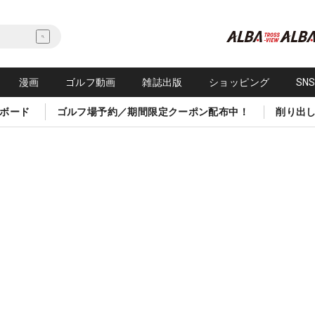
漫画
ゴルフ動画
雑誌出版
ショッピング
SN
ボード
ゴルフ場予約／期間限定クーポン配布中！
削り出