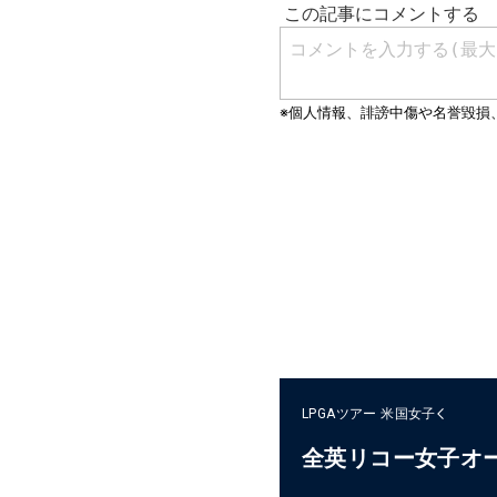
LPGAツアー
米国女子
全英リコー女子オ