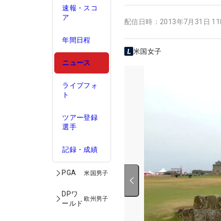
速報・スコ
ア
配信日時：
2013年7月31日 1
年間日程
米国女子
ニュース
ライブフォ
ト
ツアー登録
選手
記録・成績
PGA
米国男子
DPワ
欧州男子
ールド