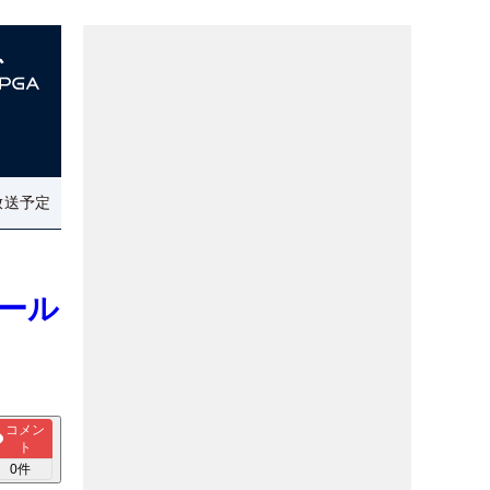
放送予定
オール
コメン
ト
0
件