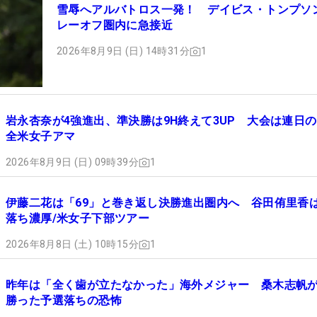
雪辱へアルバトロス一発！ デイビス・トンプソ
レーオフ圏内に急接近
2026年8月9日 (日) 14時31分
1
岩永杏奈が4強進出、準決勝は9H終えて3UP 大会は連日の
全米女子アマ
2026年8月9日 (日) 09時39分
1
伊藤二花は「69」と巻き返し決勝進出圏内へ 谷田侑里香
落ち濃厚/米女子下部ツアー
2026年8月8日 (土) 10時15分
1
昨年は「全く歯が立たなかった」海外メジャー 桑木志帆
勝った予選落ちの恐怖