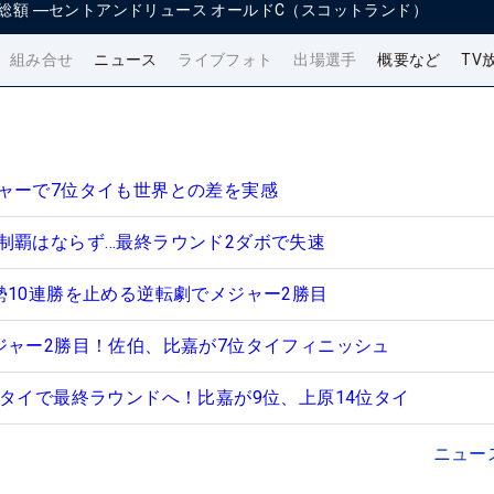
総額
―
セントアンドリュース オールドC（スコットランド）
組み合せ
ニュース
ライブフォト
出場選手
概要など
TV
ャーで7位タイも世界との差を実感
制覇はならず…最終ラウンド2ダボで失速
勢10連勝を止める逆転劇でメジャー2勝目
ジャー2勝目！佐伯、比嘉が7位タイフィニッシュ
位タイで最終ラウンドへ！比嘉が9位、上原14位タイ
ニュー