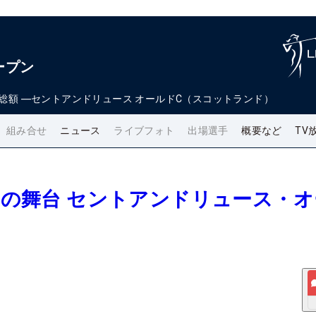
ープン
総額
―
セントアンドリュース オールドC（スコットランド）
組み合せ
ニュース
ライブフォト
出場選手
概要など
TV
女子の舞台 セントアンドリュース・