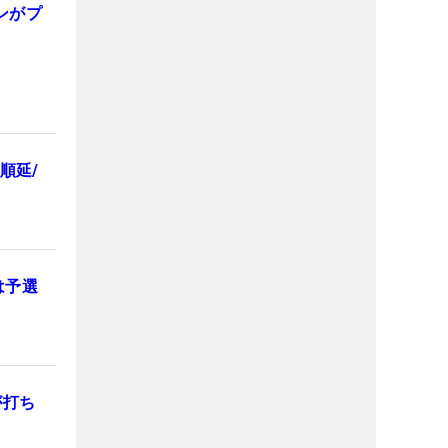
ンがプ
順延/
は予選
が打ち