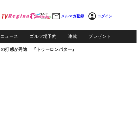
メルマガ登録
ログイン
Sニュース
ゴルフ場予約
連載
プレゼント
しの打感が秀逸 『トゥーロンパター』