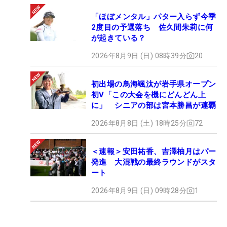
「ほぼメンタル」パター入らず今季
2度目の予選落ち 佐久間朱莉に何
が起きている？
2026年8月9日 (日) 08時39分
20
初出場の鳥海颯汰が岩手県オープン
初V「この大会を機にどんどん上
に」 シニアの部は宮本勝昌が連覇
2026年8月8日 (土) 18時25分
72
＜速報＞安田祐香、吉澤柚月はパー
発進 大混戦の最終ラウンドがスタ
ート
2026年8月9日 (日) 09時28分
1