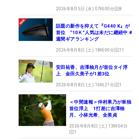
2026年8月5日 (水) 07時00分
8
話題の新作を抑えて『G440 K』が
首位 “10Ｋ”人気は未だに継続中 #
週間ギアランキング
2026年8月8日 (土) 18時00分
11
安田祐香、吉澤柚月が首位タイ浮
上 金田久美子が1差3位
2026年8月8日 (土) 16時21分
1
＜中間速報＞仲村果乃が単独
首位浮上 1打差に吉澤柚
月、小林光希、全美貞
2026年8月8日 (土) 13時04分
1