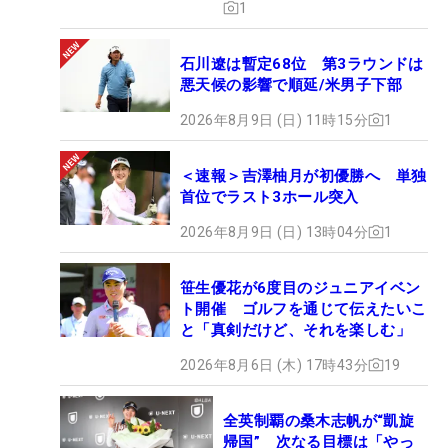
1
石川遼は暫定68位 第3ラウンドは
悪天候の影響で順延/米男子下部
2026年8月9日 (日) 11時15分
1
＜速報＞吉澤柚月が初優勝へ 単独
首位でラスト3ホール突入
2026年8月9日 (日) 13時04分
1
笹生優花が6度目のジュニアイベン
ト開催 ゴルフを通じて伝えたいこ
と「真剣だけど、それを楽しむ」
2026年8月6日 (木) 17時43分
19
全英制覇の桑木志帆が“凱旋
帰国” 次なる目標は「やっ