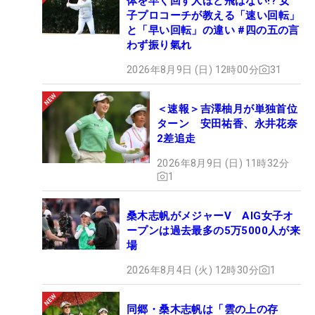
体を早く回す人ほど飛ばない!? 女
子プロコーチが教える「速い回転」
と「早い回転」の違い #四の五の言
わず振り氣れ
2026年8月9日 (日) 12時00分
31
＜速報＞吉澤柚月が単独首位
ターン 安田祐香、永井花奈
2差追走
2026年8月9日 (日) 11時32分
1
桑木志帆がメジャーV AIG女子オ
ープンは過去最多の5万5000人が来
場
2026年8月4日 (火) 12時30分
1
同郷・桑木志帆は「雲の上の存