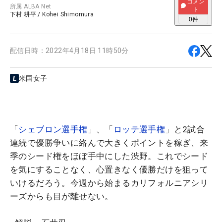
コメン
所属
ALBA Net
ト
下村 耕平
/
Kohei Shimomura
0
件
配信日時：
2022年4月18日 11時50分
米国女子
「
シェブロン選手権
」、「
ロッテ選手権
」と2試合
連続で優勝争いに絡んで大きくポイントを稼ぎ、来
季のシード権をほぼ手中にした渋野。これでシード
を気にすることなく、心置きなく優勝だけを狙って
いけるだろう。今週から始まるカリフォルニアシリ
ーズからも目が離せない。