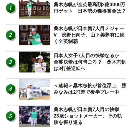
桑木志帆が全英最高額2億3000万
1
円ゲット 日本勢の獲得賞金は？
桑木志帆が日本勢7人目メジャー
2
V 渋野日向子、山下美夢有に続
く全英制覇
日本人女子7人目の快挙なるか
3
全英決着は何時ごろ？ 桑木志帆
は3打差逆転へ
＜速報＞桑木志帆が首位浮上 勝
4
みなみは2打差で後半プレー中
桑木志帆が日本勢7人目の快挙
5
23歳ショットメーカー、その軌
跡を振り返る