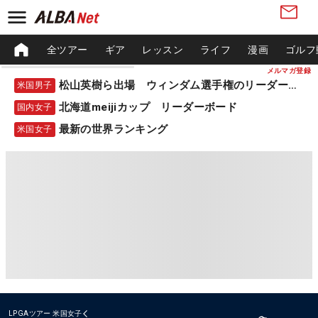
全ツアー
ギア
レッスン
ライフ
漫画
ゴルフ
メルマガ登録
松山英樹ら出場 ウィンダム選手権のリーダーボード
米国男子
北海道meijiカップ リーダーボード
国内女子
最新の世界ランキング
米国女子
LPGAツアー
米国女子