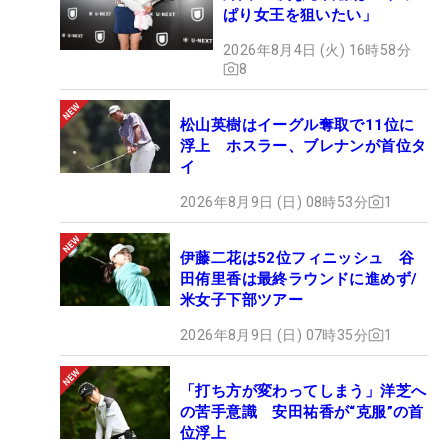
ぱり女王を狙いたい」
2026年8月4日 (火) 16時58分
8
松山英樹はイーグル奪取で11位に
浮上 ホスラー、ブレナンが首位タ
イ
2026年8月9日 (日) 08時53分
1
伊藤二花は52位フィニッシュ 谷
田侑里香は最終ラウンドに進めず/
米女子下部ツアー
2026年8月9日 (日) 07時35分
1
「打ち方が変わってしまう」洋芝へ
の苦手意識 安田祐香が“克服”の首
位浮上