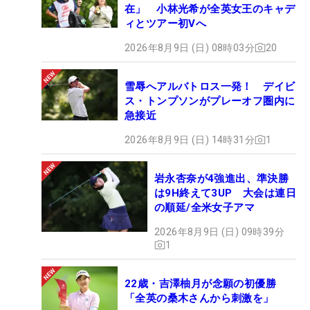
在」 小林光希が全英女王のキャデ
ィとツアー初Vへ
2026年8月9日 (日) 08時03分
20
雪辱へアルバトロス一発！ デイビ
ス・トンプソンがプレーオフ圏内に
急接近
2026年8月9日 (日) 14時31分
1
岩永杏奈が4強進出、準決勝
は9H終えて3UP 大会は連日
の順延/全米女子アマ
2026年8月9日 (日) 09時39分
1
22歳・吉澤柚月が念願の初優勝
「全英の桑木さんから刺激を」