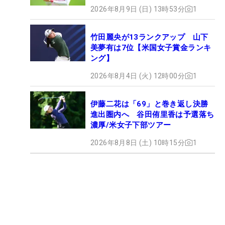
2026年8月9日 (日) 13時53分
1
竹田麗央が13ランクアップ 山下
美夢有は7位【米国女子賞金ランキ
ング】
2026年8月4日 (火) 12時00分
1
伊藤二花は「69」と巻き返し決勝
進出圏内へ 谷田侑里香は予選落ち
濃厚/米女子下部ツアー
2026年8月8日 (土) 10時15分
1