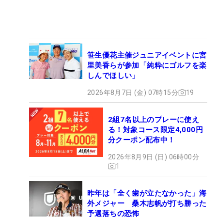
笹生優花主催ジュニアイベントに宮
里美香らが参加「純粋にゴルフを楽
しんでほしい」
2026年8月7日 (金) 07時15分
19
2組7名以上のプレーに使え
る！対象コース限定4,000円
分クーポン配布中！
2026年8月9日 (日) 06時00分
1
昨年は「全く歯が立たなかった」海
外メジャー 桑木志帆が打ち勝った
予選落ちの恐怖