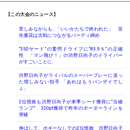
【この大会のニュース】
苦しみながらも…「いいかたちで終われた」 笹
生優花は次戦につながるバーディ締め
“350ヤード”の驚愕ドライブに“83.9％”の正確
性 「マン飛び！」の渋野日向子のドライバー
がすごいことに
渋野日向子がライバルのスーパープレーに送っ
た惜しみない拍手 「あれはもうバンザイでし
ょ」
2位惜敗も渋野日向子が来季シード獲得に“当確
ランプ” 320pt獲得で昨年のボーダーラインを
突破
伸ばして、ボギーなしでの2位惜敗 渋野日向子