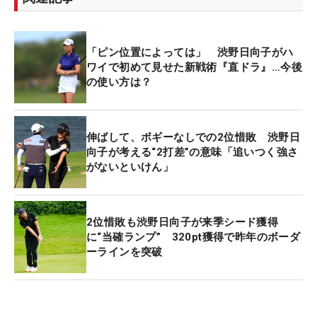
「ピン位置によっては」 渋野日向子がハ
ワイで初めて見せた新戦術『直ドラ』…今後
の使い方は？
伸ばして、ボギーなしでの2位惜敗 渋野日
向子が考える“2打差”の意味「追いつく強さ
がないといけん」
2位惜敗も渋野日向子が来季シード獲得
に“当確ランプ” 320pt獲得で昨年のボーダ
ーラインを突破