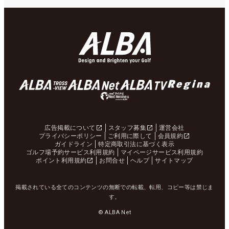
広告掲載について
スタッフ募集
運営会社
プライバシーポリシー
ご利用に際して
会員規約
ガイドライン
特定商取引法に基づく表示
ゴルフ場予約サービス利用規約
マイページサービス利用規約
ポイント利用規約
お問合せ
ヘルプ
サイトマップ
掲載されている全てのコンテンツの無断での転載、転用、コピー等は禁じま
す。
© ALBA Net