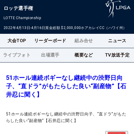
ロッテ選手権
LOTTE Championship
2022年4月13日-4月16日
賞金総額
$2,000,000
ホアカレイCC（ハワイ州）
大会TOP
リーダーボード
組み合せ
ニュース
ライブフォト
出場選手
概要など
TV放送予定
51ホール連続ボギーなし継続中の渋野日向
子、“直ドラ”がもたらした良い“副産物”【石
井忍に聞く】
51ホール連続ボギーなし継続中の渋野日向子、“直ドラ”がもた
らした良い“副産物”【石井忍に聞く】