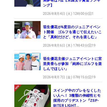
美夢有は7位【米国女子賞金ランキ
ング】
2026年8月4日 (火) 12時00分
1
笹生優花が6度目のジュニアイベン
ト開催 ゴルフを通じて伝えたいこ
と「真剣だけど、それを楽しむ」
2026年8月6日 (木) 17時43分
19
笹生優花主催ジュニアイベントに宮
里美香らが参加「純粋にゴルフを楽
しんでほしい」
2026年8月7日 (金) 07時15分
19
スイング中のブレをなくした
い人へ！ 3種類の伸縮性ヒモ
採用のブリヂストン『ZSP-
BITER LIGHT