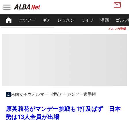
全ツアー
ギア
レッスン
ライフ
漫画
ゴルフ
メルマガ登録
ウォルマートNWアーカンソー選手権
米国女子
原英莉花がマンデー挑戦も1打及ばず 日本
勢は13人全員が出場