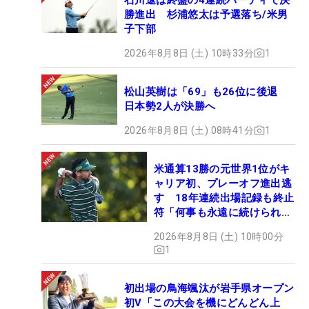
勝進出 杉浦悠太は予選落ち/米男
子下部
2026年8月8日 (土) 10時33分
1
松山英樹は「69」も26位に後退
日本勢2人が決勝へ
2026年8月8日 (土) 08時41分
1
米通算13勝の元世界1位がキ
ャリア初、プレーオフ進出逃
す 18年連続出場記録も終止
符「何事も永遠に続けられな
い」
2026年8月8日 (土) 10時00分
1
初出場の鳥海颯汰が岩手県オープン
初V「この大会を機にどんどん上