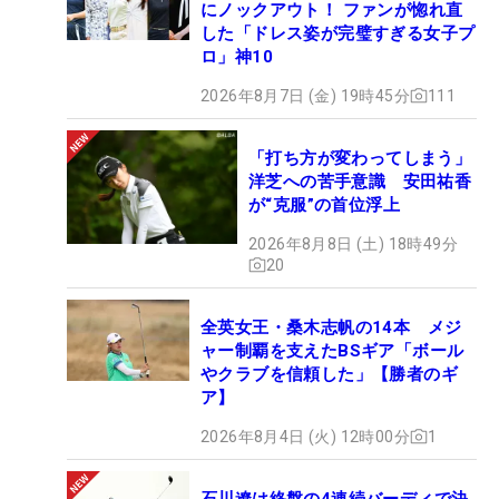
にノックアウト！ ファンが惚れ直
した「ドレス姿が完璧すぎる女子プ
ロ」神10
2026年8月7日 (金) 19時45分
111
「打ち方が変わってしまう」
洋芝への苦手意識 安田祐香
が“克服”の首位浮上
2026年8月8日 (土) 18時49分
20
全英女王・桑木志帆の14本 メジ
ャー制覇を支えたBSギア「ボール
やクラブを信頼した」【勝者のギ
ア】
2026年8月4日 (火) 12時00分
1
石川遼は終盤の4連続バーディで決