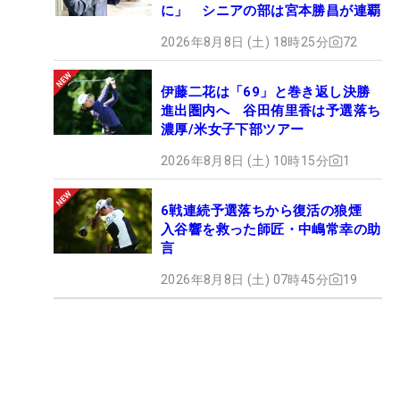
に」 シニアの部は宮本勝昌が連覇
2026年8月8日 (土) 18時25分
72
伊藤二花は「69」と巻き返し決勝
進出圏内へ 谷田侑里香は予選落ち
濃厚/米女子下部ツアー
2026年8月8日 (土) 10時15分
1
6戦連続予選落ちから復活の狼煙
入谷響を救った師匠・中嶋常幸の助
言
2026年8月8日 (土) 07時45分
19