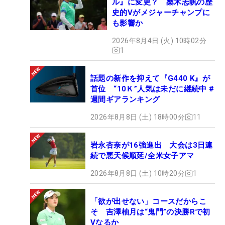
ル』に変更？ 桑木志帆の歴
史的Vがメジャーチャンプに
も影響か
2026年8月4日 (火) 10時02分
1
話題の新作を抑えて『G440 K』が
首位 “10Ｋ”人気は未だに継続中 #
週間ギアランキング
2026年8月8日 (土) 18時00分
11
岩永杏奈が16強進出 大会は3日連
続で悪天候順延/全米女子アマ
2026年8月8日 (土) 10時20分
1
「欲が出せない」コースだからこ
そ 吉澤柚月は“鬼門”の決勝Rで初
Vなるか