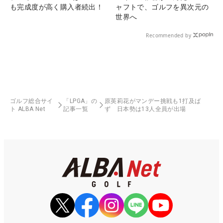
も完成度が高く購入者続出！
ャフトで、ゴルフを異次元の
世界へ
Recommended by
ゴルフ総合サイ
「LPGA」の
原英莉花がマンデー挑戦も1打及ば
ト ALBA Net
記事一覧
ず 日本勢は13人全員が出場