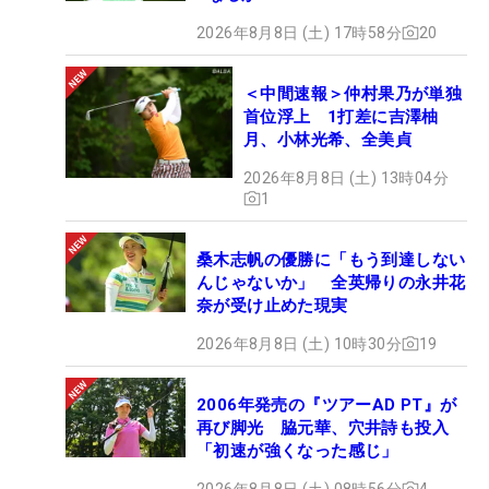
2026年8月8日 (土) 17時58分
20
＜中間速報＞仲村果乃が単独
首位浮上 1打差に吉澤柚
月、小林光希、全美貞
2026年8月8日 (土) 13時04分
1
桑木志帆の優勝に「もう到達しない
んじゃないか」 全英帰りの永井花
奈が受け止めた現実
2026年8月8日 (土) 10時30分
19
2006年発売の『ツアーAD PT』が
再び脚光 脇元華、穴井詩も投入
「初速が強くなった感じ」
2026年8月8日 (土) 08時56分
4