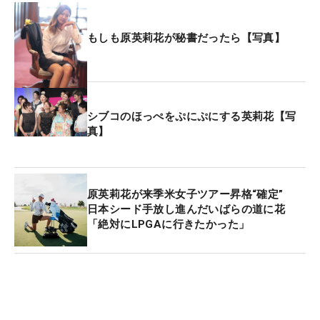
ウォルマートNWアーカンソー選手権には、ツアー
メンバーの日本勢13人全員がエントリー。2012年
もしも原英莉花が秘書だったら【写真】
に宮里藍、18年と21年には畑岡奈紗が優勝してお
り、日本勢に好相性の大会とも言われている。
シブコのほっぺをぷにぷにする英莉花【写
真】
原英莉花が来季米女子ツアー昇格“確定”
日本シード手放し進んだいばらの道に花
「絶対にLPGAに行きたかった」