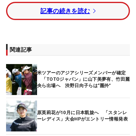
開幕に先立ち、15日（月）には車で20分ほどの距離
記事の続きを読む
にあるブレッシングスGCで、マンデートーナメント
が行われた。2枠をかけた争いに、日本勢からは原
英莉花が出場。5バーディ・2ボギーの3アンダー
「69」でホールアウトしたが、1打及ばず、本戦出
場権を得ることはできなかった。
関連記事
原は今季、米女子下部のエプソン・ツアーを主戦場
に戦っている。1勝を挙げ、現在のポイントランキ
米ツアーのアジアシリーズメンバーが確定
ングは4位。ランキング15位以内がすでに確定し、
「TOTOジャパン」に山下美夢有、竹田麗
来季の米女子ツアー昇格を決めている。
央ら出場へ 渋野日向子らは“圏外”
今週の米下部は、9月19～21日の日程で、同じくア
ーカンソー州にて「マーフィー・USA・エルドラ
原英莉花が10月に日本凱旋へ 「スタンレ
ド・シュートアウト」が行われる。原はエントリー
ーレディス」大会HPがエントリー情報発表
していない。