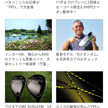
パターこじらせ記者が
11月までのプレーに2回使え
「TRTL」で大改善
る！コース限定3,500円クー
ポン配布中！
インター5分、都心から60分
最新モデル『FJクオンタム』
のフラットな美観コース。大
を石井良介プロがチェック
栄カントリー俱楽部（千葉
県）
プロギアのRS DUOはFW・UT
スイスの叡智が生んだTPTシ