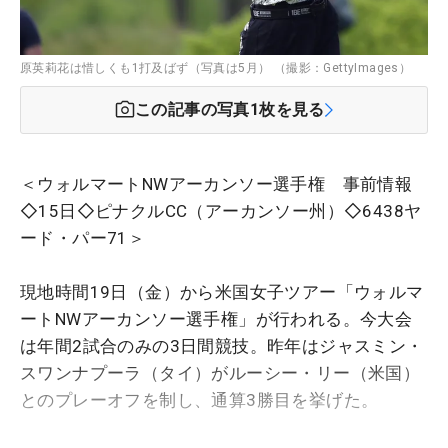
原英莉花は惜しくも1打及ばず（写真は5月） （撮影：GettyImages）
この記事の写真
1
枚を見る
＜ウォルマートNWアーカンソー選手権 事前情報
◇15日◇ピナクルCC（アーカンソー州）◇6438ヤ
ード・パー71＞
現地時間19日（金）から米国女子ツアー「ウォルマ
ートNWアーカンソー選手権」が行われる。今大会
は年間2試合のみの3日間競技。昨年はジャスミン・
スワンナプーラ（タイ）がルーシー・リー（米国）
とのプレーオフを制し、通算3勝目を挙げた。