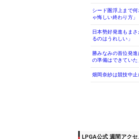
シード圏浮上まで何
ゃ悔しい終わり方」
日本勢好発進もまさ
るのはうれしい」
勝みなみの首位発進
の準備はできていた
畑岡奈紗は競技中止
LPGA公式 週間アク