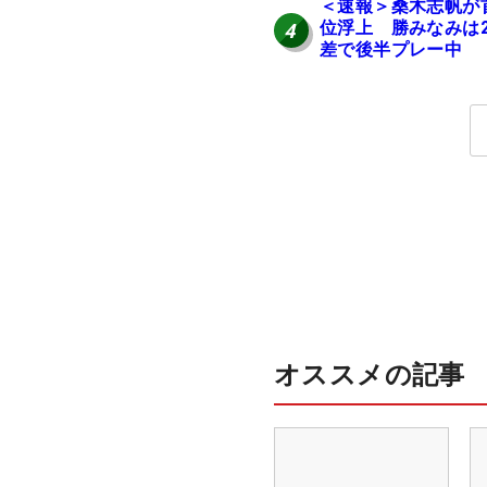
＜速報＞桑木志帆が
位浮上 勝みなみは
4
差で後半プレー中
オススメの記事