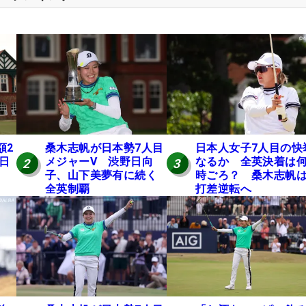
額2
桑木志帆が日本勢7人目
日本人女子7人目の快
 日
メジャーV 渋野日向
なるか 全英決着は
2
3
子、山下美夢有に続く
時ごろ？ 桑木志帆は
全英制覇
打差逆転へ