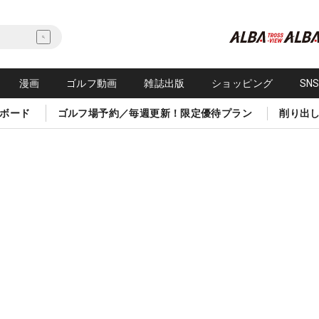
漫画
ゴルフ動画
雑誌出版
ショッピング
SN
ボード
ゴルフ場予約／毎週更新！限定優待プラン
削り出