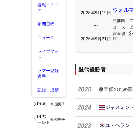
速報・スコ
ウォル
ア
2025年9月19日
開催国
年間日程
〜
コース
賞金総
$
ニュース
2025年9月21日
額
ライブフォ
ト
歴代優勝者
ツアー登録
選手
2025
悪天候のため競
記録・成績
PGA
米国男子
2024
ジャスミン
DPワ
欧州男子
ールド
2023
ユ・ヘラン