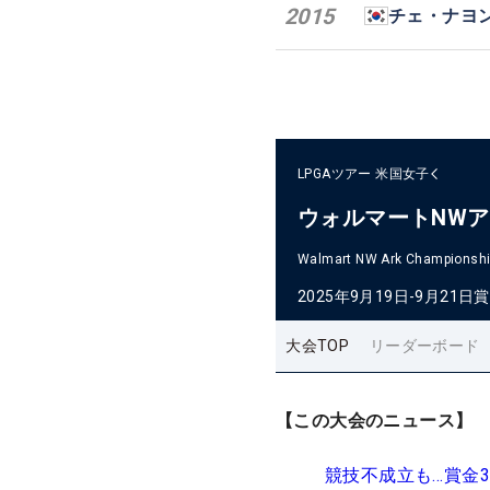
2015
チェ・ナヨ
LPGAツアー
米国女子
ウォルマートNW
Walmart NW Ark Championshi
2025年9月19日-9月21日
賞
大会TOP
リーダーボード
【この大会のニュース】
競技不成立も…賞金