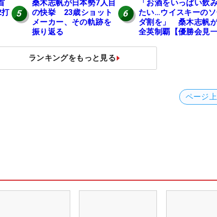
桑木志帆が日本勢7人目
「お酒をいっぱい飲
首
の快挙 23歳ショット
たい…ウイスキーのソ
2打
5
6
メーカー、その軌跡を
ダ割を」 桑木志帆
振り返る
全英制覇【優勝会見
問一答】
ランキングをもっと見る
ページ