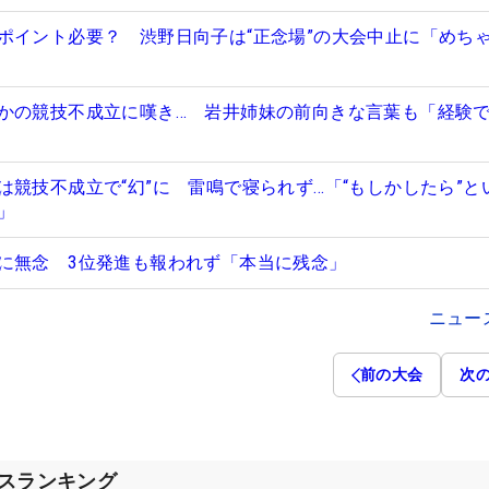
ポイント必要？ 渋野日向子は“正念場”の大会中止に「めち
かの競技不成立に嘆き… 岩井姉妹の前向きな言葉も「経験
は競技不成立で“幻”に 雷鳴で寝られず…「“もしかしたら”と
」
に無念 3位発進も報われず「本当に残念」
ニュー
前の大会
次
セスランキング