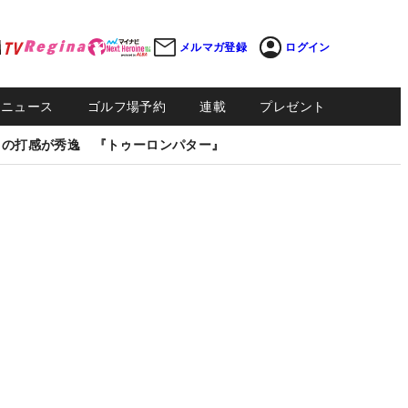
メルマガ登録
ログイン
Sニュース
ゴルフ場予約
連載
プレゼント
しの打感が秀逸 『トゥーロンパター』