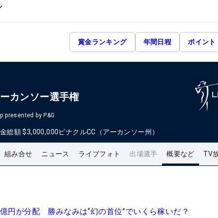
ン
賞金ランキング
年間日程
ポイント
アーカンソー選手権
p presented by P&G
金総額
$3,000,000
ピナクルCC（アーカンソー州）
組み合せ
ニュース
ライブフォト
出場選手
概要など
TV
3億円が分配 勝みなみは“幻の首位”でいくら稼いだ？