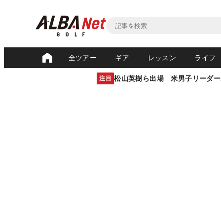
全ツアー
ギア
レッスン
ライフ
松山英樹ら出場 米男子リーダー
注目