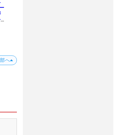
み
ー
が
一
上部へ