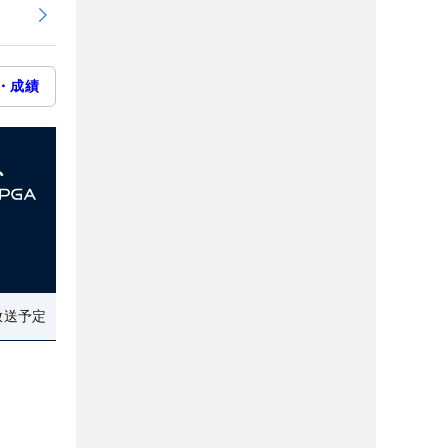
・成績
放送予定