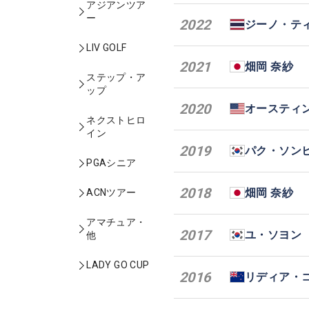
アジアンツア
ー
2022
ジーノ・テ
LIV GOLF
2021
畑岡 奈紗
ステップ・ア
ップ
2020
オースティ
ネクストヒロ
イン
2019
パク・ソン
PGAシニア
2018
畑岡 奈紗
ACNツアー
アマチュア・
2017
ユ・ソヨン
他
LADY GO CUP
2016
リディア・