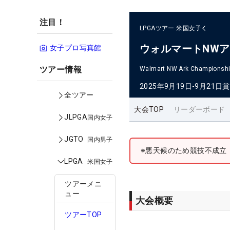
注目！
LPGAツアー
米国女子
ウォルマートNW
女子プロ写真館
ツアー情報
Walmart NW Ark Championshi
2025年9月19日-9月21日
賞
全ツアー
大会TOP
リーダーボード
JLPGA
国内女子
JGTO
国内男子
※悪天候のため競技不成立
LPGA
米国女子
ツアーメニ
ュー
大会概要
ツアーTOP