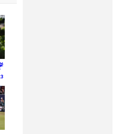
挙
何
3