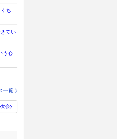
ゃくち
できてい
いう心
ス一覧
の大会