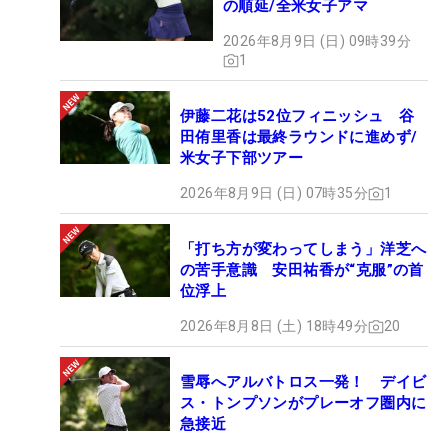
の順延/全米女子アマ
2026年8月9日 (日) 09時39分
1
伊藤二花は52位フィニッシュ 谷
田侑里香は最終ラウンドに進めず/
米女子下部ツアー
2026年8月9日 (日) 07時35分
1
「打ち方が変わってしまう」洋芝へ
の苦手意識 安田祐香が“克服”の首
位浮上
2026年8月8日 (土) 18時49分
20
雪辱へアルバトロス一発！ デイビ
ス・トンプソンがプレーオフ圏内に
急接近