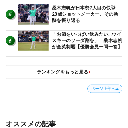
桑木志帆が日本勢7人目の快挙
5
23歳ショットメーカー、その軌
跡を振り返る
「お酒をいっぱい飲みたい…ウイ
6
スキーのソーダ割を」 桑木志帆
が全英制覇【優勝会見一問一答】
ランキングをもっと見る
ページ上部へ
オススメの記事