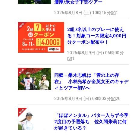
濃厚/米女子下部ツアー
2026年8月8日 (土) 10時15分
1
2組7名以上のプレーに使え
る！対象コース限定4,000円
分クーポン配布中！
2026年8月9日 (日) 06時00分
1
同郷・桑木志帆は「雲の上の存
在」 小林光希が全英女王のキャデ
ィとツアー初Vへ
2026年8月9日 (日) 08時03分
20
「ほぼメンタル」パター入らず今季
2度目の予選落ち 佐久間朱莉に何
が起きている？