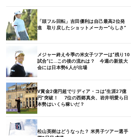
「頭フル回転」吉田優利は自己最高2位発
進 取り戻したショットメーカー“らしさ”
メジャー終え今季の米女子ツアーは“残り10
試合”に…この後の流れは？ 今週の新規大
会には日本勢6人が出場
V賞金2億円超でリディア・コは“生涯27億
円”突破！ 7位の西郷真央、岩井明愛ら日
本勢はいくら稼いだ？
松山英樹はどうなった？ 米男子ツアー選手