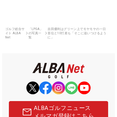
ゴルフ総合サ
「LPGA」
吉田優利はグリーン上でモヤモヤの一日
イト ALBA
の写真一
首位と10打差も「そこに追いつけるよう
Net
覧
に」
ALBAゴルフニュース
メルマガ登録はこちら