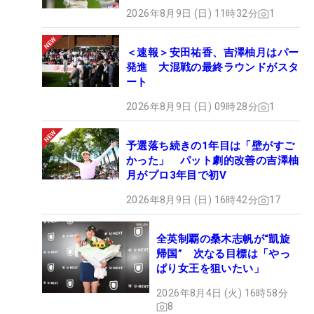
2026年8月9日 (日) 11時32分
1
＜速報＞安田祐香、吉澤柚月はパー
発進 大混戦の最終ラウンドがスタ
ート
2026年8月9日 (日) 09時28分
1
予選落ち続きの1年目は「壁がすご
かった」 パット劇的改善の吉澤柚
月がプロ3年目で初V
2026年8月9日 (日) 16時42分
17
全英制覇の桑木志帆が“凱旋
帰国” 次なる目標は「やっ
ぱり女王を狙いたい」
2026年8月4日 (火) 16時58分
8