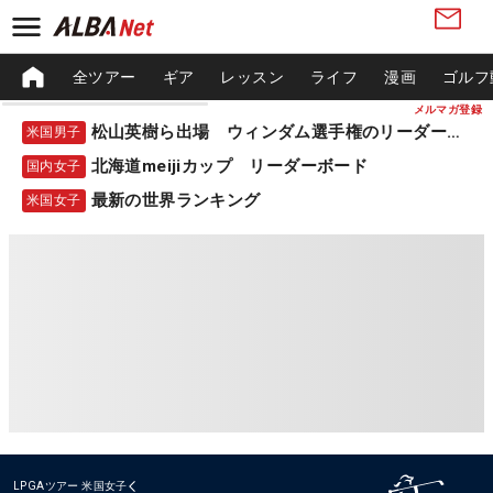
全ツアー
ギア
レッスン
ライフ
漫画
ゴルフ
メルマガ登録
松山英樹ら出場 ウィンダム選手権のリーダーボード
米国男子
北海道meijiカップ リーダーボード
国内女子
最新の世界ランキング
米国女子
LPGAツアー
米国女子