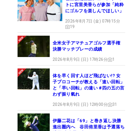
トに宮里美香らが参加「純粋
にゴルフを楽しんでほしい」
2026年8月7日 (金) 07時15分
19
全米女子アマチュアゴルフ選手権
決勝マッチプレーの成績
2026年8月9日 (日) 17時26分
1
体を早く回す人ほど飛ばない!? 女
子プロコーチが教える「速い回転」
と「早い回転」の違い #四の五の言
わず振り氣れ
2026年8月9日 (日) 12時00分
31
伊藤二花は「69」と巻き返し決勝
進出圏内へ 谷田侑里香は予選落ち