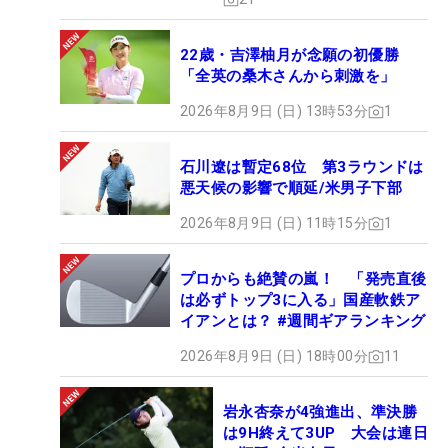
22歳・吉澤柚月が念願の初優勝
「全英の桑木さんから刺激を」
2026年8月9日 (日) 13時53分
1
石川遼は暫定68位 第3ラウンドは
悪天候の影響で順延/米男子下部
2026年8月9日 (日) 11時15分
1
プロからも絶賛の嵐！ 「発売直後
は必ずトップ3に入る」国産軟鉄ア
イアンとは？ #週間ギアランキング
2026年8月9日 (日) 18時00分
11
岩永杏奈が4強進出、準決勝
は9H終えて3UP 大会は連日