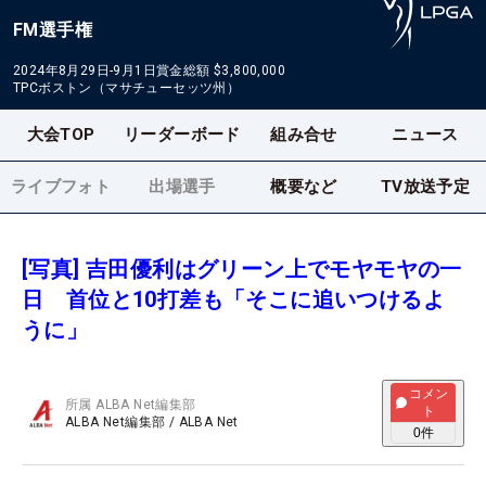
FM選手権
2024年8月29日-9月1日
賞金総額
$3,800,000
TPCボストン（マサチューセッツ州）
大会TOP
リーダーボード
組み合せ
ニュース
ライブフォト
出場選手
概要など
TV放送予定
[写真] 吉田優利はグリーン上でモヤモヤの一
日 首位と10打差も「そこに追いつけるよ
うに」
コメン
所属
ALBA Net編集部
ト
ALBA Net編集部
/
ALBA Net
0
件