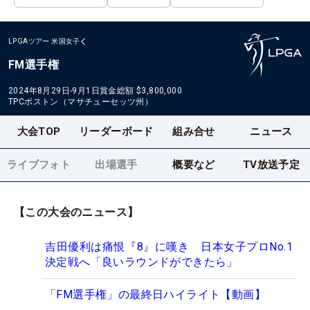
LPGAツアー
米国女子
FM選手権
2024年8月29日-9月1日
賞金総額
$3,800,000
TPCボストン（マサチューセッツ州）
大会TOP
リーダーボード
組み合せ
ニュース
ライブフォト
出場選手
概要など
TV放送予定
【この大会のニュース】
吉田優利は痛恨『8』に嘆き 日本女子プロNo.1
決定戦へ「良いラウンドができたら」
「FM選手権」の最終日ハイライト【動画】