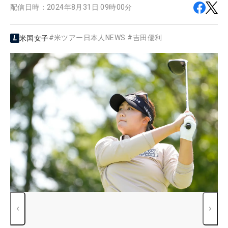
配信日時：
2024年8月31日 09時00分
#
米ツアー日本人NEWS
#
吉田優利
米国女子