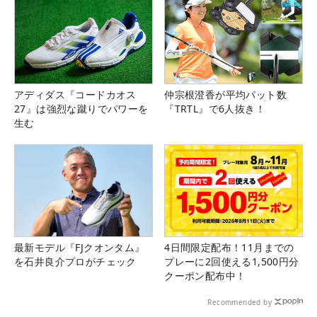
アディダス『コードカオス
仲宗根澄香が平均パット数
27』は強烈な蹴りでパワーを
『TRTL』で6人抜き！
生む
最新モデル『FJクオンタム』
4日間限定配布！11月までの
を石井良介プロがチェック
プレーに2回使える1,500円分
クーポン配布中！
Recommended by