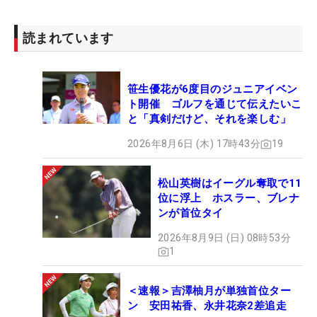
読まれています
笹生優花が6度目のジュニアイベン
ト開催 ゴルフを通じて伝えたいこ
と「真剣だけど、それを楽しむ」
2026年8月6日 (木) 17時43分
19
松山英樹はイーグル奪取で11
位に浮上 ホスラー、ブレナ
ンが首位タイ
2026年8月9日 (日) 08時53分
1
＜速報＞吉澤柚月が単独首位ター
ン 安田祐香、永井花奈2差追走