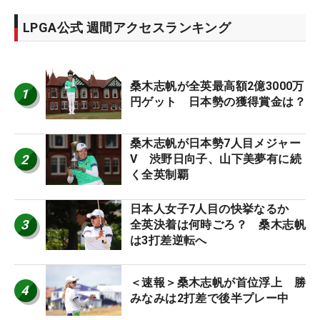
LPGA公式 週間アクセスランキング
桑木志帆が全英最高額2億3000万
1
円ゲット 日本勢の獲得賞金は？
桑木志帆が日本勢7人目メジャー
2
V 渋野日向子、山下美夢有に続
く全英制覇
日本人女子7人目の快挙なるか
3
全英決着は何時ごろ？ 桑木志帆
は3打差逆転へ
＜速報＞桑木志帆が首位浮上 勝
4
みなみは2打差で後半プレー中