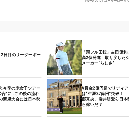
「頭フル回転」吉田優利
 2日目のリーダーボー
高2位発進 取り戻した
メーカー“らしさ”
え今季の米女子ツアー
V賞金2億円超でリディア
試合”に…この後の流れ
は“生涯27億円”突破！ 
の新規大会には日本勢
郷真央、岩井明愛ら日本
ら稼いだ？