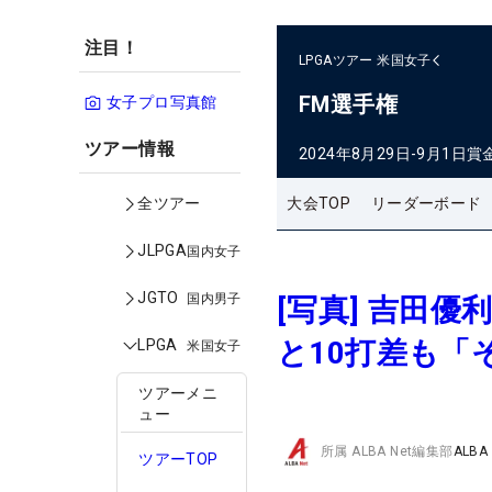
注目！
LPGAツアー
米国女子
FM選手権
女子プロ写真館
ツアー情報
2024年8月29日-9月1日
賞
大会TOP
リーダーボード
全ツアー
JLPGA
国内女子
JGTO
国内男子
[写真] 吉田
と10打差も「
LPGA
米国女子
ツアーメニ
ュー
所属
ALBA Net編集部
ALBA
ツアーTOP