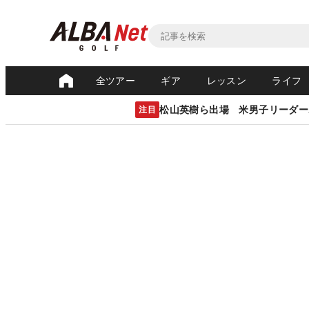
全ツアー
ギア
レッスン
ライフ
松山英樹ら出場 米男子リーダー
注目