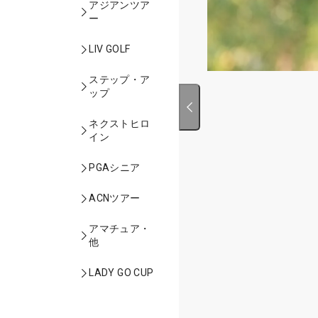
アジアンツア
ー
LIV GOLF
ステップ・ア
ップ
ネクストヒロ
イン
PGAシニア
ACNツアー
アマチュア・
他
LADY GO CUP