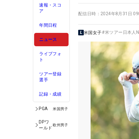
速報・スコ
ア
配信日時：
2024年8月31日 0
年間日程
#
米ツアー日本人N
米国女子
ニュース
ライブフォ
ト
ツアー登録
選手
記録・成績
PGA
米国男子
DPワ
欧州男子
ールド