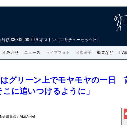
金総額
$3,800,000
TPCボストン（マサチューセッツ州）
組み合せ
ニュース
ライブフォト
出場選手
概要など
TV
優利はグリーン上でモヤモヤの一日 
そこに追いつけるように」
 Net編集部
/
ALBA Net