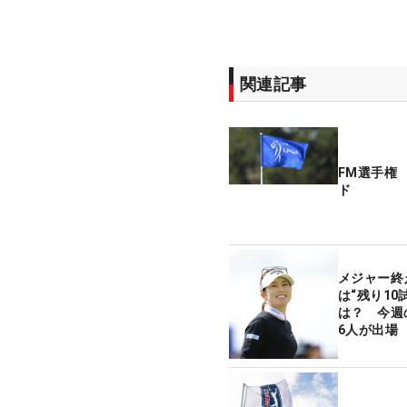
関連記事
FM選手権
ド
メジャー終
は“残り10
は？ 今週
6人が出場