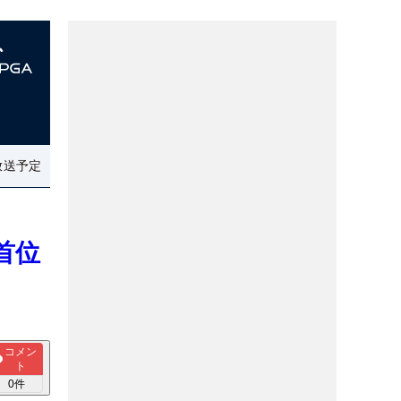
放送予定
首位
コメン
ト
0
件