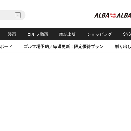
漫画
ゴルフ動画
雑誌出版
ショッピング
SN
ボード
ゴルフ場予約／毎週更新！限定優待プラン
削り出