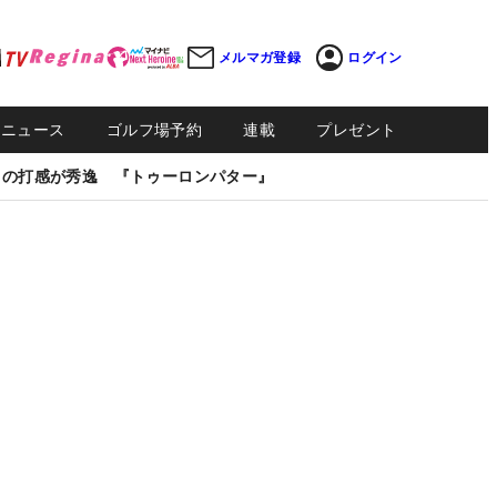
メルマガ登録
ログイン
Sニュース
ゴルフ場予約
連載
プレゼント
しの打感が秀逸 『トゥーロンパター』