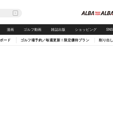
漫画
ゴルフ動画
雑誌出版
ショッピング
SN
ボード
ゴルフ場予約／毎週更新！限定優待プラン
削り出