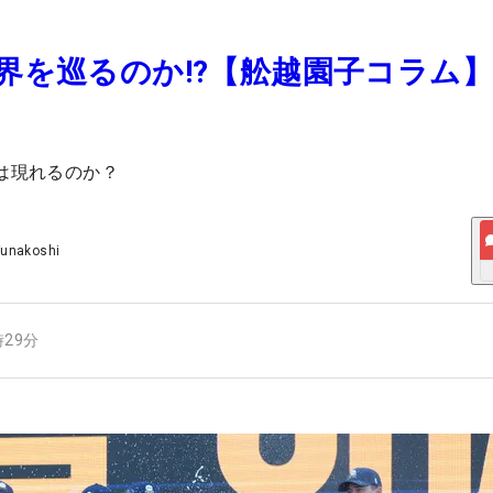
世界を巡るのか!?【舩越園子コラム】
業は現れるのか？
Funakoshi
時29分