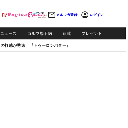
メルマガ登録
ログイン
Sニュース
ゴルフ場予約
連載
プレゼント
しの打感が秀逸 『トゥーロンパター』