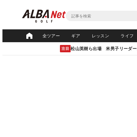
全ツアー
ギア
レッスン
ライフ
松山英樹ら出場 米男子リーダー
注目