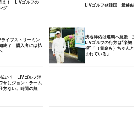
超え！ LIVゴルフの
LIVゴルフat韓国 最終
ング
浅地洋佑は連覇へ意欲 
フがライブストリーミン
LIVゴルフの行方は“楽観
如終了 購入者には払
視”「（賞金も）ちゃん
へ
まれている」
未払い？ LIVゴルフ消
ワサにジョン・ラーム
仕方ない。時間の無