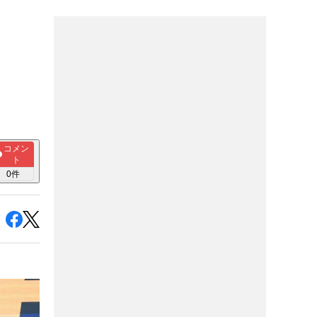
コメン
ト
0
件