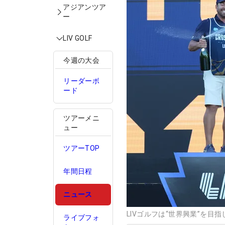
アジアンツア
ー
LIV GOLF
今週の大会
リーダーボ
ード
ツアーメニ
ュー
ツアーTOP
年間日程
ニュース
LIVゴルフは“世界興業”を目指し
ライブフォ