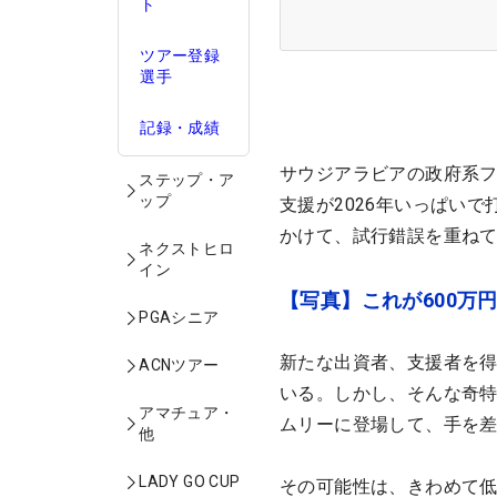
ト
ツアー登録
選手
記録・成績
サウジアラビアの政府系フ
ステップ・ア
ップ
支援が2026年いっぱいで
かけて、試行錯誤を重ね
ネクストヒロ
イン
【写真】これが600万円
PGAシニア
新たな出資者、支援者を
ACNツアー
いる。しかし、そんな奇
アマチュア・
ムリーに登場して、手を
他
LADY GO CUP
その可能性は、きわめて