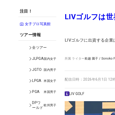
注目！
LIVゴルフは
女子プロ写真館
ツアー情報
LIVゴルフに出資する企
全ツアー
JLPGA
所属
ライター
舩越 園子
/
Sonoko 
国内女子
JGTO
国内男子
配信日時：
2026年6月1日 12
LPGA
米国女子
PGA
米国男子
LIV GOLF
DPワ
欧州男子
ールド