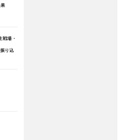
結果
主戦場・
と振り込