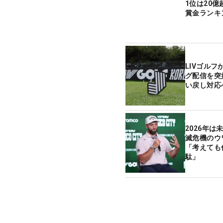
1位は20億
賞金ランキ
LIVゴル
グ配信を突
い戻し対応
2026年は
滅危機のウ
「考えても
駄」