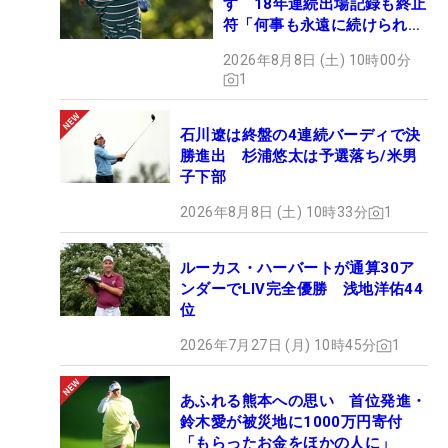
す 18年連続出場記録も終止
符「何事も永遠に続けられな
い」
2026年8月8日 (土) 10時00分
1
石川遼は終盤の4連続バーディで決
勝進出 杉浦悠太は予選落ち/米男
子下部
2026年8月8日 (土) 10時33分
1
ルーカス・ハーバートが通算30ア
ンダーでLIV完全優勝 浅地洋佑44
位
2026年7月27日 (月) 10時45分
1
あふれる熊本への思い 首位発進・
鈴木愛が被災地に1000万円寄付
「もらったお金をほかの人に」