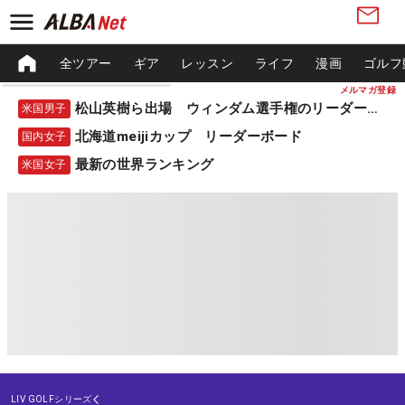
全ツアー
ギア
レッスン
ライフ
漫画
ゴルフ
メルマガ登録
松山英樹ら出場 ウィンダム選手権のリーダーボード
米国男子
北海道meijiカップ リーダーボード
国内女子
最新の世界ランキング
米国女子
LIV GOLFシリーズ