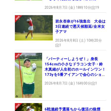
2026年8月7日 (金) 18時10分
19
岩永杏奈が16強進出 大会は
3日連続で悪天候順延/全米女
子アマ
2026年8月8日 (土) 10時20分
1
「パーティーしようぜ！」身長
154cmの小さなドラコン女子・鈴
木真緒が人生初のホールインワン！
173yを5番アイアンで会心のショッ
ト
2026年8月7日 (金) 16時00分
1
6戦連続予選落ちから復活の狼煙