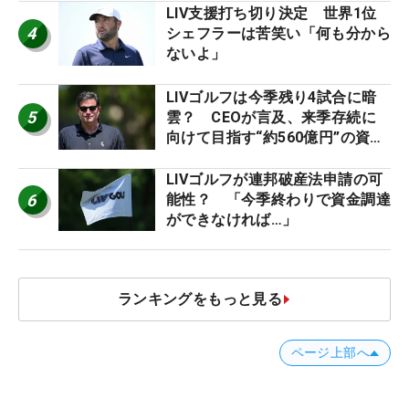
LIV支援打ち切り決定 世界1位
4
シェフラーは苦笑い「何も分から
ないよ」
LIVゴルフは今季残り4試合に暗
5
雲？ CEOが言及、来季存続に
向けて目指す“約560億円”の資金
調達
LIVゴルフが連邦破産法申請の可
6
能性？ 「今季終わりで資金調達
ができなければ…」
ランキングをもっと見る
ページ上部へ