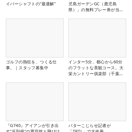
イバーシャフトの“最適解”
児島ガーデンGC（鹿児島
県）」の無料プレー券が当た
る！！
ゴルフの熱狂を、つくる仕
インター5分、都心から60分
事。｜スタッフ募集中
のフラットな美観コース。大
栄カントリー俱楽部（千葉
県）
『G740』アイアンが引き出
パターこじらせ記者が
す“反則級”の寛容性と飛びは
「TRTL」で大改善