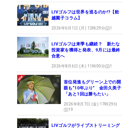
LIVゴルフは世界を巡るのか!?【舩
越園子コラム】
2026年6月1日 (月) 12時29分
1
LIVゴルフは来季も継続？ 新たな
投資家を獲得と発表、9月には最終
合意へ
2026年8月6日 (木) 11時00分
1
首位発進もグリーン上での開
眼も“10年ぶり” 金田久美子
「あと1回は勝ちたい」
2026年8月7日 (金) 17時29分
19
LIVゴルフがライブストリーミング