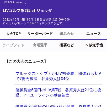
LIV GOLFシリーズ
LIVゴルフ第7戦 at ジェッダ
2022年10月14日-10月16日
賞金総額
$25,000,000
ロイヤルグリーンズG＆CC（サウジアラビア）
大会TOP
リーダーボード
組み合せ
ニュース
ライブフォト
出場選手
概要など
TV放送予定
【この大会のニュース】
ブルックス・ケプカがLIV初優勝、団体戦も初V
で7億円獲得 谷原秀人は34位
優勝賞金6億円のLIV第7戦 谷原秀人は21位に後
退、P・ユーラインが単独首位
優勝賞金6億円のLIV第7戦が開幕 谷原秀人が3