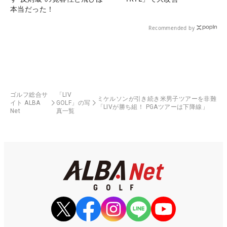
本当だった！
Recommended by
ゴルフ総合サ
「LIV
ミケルソンが引き続き米男子ツアーを非難
イト ALBA
GOLF」の写
「LIVが勝ち組！ PGAツアーは下降線」
Net
真一覧