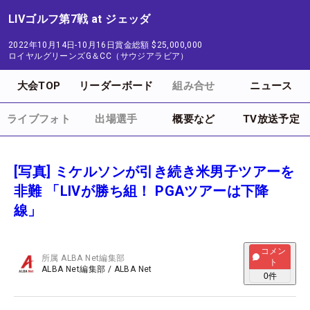
LIVゴルフ第7戦 at ジェッダ
2022年10月14日-10月16日
賞金総額
$25,000,000
ロイヤルグリーンズG＆CC（サウジアラビア）
大会TOP
リーダーボード
組み合せ
ニュース
ライブフォト
出場選手
概要など
TV放送予定
[写真] ミケルソンが引き続き米男子ツアーを
非難 「LIVが勝ち組！ PGAツアーは下降
線」
コメン
所属
ALBA Net編集部
ト
ALBA Net編集部
/
ALBA Net
0
件