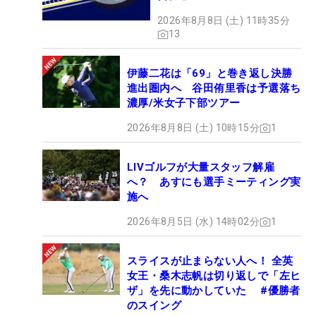
2026年8月8日 (土) 11時35分
13
伊藤二花は「69」と巻き返し決勝
進出圏内へ 谷田侑里香は予選落ち
濃厚/米女子下部ツアー
2026年8月8日 (土) 10時15分
1
LIVゴルフが大量スタッフ解雇
へ？ あすにも選手ミーティング実
施へ
2026年8月5日 (水) 14時02分
1
スライスが止まらない人へ！ 全英
女王・桑木志帆は切り返しで「左ヒ
ザ」を先に動かしていた #優勝者
のスイング