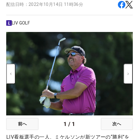
配信日時：
2022年10月14日 11時36分
LIV GOLF
1
/
1
前へ
次へ
LIV看板選手の一人、ミケルソンが新ツアーの“勝利”を