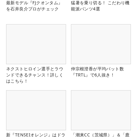
最新モデル『FJクオンタム』
猛暑を乗り切る！ こだわり機
を石井良介プロがチェック
能派パンツ4選
ネクストヒロイン選手とラウ
仲宗根澄香が平均パット数
ンドできるチャンス！詳しく
『TRTL』で6人抜き！
はこちら！
新『TENSEIオレンジ』はドラ
「潮来CC（茨城県）」＆「鹿