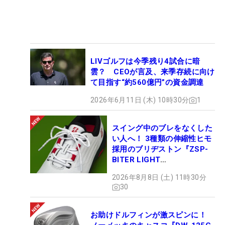
LIVゴルフは今季残り4試合に暗
雲？ CEOが言及、来季存続に向け
て目指す“約560億円”の資金調達
2026年6月11日 (木) 10時30分
1
スイング中のブレをなくした
い人へ！ 3種類の伸縮性ヒモ
採用のブリヂストン『ZSP-
BITER LIGHT
MAGICLACE』、8月8日デビ
2026年8月8日 (土) 11時30分
ュー
30
お助けドルフィンが激スピンに！