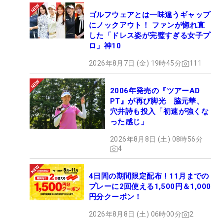
ゴルフウェアとは一味違うギャップ
にノックアウト！ ファンが惚れ直
した「ドレス姿が完璧すぎる女子プ
ロ」神10
2026年8月7日 (金) 19時45分
111
2006年発売の『ツアーAD
PT』が再び脚光 脇元華、
穴井詩も投入「初速が強くな
った感じ」
2026年8月8日 (土) 08時56分
4
4日間の期間限定配布！11月までの
プレーに2回使える1,500円＆1,000
円分クーポン！
2026年8月8日 (土) 06時00分
2