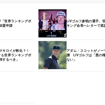
フが「世界ランキングポ
LIVゴルフ参戦の選手、
加盟申請
キング会長へレターで直
マキロイが軟化？！
アダム・スコットがノー
ルフも世界ランキングポ
護 LIVゴルフは「悪の
得するべき」
ない」