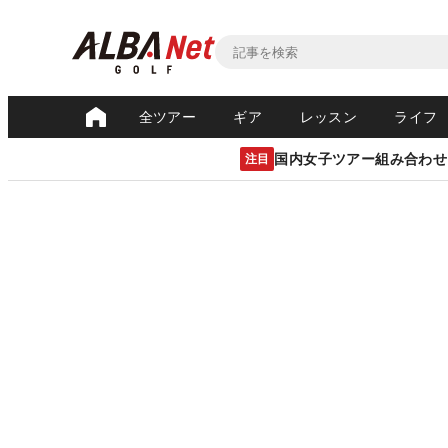
全ツアー
ギア
レッスン
ライフ
国内女子ツアー組み合わせ
注目