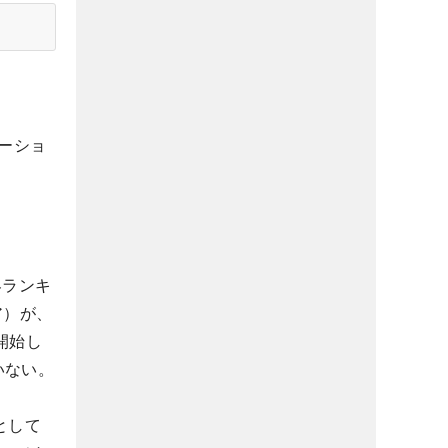
ーショ
界ランキ
ア）が、
開始し
いない。
として