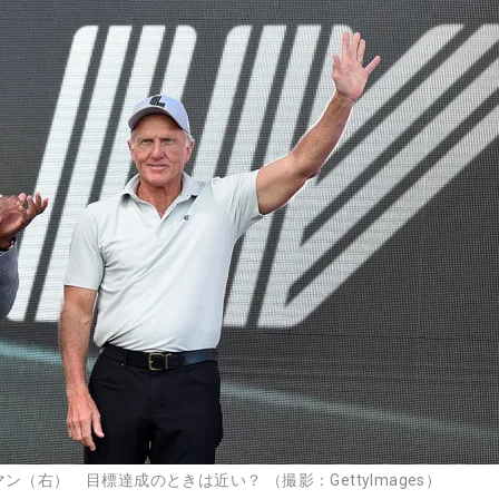
ン（右） 目標達成のときは近い？ （撮影：GettyImages）