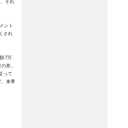
ら、それ
メント
くされ
額7万
段の差。
従って
ば、来季