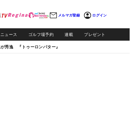
メルマガ登録
ログイン
Sニュース
ゴルフ場予約
連載
プレゼント
感が秀逸 『トゥーロンパター』