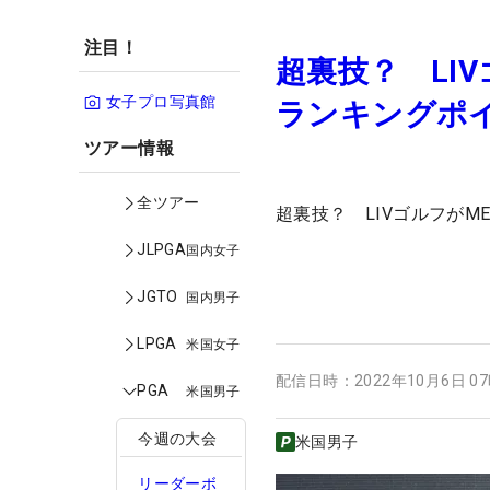
注目！
超裏技？ LI
女子プロ写真館
ランキングポ
ツアー情報
全ツアー
超裏技？ LIVゴルフが
JLPGA
国内女子
JGTO
国内男子
LPGA
米国女子
配信日時：
2022年10月6日 0
PGA
米国男子
今週の大会
米国男子
リーダーボ