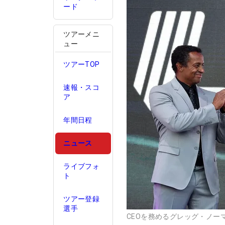
ード
ツアーメニ
ュー
ツアーTOP
速報・スコ
ア
年間日程
ニュース
ライブフォ
ト
ツアー登録
選手
CEOを務めるグレッグ・ノーマ