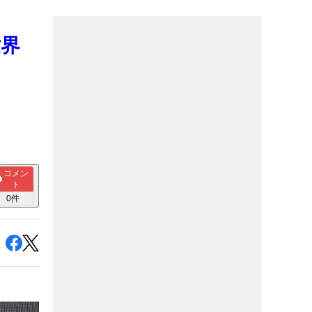
世界
コメン
ト
0
件