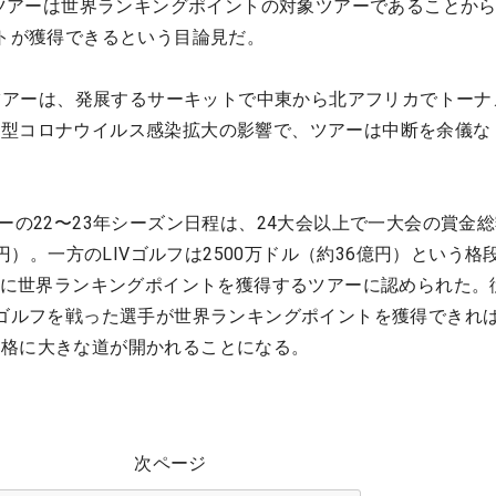
ツアーは世界ランキングポイントの対象ツアーであることか
ントが獲得できるという目論見だ。
ツアーは、発展するサーキットで中東から北アフリカでトーナ
新型コロナウイルス感染拡大の影響で、ツアーは中断を余儀な
ーの22〜23年シーズン日程は、24大会以上で一大会の賞金総
万円）。一方のLIVゴルフは2500万ドル（約36億円）という格
年に世界ランキングポイントを獲得するツアーに認められた。
Vゴルフを戦った選手が世界ランキングポイントを獲得できれ
資格に大きな道が開かれることになる。
次ページ