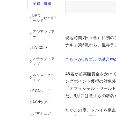
記録・成績
DPワ
欧州男子
ールド
アジアンツア
ー
現地時間7日（金）に初の
ナル」第6戦から、世界ラ
LIV GOLF
ステップ・ア
こちらがLIVゴルフ試合
ップ
48名が超高額賞金をかけ
ネクストヒロ
イン
ングポイント獲得の対象外
『オフィシャル・ワールド
PGAシニア
た。9月には選手らの署名
ACNツアー
だがこの度、ドバイを拠点
アマチュア・