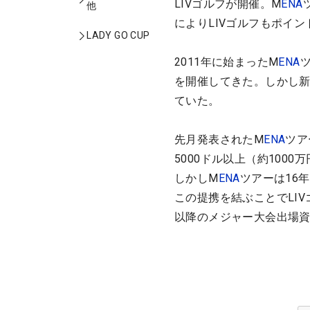
LIVゴルフが開催。M
ENA
他
によりLIVゴルフもポイ
LADY GO CUP
2011年に始まったM
ENA
を開催してきた。しかし
ていた。
先月発表されたM
ENA
ツア
5000ドル以上（約1000
しかしM
ENA
ツアーは16
この提携を結ぶことでLI
以降のメジャー大会出場