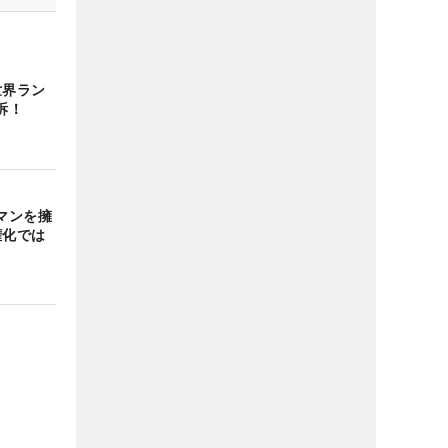
世界ラン
訴！
マンを擁
権化では