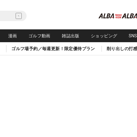
漫画
ゴルフ動画
雑誌出版
ショッピング
SN
ゴルフ場予約／毎週更新！限定優待プラン
削り出しの打