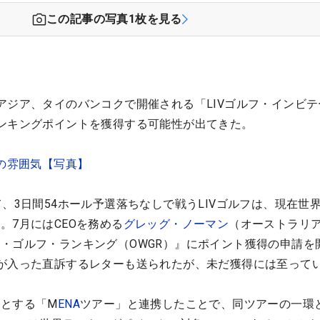
この記事の写真
1
枚を見る
アジア、タイのバンコクで開催される「LIVゴルフ・インビテ
ンキングポイントを獲得する可能性が出てきた。
中の雰囲気【写真】
て、3日間54ホール予選落ちなしで戦うLIVゴルフは、現在世
。7月にはCEOを務める
グレッグ・ノーマン
（オーストラリ
・ゴルフ・ランキング（OWGR）』にポイント獲得の申請を
が入った直訴するレターも送られたが、未だ獲得には至って
とする「M
ENA
ツアー」と連携したことで、同ツアーの一環