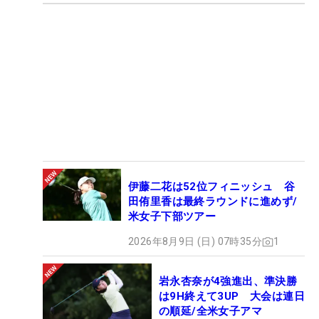
伊藤二花は52位フィニッシュ 谷
田侑里香は最終ラウンドに進めず/
米女子下部ツアー
2026年8月9日 (日) 07時35分
1
岩永杏奈が4強進出、準決勝
は9H終えて3UP 大会は連日
の順延/全米女子アマ