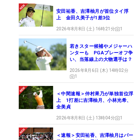
安田祐香、吉澤柚月が首位タイ浮
上 金田久美子が1差3位
2026年8月8日 (土) 16時21分
1
若きスター候補やメジャーハ
ンターも PGAプレーオフ争
い、当落線上の大物選手は？
2026年8月6日 (木) 14時02分
1
＜中間速報＞仲村果乃が単独首位浮
上 1打差に吉澤柚月、小林光希、
全美貞
2026年8月8日 (土) 13時04分
1
＜速報＞安田祐香、吉澤柚月はパー