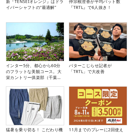
新『TENSEIオレンジ』はドラ
仲宗根澄香が平均パット数
イバーシャフトの“最適解”
『TRTL』で6人抜き！
インター5分、都心から60分
パターこじらせ記者が
のフラットな美観コース。大
「TRTL」で大改善
栄カントリー俱楽部（千葉
県）
猛暑を乗り切る！ こだわり機
11月までのプレーに2回使え