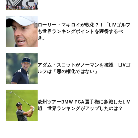
同。そして「我々はポイントを獲得する。今は違っ
た方向に進んでいて時間がかかるかもしれない。た
だ時間が経てばどんどんとランキングは下降してい
ローリー・マキロイが軟化？！「LIVゴルフ
く。しかし必ず良い方向に行く。正しい判断がされ
も世界ランキングポイントを獲得するべ
き」
ることを希望している」と付け加えた。
バーナー
IIIも「何が問題なのか分からないが、LIVゴ
ルフは常に最新の情報を知らせてくれる。彼らの仕
アダム・スコットがノーマンを擁護 LIVゴ
ルフは「悪の権化ではない」
事はすばらしい。それにここでプレーするのは本当
に楽しい」と話した。
LIVゴルフは10月5日、ドバイを拠点とする世界ラン
欧州ツアーBMW PGA選手権に参戦したLIV
キングポイント対象ツアーである「M
ENA
ツアー」
組 世界ランキングがアップしたのは？
と提携。同ツアーの持つ資格でポイント獲得を目指
したが、『オフィシャル・ワールド・ゴルフ・ラン
キング（OWGR）』はこの申請をすぐには許可せ