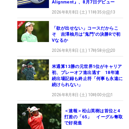
Alignment』、8月7日デビュー
2026年8月8日 (土) 11時35分
13
「欲が出せない」コースだからこ
そ 吉澤柚月は“鬼門”の決勝Rで初
Vなるか
2026年8月8日 (土) 17時58分
20
米通算13勝の元世界1位がキャリア
初、プレーオフ進出逃す 18年連
続出場記録も終止符「何事も永遠に
続けられない」
2026年8月8日 (土) 10時00分
1
＜速報＞松山英樹は首位と4
打差の「65」 イーグル奪取
で好発進