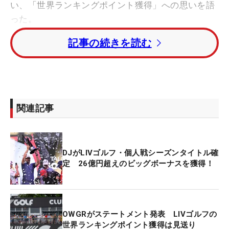
い、「世界ランキングポイント獲得」への思いを語
った。
記事の続きを読む
DJの“壁ドン”イーグルに大騒ぎ！【LIVゴルフ動
画】
Gマックは「これだけの選手が揃ってプレーしてい
る大会を無視することはできない」とキッパリ。
関連記事
「もしDJの世界ランキングが正確でなければ、すべ
ての世界ランキングが不正確ということになる。
LIVはできることはすべてしている。ここには高い
DJがLIVゴルフ・個人戦シーズンタイトル確
高いレベルの選手が集まっている。もしポイントが
定 26億円超えのビッグボーナスを獲得！
付与されないのであれば、オフィシャルワールドラ
ンキングから“オフィシャル”を外すべきだ」と展開
した。
OWGRがステートメント発表 LIVゴルフの
世界ランキングポイント獲得は見送り
そんなGマックに「まったくその通りだ」とDJも賛