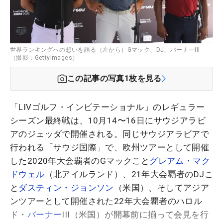
世界ランキングへの想いを語る（左から）Gマック、DJ、バーナ―III
（撮影：GettyImages）
この記事の写真
1
枚を見る
「LIVゴルフ・インビテーショナル」のレギュラー
シーズン最終戦は、10月14〜16日にサウジアラビ
アのジェッダで開催される。同じサウジアラビアで
行われる「サウジ国際」で、欧州ツアーとして開催
した2020年大会覇者のGマックこと
グレアム・マク
ドウェル
（北アイルランド）、21年大会覇者のDJこ
と
ダスティン・ジョンソン
（米国）、そしてアジア
ンツアーとして開催された22年大会覇者のハロル
ド・
バーナー
III（米国）が開幕前に揃って会見を行