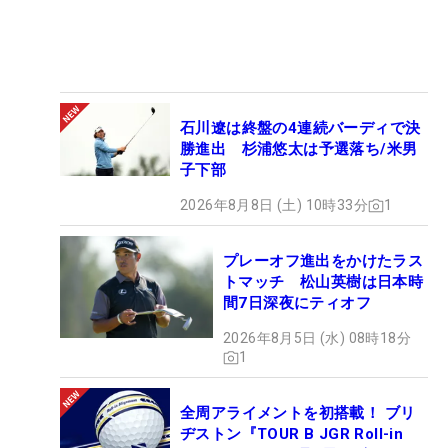
石川遼は終盤の4連続バーディで決
勝進出 杉浦悠太は予選落ち/米男
子下部
2026年8月8日 (土) 10時33分
1
プレーオフ進出をかけたラス
トマッチ 松山英樹は日本時
間7日深夜にティオフ
2026年8月5日 (水) 08時18分
1
全周アライメントを初搭載！ ブリ
ヂストン『TOUR B JGR Roll-in