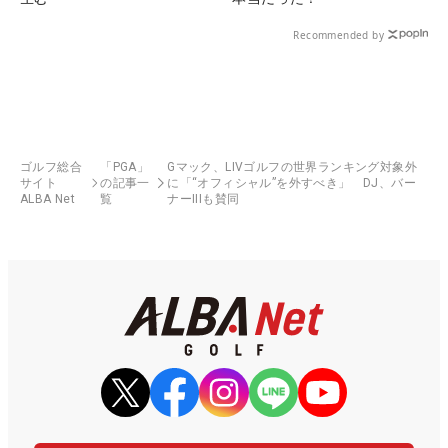
Recommended by
ゴルフ総合
「PGA」
Gマック、LIVゴルフの世界ランキング対象外
サイト
の記事一
に「“オフィシャル”を外すべき」 DJ、バー
ALBA Net
覧
ナーIIIも賛同