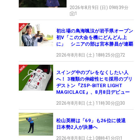
2026年8月9日 (日) 09時39分
1
初出場の鳥海颯汰が岩手県オープン
初V「この大会を機にどんどん上
に」 シニアの部は宮本勝昌が連覇
2026年8月8日 (土) 18時25分
72
スイング中のブレをなくしたい人
へ！ 3種類の伸縮性ヒモ採用のブリ
ヂストン『ZSP-BITER LIGHT
MAGICLACE』、8月8日デビュー
2026年8月8日 (土) 11時30分
30
松山英樹は「69」も26位に後退
日本勢2人が決勝へ
2026年8月8日 (土) 08時41分
1