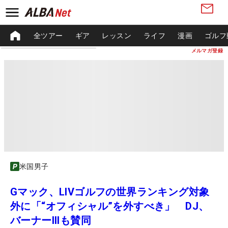
全ツアー
ギア
レッスン
ライフ
漫画
ゴルフ
メルマガ登録
米国男子
Gマック、LIVゴルフの世界ランキング対象
外に「“オフィシャル”を外すべき」 DJ、
バーナーIIIも賛同