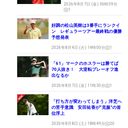
2026年8月7日 (金) 06時59分
1
好調の松山英樹は3番手にランクイ
ン レギュラーツアー最終戦の優勝
予想発表
2026年8月4日 (火) 14時00分
1
「61」マークのホスラーは勝てば
70人抜き！ 大逆転プレーオフ進
出なるか
2026年8月7日 (金) 11時30分
1
「打ち方が変わってしまう」洋芝へ
の苦手意識 安田祐香が“克服”の首
位浮上
2026年8月8日 (土) 18時49分
20