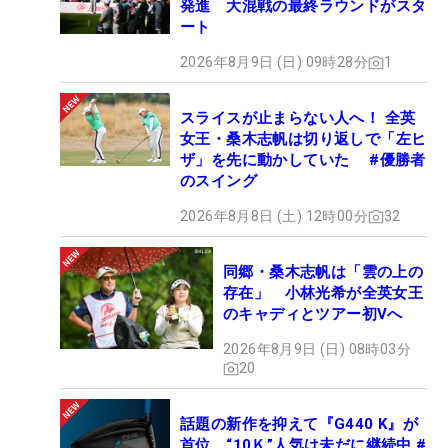
発進 大混戦の最終ラウンドがスタ
ート
2026年8月9日 (日) 09時28分
1
スライスが止まらない人へ！ 全英
女王・桑木志帆は切り返しで「左ヒ
ザ」を先に動かしていた #優勝者
のスイング
2026年8月8日 (土) 12時00分
32
同郷・桑木志帆は「雲の上の
存在」 小林光希が全英女王
のキャディとツアー初Vへ
2026年8月9日 (日) 08時03分
20
話題の新作を抑えて『G440 K』が
首位 “10Ｋ”人気は未だに継続中 #